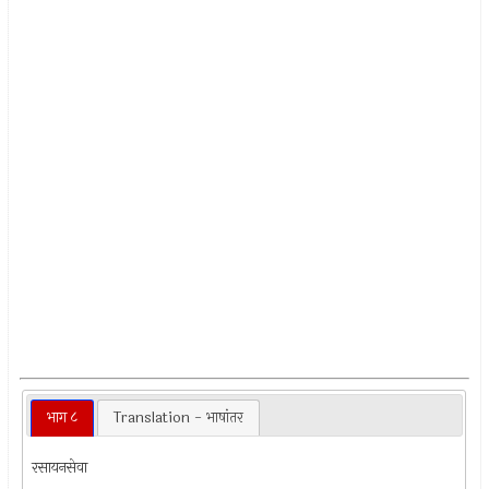
भाग ८
Translation - भाषांतर
रसायनसेवा