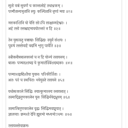
सूतो वज्रं सुवर्णं च कान्तलोहं तथाभ्रकम् ।
पञ्चैतान्यमृतानि स्युः कल्पितानि नृणां मया ॥१॥
मत्तकाशिनि यो वेत्ति सोऽपि साक्षान्महेश्वरः ।
अहं रसो रसश्चाहमावयोरन्तरं न हि ॥२॥
तेन युक्तास्तु वज्राद्याः सिद्धिदाः स्युर्न संशयः ।
पुरुषं रससेवार्हं वदामि शृणु पार्वति ॥३॥
स्त्रीक्लीबबालकानां च न हि योज्यं रसायनम् ।
बालाः पञ्चदशाब्दा ये कुमारांस्त्रिंशदब्दकाः ॥४॥
पञ्चाशद्वर्षदेशीया युवानः परिकीर्तिताः ।
अतः परं च स्थविराः भवेयुस्ते रसायने ॥५॥
यथोक्तकाले सिद्धिः स्यात्कुमारस्य रसायनात् ।
तस्माद्द्विगुणकालेन यूनः सिद्धिर्भवेद्ध्रुवम् ॥६॥
तस्मात्त्रिगुणकालेन वृद्धः सिद्धिमवाप्नुयात् ।
ज्ञातव्याः क्रमशो देवि ह्युत्तमो मध्यमोऽधमः ॥७॥
रसायनसेवाक्रमः