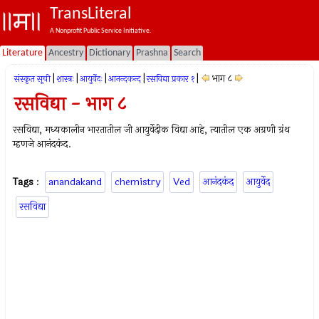
TransLiteral
A Nonprofit Public Service Initiative.
Literature
Ancestry
Dictionary
Prashna
Search
|
|
|
|
|
भाग ८
संस्कृत सूची
शास्त्रः
आयुर्वेदः
आनन्दकन्द
रसविद्या प्रकार १
रसविद्या - भाग ८
रसविद्या, मध्यकालीन भारतातील जी आयुर्वेदीक विद्या आहे, त्यातील एक अग्रणी ग्रंथ
म्हणजे आनंदकंद.
Tags
:
anandakand
chemistry
Ved
आनंदकंद
आयुर्वेद
रसविद्या