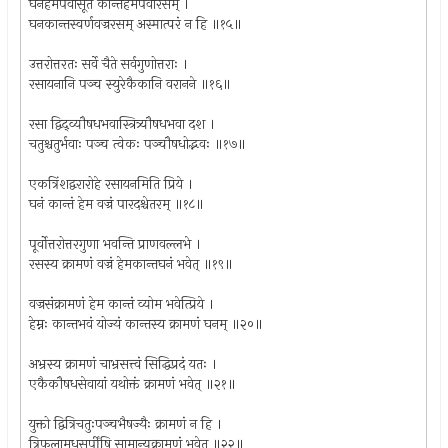
घनहेमपवीसूतं कान्तहेमपवीरसम् ।
घनकान्तस्वर्णवज्ररसम् अस्मात्परं न हि ॥१५॥
उत्तरोत्तरतः सर्वे चैते सर्वगुणोत्तराः ।
रसायनानि पञ्च स्युरेकैकानि वरानने ॥१६॥
रसा द्विद्व्यौषधभवास्त्रित्र्यौषधभवा दश ।
चतुश्चतुर्भवाः पञ्च त्वेकः पञ्चौषधोद्भवः ॥१७॥
एकत्रिंशद्वरारोहे रसायनमिति प्रिये ।
घनं कान्तं हेम वज्रं पारदश्चेतरम् ॥१८॥
पूर्वोत्तरोत्तरगुणा भवन्ति प्राणवल्लभे ।
रसस्य क्रामणं वज्रं हेमकान्तघनं भवेत् ॥१९॥
वज्रसंक्रामणं हेम कान्तं व्योम भवेत्प्रिये ।
हेम्नः कान्तभवं योज्यं कान्तस्य क्रामणं घनम् ॥२०॥
अभ्रस्य क्रामणं चाभ्रसत्त्वं सिद्धिप्रदं यतः ।
एकैकौषधसेवायां यथोक्तं क्रामणं भवेत् ॥२१॥
युक्तो द्वित्रिचतुःपञ्चभैषज्यैः क्रामणं न हि ।
त्रिफलामधुसर्पींषि सामान्यक्रामणं भवेत् ॥२२॥