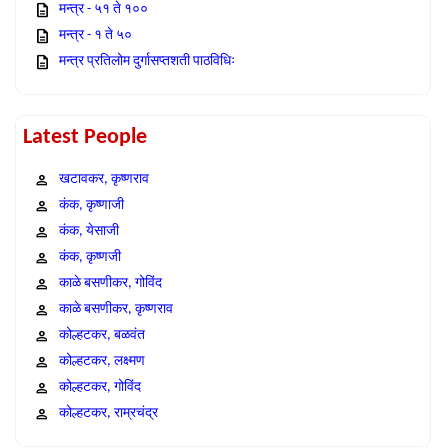
मन्त्र - ५१ ते १००
मन्त्र - १ ते ५०
मन्त्र प्रतिलोम दुर्गासप्तशती पाठविधिः
Latest People
खटावकर, कृष्णराव
कंक, कृष्णाजी
कंक, येसाजी
कंक, कृष्णजी
काळे बसणीकर, गोविंद
काळे बसणीकर, कृष्णराव
कोल्हटकर, बळवंत
कोल्हटकर, लक्ष्मण
कोल्हटकर, गोविंद
कोल्हटकर, राम्रचंद्र