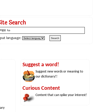
Site Search
nput language:
Suggest a word!
Suggest new words or meaning to
our dictionary!!
Curious Content
Content that can spike your interest!
nary