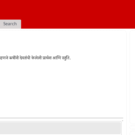
Search
णजे ऋषींनी देवतांची केलेली प्रार्थना आणि स्तुति.