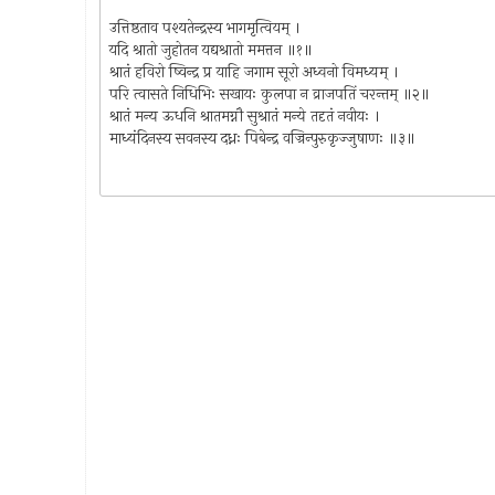
उत्तिष्ठताव पश्यतेन्द्रस्य भागमृत्वियम् ।
यदि श्रातो जुहोतन यद्यश्रातो ममत्तन ॥१॥
श्रातं हविरो ष्विन्द्र प्र याहि जगाम सूरो अध्वनो विमध्यम् ।
परि त्वासते निधिभिः सखायः कुलपा न व्राजपतिं चरन्तम् ॥२॥
श्रातं मन्य ऊधनि श्रातमग्नौ सुश्रातं मन्ये तदृतं नवीयः ।
माध्यंदिनस्य सवनस्य दध्नः पिबेन्द्र वज्रिन्पुरुकृज्जुषाणः ॥३॥