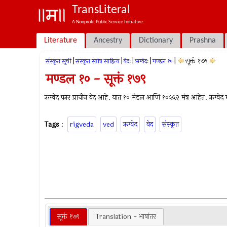
TransLiteral
A Nonprofit Public Service Initiative.
Literature
Ancestry
Dictionary
Prashna
|
|
|
|
|
सूक्तं १७९
संस्कृत सूची
संस्कृत स्तोत्र साहित्य
वेदः
ऋग्वेदः
मण्डल १०
मण्डल १० - सूक्तं १७९
ऋग्वेद फार प्राचीन वेद आहे. यात १० मंडल आणि १०५५२ मंत्र आहेत. ऋग्वेद म्ह
Tags
:
rigveda
ved
ऋग्वेद
वेद
संस्कृत
सूक्तं १७९
Translation - भाषांतर