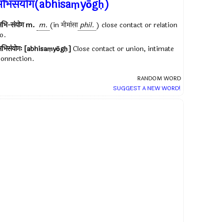
अभिसंयोग(abhisaṃyōgḥ)
भि-संयोग
m.
m.
(in
मीमांसा
phil.
) close contact or relation
o.
अभिसंयोगः [abhisaṃyōgḥ]
Close contact or union, intimate
connection.
RANDOM WORD
SUGGEST A NEW WORD!