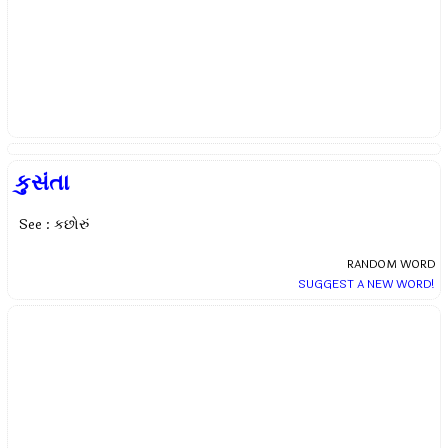
કુસંતા
See : કછોરું
RANDOM WORD
SUGGEST A NEW WORD!