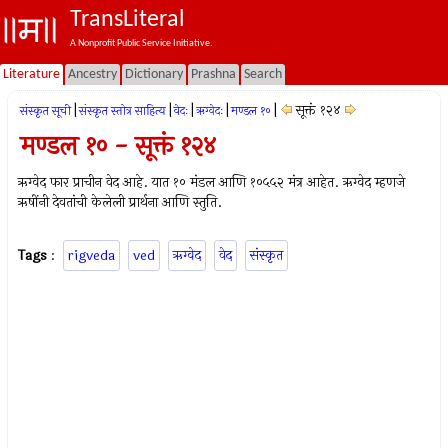
TransLiteral
A Nonprofit Public Service Initiative.
Literature
Ancestry
Dictionary
Prashna
Search
|
|
|
|
|
सूक्तं १२४
संस्कृत सूची
संस्कृत स्तोत्र साहित्य
वेदः
ऋग्वेदः
मण्डल १०
मण्डल १० - सूक्तं १२४
ऋग्वेद फार प्राचीन वेद आहे. यात १० मंडल आणि १०५५२ मंत्र आहेत. ऋग्वेद म्हणजे
ऋषींनी देवतांची केलेली प्रार्थना आणि स्तुति.
Tags
:
rigveda
ved
ऋग्वेद
वेद
संस्कृत