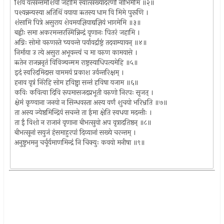
शिवं यत्सन्तमशिवो जहामि स्वात्सख्यादरणीं नाभिमेमि ॥२॥
पश्यन्नन्यस्या अतिथिं वयाया ऋतस्य धाम वि मिमे पुरूणि ।
शंसामि पित्रे असुराय शेवमयज्ञियाद्यज्ञियं भागमेमि ॥३॥
बह्वीः समा अकरमन्तरस्मिन्निन्द्रं वृणानः पितरं जहामि ।
अग्निः सोमो वरुणस्ते च्यवन्ते पर्यावर्द्राष्ट्रं तदवाम्यायन् ॥४॥
निर्माया उ त्ये असुरा अभूवन्त्वं च मा वरुण कामयासे ।
ऋतेन राजन्ननृतं विविञ्चन्मम राष्ट्रस्याधिपत्यमेहि ॥५॥
इदं स्वरिदमिदास वाममयं प्रकाश उर्वन्तरिक्षम् ।
हनाव वृत्रं निरेहि सोम हविष्ट्वा सन्तं हविषा यजाम ॥६॥
कविः कवित्वा दिवि रूपमासजदप्रभूती वरुणो निरपः सृजत् ।
क्षेमं कृण्वाना जनयो न सिन्धवस्ता अस्य वर्णं शुचयो भरिभ्रति ॥७॥
ता अस्य ज्येष्ठमिन्द्रियं सचन्ते ता ईमा क्षेति स्वधया मदन्तीः ।
ता ईं विशो न राजानं वृणाना बीभत्सुवो अप वृत्रादतिष्ठन् ॥८॥
बीभत्सूनां सयुजं हंसमाहुरपां दिव्यानां सख्ये चरन्तम् ।
अनुष्टुभमनु चर्चूर्यमाणमिन्द्रं नि चिक्युः कवयो मनीषा ॥९॥