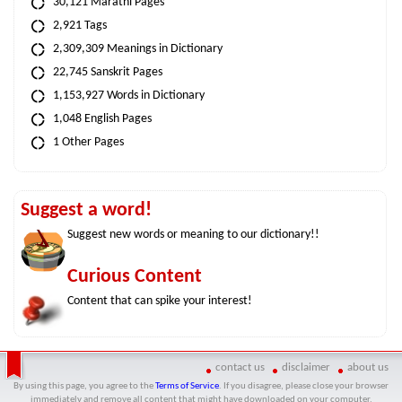
30,121 Marathi Pages
2,921 Tags
2,309,309 Meanings in Dictionary
22,745 Sanskrit Pages
1,153,927 Words in Dictionary
1,048 English Pages
1 Other Pages
Suggest a word!
Suggest new words or meaning to our dictionary!!
Curious Content
Content that can spike your interest!
contact us
disclaimer
about us
By using this page, you agree to the
Terms of Service
. If you disagree, please close your browser
immediately and remove all content that might have downloaded on your computer.