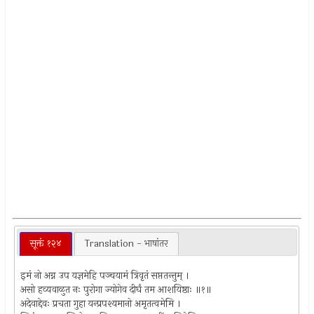
सूक्तं १२४
Translation - भाषांतर
इमं नो अग्न उप यज्ञमेहि पञ्चयामं त्रिवृतं सप्ततन्तुम् ।
असो हव्यवाळुत नः पुरोगा ज्योगेव दीर्घं तम आशयिष्ठाः ॥१॥
अदेवाद्देवः प्रचता गुहा यन्प्रपश्यमानो अमृतत्वमेमि ।