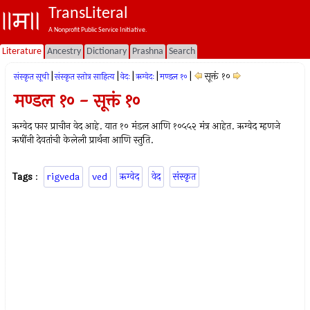
TransLiteral
A Nonprofit Public Service Initiative.
Literature
Ancestry
Dictionary
Prashna
Search
|
|
|
|
|
सूक्तं १०
संस्कृत सूची
संस्कृत स्तोत्र साहित्य
वेदः
ऋग्वेदः
मण्डल १०
मण्डल १० - सूक्तं १०
ऋग्वेद फार प्राचीन वेद आहे. यात १० मंडल आणि १०५५२ मंत्र आहेत. ऋग्वेद म्हणजे
ऋषींनी देवतांची केलेली प्रार्थना आणि स्तुति.
Tags
:
rigveda
ved
ऋग्वेद
वेद
संस्कृत