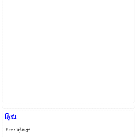
ફિદા
See : પ્રેમાતુર