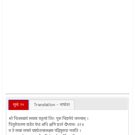
सूक्तं १०
Translation - भाषांतर
ओ चित्सखायं सख्या ववृत्यां तिरः पुरू चिदर्णवं जगन्वान् ।
पितुर्नपातमा दधीत वेधा अधि क्षमि प्रतरं दीध्यानः ॥१॥
न ते सखा सख्यं वष्ट्येतत्सलक्ष्मा यद्विषुरूपा भवाति ।