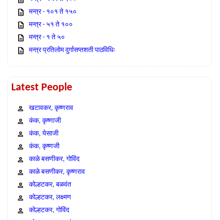
मन्त्र - १०१ ते १५०
मन्त्र - ५१ ते १००
मन्त्र - १ ते ५०
मन्त्र प्रतिलोम दुर्गासप्तशती पाठविधिः
Latest People
खटावकर, कृष्णराव
कंक, कृष्णाजी
कंक, येसाजी
कंक, कृष्णजी
काळे बसणीकर, गोविंद
काळे बसणीकर, कृष्णराव
कोल्हटकर, बळवंत
कोल्हटकर, लक्ष्मण
कोल्हटकर, गोविंद