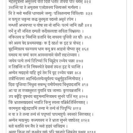
महस्पुत्रासो असुरस्य वीरा दिवो धर्तार उर्विया परि ख्यन् ॥२॥
उशन्ति घा ते अमृतास एतदेकस्य चित्त्यजसं मर्त्यस्य ।
नि ते मनो मनसि धाय्यस्मे जन्युः पतिस्तन्वमा विविश्याः ॥३॥
न यत्पुरा चकृमा कद्ध नूनमृता वदन्तो अनृतं रपेम ।
गन्धर्वो अप्स्वप्या च योषा सा नो नाभिः परमं जामि तन्नौ ॥४॥
गर्भे नु नौ जनिता दम्पती कर्देवस्त्वष्टा सविता विश्वरूपः ।
नकिरस्य प्र मिनन्ति व्रतानि वेद नावस्य पृथिवी उत द्यौः ॥५॥
को अस्य वेद प्रथमस्याह्नः क ईं ददर्श क इह प्र वोचत् ।
बृहन्मित्रस्य वरुणस्य धाम कदु ब्रव आहनो वीच्या नॄन् ॥६॥
यमस्य मा यम्यं काम आगन्समाने योनौ सहशेय्याय ।
जायेव पत्ये तन्वं रिरिच्यां वि चिद्वृहेव रथ्येव चक्रा ॥७॥
न तिष्ठन्ति न नि मिषन्त्येते देवानां स्पश इह ये चरन्ति ।
अन्येन मदाहनो याहि तूयं तेन वि वृह रथ्येव चक्रा ॥८॥
रात्रीभिरस्मा अहभिर्दशस्येत्सूर्यस्य चक्षुर्मुहुरुन्मिमीयात् ।
दिवा पृथिव्या मिथुना सबन्धू यमीर्यमस्य बिभृयादजामि ॥९॥
आ घा ता गच्छानुत्तरा युगानि यत्र जामयः कृणवन्नजामि ।
उप बर्बृहि वृषभाय बाहुमन्यमिच्छस्व सुभगे पतिं मत् ॥१०॥
किं भ्रातासद्यदनाथं भवाति किमु स्वसा यन्निरृतिर्निगच्छात् ।
काममूता बह्वेतद्रपामि तन्वा मे तन्वं सं पिपृग्धि ॥११॥
न वा उ ते तन्वा तन्वं सं पपृच्यां पापमाहुर्यः स्वसारं निगच्छात् ।
अन्येन मत्प्रमुदः कल्पयस्व न ते भ्राता सुभगे वष्ट्येतत् ॥१२॥
बतो बतासि यम नैव ते मनो हृदयं चाविदाम ।
अन्या किल त्वां कक्ष्येव युक्तं परि ष्वजाते लिबुजेव वृक्षम् ॥१३॥