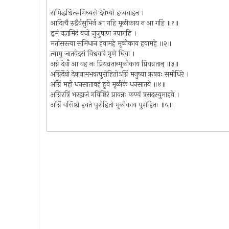
समिद्धश्चित्समिध्यसे देवेभ्यो हव्यवाहन ।
आदित्यै रुद्रैर्वसुभिर्न आ गहि मृळीकाय न आ गहि ॥१॥
इमं यज्ञमिदं वचो जुजुषाण उपागहि ।
मर्तासस्त्वा समिधान हवामहे मृळीकाय हवामहे ॥२॥
त्वामु जातवेदसं विश्ववारं गृणे धिया ।
अग्ने देवाँ आ वह नः प्रियव्रतान्मृळीकाय प्रियव्रतान् ॥३॥
अग्निर्देवो देवानामभवत्पुरोहितोऽग्निं मनुष्या ऋषयः समीधिरे ।
अग्निं महो धनसातावहं हुवे मृळीकं धनसातये ॥४॥
अग्निरत्रिं भरद्वाजं गविष्ठिरं प्रावन्नः कण्वं त्रसदस्युमाहवे ।
अग्निं वसिष्ठो हवते पुरोहितो मृळीकाय पुरोहितः ॥५॥