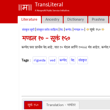
TransLiteral
A Nonprofit Public Service Initiative.
Literature
Ancestry
Dictionary
Prashna
|
|
|
|
|
सूक्तं १५०
संस्कृत सूची
संस्कृत स्तोत्र साहित्य
वेदः
ऋग्वेदः
मण्डल १०
मण्डल १० - सूक्तं १५०
ऋग्वेद फार प्राचीन वेद आहे. यात १० मंडल आणि १०५५२ मंत्र आहेत. ऋग्वेद म्ह
Tags
:
rigveda
ved
ऋग्वेद
वेद
संस्कृत
सूक्तं १५०
Translation - भाषांतर