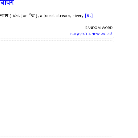
वनापग
वनापग
(
ibc.
for
°गा
), a forest stream, river,
[R.]
RANDOM WORD
SUGGEST A NEW WORD!