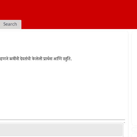
Search
णजे ऋषींनी देवतांची केलेली प्रार्थना आणि स्तुति.