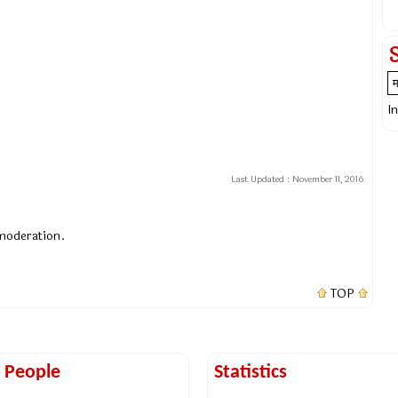
I
Last Updated :
November 11, 2016
 moderation.
TOP
t People
Statistics