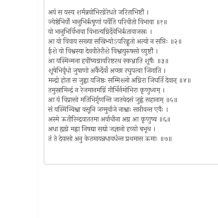
अयं स यस्य शर्मन्नवोभिरग्नेरेधते जरिताभिष्टौ ।
ज्येष्ठेभिर्यो भानुभिरृषूणां पर्येति परिवीतो विभावा ॥१॥
यो भानुभिर्विभावा विभात्यग्निर्देवेभिरृतावाजस्रः ।
आ यो विवाय सख्या सखिभ्योऽपरिह्वृतो अत्यो न सप्तिः ॥२॥
ईशे यो विश्वस्या देववीतेरीशे विश्वायुरुषसो व्युष्टौ ।
आ यस्मिन्मना हवींष्यग्नावरिष्टरथ स्कभ्नाति शूषैः ॥३॥
शूषेभिर्वृधो जुषाणो अर्कैर्देवाँ अच्छा रघुपत्वा जिगाति ।
मन्द्रो होता स जुह्वा यजिष्ठः सम्मिश्लो अग्निरा जिघर्ति देवान् ॥४॥
तमुस्रामिन्द्रं न रेजमानमग्निं गीर्भिर्नमोभिरा कृणुध्वम् ।
आ यं विप्रासो मतिभिर्गृणन्ति जातवेदसं जुह्वं सहानाम् ॥५॥
सं यस्मिन्विश्वा वसूनि जग्मुर्वाजे नाश्वाः सप्तीवन्त एवैः ।
अस्मे ऊतीरिन्द्रवाततमा अर्वाचीना अग्न आ कृणुष्व ॥६॥
अधा ह्यग्ने मह्ना निषद्या सद्यो जज्ञानो हव्यो बभूथ ।
तं ते देवासो अनु केतमायन्नधावर्धन्त प्रथमास ऊमाः ॥७॥