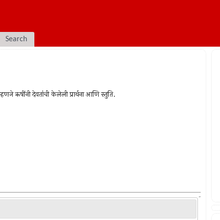
Search
णजे ऋषींनी देवतांची केलेली प्रार्थना आणि स्तुति.