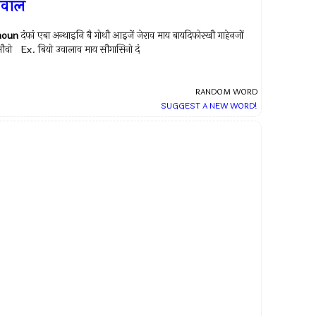
उवाल
noun
दंफां एबा अन्थाइनि बै गोथौ आइजें जेराव माय बायदिफोरखौ गाहेनजों
सौवो Ex.
बियो उवालाव माय सौगासिनो दं
RANDOM WORD
SUGGEST A NEW WORD!