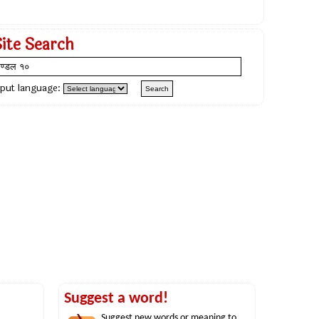
Site Search
nput language:
Suggest a word!
Suggest new words or meaning to