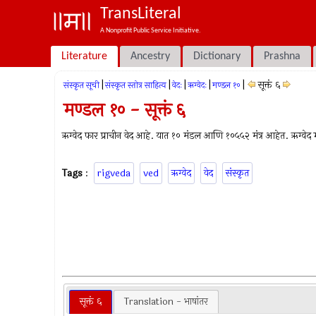
TransLiteral
A Nonprofit Public Service Initiative.
Literature
Ancestry
Dictionary
Prashna
|
|
|
|
|
सूक्तं ६
संस्कृत सूची
संस्कृत स्तोत्र साहित्य
वेदः
ऋग्वेदः
मण्डल १०
मण्डल १० - सूक्तं ६
ऋग्वेद फार प्राचीन वेद आहे. यात १० मंडल आणि १०५५२ मंत्र आहेत. ऋग्वेद म्ह
Tags
:
rigveda
ved
ऋग्वेद
वेद
संस्कृत
सूक्तं ६
Translation - भाषांतर