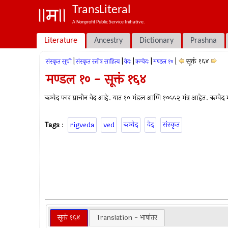
TransLiteral
A Nonprofit Public Service Initiative.
Literature
Ancestry
Dictionary
Prashna
|
|
|
|
|
सूक्तं १६४
संस्कृत सूची
संस्कृत स्तोत्र साहित्य
वेदः
ऋग्वेदः
मण्डल १०
मण्डल १० - सूक्तं १६४
ऋग्वेद फार प्राचीन वेद आहे. यात १० मंडल आणि १०५५२ मंत्र आहेत. ऋग्वेद म्ह
Tags
:
rigveda
ved
ऋग्वेद
वेद
संस्कृत
सूक्तं १६४
Translation - भाषांतर