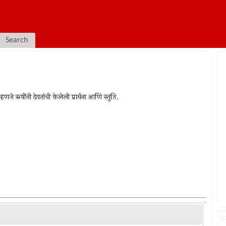
Search
णजे ऋषींनी देवतांची केलेली प्रार्थना आणि स्तुति.