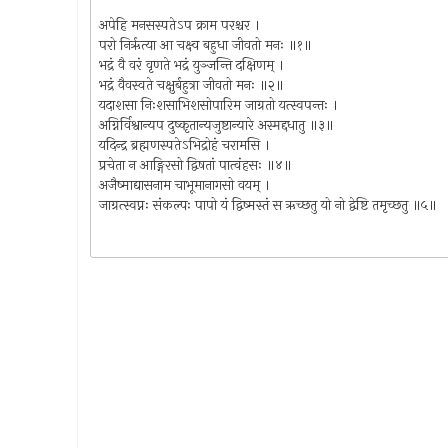
अपेहि मनसस्पतेऽप क्राम परश्चर ।
परो निरृत्या आ चक्ष्व बहुधा जीवतो मनः ॥१॥
भद्रं वै वरं वृणते भद्रं युञ्जन्ति दक्षिणम् ।
भद्रं वैवस्वते चक्षुर्बहुत्रा जीवतो मनः ॥२॥
यदाशसा निःशसाभिशसोपारिम जाग्रतो यत्स्वपन्तः ।
अग्निर्विश्वान्यप दुष्कृतान्यजुष्टान्यारे अस्मद्दधातु ॥३॥
यदिन्द्र ब्रह्मणस्पतेऽभिद्रोहं चरामसि ।
प्रचेता न आङ्गिरसो द्विषतां पात्वंहसः ॥४॥
अजैष्माद्यासनाम चाभूमानागसो वयम् ।
जाग्रत्स्वप्नः संकल्पः पापो यं द्विष्मस्तं स ऋच्छतु यो नो द्वेष्टि तमृच्छतु ॥५॥