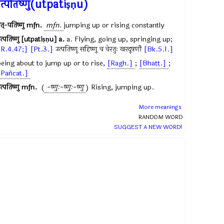
त्पतिष्णु(utpatiṣṇu)
त्-पतिष्णु
mfn.
mfn.
jumping up or rising constantly
त्पतिष्णु [utpatiṣṇu]
a.
a. Flying, going up, springing up;
[R.4.47;]
[Pt.3.]
उत्पतिष्णू सहिष्णू च चेरतुः खरदूषणौ
[Bk.5.1.]
being about to jump up or to rise,
[Ragh.]
;
[Bhaṭṭ.]
;
[Pañcat.]
त्पतिष्णु
mfn.
(
-ष्णुः-ष्णुः-ष्णु
) Rising, jumping up.
More meanings
RANDOM WORD
SUGGEST A NEW WORD!