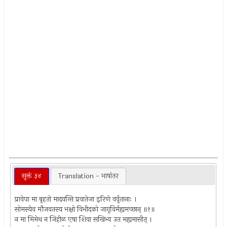
सूक्तं ३४
Translation - भाषांतर
प्रावेपा मा बृहतो मादयन्ति प्रवातेजा इरिणे वर्वृतानाः ।
सोमस्येव मौजवतस्य भक्षो विभीदको जागृविर्मह्यमच्छान् ॥१॥
न मा मिमेथ न जिहीळ एषा शिवा सखिभ्य उत मह्यमासीत् ।