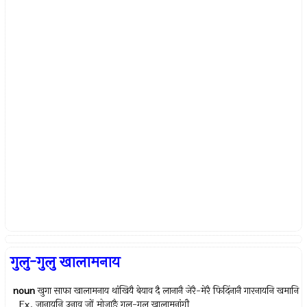
गुलु-गुलु खालामनाय
noun
खुगा साफा खालामनाय थांखियै बेयाव दै लानानै जेरै-मेरै फिदिंनानै गारनायनि खमानि
Ex.
जानायनि उनाव जों मोजाङै गुलु-गुलु खालामनांगौ