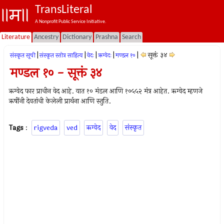
TransLiteral
A Nonprofit Public Service Initiative.
Literature
Ancestry
Dictionary
Prashna
Search
|
|
|
|
|
सूक्तं ३४
संस्कृत सूची
संस्कृत स्तोत्र साहित्य
वेदः
ऋग्वेदः
मण्डल १०
मण्डल १० - सूक्तं ३४
ऋग्वेद फार प्राचीन वेद आहे. यात १० मंडल आणि १०५५२ मंत्र आहेत. ऋग्वेद म्हणजे
ऋषींनी देवतांची केलेली प्रार्थना आणि स्तुति.
Tags
:
rigveda
ved
ऋग्वेद
वेद
संस्कृत