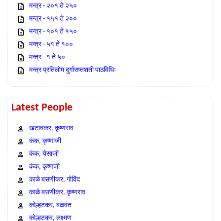
मन्त्र - २०१ ते २५०
मन्त्र - १५१ ते २००
मन्त्र - १०१ ते १५०
मन्त्र - ५१ ते १००
मन्त्र - १ ते ५०
मन्त्र प्रतिलोम दुर्गासप्तशती पाठविधिः
Latest People
खटावकर, कृष्णराव
कंक, कृष्णाजी
कंक, येसाजी
कंक, कृष्णजी
काळे बसणीकर, गोविंद
काळे बसणीकर, कृष्णराव
कोल्हटकर, बळवंत
कोल्हटकर, लक्ष्मण