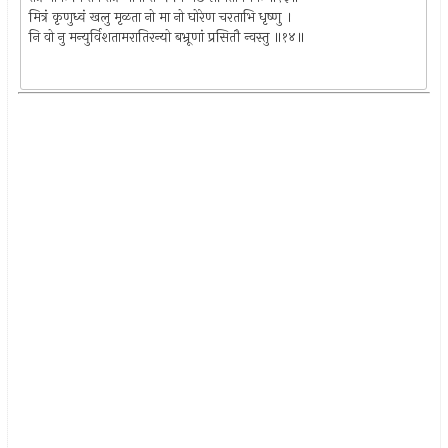
मित्रं कृणुध्वं खलु मृळता नो मा नो घोरेण चरताभि धृष्णु ।
नि वो नु मन्युर्विशतामरातिरन्यो बभ्रूणां प्रसितौ न्वस्तु ॥१४॥