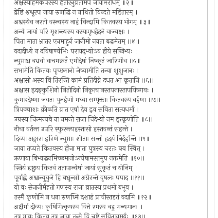
अक्षस्याहमेकपरस्य हेतोरनुव्रतामप जायामरोधम् ॥२॥
द्वेष्टि श्वश्रूरप जाया रुणद्धि न नाथितो विन्दते मर्डितारम् ।
अश्वस्येव जरतो वस्न्यस्य नाहं विन्दामि कितवस्य भोगम् ॥३॥
अन्ये जायां परि मृशन्त्यस्य यस्यागृधद्वेदने वाज्यक्षः ।
पिता माता भ्रातर एनमाहुर्न जानीमो नयता बद्धमेतम् ॥४॥
यदादीध्ये न दविषाण्येभिः परायद्भ्योऽव हीये सखिभ्यः ।
न्युप्ताश्च बभ्रवो वाचमक्रतँ एमीदेषां निष्कृतं जारिणीव ॥५॥
सभामेति कितवः पृच्छमानो जेष्यामीति तन्वा शूशुजानः ।
अक्षासो अस्य वि तिरन्ति कामं प्रतिदीव्ने दधत आ कृतानि ॥६॥
अक्षास इदङ्कुशिनो नितोदिनो निकृत्वानस्तपनास्तापयिष्णवः ।
कुमारदेष्णा जयतः पुनर्हणो मध्वा सम्पृक्ताः कितवस्य बर्हणा ॥७॥
त्रिपञ्चाशः क्रीळति व्रात एषां देव इव सविता सत्यधर्मा ।
उग्रस्य चिन्मन्यवे ना नमन्ते राजा चिदेभ्यो नम इत्कृणोति ॥८॥
नीचा वर्तन्त उपरि स्फुरन्त्यहस्तासो हस्तवन्तं सहन्ते ।
दिव्या अङ्गारा इरिणे न्युप्ताः शीताः सन्तो हृदयं निर्दहन्ति ॥९॥
जाया तप्यते कितवस्य हीना माता पुत्रस्य चरतः क्व स्वित् ।
ऋणावा बिभ्यद्धनमिच्छमानोऽन्येषामस्तमुप नक्तमेति ॥१०॥
स्त्रियं दृष्ट्वाय कितवं ततापान्येषां जायां सुकृतं च योनिम् ।
पूर्वाह्णे अश्वान्युयुजे हि बभ्रून्सो अग्नेरन्ते वृषलः पपाद ॥११॥
यो वः सेनानीर्महतो गणस्य राजा व्रातस्य प्रथमो बभूव ।
तस्मै कृणोमि न धना रुणध्मि दशाहं प्राचीस्तदृतं वदामि ॥१२॥
अक्षैर्मा दीव्यः कृषिमित्कृषस्व वित्ते रमस्व बहु मन्यमानः ।
तत्र गावः कितव तत्र जाया तन्मे वि चष्टे सवितायमर्यः ॥१३॥