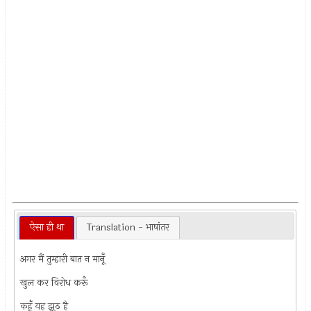
ऐसा ही था
Translation - भाषांतर
अगर मैं तुम्हारी बात न मानूँ
खुल कर विरोध करूँ
कहूँ यह झूठ है