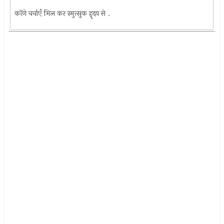
करेंगे चर्चाएँ मिल कर स्मुत्सुक हॄदय से .