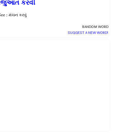
રજુઆત કરવી
ee : મંચન કરવું
RANDOM WORD
SUGGEST A NEW WORD!