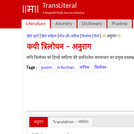
TransLiteral
A Nonprofit Public Service Initiative.
Literature
Ancestry
Dictionary
Prashna
|
|
|
|
|
अनुराग
हिंदी सूची
हिंदी साहित्य
गीत और कविता
त्रिलोचन
चैती
कवी त्रिलोचन - अनुराग
कवि त्रिलोचन को हिन्दी साहित्य की प्रगतिशील काव्यधारा का प्रमुख हस्ताक्ष
Tags
:
poem
trilochan
कविता
त्रिलोचन
अनुराग
Translation - भाषांतर