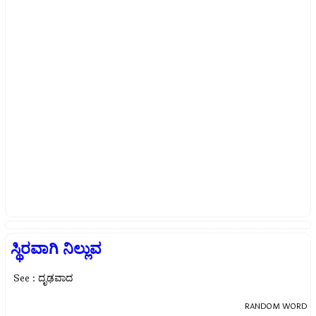
ಸ್ಥಿರವಾಗಿ ನಿಲ್ಲುವ
See : ದೃಢವಾದ
RANDOM WORD