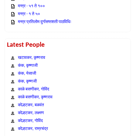
मन्त्र - ५१ ते १००
मन्त्र - १ ते ५०
मन्त्र प्रतिलोम दुर्गासप्तशती पाठविधिः
Latest People
खटावकर, कृष्णराव
कंक, कृष्णाजी
कंक, येसाजी
कंक, कृष्णजी
काळे बसणीकर, गोविंद
काळे बसणीकर, कृष्णराव
कोल्हटकर, बळवंत
कोल्हटकर, लक्ष्मण
कोल्हटकर, गोविंद
कोल्हटकर, राम्रचंद्र