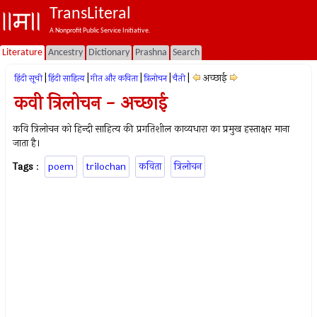
TransLiteral
A Nonprofit Public Service Initiative.
Literature
Ancestry
Dictionary
Prashna
Search
|
|
|
|
|
अच्छाई
हिंदी सूची
हिंदी साहित्य
गीत और कविता
त्रिलोचन
चैती
कवी त्रिलोचन - अच्छाई
कवि त्रिलोचन को हिन्दी साहित्य की प्रगतिशील काव्यधारा का प्रमुख हस्ताक्षर माना
जाता है।
Tags
:
poem
trilochan
कविता
त्रिलोचन