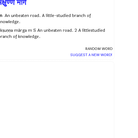
क्षुण्ण मार्ग
m
An unbeaten road. A little-studied branch of
knowledge.
akṣuṇṇa mārga m S An unbeaten road. 2 A littlestudied
branch of knowledge.
RANDOM WORD
SUGGEST A NEW WORD!