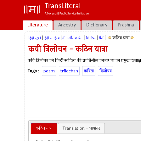
TransLiteral
A Nonprofit Public Service Initiative.
Literature
Ancestry
Dictionary
Prashna
|
|
|
|
|
कठिन यात्रा
हिंदी सूची
हिंदी साहित्य
गीत और कविता
त्रिलोचन
चैती
कवी त्रिलोचन - कठिन यात्रा
कवि त्रिलोचन को हिन्दी साहित्य की प्रगतिशील काव्यधारा का प्रमुख हस्ताक्ष
Tags
:
poem
trilochan
कविता
त्रिलोचन
कठिन यात्रा
Translation - भाषांतर