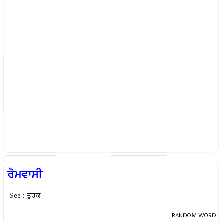
ਰੋਮਵਾਸੀ
See : ਤੁਰਕ
RANDOM WORD