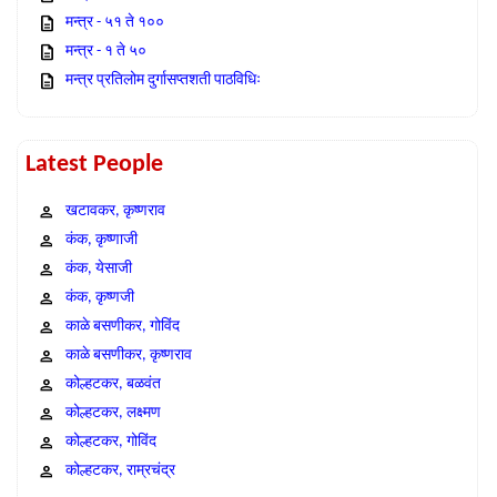
मन्त्र - ५१ ते १००
मन्त्र - १ ते ५०
मन्त्र प्रतिलोम दुर्गासप्तशती पाठविधिः
Latest People
खटावकर, कृष्णराव
कंक, कृष्णाजी
कंक, येसाजी
कंक, कृष्णजी
काळे बसणीकर, गोविंद
काळे बसणीकर, कृष्णराव
कोल्हटकर, बळवंत
कोल्हटकर, लक्ष्मण
कोल्हटकर, गोविंद
कोल्हटकर, राम्रचंद्र