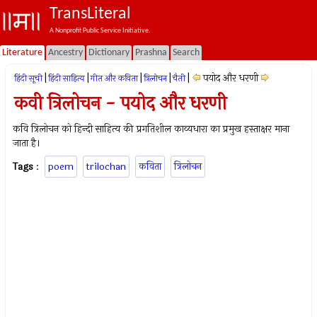
TransLiteral
A Nonprofit Public Service Initiative.
Literature
Ancestry
Dictionary
Prashna
Search
|
|
|
|
|
पयोद और धरणी
हिंदी सूची
हिंदी साहित्य
गीत और कविता
त्रिलोचन
चैती
कवी त्रिलोचन - पयोद और धरणी
कवि त्रिलोचन को हिन्दी साहित्य की प्रगतिशील काव्यधारा का प्रमुख हस्ताक्षर माना
जाता है।
Tags
:
poem
trilochan
कविता
त्रिलोचन