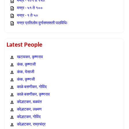
मन्त्र - १०१ ते १५०
मन्त्र - ५१ ते १००
मन्त्र - १ ते ५०
मन्त्र प्रतिलोम दुर्गासप्तशती पाठविधिः
Latest People
खटावकर, कृष्णराव
कंक, कृष्णाजी
कंक, येसाजी
कंक, कृष्णजी
काळे बसणीकर, गोविंद
काळे बसणीकर, कृष्णराव
कोल्हटकर, बळवंत
कोल्हटकर, लक्ष्मण
कोल्हटकर, गोविंद
कोल्हटकर, राम्रचंद्र