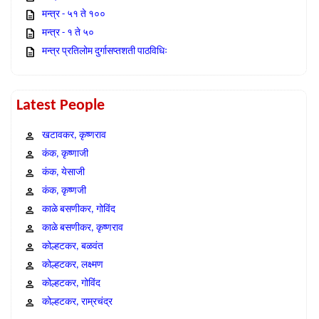
मन्त्र - ५१ ते १००
मन्त्र - १ ते ५०
मन्त्र प्रतिलोम दुर्गासप्तशती पाठविधिः
Latest People
खटावकर, कृष्णराव
कंक, कृष्णाजी
कंक, येसाजी
कंक, कृष्णजी
काळे बसणीकर, गोविंद
काळे बसणीकर, कृष्णराव
कोल्हटकर, बळवंत
कोल्हटकर, लक्ष्मण
कोल्हटकर, गोविंद
कोल्हटकर, राम्रचंद्र