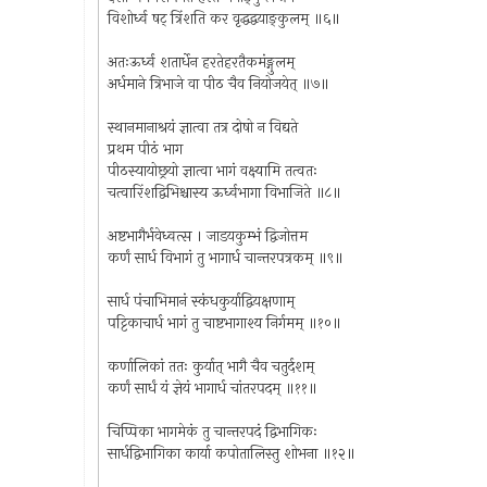
विशोर्ध्व षट् त्रिंशति कर वृद्धद्वयाङ्कुलम् ॥६॥
अतःऊर्ध्व शतार्धेन हरतेहरतैकमंङ्गुलम्
अर्धमाने त्रिभाजे वा पीठ चैव नियोजयेत् ॥७॥
स्थानमानाश्रयं ज्ञात्वा तत्र दोषो न विद्यते
प्रथम पीठं भाग
पीठस्यायोछ्रयो ज्ञात्वा भागं वक्ष्यामि तत्वतः
चत्वारिंशद्विभिश्चास्य ऊर्ध्वभागा विभाजिते ॥८॥
अष्टभागैर्भवेध्वत्स । जाडयकुम्भं द्विजोत्तम
कर्णं सार्ध विभागं तु भागार्ध चान्तरपत्रकम् ॥९॥
सार्ध पंचाभिमानं स्कंधकुर्याद्वियक्षणाम्
पट्टिकाचार्ध भागं तु चाष्टभागाश्य निर्गमम् ॥१०॥
कर्णालिकां ततः कुर्यात् भागै चैव चतुर्दशम्
कर्णं सार्धं यं ज्ञेयं भागार्ध चांतरपदम् ॥११॥
चिप्पिका भागमेकं तु चान्तरपदं द्विभागिकः
सार्धद्विभागिका कार्या कपोतालिस्तु शोभना ॥१२॥