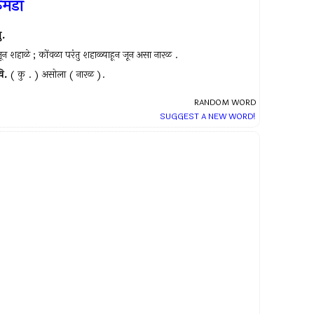
ुमडा
ु.
ून शहाळे ; कोंवळा परंतु शहाळ्याहून जून असा नारळ .
ि.
( कु . ) असोला ( नारळ ).
RANDOM WORD
SUGGEST A NEW WORD!