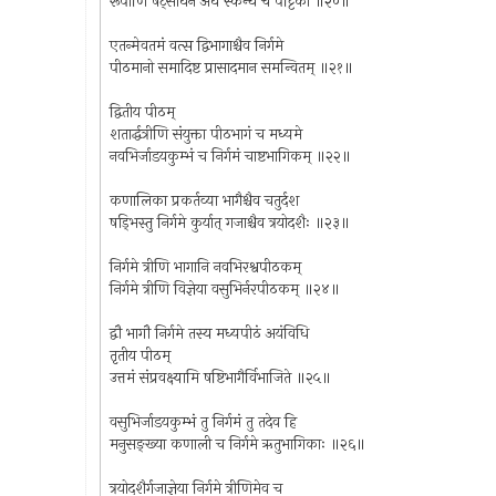
रूपाणि षट्सार्धेन अर्ध स्कन्धं च पट्टिका ॥२०॥
एतन्मेवतमं वत्स द्विभागाश्चैव निर्गमे
पीठमानो समादिष्ट प्रासादमान समन्वितम् ॥२१॥
द्वितीय पीठम्
शतार्द्धत्रीणि संयुक्ता पीठभागं च मध्यमे
नवभिर्जाडयकुम्भं च निर्गमं चाष्टभागिकम् ॥२२॥
कणालिका प्रकर्तव्या भागैश्चैव चतुर्दश
षड्भिस्तु निर्गमे कुर्यात् गजाश्चैव त्रयोदशैः ॥२३॥
निर्गमे त्रीणि भागानि नवभिरश्वपीठकम्
निर्गमे त्रीणि विज्ञेया वसुभिर्नरपीठकम् ॥२४॥
द्वौ भागौ निर्गमे तस्य मध्यपीठं अयंविधि
तृतीय पीठम्
उत्तमं संप्रवक्ष्यामि षष्टिभागैर्विभाजिते ॥२५॥
वसुभिर्जाडयकुम्भं तु निर्गमं तु तदेव हि
मनुसङ्ख्या कणाली च निर्गमे ऋतुभागिकाः ॥२६॥
त्रयोदशैर्गजाज्ञेया निर्गमे त्रीणिमेव च