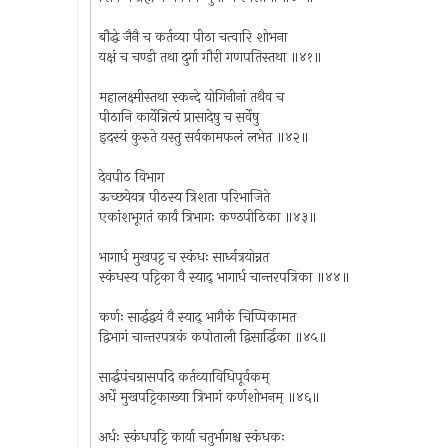
बौद्धे जैनै च कर्तव्या पीठा चत्वारि शोभना
यक्षं च चण्डी तथा दुर्गा गौरी गणपतिस्तथा ॥४१॥
महालक्ष्मीस्तथा स्कन्दे योगिनीनां तथैव च
पीठानि कार्येन्नित्यं प्रासादेषु च सर्वेषु
इदस्यं कुरुते यस्तु सर्वकामफलं लभेत ॥४२॥
देवपीठ विभाग
ऊच्छयेयत्र पीठस्य त्रिशता परिभाजिते
एकांशभूगतं कार्यं त्रिभागः कण्ठपीठिका ॥४३॥
भागार्ध मुखपट्ट च स्कंधः सार्ध्वत्रयोन्नत
स्कंधस्य पट्टिका वै स्याद् भागार्ध चान्तरपत्रिका ॥४४॥
कर्णः सार्द्धद्वयं वै स्याद् भागैकं चिप्पिकामत
द्विभागं चान्तरपत्रकं कपोताली द्विसार्द्धिका ॥४५॥
सार्द्धपंचग्रासपदि कर्तव्याविधिपूर्वकम्
अर्धे मुखपट्टिकाख्या त्रिभागं कर्णशोभनम् ॥४६॥
अर्धः स्कंधपट्टि कार्या चतुर्भागश्च स्कंधकः