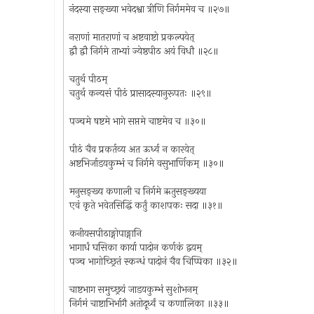
नंदस्या सङ्ख्या भवेदश्वा त्रीणि निर्गममेव च ॥२७॥
नराणां मातराणां च अष्टवाष्टो प्रकल्पयेत्
द्वौ द्वौ निर्गमे ताभ्यां ज्येष्ठपीठ अयं विधौ ॥२८॥
चतुर्थ पीठम्
चतुर्थ कन्यसं पीठं प्रासादस्यानुरूपतः ॥२९॥
पञ्चमे षष्टमे भागे सप्तमे चाष्टमेव च ॥३०॥
पीठं चैव प्रकर्तव्य अत ऊर्ध्व न कारयेत्
अष्टभिर्जाडयकुम्भं च निर्गमे वसुभार्णिकम् ॥३०॥
मनुसङ्ख्य कणाली च निर्गमे ऋतुसङ्ख्यया
एवं कृते भवेतसिद्धिं कर्तुं काशपकः सदा ॥३१॥
कनीयसपीठाङ्गोपाङ्गानि
भागार्धं घसिका कार्या पादोन कर्णकं द्वयम्
पञ्च भागोच्छ्रितं स्कन्धं पादोनं चैव चिप्पिका ॥३२॥
चाष्टभाग समुच्छ्रयं जाडयकुम्भं सुशोभनम्
निर्गमं चाष्टाभिर्भागै अतोदूर्ध्वं च कणालिका ॥३३॥