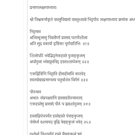
प्रमाणलक्षणाध्यायः
श्री विश्वकर्माकृते वास्तुविद्यायां वास्तुशास्त्रे भिट्टपीठ लक्षणाध्याय क्रमांक अ
भिट्टमान
अतिस्थूलासु विस्तीर्णा प्रासाद घरणीशीला
अति सुद्र ढकार्या इष्टिका चूर्णवारिभिः ॥१॥
शिलोपटि भवेद्भिट्टमेकहस्ते युजाङ्कुलम्
अर्धांगुला भवेदवृयविद् हस्तशतार्धकम् ॥२॥
एकद्वित्रिणि भिट्टानि हीनाहीनानि कारयेत्
स्वस्योदयप्रमाणस्य चतुर्थांशेन निर्गमं ॥३॥
पीठमान
अथातः संप्रवक्ष्यामि प्रासादपीठमानतम्
एकहस्तेषु प्रासादे पीठं च द्वादशांगुलम् ॥४॥
हस्ताद्विपंचपर्यंत हस्तेहस्ते पंवाङ्कुलम्
पंयोर्ध्व दशयावत् वृद्धि वेदाङ्कुलं भवेत् ॥५॥
दशोर्ध्व विशपर्यंतं हस्ते चैवाङ्कुलं त्रयं