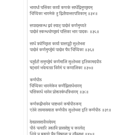
भागार्धा घसिका कार्या कणकं सार्धद्विमुच्छ्रयम्
चिप्पिका भागमेकं तु द्वितीयान्तरपत्रिकाम् ॥३४॥
सपादस्कन्ध द्वयं स्यात् पादोनं कर्णमुच्यते
पादोनं स्कन्धचोच्छ्रायं घसिका भाग पादकः ॥३५॥
सार्ध त्रयोच्छ्रिता कार्या ग्रासपृट्टी सुशोभना
पादोनं कर्णमुच्छ्रेयं पादोन चैव चिप्पिका ॥३६॥
चतुर्दशै समुच्छ्रेयं कर्णमालि सुशोभना इतिकामदपीठ
षट्भागं भवेत्वत्स निर्गमं च कणालिका ॥३७॥
कर्णपीठ
चिप्पिका भागमेकेन कर्णद्विसार्धभागम्
घसिकार्ध भागेन प्रोक्तस्कंधत्रिभागम् ॥३८॥
कर्णकद्वीभागेन चाष्टभागं कर्षापीठकम्
एतेने तत्रमाख्याता कर्णपीठ सुशोभना इति कर्णपीठ ॥३९॥
देवप्रासादपीठादेयम्
पीठं चत्वारि उक्तानि प्रासादेषु च कारयेत्
शिवे च ब्रह्मणे चैव विष्णुना च रवैस्तथा ॥४०॥