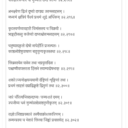
पारदारिकचौरं वा मुञ्चतो दण्ड उत्तमः ॥२.२९५॥
अभक्ष्येण द्विजं दूष्यो दण्ड्य उत्तमसाहसम् ।
मध्यमं क्षत्रियं वैश्यं प्रथमं शूद्रं अर्धिकम् ॥२.२९६॥
कूटस्वर्णव्यवहारी विमांसस्य च विक्रयी ।
त्र्यङ्गहीनस्तु कर्तव्यो दाप्यश्चोत्तमसाहसम् ॥२.२९७॥
चतुष्पादकृतो दोषो नापेहीति प्रजल्पतः ।
काष्ठलोष्टेषुपाषाण बाहुयुग्यकृतस्तथा ॥२.२९८॥
छिन्ननस्येन यानेन तथा भग्नयुगादिना ।
पश्चाच्चैवापसरता हिंसने स्वाम्यदोषभाक् ॥२.२९९॥
शक्तोऽप्यमोक्षयन्स्वामी दंष्ट्रिणां शृङ्गिणां तथा ।
प्रथमं साहसं दद्याद्विक्रुष्टे द्विगुणं तथा ॥२.३००॥
जारं चौरेत्यभिवदन्दाप्यः पञ्चशतं दमम् ।
उपजीव्य धनं मुञ्चंस्तदेवाष्टगुणीकृतम् ॥२.३०१॥
राज्ञोऽनिष्टप्रवक्तारं तस्यैवाक्रोशकारिणम् ।
तन्मन्त्रस्य च भेत्तारं छित्त्वा जिह्वां प्रवासयेत् ॥२.३०२॥