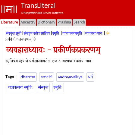
TransLiteral
A Nonprofit Public Service Initiative.
Literature
Ancestry
Dictionary
Prashna
Search
|
|
|
|
|
संस्कृत सूची
संस्कृत स्तोत्र साहित्य
स्मृतिः
याज्ञवल्क्यस्मृतिः
व्यवहाराध्यायः
प्रकीर्णकप्रकरणम्
व्यवहाराध्यायः - प्रकीर्णकप्रकरणम्
स्मृतिग्रंथ म्हणजे धर्मशास्त्रावरील एक आवश्यक वचनांचा भाग.
Tags
:
dharma
smriti
yadnyavalkya
धर्म
याज्ञवल्क्य स्मृतिः
संस्कृत
स्मृतिः