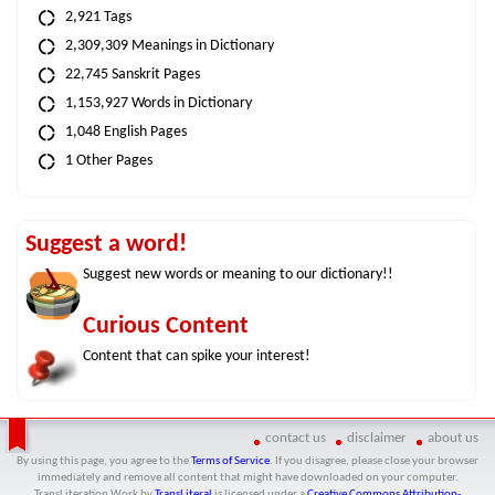
2,921 Tags
2,309,309 Meanings in Dictionary
22,745 Sanskrit Pages
1,153,927 Words in Dictionary
1,048 English Pages
1 Other Pages
Suggest a word!
Suggest new words or meaning to our dictionary!!
Curious Content
Content that can spike your interest!
contact us
disclaimer
about us
By using this page, you agree to the
Terms of Service
. If you disagree, please close your browser
immediately and remove all content that might have downloaded on your computer.
TransLiteration Work
by
TransLiteral
is licensed under a
Creative Commons Attribution-