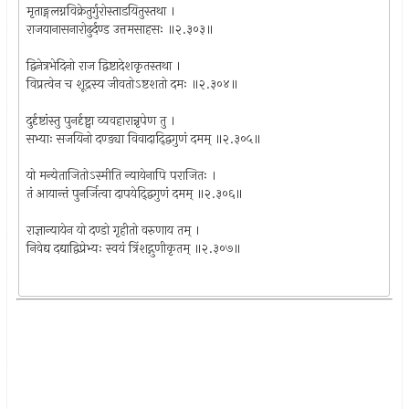
मृताङ्गलग्नविक्रेतुर्गुरोस्ताडयितुस्तथा ।
राजयानासनारोढुर्दण्ड उत्तमसाहसः ॥२.३०३॥
द्विनेत्रभेदिनो राज द्विष्टादेशकृतस्तथा ।
विप्रत्वेन च शूद्रस्य जीवतोऽष्टशतो दमः ॥२.३०४॥
दुर्दृष्टांस्तु पुनर्दृष्ट्वा व्यवहारान्नृपेण तु ।
सभ्याः सजयिनो दण्ड्या विवादाद्द्विगुणं दमम् ॥२.३०५॥
यो मन्येताजितोऽस्मीति न्यायेनापि पराजितः ।
तं आयान्तं पुनर्जित्वा दापयेद्द्विगुणं दमम् ॥२.३०६॥
राज्ञान्यायेन यो दण्डो गृहीतो वरुणाय तम् ।
निवेद्य दद्याद्विप्रेभ्यः स्वयं त्रिंशद्गुणीकृतम् ॥२.३०७॥