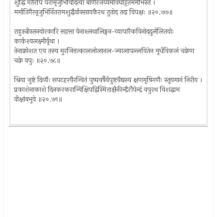
शुद्धिं गतैरपि परामृजुभिर्विदित्वा बाणैरजय्यमविघट्टितमर्मभिस्तं ।
मर्मातिगैरनृजुभिर्नितरामशुद्धैर्वाक्सायकैरथ तुतोद तदा विपक्षः ॥२०.७७॥
राहुस्त्रीस्तनयोरकारि सहसा येनाश्लथालिङ्गन-व्यापारैकविनोददुर्ललितयोः
कार्कश्यलक्ष्मीर्वृथा ।
तेनाक्रोशत एव तस्य मुरजित्तत्काललोलानल-ज्वालापल्लवितेन मूर्धविकलं चक्रेण
चक्रे वपुः ॥२०.७८॥
श्रिया जुष्टं दिव्यैः सपटहरवैरन्वितं पुष्पवर्षैर्वपुष्टचैद्यस्य क्षणमृषिगणैः स्तूयमानं निरीय ।
प्रकाशेनाकाशे दिनकरकरान्विक्षिपद्विस्मिताक्षैर्नरेन्द्रैरौपेन्द्रं वपुरथ विशद्धाम
वीक्षांबभूवे ॥२०.७९॥