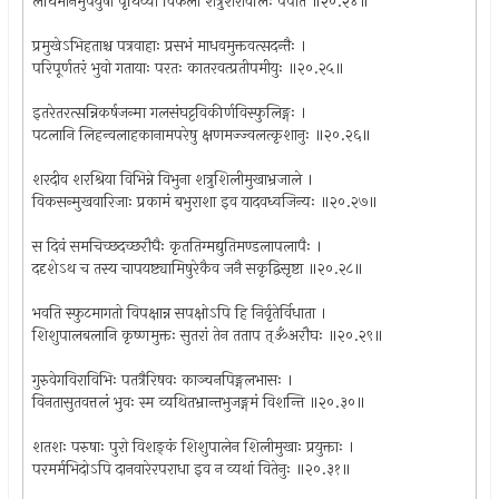
लघिमानमुपेयुषी पृथिव्यां विफला शत्रुशरावलिः पपात ॥२०.२४॥
प्रमुखेऽभिहताश्च पत्रवाहाः प्रसभं माधवमुक्तवत्सदन्तैः ।
परिपूर्णतरं भुवो गतायाः परतः कातरवत्प्रतीपमीयुः ॥२०.२५॥
इतरेतरत्सन्निकर्षजन्मा गलसंघट्टविकीर्णविस्फुलिङ्गः ।
पटलानि लिहन्वलाहकानामपरेषु क्षणमज्ज्वलत्कृशानुः ॥२०.२६॥
शरदीव शरश्रिया विभिन्ने विभुना शत्रुशिलीमुखाभ्रजाले ।
विकसन्मुखवारिजाः प्रकामं बभुराशा इव यादवध्वजिन्यः ॥२०.२७॥
स दिवं समचिच्छदच्छरौघैः कृततिग्मद्युतिमण्डलापलापैः ।
ददृशेऽथ च तस्य चापयष्ट्यामिषुरेकैव जनै सकृद्विसृष्टा ॥२०.२८॥
भवति स्फुटमागतो विपक्षान्न सपक्षोऽपि हि निर्वृतेर्विधाता ।
शिशुपालबलानि कृष्णमुक्तः सुतरां तेन तताप त्ॐअरौघः ॥२०.२९॥
गुरुवेगविराविभिः पतत्रैरिषवः काञ्चनपिङ्गलभासः ।
विनतासुतवत्तलं भुवः स्म व्यथितभ्रान्तभुजङ्गमं विशन्ति ॥२०.३०॥
शतशः परुषाः पुरो विशङ्कं शिशुपालेन शिलीमुखाः प्रयुक्ताः ।
परमर्मभिदोऽपि दानवारेरपराधा इव न व्यथां वितेनुः ॥२०.३१॥