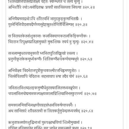
शितचक्रनिपातसंप्रतीक्ष्यं वहतः स्कन्धगतं च तस्य मृत्युं ।
अभिशौरि रथोऽथनोदिताश्वः प्रययौ सारथिरूपया नियत्या ॥२०.२॥
अभिचैद्यमगाद्रथोऽपि शौरेरवनिं जागुडकुङ्कुमाभिताम्रैः ।
गुरनेमिनिपीडनावदीर्णव्यसुदेहस्रुतशोणितैर्विलिम्पन् ॥२०.३॥
स निरायतकेतनांशुकान्तः कलनिक्वाणकरालकिङ्किणीकः ।
विरराज रिपुक्षयप्रतिज्ञामुखरो मुक्तशिखः स्वयं नु मृत्युः ॥२०.४॥
सजलाम्बुधरारवानुकारी ध्वनिरापूरितदिङ्मुखो रथस्य ।
प्रगुणीकृतकेकमूर्ध्वकण्ठैः शितिकण्ठैरुपकर्णयाम्बभूवे ॥२०.५॥
अभिवीक्ष्य विदर्भराजपुत्रीकुचकाश्मीरजचिह्नमच्युतोरः ।
चिरसेवितयापि चेदिराजः सहसावाप रुषा तदैव योगं ॥२०.६॥
जनिताशनिशब्दशङ्कमुच्चैर्धनुरास्फालितमध्वनन्नृपेण ।
चपलानिलचोद्यमानकल्पक्षयकालाग्निशिखानिभस्फुरज्ज्यं ॥२०.७॥
समकालमिवाभिलक्षणीयग्रहसंधानविकर्षणापवर्गैः ।
अथ साभिसारं शरैस्तरस्वी स तिरस्कर्तुमुपेन्द्रमध्यवर्षथ् ॥२०.८॥
ऋजुताफलयोगशुद्धिभाजां गुरुपक्षाश्रयिणां शिलीमुखानां ।
गुणिना नतिमागतेन सन्धिः सह चापेन समञ्जसो बभूव ॥२०.९॥