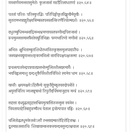
गगनार्णवमन्तरासुमेरोः कुलजानां गरुडैरिलाधराणां ॥२०.५४॥
पततां परितः परिस्फुरद्भिः परिपिङ्गीकृतदिङ्मुखैर्मयूखैः ।
सुतरामभवदद्दुरीक्ष्यबिम्बस्तपनस्तत्किरणैरिवात्मदर्शः ॥२०.५५॥
दधुरम्बुधिमन्थनाद्रिमन्थभ्रमणायस्तफणीन्द्रपित्तजानां ।
रुचमुल्लसमानवैनतेयद्युतिभिन्नाः फणभारिणो मणीनां ॥२०.५६॥
अभितः क्षुभिताम्बुराशिधीरध्वनिराकृष्टसमूलपादपौघः ।
जनयन्नभवद्युगान्तशङ्कामनिलो नागविपक्षपक्षजन्मा ॥२०.५७॥
प्रचलत्पतगेन्द्रपत्रवातप्रसभोन्मूलितशैलदत्तमार्गैः ।
भयविह्वलमाशु दन्दशूकैर्विवशैराविविशे स्वमेव धाम ॥२०.५८॥
खचरैः क्षयमक्षयेऽहिसैन्ये सुकृतैर्दुष्कृतवत्तदोपनीते ।
अयुगाचिरिव ज्वलन्रुषाथो रिपुरौदर्चिषमाजुहाव मन्त्रं ॥२०.५९॥
सहसा दधदुद्धताट्टहासश्रियमुत्त्रासितजन्तुना स्वनेन ।
वियतायतहेतिबाहुरुच्चैरथ वेताल इवोत्पपात वह्निः ॥२०.६०॥
चलितोद्धतधूमकेतनोऽसौ रभसादम्बररोहिरोहिताश्वः ।
द्रुतमारुतसारथिः शिखावान्कनकस्यन्दनसुन्दरश्चचाल ॥२०.६१॥