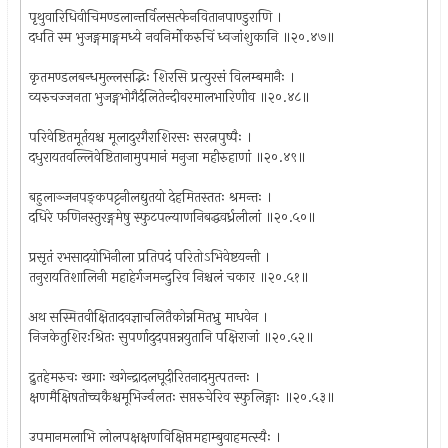
पृथुवारिधिवीचिमण्डलान्तर्विलसत्फेनवितानपाण्डुराणि ।
दधति स्म भुजङ्गमाङ्गमध्ये नवनिर्मोकरुचिं ध्वजांशुकानि ॥२०.४७॥
कृतमण्डलबन्धमुल्लसद्भिः शिरसि प्रत्युरसं विलम्बमानैः ।
व्यरुचज्जनता भुजङ्गभोगैर्दलितेन्दीवरमालभारिणीव ॥२०.४८॥
परिवेष्टितमूर्तयश्च मूलादुरगैराशिरसः सरत्नपुष्पैः ।
दधुरायतवल्लिवेष्टितानामुपमानं मनुजा महीरुहाणां ॥२०.४९॥
बहुलाञ्जनपङ्कपट्टनीलद्युतयो देहमितस्ततः श्रमन्तः ।
दधिरे फणिनस्तुरङ्गमेषु स्फुटपल्याणनिबद्धवर्ध्रलीलां ॥२०.५०॥
प्रसृतं रभसादयोभिनीला प्रतिपदं परितोऽभिवेष्टयन्ती ।
तनुरायतिशालिनी महाहेर्गजमन्दुरिव निश्चलं चकार ॥२०.५१॥
अथ सस्मितवीक्षितादवज्ञाचलितैकोन्नमितभ्रु माधवेन ।
निजकेतुशिरःश्रितः सुपर्णादुदपप्तन्नयुतानि पक्षिराजां ॥२०.५२॥
द्रुतहेमरुचः खगाः खगेन्द्रादलघूदीरितनादमुत्पतन्तः ।
क्षणमैक्षिषतोच्चकैश्चमूभिर्ज्वलतः सप्तरुचेरिव स्फुलिङ्गाः ॥२०.५३॥
उपमानमलाभि लोलपक्षक्षणविक्षिप्तमहाम्बुवाहमत्स्यैः ।