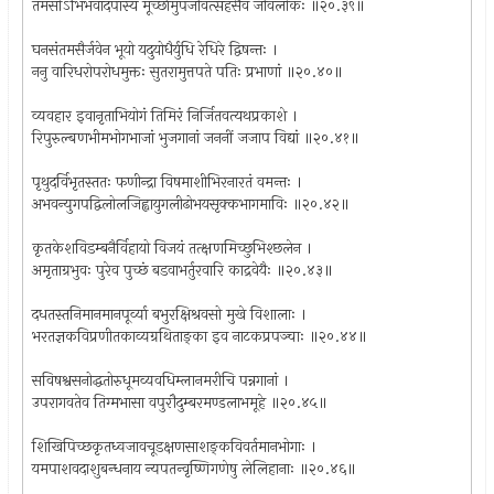
तमसोऽभिभवादपास्य मूर्च्छामुपजीवत्सहसैव जीवलोकः ॥२०.३९॥
घनसंतमसैर्जवेन भूयो यदुयोधैर्युधि रेधिरे द्विषन्तः ।
ननु वारिधरोपरोधमुक्तः सुतरामुत्तपते पतिः प्रभाणां ॥२०.४०॥
व्यवहार इवानृताभियोगं तिमिरं निर्जितवत्यथप्रकाशे ।
रिपुरुल्बणभीमभोगभाजां भुजगानां जननीं जजाप विद्यां ॥२०.४१॥
पृथुदर्विभृतस्ततः फणीन्द्रा विषमाशीभिरनारतं वमन्तः ।
अभवन्युगपद्विलोलजिह्वायुगलीढोभयसृक्कभागमाविः ॥२०.४२॥
कृतकेशविडम्बनैर्विहायो विजयं तत्क्षणमिच्छुभिश्छलेन ।
अमृताग्रभुवः पुरेव पुच्छं बडवाभर्तुरवारि काद्रवेयैः ॥२०.४३॥
दधतस्तनिमानमानपूर्व्या बभुरक्षिश्रवसो मुखे विशालाः ।
भरतज्ञकविप्रणीतकाव्यग्रथिताङ्का इव नाटकप्रपञ्चाः ॥२०.४४॥
सविषश्वसनोद्धतोरुधूमव्यवधिम्लानमरीचि पन्नगानां ।
उपरागवतेव तिग्मभासा वपुरौदुम्बरमण्डलाभमूहे ॥२०.४५॥
शिखिपिच्छकृतध्वजावचूडक्षणसाशङ्कविवर्तमानभोगाः ।
यमपाशवदाशुबन्धनाय न्यपतन्वृष्णिगणेषु लेलिहानाः ॥२०.४६॥