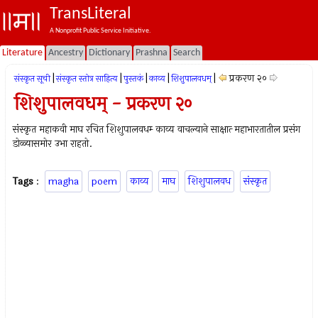
TransLiteral
A Nonprofit Public Service Initiative.
Literature
Ancestry
Dictionary
Prashna
Search
|
|
|
|
|
प्रकरण २०
संस्कृत सूची
संस्कृत स्तोत्र साहित्य
पुस्तकं
काव्य
शिशुपालवधम्‌
शिशुपालवधम्‌ - प्रकरण २०
संस्कृत महाकवी माघ रचित शिशुपालवधम्‍ काव्य वाचल्याने साक्षात्‍ महाभारतातील प्रसंग
डोळ्यासमोर उभा राहतो.
Tags
:
magha
poem
काव्य
माघ
शिशुपालवध
संस्कृत