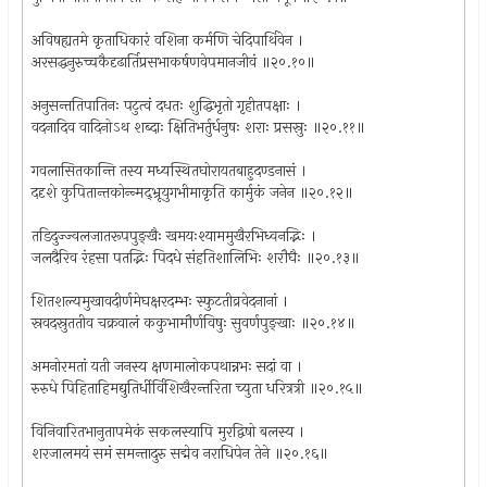
अविषह्यतमे कृताधिकारं वशिना कर्मणि चेदिपार्थिवेन ।
अरसद्धनुरुच्चकैदृढार्तिप्रसभाकर्षणवेपमानजीवं ॥२०.१०॥
अनुसन्ततिपातिनः पटुत्वं दधतः शुद्धिभृतो गृहीतपक्षाः ।
वदनादिव वादिनोऽथ शब्दाः क्षितिभर्तुर्धनुषः शराः प्रसस्रुः ॥२०.११॥
गवलासितकान्ति तस्य मध्यस्थितघोरायतबाहुदण्डनासं ।
ददृशे कुपितान्तकोन्न्मद्भ्रूयुगभीमाकृति कार्मुकं जनेन ॥२०.१२॥
तडिदुज्ज्वलजातरूपपुङ्खैः खमयःश्याममुखैरभिध्वनद्भिः ।
जलदैरिव रंहसा पतद्भिः पिदधे संहतिशालिभिः शरौघैः ॥२०.१३॥
शितशल्यमुखावदीर्णमेघक्षरदम्भः स्फुटतीव्रवेदनानां ।
स्रवदस्रुततीव चक्रवालं ककुभामौर्णविषुः सुवर्णपुङ्खाः ॥२०.१४॥
अमनोरमतां यती जनस्य क्षणमालोकपथान्नभः सदां वा ।
रुरुधे पिहिताहिमद्युतिर्धीर्विशिखैरन्तरिता च्युता धरित्रत्री ॥२०.१५॥
विनिवारितभानुतापमेकं सकलस्यापि मुरद्विषो बलस्य ।
शरजालमयं समं समन्तादुरु सद्मेव नराधिपेन तेने ॥२०.१६॥