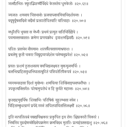
जलदैरभितः स्फुरद्भिरुच्चैर्विदधे केतनतेव धूमकेतोः ॥२०.६९॥
ज्वलतः शमनाय चित्रभानोः प्रलयाप्लावमिवाभिदर्शयन्तः ।
ववृषुर्वृषनादिनो नदीनां प्रतटारोपितवारि वारिवाहाः ॥२०.७०॥
मधुरैरपि भूयसा स मेध्यैः प्रथमं प्रत्युत वारिभिर्दिदीपे ।
पवमानसखस्ततः क्रमेण प्रणयक्रोध इवाशमद्विवादैः ॥२०.७१॥
परितः प्रसभेन नीयमानः शरवर्षैरवसायमाश्रयाशः ।
प्रबलेषु कृती चकार विद्युद्व्यपदेशेन घनेष्वनुप्रवेशं ॥२०.७२॥
प्रयतः प्रशमं हुताशनस्य क्वचिदालक्ष्यत मुक्तमूलमर्चिः ।
बलभित्प्रहितायुधाभिघातात्त्रुटितं पत्रिपतेरिवैकपत्रं ॥२०.७३॥
व्यगमन्सहसा दिशां मुखेभ्यः शमयित्वा शिखिनाङ्घनाघनौघाः ।
उपकृत्यनिसर्गतः परेषामुपरोधं न हि कुर्वते महान्तः ॥२०.७४॥
कृतदाहमुदर्चिषः शिखाभिः परिषिक्तं मुहुरम्भसा नवेन ।
विहिताम्बुधरव्रणं प्रपेदे गगनं तापितपायितासिलक्ष्मीं ॥२०.७५॥
इति नरपतिरस्त्रं यद्यदाविश्चकार प्रकुपित इव रोगः क्षिप्रकारी विकारं ।
भिषगिव गुरुदोषच्छेदिनोपक्रमेण क्रमविदथ मुरारिः प्रत्यहंस्तत्तदाशु ॥२०.७६॥