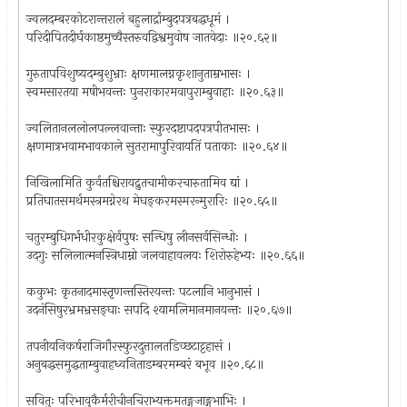
ज्वलदम्बरकोटरान्तरालं बहुलार्द्राम्बुदपत्रबद्धधूमं ।
परिदीपितदीर्घकाष्ठमुच्चैस्तरुवद्विश्वमुवोष जातवेदाः ॥२०.६२॥
गुरुतापविशुष्यदम्बुशुभ्राः क्षणमालग्नकृशानुताम्रभासः ।
स्वमसारतया मषीभवन्तः पुनराकारमवापुराम्बुवाहाः ॥२०.६३॥
ज्वलितानललोलपल्लवान्ताः स्फुरदष्टापदपत्रपीतभासः ।
क्षणमात्रभवामभावकाले सुतरामापुरिवायतिं पताकाः ॥२०.६४॥
निखिलामिति कुर्वतश्चिरायद्रुतचामीकरचारुतामिव द्यां ।
प्रतिघातसमर्थमस्त्रमग्नेरथ मेघङ्करमस्मरन्मुरारिः ॥२०.६५॥
चतुरम्बुधिगर्भधीरकुक्षेर्वपुषः सन्धिषु लीनसर्वसिन्धोः ।
उदगुः सलिलात्मनस्त्रिधाम्नो जलवाहावलयः शिरोरुहेभ्यः ॥२०.६६॥
ककुभः कृतनादमास्तृणन्तस्तिरयन्तः पटलानि भानुभासं ।
उदनंसिषुरभ्रमभ्रसङ्घाः सपदि श्यामलिमानमानयन्तः ॥२०.६७॥
तपनीयनिकर्षराजिगौरस्फुरदुत्तालतडिच्छटाट्टहासं ।
अनुबद्धसमुद्धताम्बुवाहध्वनिताडम्बरमम्बरं बभूव ॥२०.६८॥
सवितुः परिभावुकैर्मरीचीनचिराभ्यक्तमतङ्गजाङ्गभाभिः ।