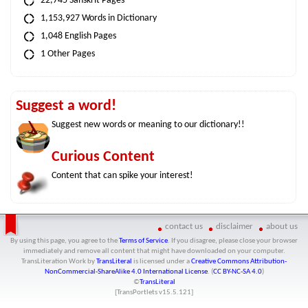
22,745 Sanskrit Pages
1,153,927 Words in Dictionary
1,048 English Pages
1 Other Pages
Suggest a word!
Suggest new words or meaning to our dictionary!!
Curious Content
Content that can spike your interest!
contact us
disclaimer
about us
By using this page, you agree to the
Terms of Service
. If you disagree, please close your browser
immediately and remove all content that might have downloaded on your computer.
TransLiteration Work
by
TransLiteral
is licensed under a
Creative Commons Attribution-
NonCommercial-ShareAlike 4.0 International License
. (
CC BY-NC-SA 4.0
)
©
TransLiteral
[TransPortlets v
15.5.121
]