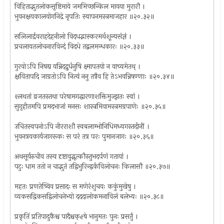
विहिताद्भुतलोकसृष्टिमाये जममिच्छन्किल मायया मुरारौ ।
भुवनक्षयकालयोगनिद्रे नृपतिः स्वापनमस्त्रमाजहार ॥२०.३२॥
सलिलार्द्रवराहदेहनीलो विदधद्भास्करमर्थशून्यसंज्ञं ।
प्रचलायतलोचनारविन्दं विदधे तद्बलमन्धकारः ॥२०.३३॥
गुरवोऽपि निषद्य यन्निदद्रुर्धनुषि क्ष्मापतयो न वाच्यमेतथ् ।
क्षयितापदि जाग्रतोऽपि नित्यं ननु तत्रैव हि तेऽभवन्निषण्णाः ॥२०.३४॥
श्लथतां व्रजतस्तथा परेषामगद्धारणाशक्तिमुज्झतः स्वां ।
सुगृहीतमपि प्रमदभाजां मनसः शास्त्रमिवामस्त्रमग्रपाणेः ॥२०.३५॥
उचितस्वपनोऽपि नीरराशौ स्वबलाम्भोनिधिमध्यगस्तदीनीं ।
भुवनत्रयकार्यजागरूकः स परं तत्र परः पुमानजागः ॥२०.३६॥
अथसूर्यरुचीव तस्य दृष्टावुद्भूत्कौस्तुभदर्पणं गतायां ।
पटुः धाम ततो न चाद्भुतं तद्विभुरिन्द्वर्कविलोचनः किलासौ ॥२०.३७॥
महतः प्रणतेष्विव प्रसादः स मणेरंशुचयः ककुंमुखेषु ।
व्यकसद्विकसद्विलोचनेभ्यो दददालोकमनाविलं बलेभ्यः ॥२०.३८॥
प्रकृतिं प्रतिपादुकैश्च पादैश्चक्ëषे भानुमतः पुनः प्रसर्तुं ।