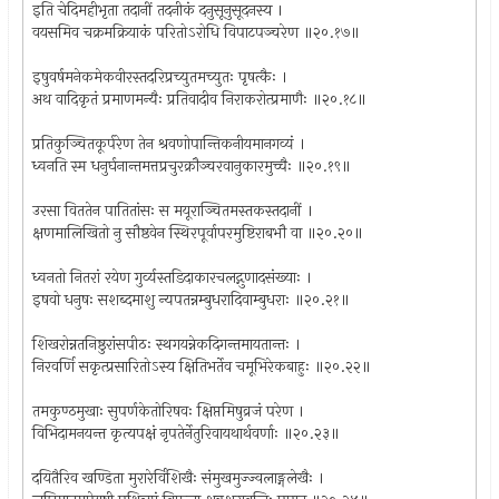
इति चेदिमहीभृता तदानीं तदनीकं दनुसूनुसूदनस्य ।
वयसमिव चक्रमक्रियाकं परितोऽरोधि विपाटपञ्चरेण ॥२०.१७॥
इषुवर्षमनेकमेकवीरस्तदरिप्रच्युतमच्युतः पृषत्कैः ।
अथ वादिकृतं प्रमाणमन्यैः प्रतिवादीव निराकरोत्प्रमाणैः ॥२०.१८॥
प्रतिकुञ्चितकूर्परेण तेन श्रवणोपान्तिकनीयमानगव्यं ।
ध्वनति स्म धनुर्घनान्तमत्तप्रचुरक्रौञ्चरवानुकारमुच्चैः ॥२०.१९॥
उरसा विततेन पातितांसः स मयूराञ्चितमस्तकस्तदानीं ।
क्षणमालिखितो नु सौष्ठवेन स्थिरपूर्वापरमुष्टिराबभौ वा ॥२०.२०॥
ध्वनतो नितरां रयेण गुर्व्यस्तडिदाकारचलद्गुणादसंख्याः ।
इषवो धनुषः सशब्दमाशु न्यपतन्नम्बुधरादिवाम्बुधराः ॥२०.२१॥
शिखरोन्नतनिष्ठुरांसपीठः स्थगयन्नेकदिगन्तमायतान्तः ।
निरवर्णि सकृत्प्रसारितोऽस्य क्षितिभर्तेव चमूभिरेकबाहुः ॥२०.२२॥
तमकुण्ठमुखाः सुपर्णकेतोरिषवः क्षिप्तमिषुव्रजं परेण ।
विभिदामनयन्त कृत्यपक्षं नृपतेर्नेतुरिवायथार्थवर्णाः ॥२०.२३॥
दयितैरिव खण्डिता मुरारेर्विशिखैः संमुखमुज्ज्वलाङ्गलेखैः ।