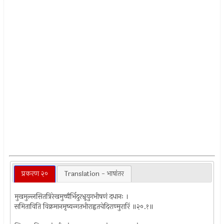
प्रकरण २०
Translation - भाषांतर
मुखमुल्लसितत्रिरेखमुच्चैर्भिदुरभ्रूयुगभीषणं दधानः ।
समिताविति विक्रमानमृष्यन्गतभीराह्वतचेदिराण्मुरारिं ॥२०.१॥