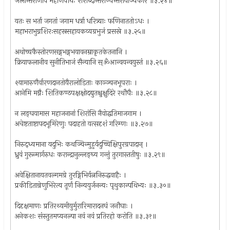
जलान्तराणीव महार्णवौघः शशब्दान्तराण्यन्तरायाञ्चकार ॥३.२४॥
यतः स भर्ता जगतां जगाम धर्त्रा धरित्र्याः फणिनाततोऽधः ।
महाभराभुग्नशिरःसहस्रसहायकव्यग्रभुजं प्रसस्रे ॥३.२५॥
अथोच्चकैस्तोरणसङ्गभङ्गभयावनम्राकृतकेतनानि ।
क्रियाफलानीव सुनीतिभाजं सैन्यानि स्ॐआन्वयन्वयुस्तं ॥३.२६॥
श्यामारुणैर्वारणदानतोयैरालोडिताः काञ्ञ्चनभूपराः ।
आनेमि मग्नैः शितिकण्ठपक्षक्षोदद्युतश्चुक्षुदिरे रथौघैः ॥३.२८॥
न लङ्घयामास महाजनानां शिरांसि नैवोद्धतिमाजगाम ।
अचेष्टताष्टापदभूमिरेणुः पदाहतो यत्सदृशं गरिम्णः ॥३.२७॥
निरुद्ध्यमाना यदुभिः कथञ्चिन्मुहुर्यदुच्चिक्षिपुरग्रपादान् ।
ध्रुवं गुरून्मार्गरुधः करान्द्रानुल्लङ्घ्य गन्तुं तुरगास्ततीषुः ॥३.२९॥
अवेक्षितानायतवल्गमग्रे तुरङ्गिभिर्यत्ननिरुद्धवाहैः ।
प्रकीडितान्रेणुभिरेत्य तूर्णं निन्ययुर्जनन्यः पृथुकान्पथिभ्यः ॥३.३०॥
दिदृक्षमाणः प्रतिरथ्यमीयुर्मुरारिमारादनघं जनौघाः ।
अनेकशः संस्तुतमप्यनल्पा नवं नवं प्रतिरहो करोति ॥३.३१॥