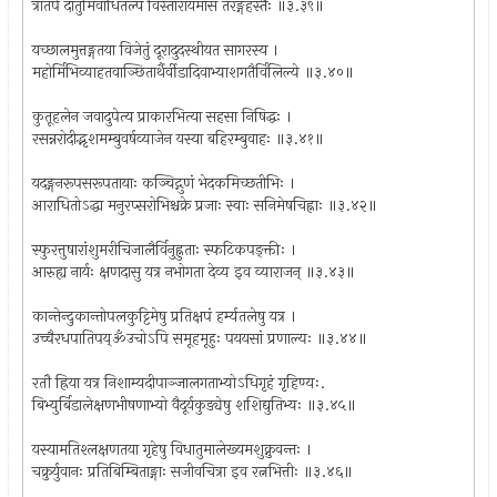
त्रातपे दातुमिवाधितल्पं विस्तारायमास तरङ्गहस्तैः ॥३.३९॥
यच्छालमुत्तङ्गतया विजेतुं दूरादुदस्थीयत सागरस्य ।
महोर्मिभिव्याहतवाञ्छितार्थैर्वीडादिवाभ्याशगतैर्विलिल्ये ॥३.४०॥
कुतूहलेन जवादुपेत्य प्राकारभित्या सहसा निषिद्धः ।
रसन्नरोदीद्भृशमम्बुवर्षव्याजेन यस्या बहिरम्बुवाहः ॥३.४१॥
यदङ्गनरूपसरूपतायाः कञ्चिद्गुणं भेदकमिच्छतीभिः ।
आराधितोऽद्धा मनुरप्सरोभिश्चक्रे प्रजाः स्वाः सनिमेषचिह्नाः ॥३.४२॥
स्फुरत्तुषारांशुमरीचिजालैर्विनुह्नुताः स्फटिकपङ्क्तीः ।
आरुह्य नार्यः क्षणदासु यत्र नभोगता देव्य इव व्याराजन् ॥३.४३॥
कान्तेन्दुकान्तोपलकुट्टिमेषु प्रतिक्षपं हर्म्यतलेषु यत्र ।
उच्चैरधपातिपय्ॐउचोऽपि समूहमूहुः पययसां प्रणाल्यः ॥३.४४॥
रतौ ह्रिया यत्र निशाम्यदीपाञ्जालगताभ्योऽधिगृहं गृहिण्यः.
बिभ्युर्बिडालेक्षणभीषणाभ्यो वैदूर्यकुड्येषु शशिद्युतिभ्यः ॥३.४५॥
यस्यामतिश्लक्षणतया गृहेषु विधातुमालेख्यमशुक्नुवन्तः ।
चक्रुर्युवानः प्रतिबिम्बिताङ्गाः सजीवचित्रा इव रत्नभित्तीः ॥३.४६॥