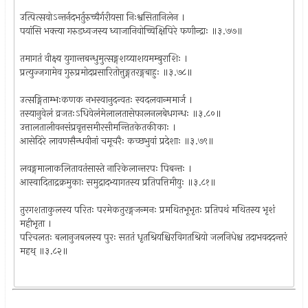
उत्पित्सवोऽन्तर्नदभर्तुरुच्चैर्गरीयसा निःश्वसितानिलेन ।
पयांसि भक्त्या गरुडध्वजस्य ध्वाजानिवोच्चिक्षिपिरे फणीन्द्राः ॥३.७७॥
तमागतं वीक्ष्य युगान्तबन्धुमुत्सङ्गशय्याशयमम्बुराशिः ।
प्रत्युज्जगामेव गुरुप्रमोदप्रसारितोत्तुङ्गतरङ्गबाहुः ॥३.७८॥
उत्सङ्गिताम्भःकणक नभस्वानुदन्वतः स्वदलवान्ममार्ज ।
तस्यानुवेलं व्रजतःऽधिवेलंमेलालतासेफालनलबेधगन्धः ॥३.८०॥
उत्तालतालीवनसंप्रवृत्तसमीरसीमन्तितकेतकीकाः ।
आसेदिरे लावणसैन्धवीनां चमूचरैः कच्छभुवां प्रदेशाः ॥३.७९॥
लवङ्गमालाकलितावतंसास्ते नारिकेलान्तरपः पिबन्तः ।
आस्वादिताद्रक्रमुकाः समुद्रादभ्यागतस्य प्रतिपत्तिमीयुः ॥३.८१॥
तुरगशताकुलस्य परितः परमेकतुरङ्गजन्मनः प्रमथितभूभृतः प्रतिपथं मथितस्य भृशं
महीभृता ।
परिचलतः बलानुजबलस्य पुरः सततं धृतश्रियश्चिरविगतश्रियो जलनिधेश्च तदाभवददन्तरं
महथ् ॥३.८२॥