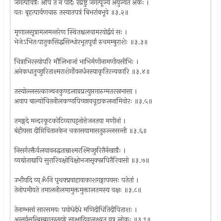
जगत्पवित्रैः अपि तं न पादैः स्प्रष्टुं जगत्पूज्यं अयुज्यत अर्कः ।
यतः बृहत्पार्वणचारु तस्यातपत्रं बिभरांबभूवे ॥३.२॥
मृणालसूत्रामलमन्तरेण स्थितश्चलचामरयोर्द्वयं सः ।
भेजेऽभितःपातुकसिद्धसिन्धोरभूतपूर्वां रुचमम्बुराशेः ॥३.३॥
चित्राभिरस्योपरि मौलिभाजां भाभिर्मणीनामणीयसीभिः ।
अनेकधातुच्छुरिताश्मराशेर्गोवनर्धनस्याकृतिरन्वकारि ॥३.४॥
तस्योल्लसत्काञ्चनकुण्डलाग्रप्रत्युप्तगारुग्मतरस्रभासा ।
अवाप बाल्योचितनीलकण्ठपिच्छावचूडाकलनामिवोरः ॥३.५॥
तमङ्गदे मन्दरकूटकोटिव्याघट्टनोत्तेजनतया मणीनां ।
बंहीयसा दीप्तिवितानकेन चकासयामासतुरुल्लसन्ती ॥३.६॥
निसर्गरक्तैर्वलयावनद्धताम्राश्मरश्मिच्छुरितैर्नखाग्रैः ।
व्यद्योताद्यापि सुरारिवक्षोविक्षोभजासृक्स्नपितैरिवासो ॥३.७॥
उभौयदि व्य्ॐनि पृथक्प्रवाहावाकाशगङ्गापयसः पतेतां ।
तेनोपमीयते तमालनीलमामुक्तमुक्तालतमस्य वक्षः ॥३.८॥
तेनाम्भसां सारसमयः पयोधेर्दधे मणिदीधितिदीपिताशः ।
अन्तर्वसन्बिम्बगतस्तदङ्गे साक्षादिवालक्ष्यत यत्र लोकः ॥३.९॥