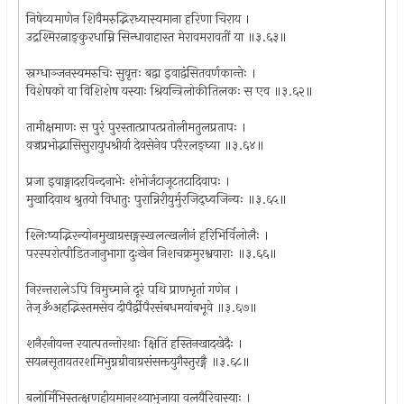
निषेव्यमाणेन शिवैमरुद्भिरध्यास्यमाना हरिणा चिराय ।
उद्रश्मिरत्नाङ्कुरधाम्नि सिन्धावाहास्त मेरावमरावतीं या ॥३.६३॥
स्नग्धाञ्जनस्यमरुचिः सुवृत्तः बद्वा इवाद्वंसितवर्णकान्तेः ।
विशेषको वा विशिशेष यस्याः श्रियन्त्रिलोकीतिलकः स एव ॥३.६२॥
तामीक्षमाणः स पुरं पुरस्तात्प्रापत्प्रतोलीमतुलप्रतापः ।
वज्रप्रभोद्भासिसुरायुधश्रीर्या देवसेनेव परैरलङ्घ्या ॥३.६४॥
प्रजा इवाङ्गादरविन्दनाभेः शंभोर्जटाजूटतटादिवापः ।
मुखादिवाथ श्रुतयो विधातुः पुरान्निरीयुर्मुरजिद्ध्वजिन्यः ॥३.६५॥
श्लिःष्यद्भिरन्योनमुखाग्रसङ्गस्खलत्खलीनं हरिभिर्विलोलैः ।
परस्परोत्पीडितजानुभागा दुःखेन निशचक्रमुरश्ववाराः ॥३.६६॥
निरन्तरालेऽपि विमुच्माने दूरं पथि प्राणभृतां गणेन ।
तेज्ॐअहद्भिस्तमसेव दीपैर्द्वीपैरसंबधमयांबभूवे ॥३.६७॥
शनैरनीयन्त रयात्पतन्तोरथाः क्षितिं हस्तिनखादखेदैः ।
सयत्नसूतायतरशमिभुग्नग्रीवाग्रसंसक्तयुगैस्तुरङ्गै ॥३.६८॥
बलोर्मिभिस्तत्क्षणहीयमानरथ्याभुजाया वलयैरिवास्याः ।