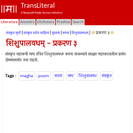
TransLiteral
A Nonprofit Public Service Initiative.
Literature
Ancestry
Dictionary
Prashna
Search
|
|
|
|
|
प्रकरण ३
संस्कृत सूची
संस्कृत स्तोत्र साहित्य
पुस्तकं
काव्य
शिशुपालवधम्‌
शिशुपालवधम्‌ - प्रकरण ३
संस्कृत महाकवी माघ रचित शिशुपालवधम्‍ काव्य वाचल्याने साक्षात्‍ महाभारतातील प्रसंग
डोळ्यासमोर उभा राहतो.
Tags
:
magha
poem
काव्य
माघ
शिशुपालवध
संस्कृत