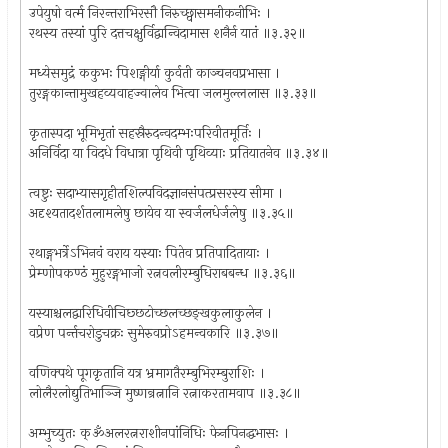
उपेयुषो वर्त्म निरन्तराभिरसौ निरुच्छ्वासमनीकनीभिः ।
रथस्य तस्यां पुरि दत्तचक्षुर्विद्वान्विदामास शनैर्न यातं ॥३.३२॥
मध्येसमुद्रं ककुभः पिशङ्गीर्या कुर्वती काञ्चनवप्रभासा ।
तुरङ्गकान्तामुखहव्यवाहज्वालेव भित्वा जलमुल्ललास ॥३.३३॥
कृतास्पदा भूमिभृतां सहस्रैरुदन्वदम्भःपरिवीतमूर्तिः ।
अनिर्विदा या विदधे विधात्रा पृथिवी पृथिव्याः प्रतियातनेव ॥३.३४॥
त्वष्टुः सदाभ्यासगृहीतशिल्पविदज्ञानसंपत्प्रसरस्य सीमा ।
अदृश्यतादर्शतलामलेषु छायेव या स्वर्जलधेर्जलेषु ॥३.३५॥
रथाङ्गभर्त्रेऽभिनवं वराय यस्याः पितेव प्रतिपादितायाः ।
प्रेम्णोपकण्ठं मुहुरङ्गभाजो रत्नवलीरम्बुधिराबबन्ध ॥३.३६॥
यस्याश्चलद्वारिधिवीचिछ्छटोच्छलच्छङ्खकुलाकुलेन ।
वप्रेण पर्न्तचरोडुचक्रः सुमेरुवप्रोऽहमन्वकारि ॥३.३७॥
वणिक्पथे पूगकृतानि यत्र भ्रमागतैरम्बुभिरम्बुराशिः ।
लोलैरलोद्युतिभाञ्जि मुष्णन्रत्नानि रत्नाकरतामवाप ॥३.३८॥
अम्भुच्युतः क्ॐअलरत्नराशीनपांनिधिः फेनपिनद्धभासः ।