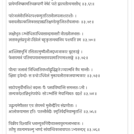
प्रायेणनिष्क्रामतिचक्रपाणै नेषेटं परो द्वारवतीत्वमासीथ् ॥३.६९॥
पारेजलंनीरनिधेरपश्यन्मुरारिरानीलपलाशराशीः ।
वनावलीरुत्कलिकासहस्रप्रतिक्षणोत्कूलितशैवलाभाः ॥३.७१॥
लक्षीभृतःऽम्भोधितटाधिवासान्द्रमानसौ नीरदनीलभासः ।
लतावधूसंप्रयुजोऽदिवेलं बहूकृतान्स्वानिव पशयति स्म ॥३.७०॥
आश्लिष्टभूमिं रसितारमुच्चैर्लोलद्ध्वजाकार बृहत्तरङ्गं ।
फेनायमानं पतिमापगानामसावपस्मारिणमाशसङ्गे ॥३.७२॥
पीत्वा जलानां निधिनातिगार्ध्याद्वृद्धिङ्गतेऽप्यात्मनि नैव मान्तीः ।
क्षिप्ता इवेन्दोः स रुचोऽधिवेलं मुक्तावलीराकलयाञ्चकार ॥३.७३॥
साटोपमुर्वीमनिशं नदन्तः यैः प्लवयिष्यन्ति समन्ततःऽमी ।
तान्यकदेशान्निभृतंपयोधेः सोऽम्भांसि मेघान्पिबतः ददर्श ॥३.७४॥
उद्धृत्यमेघैस्तत एव तोयमर्थं मुनीन्द्रैरिव संप्रणीताः ।
आलोकयामास हरिः पतन्तीर्नदीः स्मृतिर्वदमिवाम्बुराशिं ॥३.७५॥
विक्रीय दिश्यानि धनान्युरूणिदैप्यानसावुत्तमलाभबाजः ।
तरीषु तत्रत्यमफल्गु भाण्डं सांयान्त्रिकानावापतःऽभ्यनन्दथ् ॥३.७६॥