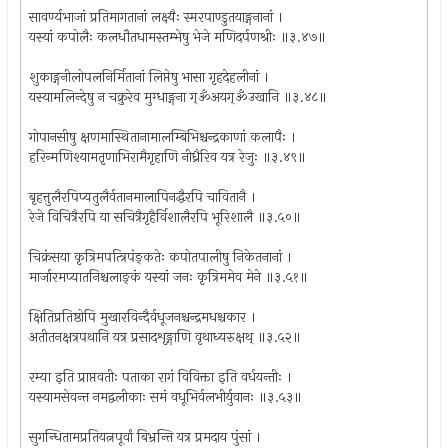
सावर्ण्यभाजां प्रतिमागतानां लक्ष्यैः स्मरपाण्डुतयाङ्गनानां ।
यस्यां कपोलैः कलधौतधामस्तम्भेषु भेजे मणिदर्पणश्रीः ॥३.४७॥
शुकाङ्गनीलोपलनिर्मितानां लिप्तेषु भासा गृहदेहलीनां ।
यस्यामलिन्देषु न चक्रुरेव मुग्धाङ्गना ग्ॐअयग्ॐउखानि ॥३.४८॥
गोपानसीषु क्षणमास्थितानामालम्बिभिश्चन्द्रकाणां कलापैः ।
हरिन्मणिश्यामतृणाभिरामैगृहाणि नीध्रैरिव यत्र रेजुः ॥३.४९॥
बृहत्तुलैरपिप्यतुलैर्वतानमालापिनद्धैरपि चावितानै ।
रेजे विचित्रैरपि या सचित्रैगृहैर्विशालैरपि भूरिशालै ॥३.५०॥
चिक्रंसया कृत्रिमपत्त्रिपंङ्कतेः कपोतपालीषु निकेतनानां ।
मार्जारमप्यातनिश्चलाङ्कं यस्यां जनः कृत्रिममेव मेने ॥३.५१॥
क्षितिप्रतिष्ठोपि मुखारविन्दैर्वधूजनश्चन्द्रमधश्चकार ।
अतीतनक्षत्रपथानि यत्र प्रसादशृङ्गाणि वृथाध्यरुक्षथ् ॥३.५२॥
रम्या इति प्राप्तवतीः पताका रागं विविक्ता इति वर्धयन्तीः ।
यस्यामसेवन्त नमद्वलीकाः समं वधूभिर्वलभीर्युवानः ॥३.५३॥
सुगन्धितामप्रतियत्नपूर्वां बिभ्रन्ति यत्र प्रमदाय पुंसां ।