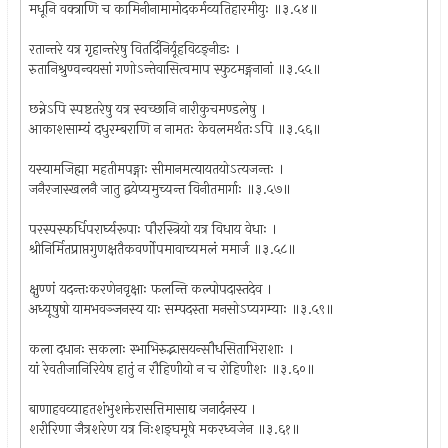
मधूनि वक्त्राणि च कामिनीनामामोदकर्मव्यतिहारमीयुः ॥३.५४॥
रतान्तरे यत्र गृहान्तरेषु वितर्दिनिर्यूहविटङ्नीडः ।
रुतानिश्रुण्वन्वयसां गणोऽन्तेवासित्वमाप स्फुटमङ्गनानां ॥३.५५॥
छन्नेऽपि स्पष्टतरेषु यत्र स्वच्छानि नारीकुचमण्डलेषु ।
आकाशसाम्यं दधुरम्बराणि न नामतः केवलमर्थतःऽपि ॥३.५६॥
यस्यामजिह्मा महतीमपङ्गाः सीमानमत्यायतयोऽत्यजन्तः ।
जनैरजास्खलनै जातु द्वयेप्यमुच्यन्त विनीतमार्गाः ॥३.५७॥
परस्पस्फर्धिपरार्घ्यरूपाः पौरस्त्रियो यत्र विधाय वेधाः ।
श्रीनिर्मितप्राप्तगुणक्षतैकवर्णोपमावाच्यमलं ममार्ज ॥३.५८॥
क्षुण्णं यदन्तःकरणेनवृक्षाः फलन्ति कल्पोपदास्तदेव ।
अध्यूषुषो यामभवञ्जनस्य याः सम्पदस्ता मनसोऽप्यगम्याः ॥३.५९॥
कला दधानः सकलाः स्भाभिरुद्भासयन्सौधसिताभिराशाः ।
यां रेवतीजानिरियेष हातुं न रौहिणीयो न च रोहिणीशः ॥३.६०॥
बाणाहवव्याहतशंभुशक्तेरासत्तिमासाद्य जनार्दनस्य ।
शरीरिणा जैत्रशरेण यत्र निःशङ्घमूषे मकरध्वजेन ॥३.६१॥