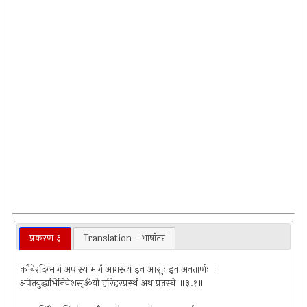
प्रकरण ३
Translation - भाषांतर
कौबेरदिग्भागं अपास्य मार्गं आगस्त्यं इव आशुः इव अवतार्णः ।
अपेतयुद्धाभिनिवेशस्ॐयो हरिहरप्रस्थं अथ प्रतस्थे ॥३.१॥