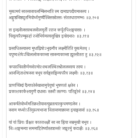
मुक्तामयं सारसानावलम्बिसभाति स्म दामाप्रपदीयमानस्य ।
अङ्गुष्ठनिष्ठ्यूतमिवोर्ध्वमुच्चैस्त्रिसस्रोतसः संततधारामम्भः ॥३.१०॥
स इन्द्रनीलसस्थलनीलमूर्ती रराज कर्पूरपिशङ्गवासाः ।
विसृत्वरैरम्बुरुहां रजोभिर्यमस्वसुश्चित्र इवोदभारः ॥३.११॥
प्रसाधितस्यास्य मुधाद्विषोऽभूदन्यैव लक्ष्मीरिति युक्तमेतथ् ।
वपुष्यशेषेऽखिललोककान्ता सानन्यकान्ता ह्युरसीतरा तु ॥३.१२॥
कपाटविस्तीर्णमनोरमोरःस्थलस्थितश्रीललनस्य तस्य ।
आनन्दिताशेषजना बभूव सर्वङ्गसङ्गिन्यपरैव लक्ष्मीः ॥३.१३॥
प्राणच्छिदां दैत्यपतेर्नखानामुपेयुषां भूषणतां क्षतेन ।
प्रकाशकार्कश्यगुणै दधानाः स्तनौ तरुण्यः परिव्रुरेनं ॥३.१४॥
आकर्षतेवोर्ध्वमतिक्रशीयानत्युन्नतत्वात्कुचमण्डलेन ।
ननाम मध्योऽतिगुरुत्वभाजा नितान्तमाक्रान्त इवाङ्गनानां ॥३.१५॥
यां यां प्रियः प्रैक्षत कातराश्क्षीं सा सा ह्रिया नम्रमुखी बभूव ।
निःःशङ्गमन्या सममाहितेर्ष्यास्तत्रान्तरे जघ्रुरमुं कटाक्षैः ॥३.१६॥