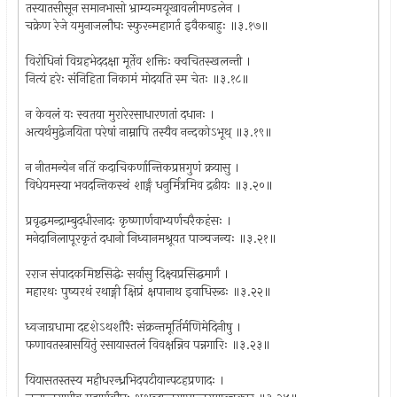
तस्यातसीसून समानभासो भ्राम्यन्मयूखावलीमण्डलेन ।
चक्रेण रेजे यमुनाजलौघः स्फुरन्महागर्त इवैकबाहुः ॥३.१७॥
विरोधिनां विग्रहभेददक्षा मूर्तेव शक्तिः क्वचितस्खलन्ती ।
नित्यं हरेः संनिहिता निकामं मोदयति स्म चेतः ॥३.१८॥
न केवलं यः स्वतया मुरारेरसाधारणतां दधानः ।
अत्यर्थमुद्वेजयिता परेषां नाम्नापि तस्यैव नन्दकोऽभूथ् ॥३.१९॥
न नीतमन्येन नतिं कदाचिकर्णान्तिकप्रप्तगुणं क्रयासु ।
विधेयमस्या भवदन्तिकस्थं शार्ङ्गं धनुर्मित्रमिव द्रढीयः ॥३.२०॥
प्रवृद्धमन्द्राम्बुदधीरनादः कृष्णार्णवाभ्यर्णचरैकहंसः ।
मनेदानिलापूरकृतं दधानो निध्वानमश्रूयत पाञ्चजन्यः ॥३.२१॥
रराज संपादकमिष्टसिद्धेः सर्वासु दिक्ष्वप्रसिद्घमार्गं ।
महारथः पुष्यरथं रथाङ्गी क्षिप्रं क्षपानाथ इवाधिरूढः ॥३.२२॥
ध्वजाग्रधामा ददृशेऽथशौरैः संक्रन्तमूर्तिर्मणिमेदिनीषु ।
फणावतस्त्रासयितुं रसायास्तलं विवक्षन्निव पन्नगारिः ॥३.२३॥
यियासतस्तस्य महीधरन्ध्रभिदपटीयान्पटहप्रणादः ।