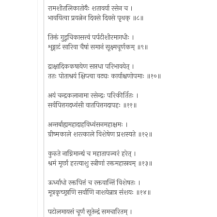
रामशीतलिकातोयैः शतावर्या रसेन च ।
भावयित्वा प्रयत्नेन दिवसे दिवसे पृथक् ॥८॥
तिक्तं गुडूचिकासत्त्वं पर्पटीशीरमागधीः ।
शृङ्गाटं सारिवा चैषां समानं सूक्ष्मचूर्णकम् ॥९॥
द्राक्षादिककषायेण सप्तधा परिभावयेत् ।
ततः पोताश्रयं क्षिप्त्वा वट्यः कार्याश्चणोपमाः ॥१०॥
अयं चन्द्रकलानामा रसेन्द्रः परिकीर्तितः ।
सर्वपित्तगदध्वंसी वातपित्तगदापहः ॥११॥
अन्तर्बाह्यमहादाहविध्वंसनमहाक्षमः ।
ग्रीष्मकाले शरत्काले विशेषेण प्रशस्यते ॥१२॥
कुरुते नाग्निमान्द्यं च महातापज्वरं हरेत् ।
श्रमं मूर्छां हरत्याशु स्त्रीणां रक्तमहास्रवम् ॥१३॥
ऊर्ध्वाधो रक्तपित्तं च रक्तवान्तिं विशेषतः ।
मूत्रकृच्छ्राणि सर्वाणि नाशयेन्नात्र संशयः ॥१४॥
पटोलमायसं चूर्णं सूतेन्द्रं समचारितम् ।