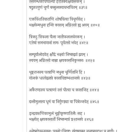
रसगन्धकपिप्पल्यो हरीतक्यक्षवासकम् ।
षडुत्तरगुणं चूर्णं बब्बुलक्वाथभावितम् ॥३९॥
एकविंशतिवाराणि शोषयित्वा विचूर्णयेत् ।
भक्षयेन्मधुना हन्ति कासम् अग्निरसो ह्य् अयम् ॥४०॥
त्रिकटु त्रिफला चैला जातीफललवंगकम् ।
एतेषां समभागानां समः पूर्वरसो भवेत् ॥४१॥
सम्पूर्यालोडयेत् क्षौद्रे भक्ष्यो निष्कद्वयं द्वयम् ।
स्वयम् अग्निरसो नाम्ना क्षयकासनिकृन्तनः ॥४२॥
भृङ्गराजस्य पत्त्राणि मधुना चूर्णितानि हि ।
गोलकं धारयेद्वक्त्रे कासविष्टम्भशान्तये ॥४३॥
अर्कैरण्डस्य पत्त्राणां रसं पीत्वा च कासजित् ॥४४॥
दन्तीमूलस्य धूमं वा निर्गुण्ड्या वा पिबेज्जयेत् ॥४५॥
इन्द्रवारुणिकामूलं भृङ्गीकृष्णातिलैः सह ।
भक्षयेत् क्षयकासार्तो निष्कमात्रं प्रशान्तये ॥४६॥
श्लेष्मोपरुद्धमनः पवनोऽतिदुष्टः संदूषयन्ननु जलान्नवहाश् च नाडीः ।