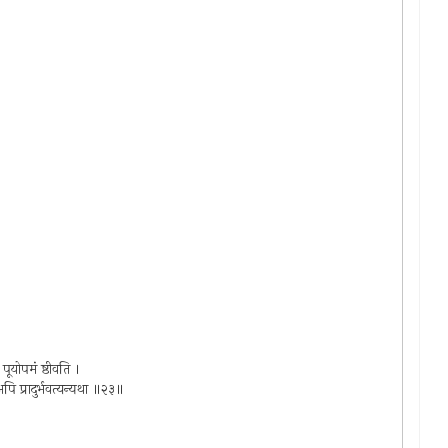
ूयोपमं ष्ठीवति ।
् अपि प्रादुर्भवत्यन्यथा ॥२३॥