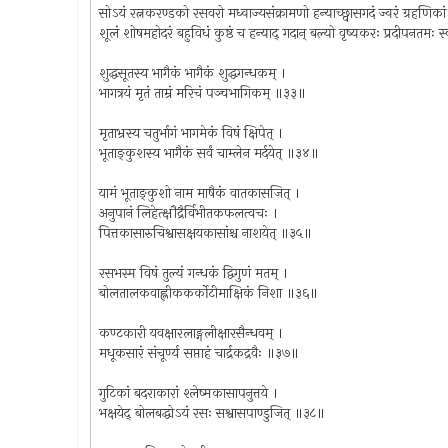
सोऽयं रत्नकरण्डको रसवरो मध्वाज्यसंक्रामणो हन्याच्छ्वासगदं ज्वरं ग्रहणिका
शूलं शोषमहोदरं बहुविधं कुष्ठं च हन्याद् गदान् बल्यो वृष्यकरः प्रदीपनतमः 
शुद्धसूतस्य भागैकं भागैकं शुद्धगन्धकम् ।
भागत्रयं मृतं ताम्रं मरिचं पञ्चभागिकम् ॥३३॥
मृताभ्रस्य चतुर्भागं भागमेकं विषं क्षिपेत् ।
भूताङ्कुशस्य भागैकं सर्वं चाम्लेन मर्दयेत् ॥३४॥
यामं भूताङ्कुशो नाम माषैकं वातकासजित् ।
अनुपानं लिहेत्क्षौद्रैर्विभीतकफलत्वचः ।
पित्तकासारुचिश्वासक्षयकासांश्च नाशयेत् ॥३५॥
रसभस्म विषं तुल्यं गन्धकं द्विगुणं मतम् ।
बोलतालकवाह्लीककर्कोटीमाक्षिकं निशा ॥३६॥
कण्टकारी यवक्षारलाङ्गलीक्षारसैन्धवम् ।
मधूकसारं संचूर्ण्य सप्ताहं चार्द्रकद्रवैः ॥३७॥
गुटिकां बदराकारां श्लेष्मकासापनुत्तये ।
भक्षयेद् बोलबद्धोऽयं रसः सश्वासपाण्डुजित् ॥३८॥