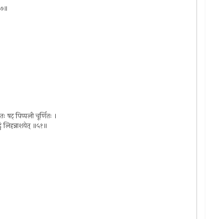
॥४७॥
तः षट् पिप्पली चूर्णितः ।
डुं लिहन्नाशयेत् ॥५१॥