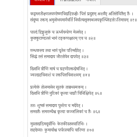
कट्वम्लतीक्ष्णलवणोष्णविदाहिरूक्षैः पित्तं प्रदुष्टम् अशनैर् अतिसेवितैस् तैः ।
संदूष्य रक्तम् अमुनोभयमार्गवर्ति निर्यात्यसृक्स्थलयकृत्प्लिहतोऽतिमात्रम् ॥१॥
पारदं हिङ्गुलुकं च ऊर्ध्वयन्त्रेण मेलयेत् ।
कुक्कुटाण्डरसं भागं टङ्कणक्षारम् एव च ॥२॥
गन्धकस्य तथा भागं घृतेन परिमर्दयेत् ।
सिद्धं रसं समादाय जीरतोयेन दापयेत् ॥३॥
दिनानि त्रीणि माषं च ग्रहणीरक्तदोषजित् ।
ज्वरदाहविनाशं च रक्तपित्तविनाशनम् ॥४॥
प्रत्येकं तोलमानेन सूतकं ताम्रभस्मकम् ।
दिनानि त्रीणि गुटिकां कृत्वा चाग्नौ विनिक्षिपेत् ॥५॥
ततः शुष्कं समादाय पुनरेव च मर्दयेत् ।
समस्तैः समगन्धैश्च कृत्वा कज्जलिकां च तैः ॥६॥
मुस्तादाडिमदूर्वाभिः केतकीस्तनवारिभिः ।
सहदेव्याः कुमार्याश्च पर्पटस्यापि वारिणा ॥७॥