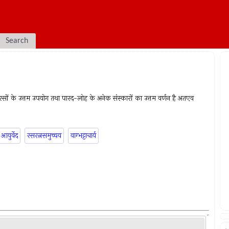
Search
ें रसों के उत्तम उपयोग तथा पारद-लोह के अनेक संस्कारों का उत्तम वर्णन है अतएव
आयुर्वेद
रसरत्नसमुच्चय
वाग्भट्टाचार्य