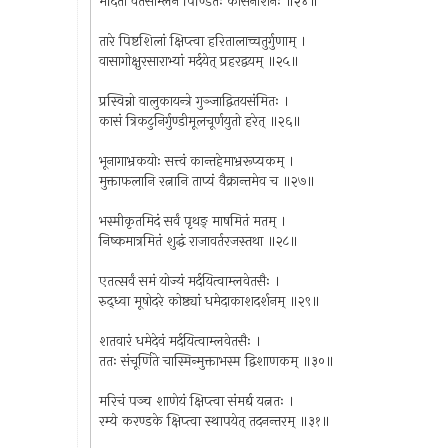
मर्दितो वेतसाम्लेन पिण्डितः कासनाशनः ॥२४॥
तारे पिष्टशिलां क्षिप्त्वा हरितालाच्चतुर्गुणाम् ।
वासागोक्षुरसाराभ्यां मर्दयेत् प्रहरद्वयम् ॥२५॥
प्रस्विन्नो वालुकायन्त्रे गुञ्जाद्वितयसंमितः ।
कासं त्रिकटुनिर्गुण्डीमूलचूर्णयुतो हरेत् ॥२६॥
भूनागाभ्रकयोः सत्त्वं कान्तहेमाभ्ररूप्यकम् ।
मुक्ताफलानि रत्नानि ताप्यं वैक्रान्तमेव च ॥२७॥
भस्मीकृतमिदं सर्वं पृथङ् माषमितं मतम् ।
निष्कमात्रमितं शुद्धं राजावर्तरजस्तथा ॥२८॥
एतत्सर्वं समं योज्यं मर्दयित्वाम्लवेतसैः ।
रुद्ध्वा मूषोदरे कोष्ठ्यां धमेदाकाशदर्शनम् ॥२९॥
शतवारं धमेदेवं मर्दयित्वाम्लवेतसैः ।
ततः संचूर्णिते चास्मिन्मुक्ताभस्म द्विशाणकम् ॥३०॥
मरिचं पञ्च शाणेयं क्षिप्त्वा संमर्द्य यत्नतः ।
रम्ये करण्डके क्षिप्त्वा स्थापयेत् तदनन्तरम् ॥३१॥