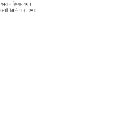
ं कासं च हिध्मामयम् ।
स्वस्थोचितो वेगवान् ॥३२॥