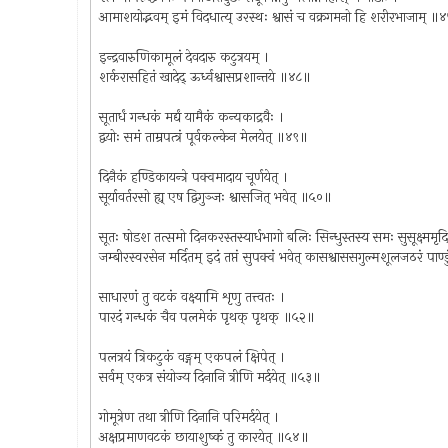
आमाशयोद्भवम् इमं विदधात्य् उरस्थः श्वासं च वक्रगमनो हि शरीरभाजाम् 
इन्द्रवारुणिकामूलं देवदारु कटुत्रयम् ।
शर्करासहितं खादेद् ऊर्ध्वश्वासप्रशान्तये ॥४८॥
सूतार्धं गन्धकं मर्द्यं यामैकं कन्यकाद्रवैः ।
द्वयोः समं ताम्रपत्त्रं पूर्वकल्केन मेलयेत् ॥४९॥
दिनैकं हण्डिकायन्त्रे पक्वमादाय चूर्णयेत् ।
सूर्यावर्तरसो ह्य् एष द्विगुञ्जः श्वासजित् भवेत् ॥५०॥
सूतः षोडश तत्समो दिनकरस्तस्यार्धभागो बलिः सिन्धुस्तस्य समः सुसूक्ष्ममृदि
जम्बीरस्वरसेन मर्दितम् इदं तप्तं सुपक्वं भवेत् कासश्वाससगुल्मशूलजठरं पाण्
साधारणं तु वटकं वक्ष्यामि शृणु तत्त्वतः ।
पारदं गन्धकं चैव पलमेकं पृथक् पृथक् ॥५२॥
पलत्रयं त्रिकटुकं वङ्गम् एकपलं क्षिपेत् ।
सर्वम् एकत्र संयोज्य दिनानि त्रीणि मर्दयेत् ॥५३॥
गोमूत्रेण तथा त्रीणि दिनानि परिमर्दयेत् ।
अक्षप्रमाणवटकं छायाशुष्कं तु कारयेत् ॥५४॥