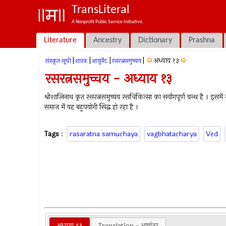
TransLiteral
A Nonprofit Public Service Initiative.
Literature
Ancestry
Dictionary
Prashna
|
|
|
|
अध्याय १३
संस्कृत सूची
शास्त्रः
आयुर्वेदः
रसरत्नसमुच्चय
रसरत्नसमुच्चय - अध्याय १३
श्रीशालिनाथ कृत रसरत्नसमुच्चय रसचिकित्सा का सर्वांगपूर्ण ग्रन्थ है । इसम
समाज में यह बहुपयोगी सिद्ध हो रहा है ।
Tags
:
rasaratna samuchaya
vagbhatacharya
Ved
अध्याय १३
Translation - भाषांतर