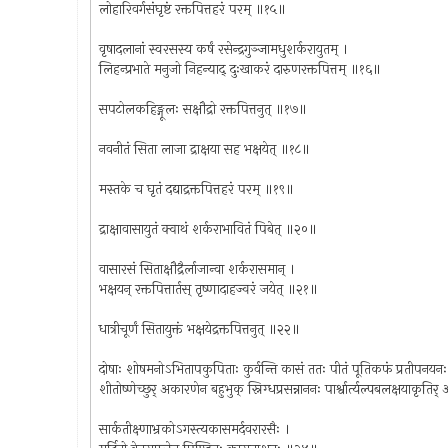
लोहारिवर्गसंघृष्टं रक्तपित्तहरं परम् ॥१५॥
वृषादलानां स्वरसस्य कर्षं रसेन्द्रगुञ्जामधुशर्करायुतम् ।
लिहन्प्रभाते मनुजो निहन्याद् दुःखाकरं दारुणरक्तपित्तम् ॥१६॥
सपटोलकहिङ्गूलः सक्षौद्रो रक्तपित्तनुत् ॥१७॥
नवनीतं सिता लाजा द्राक्षया सह भक्षयेत् ॥१८॥
मस्तके च घृतं दद्याद्रक्तपित्तहरं परम् ॥१९॥
द्राक्षावासायुतं क्वाथं शर्कराभावितं पिबेत् ॥२०॥
वासारसं सिताक्षौद्रैर्लाजान्वा शर्करासमान् ।
भक्षयन् रक्तपित्तार्तस् तृष्णादाहज्वरं जयेत् ॥२१॥
धात्रीचूर्णं सितायुक्तं भक्षयेद्रक्तपित्तनुत् ॥२२॥
दोषाः शोषमनोऽभितापकुपिताः कुर्वन्ति कासं ततः पीतं पूतिकफं प्रतीपनयनः प
शीतोष्णेच्छुर् अकारणेन बहुभुक् स्निग्धप्रसन्नाननः पार्श्वार्त्यल्पबलक्षयाकृतिर
सार्कतीक्ष्णाभ्रकोऽगस्त्यकासमर्दवरारसैः ।