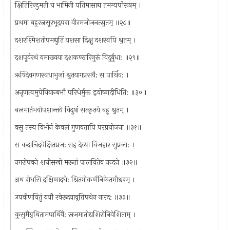
क्षितिरिन्दुमती च भामिनी पतिमासाद्य तमग्यपौरूषम् ।
प्रथमा बहुरत्नसूरभूदपरा वीरमजीजनत्सुतम् ॥२८॥
दशरश्मिशतोपमद्युतिं यशसा दिक्षु दशस्वपि श्रुतम् ।
दशपूर्वरथं यमाख्यया दशकण्ठारिगुरूं विदुर्बुधा: ॥२९॥
ऋषिदेवगणस्वधाभुजां श्रुतयागप्रसवै: स पार्थिव: ।
अनृणत्वमुपेयिवान्बभौ परिधेर्मुक्त इवोष्णदीधिति: ॥३०॥
बलमार्तभयोपशान्तये विदुषां सत्कृतये बहु श्रुतम् ।
वसु तस्य विभोर्न केवलं गुणवत्तापि परप्रयोजना ॥३१॥
स कदाचिदवेक्षितप्रज: सह देव्या विजहार सुप्रजा: ।
नगरोपवने शचीसखो मरूतां पालयितेव नन्दने ॥३२॥
अथ रोधसि दक्षिणादधे: श्रितगोकर्णनिकेतमीश्वरम् ।
उपवीणयितुं ययौ रवेरूदयावृत्तिपथेन नारद: ॥३३॥
कुसुमैग्र्रथितामपार्थिवै: स्रजमातोद्यशिरोनिवेशिताम् ।