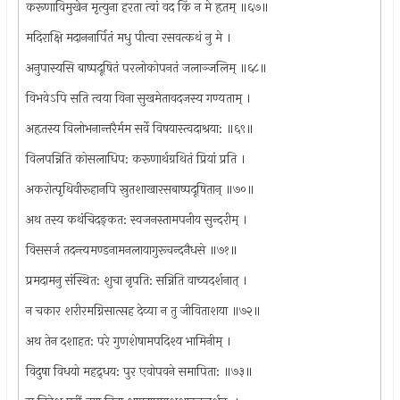
करूणाविमुखेन मृत्युना हरता त्वां वद किं न मे हृतम् ॥६७॥
मदिराक्षि मदाननार्पितं मधु पीत्वा रसवत्कथं नु मे ।
अनुपास्यसि बाष्पदूषितं परलोकोपनतं जलाञ्जलिम् ॥६८॥
विभवेऽपि सति त्वया विना सुखमेतावदजस्य गण्यताम् ।
अहृतस्य विलोभनान्तरैर्मम सर्वे विषयास्त्वदाश्रया: ॥६९॥
विलपन्निति कोसलाधिप: करूणार्थग्रथितं प्रियां प्रति ।
अकरोत्पृथिवीरूहानपि स्रुतशाखारसबाष्पदूषितान् ॥७०॥
अथ तस्य कथंचिदङ्कत: स्वजनस्तामपनीय सुन्दरीम् ।
विससर्ज तदन्त्यमण्डनामनलायागुरूचन्दनैधसे ॥७१॥
प्रमदामनु संस्थित: शुचा नृपति: सन्निति वाच्यदर्शनात् ।
न चकार शरीरमग्निसात्सह देव्या न तु जीविताशया ॥७२॥
अथ तेन दशाहत: परे गुणशेषामपदिश्य भामिनीम् ।
विदुषा विधयो महद्र्धय: पुर एवोपवने समापिता: ॥७३॥