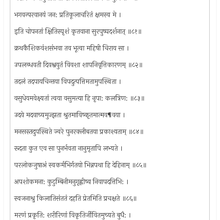
भगवन्परवानयं जन: प्रतिकूलाचरितं क्षमस्व मे ।
इति चोपनतां क्षितिस्पृशं कृतवाना सुरपुष्पदर्शनात् ॥८१॥
क्रथकैशिकवंशसंभवा तव भूत्वा महिषी चिराय सा ।
उपलब्धवती दिवश्वयुतं विवशा शापनिवृत्तिकारणम् ॥८२॥
तदलं तदपायचिन्तया विपदुत्पत्तिमतामुपस्थिता ।
वसुधेयमवेक्ष्यतां त्वया वसुमत्या हि नृपा: कलत्रिण: ॥८३॥
उदये मदवाच्यमुज्झता श्रुतमाविष्कृतमात्मव¶वया ।
मनसस्तदुपस्थिते ज्वरे पुनरक्लीबतया प्रकाश्यताम् ॥८४॥
रूदता कुत एव सा पुनर्भवता नानुमृतापि लभ्यते ।
परलोकजुषाअं स्वकर्मभिर्गतयो भिन्नपथा हि देहिनाम् ॥८५॥
अपशोकमना: कुटुम्बिनीमनुगृह्णीष्व निवापदत्तिभि: ।
स्वजनाश्रु किलातिसंततं दहति प्रेतमिति प्रचक्षते ॥८६॥
मरणं प्रकृति: शरीरिणां विकृतिर्जीवितमुच्यते बुधै: ।