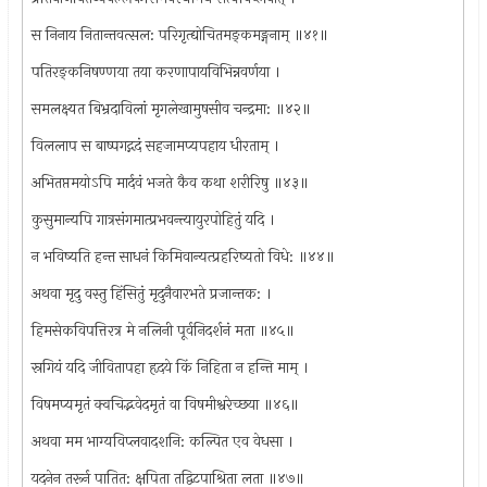
स निनाय नितान्तवत्सल: परिगृत्द्योचितमङ्कमङ्गनाम् ॥४१॥
पतिरङ्कनिषण्णया तया करणापायविभिन्नवर्णया ।
समलक्ष्यत बिभ्रदाविलां मृगलेखामुषसीव चन्द्रमा: ॥४२॥
विललाप स बाष्पगद्गदं सहजामप्यपहाय धीरताम् ।
अभितप्तमयोऽपि मार्दवं भजते कैव कथा शरीरिषु ॥४३॥
कुसुमान्यपि गात्रसंगमात्प्रभवन्त्यायुरपोहितुं यदि ।
न भविष्यति हन्त साधनं किमिवान्यत्प्रहरिष्यतो विधे: ॥४४॥
अथवा मृदु वस्तु हिंसितुं मृदुनैवारभते प्रजान्तक: ।
हिमसेकविपत्तिरत्र मे नलिनी पूर्वनिदर्शनं मता ॥४५॥
स्रगियं यदि जीवितापहा हृदये किं निहिता न हन्ति माम् ।
विषमप्यमृतं क्वचिद्भवेदमृतं वा विषमीश्वरेच्छया ॥४६॥
अथवा मम भाग्यविप्लवादशनि: कल्पित एव वेधसा ।
यदनेन तरूर्न पातित: क्षपिता तद्विटपाश्रिता लता ॥४७॥