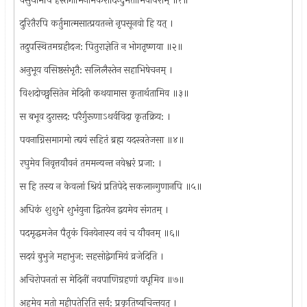
वसुधामपि हस्तगामिनीमकरोदिन्दुमतीमिवापराम् ॥१॥
दुरितैरपि कर्तुमात्मसात्प्रयतन्ते नृपसूनवो हि यत् ।
तदुपस्थितमग्रहीदज: पितुराज्ञेति न भोगतृष्णया ॥२॥
अनुभूय वसिष्ठसंभृतै: सलिलैस्तेन सहाभिषेचनम् ।
विशदोच्छ्वसितेन मेदिनी कथयामास कृतार्थतामिव ॥३॥
स बभूव दुरासद: परैर्गुरूणाऽथर्वविदा कृतक्रिय: ।
पवनाग्निसमागमो त्द्ययं सहितं ब्रह्म यदस्त्रतेजसा ॥४॥
रघुमेव निवृत्तयौवनं तममन्यन्त नवेश्वरं प्रजा: ।
स हि तस्य न केवलां श्रियं प्रतिपेदे सकलान्गुणानपि ॥५॥
अधिकं शुशुभे शुभंयुना द्वितयेन द्वयमेव संगतम् ।
पदमृद्धमजेन पैतृकं विनयेनास्य नवं च यौवनम् ॥६॥
सदयं बुभुजे महाभुज: सहसोद्वेगमियं व्रजेदिति ।
अचिरोपनतां स मेदिनीं नवपाणिग्रहणां वधूमिव ॥७॥
अहमेव मतो महीपतेरिति सर्व: प्रकृतिष्वचिन्तयत् ।