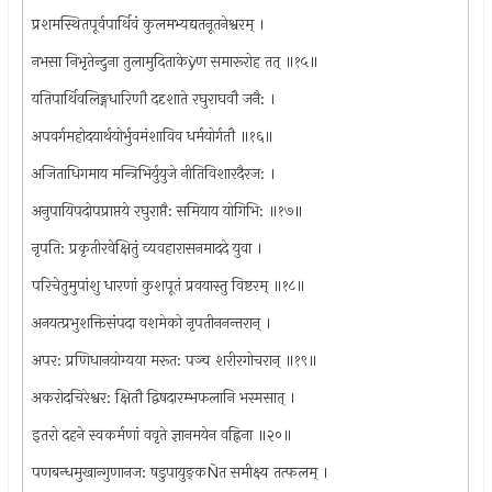
प्रशमस्थितपूर्वपार्थिवं कुलमभ्यद्यतनूतनेश्वरम् ।
नभसा निभृतेन्दुना तुलामुदिताकेýण समारूरोह तत् ॥१५॥
यतिपार्थिवलिङ्गधारिणौ ददृशाते रघुराघवौ जनै: ।
अपवर्गमहोदयार्थयोर्भुवमंशाविव धर्मयोर्गतौ ॥१६॥
अजिताधिगमाय मन्त्रिभिर्युयुजे नीतिविशारदैरज: ।
अनुपायिपदोपप्राप्तये रघुराप्तै: समियाय योगिभि: ॥१७॥
नृपति: प्रकृतीरवेक्षितुं व्यवहारासनमाददे युवा ।
परिचेतुमुपांशु धारणां कुशपूतं प्रवयास्तु विष्टरम् ॥१८॥
अनयत्प्रभुशक्तिसंपदा वशमेको नृपतीननन्तरान् ।
अपर: प्रणिधानयोग्यया मरूत: पञ्च शरीरगोचरान् ॥१९॥
अकरोदचिरेश्वर: क्षितौ द्विषदारम्भफलानि भस्मसात् ।
इतरो दहने स्वकर्मणां ववृते ज्ञानमयेन वह्निना ॥२०॥
पणबन्धमुखान्गुणानज: षडुपायुङ्कÑत समीक्ष्य तत्फलम् ।