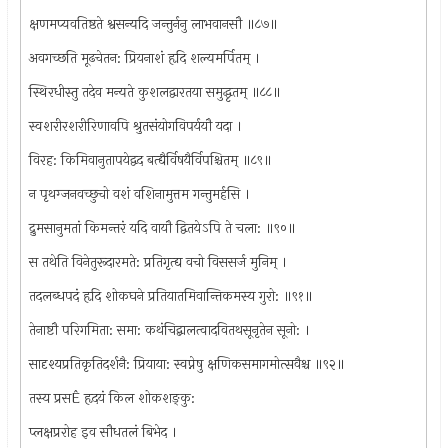
क्षणमप्यवतिष्ठते श्वसन्यदि जन्तुर्ननु लाभवानसौ ॥८७॥
अवगच्छति मूढचेतन: प्रियनाशं हृदि शल्यमर्पितम् ।
स्थिरधीस्तु तदेव मन्यते कुशलद्वारतया समुद्धृतम् ॥८८॥
स्वशरीरशरीरिणावपि श्रुतसंयोगविपर्ययौ यदा ।
विरह: किमिवानुतापयेद्वद बत्द्यैर्विषयैर्विपश्चितम् ॥८९॥
न पृथग्जनवच्छुचो वशं वशिनामुत्तम गन्तुमर्हसि ।
द्रुमसानुमतां किमन्तरं यदि वायौ द्वितयेऽपि ते चला: ॥९०॥
स तथेति विनेतुरूदारमते: प्रतिगृत्द्य वचो विससर्ज मुनिम् ।
तदलब्धपदं हृदि शोकघने प्रतियातमिवान्तिकमस्य गुरो: ॥९१॥
तेनाष्टौ परिगमिता: समा: कथंचिद्बालत्वादवितथसूनृतेन सूनो: ।
सादृश्यप्रतिकृतिदर्शनै: प्रियाया: स्वप्नेषु क्षणिकसमागमोत्सवैश्च ॥९२॥
तस्य प्रसÊ हृदयं किल शोकशङ्कु:
प्लक्षप्ररोह इव सौधतलं बिभेद ।