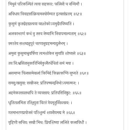
मिथुनं परिकल्पितं त्वया सहकार: फलिनी च नन्विमौ ।
अविधाय विवाहसत्क्रियामनयोर्गम्यत इत्यसांप्रतम् ॥६१॥
कुसुमं कृतदोहदस्त्वया यदशोकोऽयमुदीरयिष्यति ।
अलकाभरणं कथं नु तत्तव नेष्यामि निवापमाल्यताम् ॥६२॥
स्मरतेव सशब्दनूपुरं चरणानुग्रहमन्यदुर्लभम् ।
अमुना कुसुमाश्रुवर्षिणा त्वमशोकेन सुगात्रि शोच्यसे ॥६३॥
तव नि:श्वसितानुकारिभिर्बकुलैरर्धचितां समं मया ।
असमाप्य विलासमेखलां किमिदं किन्नरकण्ठि सुप्यते ॥६४॥
समदु:खसुख: सखीजन: प्रतिपच्चन्द्रनिभोऽयमात्मज: ।
अहमेकरसस्तथापि ते व्यवसाय: प्रतिपत्तिनिष्ठुर: ॥६५॥
धृतिरस्तमिता रतिश्र्युता विरतं गेयमृतुर्निरूत्सव: ।
गतमाभरणप्रयोजनं परिशून्यं शयनीयमद्य मे ॥६६॥
गृहिणी सचिव: सखी मिथ: प्रियशिष्या ललिते कलाविधौ ।