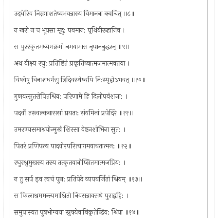
उदधेरिव निम्नगाशतेष्वभवन्नास्य विमानना क्वचित् ॥८॥
न खरो न च भूयसा मृदु: पवमान: पृथिवीरूहानिव ।
स पुरस्कृतमध्यमक्रमो नमयामास नृपाननुद्धरन् ॥९॥
अथ वीक्ष्य रघु: प्रतिष्ठितं प्रकृतिष्वात्मजमात्मवत्तया ।
विषयेषु विनाशधर्मसु त्रिदिवस्थेष्वपि नि:स्पृहोऽभवत् ॥१०॥
गुणवत्सुतरोपितश्रिय: परिणामे हि दिलीपवंशजा: ।
पदवीं तरूवल्कवाससां प्रयता: संयमिनां प्रपेदिरे ॥११॥
तमरण्यसमाश्रयोन्मुखं शिरसा वेष्टनशोभिना सुत: ।
पितरं प्रणिपत्य पादयोरपरित्यागमयाचतात्मन: ॥१२॥
रघुरश्रुमुखस्य तस्य तत्कृतवानीप्सितमात्मजप्रिय: ।
न तु सर्प इव त्वचं पुन: प्रतिपेदे व्यपवर्जितां श्रियम् ॥१३॥
स किलाश्रममन्त्यमाश्रितो निवसन्नावसथे पुराद्बहि: ।
समुपास्यत पुत्रभोग्यया स्नुषयेवाविकृतेन्द्रिय: श्रिया ॥१४॥