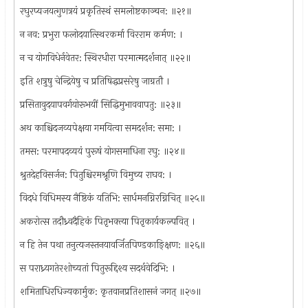
रघुरप्यजयत्गुणत्रयं प्रकृतिस्थं समलोष्टकाञ्चन: ॥२१॥
न नव: प्रभुरा फलोदयात्स्थिरकर्मा विरराम कर्मण: ।
न च योगविधेर्नवेतर: स्थिरधीरा परमात्मदर्शनात् ॥२२॥
इति शत्रुषु चेन्द्रियेषु च प्रतिषिद्धप्रसरेषु जाग्रतौ ।
प्रसितावुदयापवर्गयोरूभयीं सिद्धिमुभाववापतु: ॥२३॥
अथ काश्चिदजव्यपेक्षया गमयित्वा समदर्शन: समा: ।
तमस: परमापदव्ययं पुरूषं योगसमाधिना रघु: ॥२४॥
श्रुतदेहविसर्जन: पितुश्चिरमश्रूणि विमुच्य राघव: ।
विदधे विधिमस्य नैष्ठिकं यतिभि: सार्धमनग्निरग्निचित् ॥२५॥
अकरोत्स तदौध्र्वदैहिकं पितृभक्त्या पितृकार्यकल्पवित् ।
न हि तेन पथा तनुत्यजस्तनयावर्जितपिण्डकाङ्क्षिण: ॥२६॥
स पराध्र्यगतेरशोच्यतां पितुरूद्दिश्य सदर्थवेदिभि: ।
शमिताधिरधिज्यकार्मुक: कृतवानप्रतिशासनं जगत् ॥२७॥