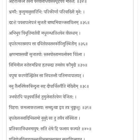
अहरत्किल तस्य वेगवानधिवासस्पृहयेव मारूत: ॥३४॥
भ्रमरै: कुसुमानुसारिभि: परिकीर्णा परिवादिनी मुने: ।
ददृशे पवनापलेपजं सृजती बाष्पमिवाञ्जनाविलम् ॥३५॥
अभिभूय विभूतिमार्तवीं मधुगन्धातिशयेन वीरूधाम् ।
नृपतेरमरस्रगाप सा दयितोरूस्तनकोटिसुस्थितीम् ॥३६॥
क्षणमात्रसखीं सुजातयो: स्तनयोस्तामवलोक्य विÍला ।
निमिमील नरोत्तमप्रिया हृतचन्द्रा तमसेव कौमुदी ॥३७॥
वपुषा करणोज्झितेन सा निपतन्ती पतिमप्यपातयत् ।
ननु तैलनिषेकबिन्दुना सह दीपार्चिरूपैति मेदिनीम् ॥३८॥
उभयोरपि पाश्र्ववर्तिनां तुमुलेनार्तरवेण वेजिता: ।
विहगा: कमलाकरालया: समदु:खा इव तत्र चुक्रुशु: ॥३९॥
नृपतेव्र्यजनादिभिस्तमो नुनुदे सा तु तथैव संस्थिता ।
प्रतिकारविधानमायुष: सति शेषे हि फलाय कल्पते ॥४०॥
प्रतियोजयितव्यवल्लकीसमवस्थामथ सत्वविप्लवात् ।