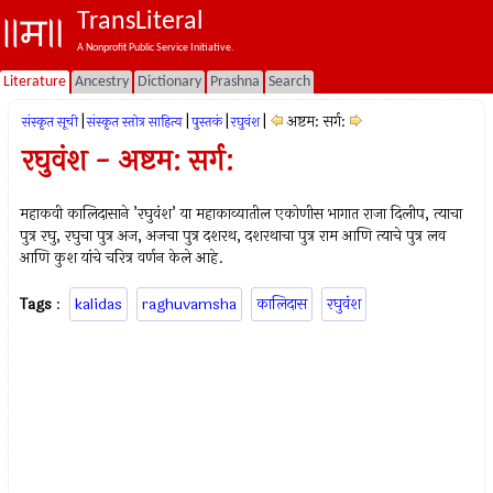
TransLiteral
A Nonprofit Public Service Initiative.
Literature
Ancestry
Dictionary
Prashna
Search
|
|
|
|
अष्टम: सर्ग:
संस्कृत सूची
संस्कृत स्तोत्र साहित्य
पुस्तकं
रघुवंश
रघुवंश - अष्टम: सर्ग:
महाकवी कालिदासाने ’रघुवंश’ या महाकाव्यातील एकोणीस भागात राजा दिलीप, त्याचा
पुत्र रघु, रघुचा पुत्र अज, अजचा पुत्र दशरथ, दशरथाचा पुत्र राम आणि त्याचे पुत्र लव
आणि कुश यांचे चरित्र वर्णन केले आहे.
Tags
:
kalidas
raghuvamsha
कालिदास
रघुवंश