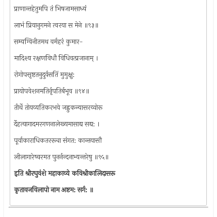
प्राणान्तहेतुमपि तं भिषजामसाध्यं
लाभं प्रियानुगमने त्वरया स मेने ॥९३॥
सम्यग्विनीतमथ वर्महरं कुमार-
मादिश्य रक्षणविधौ विधिवत्प्रजानाम् ।
रोगोपसृष्टतनुदुर्वसतिं मुमुक्षु:
प्रायोपवेशनमतिर्नृपतिर्बभूव ॥९४॥
तीर्थे तोयव्यतिकरभवे जह्नुकन्यासरय्वोरू
र्देहत्यागादमरगणनालेख्यमासाद्य सद्य: ।
पूर्वाकाराधिकतररूचा संगत: कान्तयासौ
लीलागारेष्वरमत पुनर्नन्दनाभ्यन्तरेषु ॥९५॥
इति श्रीरघुवंशे महाकाव्ये कविश्रीकालिदासरू
कृतावजविलापो नाम अष्टम: सर्ग: ॥