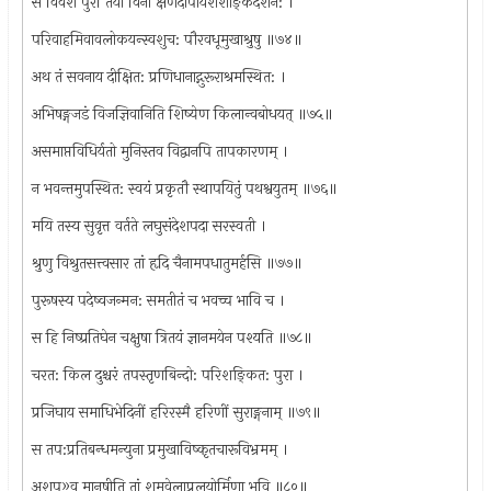
स विवेश पुरीं तया विना क्षणदापायशशाङ्कदर्शन: ।
परिवाहमिवावलोकयन्स्वशुच: पौरवधूमुखाश्रुषु ॥७४॥
अथ तं सवनाय दीक्षित: प्रणिधानाद्गुरूराश्रमस्थित: ।
अभिषङ्गजडं विजज्ञिवानिति शिष्येण किलान्वबोधयत् ॥७५॥
असमाप्तविधिर्यतो मुनिस्तव विद्वानपि तापकारणम् ।
न भवन्तमुपस्थित: स्वयं प्रकृतौ स्थापयितुं पथश्वयुतम् ॥७६॥
मयि तस्य सुवृत्त वर्तते लघुसंदेशपदा सरस्वती ।
श्रुणु विश्रुतसत्त्वसार तां हृदि चैनामपधातुमर्हसि ॥७७॥
पुरूषस्य पदेष्वजन्मन: समतीतं च भवच्च भावि च ।
स हि निष्प्रतिघेन चक्षुषा त्रितयं ज्ञानमयेन पश्यति ॥७८॥
चरत: किल दुश्चरं तपस्तृणबिन्दो: परिशङ्कित: पुरा ।
प्रजिघाय समाधिभेदिनीं हरिरस्मै हरिणीं सुराङ्गनाम् ॥७९॥
स तप:प्रतिबन्धमन्युना प्रमुखाविष्कृतचारूविभ्रमम् ।
अशप»व मानुषीति तां शमवेलाप्रलयोर्मिणा भुवि ॥८०॥