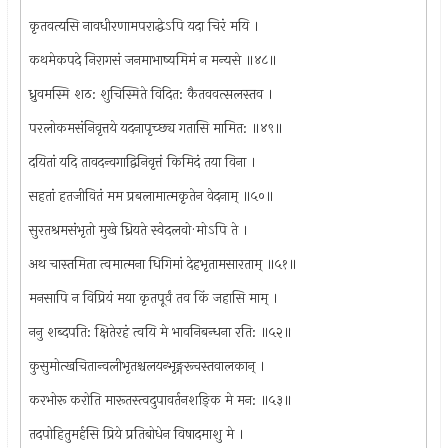
कृतवत्यसि नावधीरणामपराद्धेऽपि यदा चिरं मयि ।
कथमेकपदे निरागसं जनमाभाष्यमिमं न मन्यसे ॥४८॥
ध्रुवमस्मि शठ: शुचिस्मिते विदित: कैतववत्सलस्तव ।
परलोकमसंनिवृत्तये यदनापृच्छ्य गतासि मामित: ॥४९॥
दयितां यदि तावदन्वगाद्विनिवृत्तं किमिदं तया विना ।
सहतां हतजीवितं मम प्रबलामात्मकृतेन वेदनाम् ॥५०॥
सुरतश्रमसंभृतो मुखे ध्रियते स्वेदलवो·मोऽपि ते ।
अथ चास्तमिता त्वमात्मना धिगिमां देहभृतामसारताम् ॥५१॥
मनसापि न विप्रियं मया कृतपूर्वं तव किं जहासि माम् ।
ननु शब्दपति: क्षितेरहं त्वयि मे भावनिबन्धना रति: ॥५२॥
कुसुमोत्खचितान्वलीभृतश्चलयन्भृङ्गरूचस्तवालकान् ।
करभोरू करोति मारूतस्त्वदुपावर्तनशङ्कि मे मन: ॥५३॥
तदपोहितुमर्हसि प्रिये प्रतिबोधेन विषादमाशु मे ।