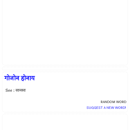
गोजोन होनाय
See : सान्तना
RANDOM WORD
SUGGEST A NEW WORD!