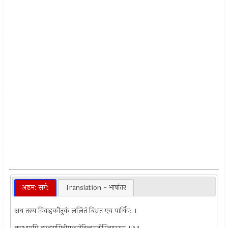
अष्टम: सर्ग:
Translation - भाषांतर
अथ तस्य विवाहकौतुकं ललितं बिभ्रत एव पार्थिव: ।