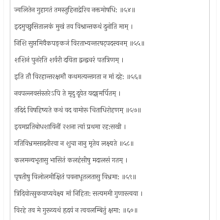
ज्वलितेन गुहागतं तमस्तुहिनाद्रेरिव नक्तमोषधि: ॥५४॥
इदमुच्छ्वसितालकं मुखं तव विश्रान्तकथं दुनोति माम् ।
निशि सुप्तमिवैकपङ्कजं विरताभ्यन्तरषट्पदस्वनम् ॥५५॥
शशिनं पुनरेति शर्वरी दयिता द्वन्द्वचरं पतत्रिणम् ।
इति तौ विरहान्तरक्षमौ कथमत्यन्तगता न मां दहे: ॥५६॥
नवपल्लवसंस्तरेऽपि ते मृदु दूयेत यदङ्गमर्पितम् ।
तदिदं विषहिष्यते कथं वद वामोरू चिताधिरोहणम् ॥५७॥
इयमप्रतिबोधशायिनीं रशना त्वां प्रथमा रह:सखी ।
गतिविभ्रमसादनीरवा न शुचा नानु मृतेव लक्ष्यते ॥५८॥
कलमन्यभृतासु भासितं कलहंसीषु मदालसं गतम् ।
पृषतीषु विलोलमीक्षितं पवनाधूतलतासु विभ्रमा: ॥५९॥
त्रिदिवोत्सुकयाप्यवेक्ष्य मां निहिता: सत्यममी गुणास्त्वया ।
विरहे तव मे गुरूव्यथं हृदयं न त्ववलम्बितुं क्षमा: ॥६०॥