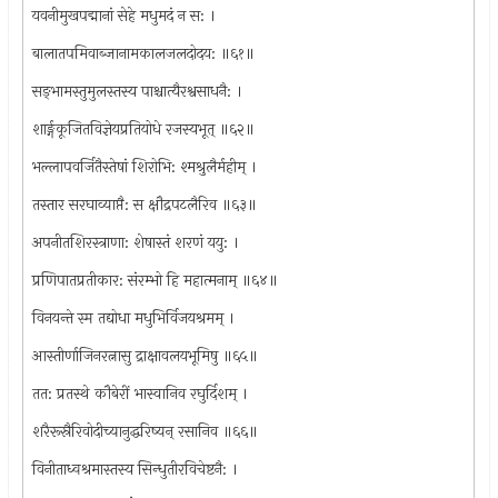
यवनीमुखपद्मानां सेहे मधुमदं न स: ।
बालातपमिवाब्जानामकालजलदोदय: ॥६१॥
सङ्भामस्तुमुलस्तस्य पाश्चात्यैरश्वसाधनै: ।
शार्ङ्गकूजितविज्ञेयप्रतियोधे रजस्यभूत् ॥६२॥
भल्लापवर्जितैस्तेषां शिरोभि: श्मश्रुलैर्महीम् ।
तस्तार सरघाव्याप्तै: स क्षौद्रपटलैरिव ॥६३॥
अपनीतशिरस्त्राणा: शेषास्तं शरणं ययु: ।
प्रणिपातप्रतीकार: संरम्भो हि महात्मनाम् ॥६४॥
विनयन्ते स्म तद्योधा मधुभिर्विजयश्रमम् ।
आस्तीर्णाजिनरत्नासु द्राक्षावलयभूमिषु ॥६५॥
तत: प्रतस्थे कौबेरीं भास्वानिव रघुर्दिशम् ।
शरैरूस्रैरिवोदीच्यानुद्धरिष्यन् रसानिव ॥६६॥
विनीताध्वश्रमास्तस्य सिन्धुतीरविचेष्टनै: ।