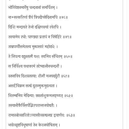
भोगिवेष्टनमार्गेषु चन्दनानां समर्पितम् ।
ना+सत्करिणां ग्रैवं त्रिपदीच्छेदिनामपि ॥४८॥
दिशि मन्दायते तेजो दक्षिणस्यां रवेरपि ।
तस्यामेव रघो: पाण्ड्या प्रतापं न विषेहिरे ॥४९॥
ताम्रपर्णीसमेतस्य मुक्तासारं महोदधे: ।
ते निपत्य ददुस्तस्मै यश: स्वमिव संचितम् ॥५०॥
स निर्विश्य यथाकामं तटेष्वालीनचन्दनौ ।
स्तनाविव दिशस्तस्या: शैलौ मलयदर्दुरौ ॥५१॥
असÊविक्रम सत्द्यं दूरान्मुक्तमुदन्वता ।
नितम्बमिव मेदिन्या: स्रस्तांशुकमलङ्घ्यत् ॥५२॥
तस्यानीकैर्विसर्पद्भिरपरान्तजयोद्यतै: ।
रामास्त्रोत्सारितोऽप्यासीत्सत्द्यलग्न इवार्णव: ॥५३॥
भयोत्सृष्टविभूषाणां तेन केरलयोषिताम् ।