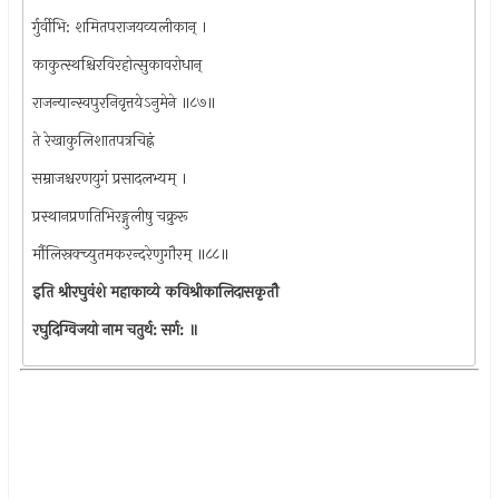
र्गुर्वीभि: शमितपराजयव्यलीकान् ।
काकुत्स्थश्चिरविरहोत्सुकावरोधान्
राजन्यान्स्वपुरनिवृत्तयेऽनुमेने ॥८७॥
ते रेखाकुलिशातपत्रचिह्नं
सम्राजश्चरणयुगं प्रसादलभ्यम् ।
प्रस्थानप्रणतिभिरङ्गुलीषु चक्रुरू
र्मौलिस्रक्च्युतमकरन्दरेणुगौरम् ॥८८॥
इति श्रीरघुवंशे महाकाव्ये कविश्रीकालिदासकृतौ
रघुदिग्विजयो नाम चतुर्थ: सर्ग: ॥