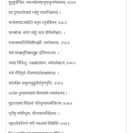
दुधुवुर्वाजिन: स्कन्धाँल्लग्नकुङ्कुमकेसरान् ॥६७॥
तत्र हूणावरोधानां भर्तृषु व्यक्तविक्रमम् ।
कपोलपाटलादेशि बभूव रघुचेष्टितम् ॥६८॥
काम्बोजा: समरे सोढुं तस्य वीर्यमनीश्वरा: ।
गजालानपरिक्लिष्टैरक्षोटै: सार्धमानता: ॥६९॥
तेषां सदश्वभूयिष्ठास्तुङ्गा द्रविणराशय: ।
उपदा विविशु: शश्वन्नोत्सेका: कोसलेश्वरम् ॥७०॥
ततो गौरीगुरूं शैलमारूरोहाश्वसाधन: ।
वर्धयन्निव तत्कूटानुद्धूतैर्धातुरेणुभि: ॥७१॥
शशंस तुल्यसत्त्वानां सैन्यघोषेऽप्यसंभ्रमम् ।
गुहाशयानां सिंहानां परिवृत्यावलोकितम् ॥७२॥
भूर्जेषु मर्मरीभूता: कीचकध्वनिहेतव: ।
गङ्गाशीकरिणो मार्गे मरूतस्तं सिषेविरे ॥७३॥