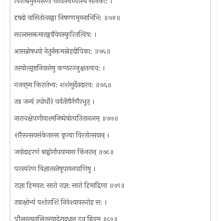
विशश्रमुर्नमेरूणां छायास्वध्यास्य सैनिका: ।
दृषदो वासितोत्सङ्गा निषण्णमृगनाभिभि: ॥७४॥
सरलासक्तमातङ्गग्रैवेयस्फुरितत्विष: ।
आसन्नोषधयो नेतुर्नक्तमस्नेहदीपिका: ॥७५॥
तस्योत्सृष्टनिवासेषु कण्ठरज्जुक्षतत्वच: ।
गजवष्र्म किरातेभ्य: शशंसुर्देवदारव: ॥७६॥
तत्र जन्यं रघोर्घोरं पर्वतीयैर्गणैरभूत् ।
नाराचक्षेपणीयाश्मनिष्पेषोत्पतितानलम् ॥७७॥
शरैरूत्सवसंकेतान्स कृत्वा विरतोत्सवान् ।
जयोदाहरणं बाह्वोर्गापयामास किंनरान् ॥७८॥
परस्परेण विज्ञातस्तेषूपायनपाणिषु ।
राज्ञा हिमवत: सारो राज्ञ: सारो हिमाद्रिणा ॥७९॥
तत्राक्षोभ्यं यशोराशिं निवेश्यावरूरोह स: ।
पौलस्त्यतुलितस्याद्रेरादधान इव ह्रियम् ॥८०॥