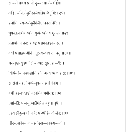
स ययौ प्रथमं प्राचीं तुल्य: प्राचीनबर्हिषा ।
अहिताननिलोद्धूतैस्तर्जयन्निव केतुभि:॥२८॥
रजोभि: स्यन्दनोद्धूतैर्गजैश्च घनसंनिभै: ।
भुवस्तलमिव व्योम कुर्वन्व्योमेव भूतलम्॥२९॥
प्रतापोऽग्रे तत: शब्द: परागस्तदनन्तरम् ।
ययौ पश्चाद्रथादीति चतु:स्कन्धेव सा चमू:॥३०॥
मरूपृष्ठान्युदम्भांसि नाव्या: सुप्रतरा नदी: ।
विपिनानि प्रकाशानि शक्तिमत्त्वाच्चकार स:॥३१॥
स सेनां महतीं कर्षन्पूर्वसागरगामिनीम् ।
बभौ हरजटाभ्रष्टां गङ्गामिव भगीरथ:॥३२॥
त्याजितै: फलमुत्खातैर्भग्नैश्च बहुधा नृपै: ।
तस्यासीदुल्बणो मार्ग: पादपैरिव दन्तिन:॥३३॥
पौरस्त्यानेवमाक्रामंस्तांस्ताञ्जनपदाञ्जयी ।