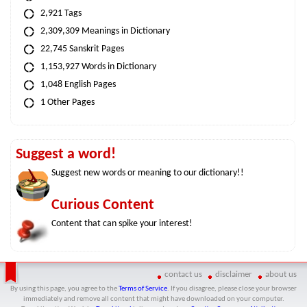
2,921 Tags
2,309,309 Meanings in Dictionary
22,745 Sanskrit Pages
1,153,927 Words in Dictionary
1,048 English Pages
1 Other Pages
Suggest a word!
Suggest new words or meaning to our dictionary!!
Curious Content
Content that can spike your interest!
contact us
disclaimer
about us
By using this page, you agree to the
Terms of Service
. If you disagree, please close your browser
immediately and remove all content that might have downloaded on your computer.