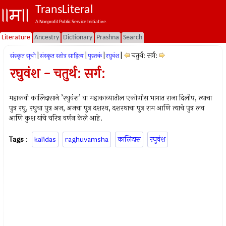
TransLiteral
A Nonprofit Public Service Initiative.
Literature
Ancestry
Dictionary
Prashna
Search
|
|
|
|
चतुर्थ: सर्ग:
संस्कृत सूची
संस्कृत स्तोत्र साहित्य
पुस्तकं
रघुवंश
रघुवंश - चतुर्थ: सर्ग:
महाकवी कालिदासाने ’रघुवंश’ या महाकाव्यातील एकोणीस भागात राजा दिलीप, त्याचा
पुत्र रघु, रघुचा पुत्र अज, अजचा पुत्र दशरथ, दशरथाचा पुत्र राम आणि त्याचे पुत्र लव
आणि कुश यांचे चरित्र वर्णन केले आहे.
Tags
:
kalidas
raghuvamsha
कालिदास
रघुवंश