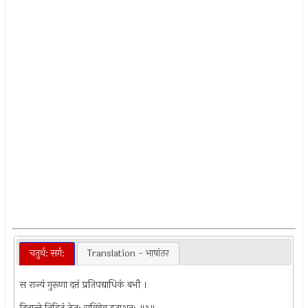
चतुर्थ: सर्ग:
Translation - भाषांतर
स राज्यं गुरूणा दत्तं प्रतिपद्याधिकं बभौ ।