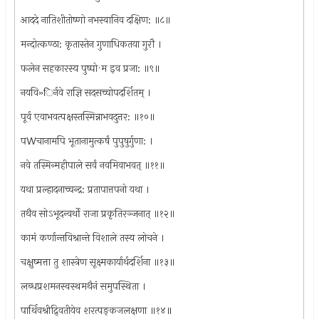
आददे नातिशीतोष्णो नभस्वानिव दक्षिण: ॥८॥
मन्दोत्कण्ठा: कृतास्तेन गुणाधिकतया गुरौ ।
फलेन सहकारस्य पुष्पो·म इव प्रजा: ॥९॥
नयवि»िर्नवे राज्ञि सदसच्चोपदर्शितम् ।
पूर्व एवाभवत्पक्षस्तस्मिन्नाभवदुत्तर: ॥१०॥
पWचानामपि भूतानामुत्कर्षं पुपुषुर्गुणा: ।
नवे तस्मिन्महीपाले सर्वं नवमिवाभवत् ॥११॥
यथा प्रल्हादनाच्चन्द्र: प्रतापात्तपनो यथा ।
तथैव सोऽभूदन्वर्थो राजा प्रकृतिरञ्जनात् ॥१२॥
कामं कर्णान्तविश्रान्ते विशाले तस्य लोचने ।
चक्षुष्मत्ता तु शास्त्रेण सूक्ष्मकार्यार्थदर्शिना ॥१३॥
लब्धप्रशमनस्वस्थमथैनं समुपस्थिता ।
पार्थिवश्रीद्र्वितीयेव शरत्पङ्कजलक्षणा ॥१४॥