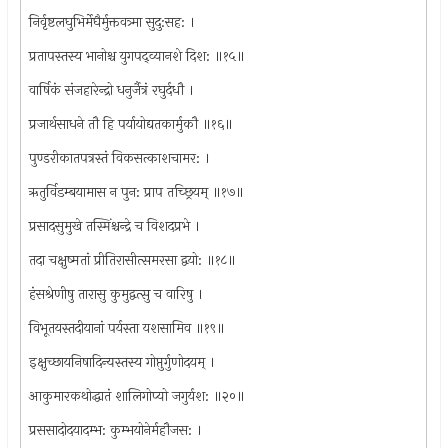
निर्वृष्टलघुभिर्मेघैर्मुक्तवत्र्मा सुदु:सह: ।
प्रतापस्तस्य भानोश्च युगपद्व्यानशे दिश: ॥१५॥
वार्षिकं संजहारेन्द्रो धनुर्जैत्रं रघुर्दधौ ।
प्रजार्थसाधने तौ हि पर्यायोद्यतकार्मुकौ ॥१६॥
पुण्डरीकातपत्रस्तं विकसत्काशचामर: ।
ऋतुर्विडम्बयामास न पुन: प्राप तच्छ्रियम् ॥१७॥
प्रसादसुमुखे तस्मिंश्चन्द्रे च विशदप्रभे ।
तदा चक्षुष्मतां प्रीतिरासीत्समरसा द्वयो: ॥१८॥
हंसश्रेणीषु तारासु कुमुद्वत्सु च वारिषु ।
विभूतयस्तदीयानां पर्यस्ता यशसामिव ॥१९॥
इक्षुच्छायनिषादिन्यस्तस्य गोप्तुर्गुणोदयम् ।
आकुमारकथोद्धातं शालिगोप्यो जगुर्यश: ॥२०॥
प्रससादोदयादम्भ: कुम्भयोनेर्महौजस: ।