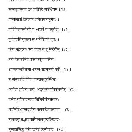
सन्मङ्गलस्नात इव प्रतिपेदे जयश्रियम् ॥४१॥
ताम्बूलीनां दलैस्तत्र रचितापानभूमय: ।
नारिकेलासवं योधा: शात्रवं च पपुर्यश: ॥४२॥
गृहीतप्रतिमुक्तस्य स धर्मविजयी नृप: ।
श्रियं महेन्द्रनाथस्य जहार न तु मेदिनीम् ॥४३॥
ततो वेलातटेनैव फलवत्पूगमालिना ।
अगस्त्याचरितामाशामनाशास्यजयो ययौ ॥४४॥
स सैन्यपरिभोगेण गजदानसुगन्धिना ।
कावेरीं सरितां पत्यु: शङ्कनीयामिवाकरोत् ॥४५॥
बलैरध्युषितास्तस्य विजिगीषोर्गतध्वन: ।
मारीचोद्भ्रान्तहारीता मलयाद्रेरूपत्यका: ॥४६॥
ससञ्जुरश्वक्षुण्णानमेलानामुत्पतिष्णव: ।
तुल्यगन्धिषु मत्तेभकटेषु फलरेणव: ॥४७॥