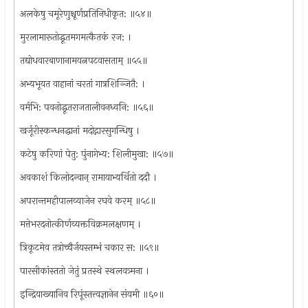
अलकेषु चमूरेणुश्चूर्णप्रतिनिधीकृत: ॥५४॥
मुरलामारूतोद्धूतमगमत्कैतकं रज: ।
तद्योधवारबाणानामयत्नपटवासताम् ॥५५॥
अभ्यभूयत वाहानां चरतां गात्रशिञ्जितै: ।
वर्मभि: पवनोद्धूतराजतालीवनध्वनि: ॥५६॥
खर्जूरीस्कन्धनद्धानां मदोद्गारसुगन्धिषु ।
कटेषु करिणां पेतु: पुंनागेभ्य: शिलीमुखा: ॥५७॥
अवकाशं किलोदन्वान् रामायाभ्यर्थितो ददौ ।
अपरान्तमहीपालव्याजेन रघवे करम् ॥५८॥
मत्तेभरदनोत्कीर्णव्यक्तविक्रमलक्षणम् ।
त्रिकूटमेव तत्रोच्चैर्जयस्तम्भं चकार स: ॥५९॥
पारसीकांस्ततो जेतुं प्रतस्थे स्थलवत्र्मना ।
इन्द्रियाख्यानिव रिपूंस्तत्त्वज्ञानेन संयमी ॥६०॥