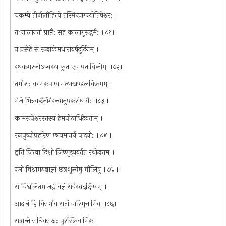
चकम्पे तीर्णलौहित्ये तस्मिन्प्राग्ज्योतिषेश्वर: ।
त·जालानतां प्राप्तै: सह कालागुरूद्रुमै: ॥८१॥
न प्रसेहे स रूद्धार्कमधारावर्षदुर्दिनम् ।
रथवत्र्मरजोऽप्यस्य कुत एव पताकिनीम् ॥८२॥
तमीश: कामरूपाणामत्याखण्डलविक्रमम् ।
भेजे भिन्नकटैर्नागैरन्यानुपरूरोध यै: ॥८३॥
कामरूपेश्वरस्तस्य हेमपीठाधिदेवताम् ।
रत्नपुष्पोपहारेण छायमानर्च पादयो: ॥८४॥
इति जित्वा दिशो जिष्णुन्र्यवर्तत रथोद्धतम् ।
रजो विश्रामयन्राज्ञां छत्रशून्येषु मौलिषु ॥८५॥
स विश्वजितमाजह्रे यज्ञं सर्वस्वदक्षिणम् ।
आदानं हि विसर्गाय सतां वारिमुचामिव ॥८६॥
सत्रान्ते सचिवसख: पुरस्क्रियाभिरू