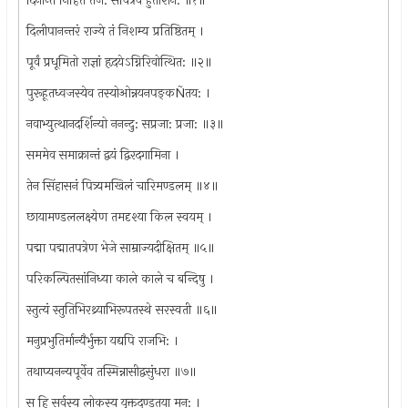
दिनान्ते निहितं तेज: सवित्रेव हुताशन: ॥१॥
दिलीपानन्तरं राज्ये तं निशम्य प्रतिष्ठितम् ।
पूर्वं प्रधूमितो राज्ञां हृदयेऽग्निरिवोत्थित: ॥२॥
पुरूहूतध्वजस्येव तस्योओन्नयनपङ्कÑतय: ।
नवाभ्युत्थानदर्शिन्यो ननन्दु: सप्रजा: प्रजा: ॥३॥
सममेव समाक्रान्तं द्वयं द्विरदगामिना ।
तेन सिंहासनं पित्र्यमखिलं चारिमण्डलम् ॥४॥
छायामण्डललक्ष्येण तमदृश्या किल स्वयम् ।
पद्मा पद्मातपत्रेण भेजे साम्राज्यदीक्षितम् ॥५॥
परिकल्पितसांनिध्या काले काले च बन्दिषु ।
स्तुत्यं स्तुतिभिरथ्र्याभिरूपतस्थे सरस्वती ॥६॥
मनुप्रभुतिर्मान्यैर्भुक्ता यद्यपि राजभि: ।
तथाप्यनन्यपूर्वेव तस्मिन्नासीद्वसुंधरा ॥७॥
स हि सर्वस्य लोकस्य युक्तदण्डतया मन: ।