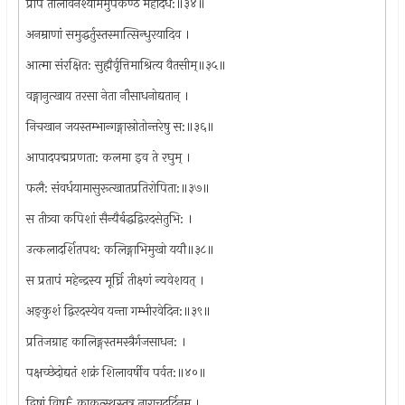
प्राप तालीवनश्याममुपकण्ठं महोदधे:॥३४॥
अनम्राणां समुद्धर्तुस्तस्मात्सिन्धुरयादिव ।
आत्मा संरक्षित: सुह्मैर्वृत्तिमाश्रित्य वैतसीम्॥३५॥
वङ्गानुत्खाय तरसा नेता नौसाधनोद्यतान् ।
निचखान जयस्तम्भान्गङ्गास्रोतोन्तरेषु स:॥३६॥
आपादपद्मप्रणता: कलमा इव ते रघुम् ।
फलै: संवर्धयामासुरूत्खातप्रतिरोपिता:॥३७॥
स तीत्र्वा कपिशां सैन्यैर्बद्धद्विरदसेतुभि: ।
उत्कलादर्शितपथ: कलिङ्गाभिमुखो ययौ॥३८॥
स प्रतापं महेन्द्रस्य मूर्घ्नि तीक्ष्णं न्यवेशयत् ।
अङ्कुशं द्विरदस्येव यन्ता गम्भीरवेदिन:॥३९॥
प्रतिजग्राह कालिङ्गस्तमस्त्रैर्गजसाधन: ।
पक्षच्छेदोद्यतं शक्रं शिलावर्षीव पर्वत:॥४०॥
द्विषां विषÊ काकुत्स्थस्तत्र नाराचदुर्दिनम् ।