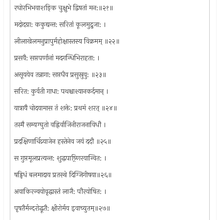
रघोरभिभवाशङ्कि चुक्षुभे द्विषतां मन:॥२१॥
मदोदग्रा: ककुद्यन्त: सरितां कूलमुद्रुजा: ।
लीलाखेलमनुप्रापुर्महोक्षास्तस्य विक्रमम् ॥२२॥
प्रसवै: सप्तपर्णानां मदगन्धिभिराहता: ।
असूययेव तन्नागा: सप्तधैव प्रसुस्रुवु: ॥२३॥
सरित: कुर्वती गाधा: पथश्चाश्यानकर्दमान् ।
यात्रायै चोदयामास तं शक्ते: प्रथमं शरत् ॥२४॥
तस्मै सम्यग्घुतो वह्निर्वाजिनीराजनाविधौ ।
प्रदक्षिणार्चिव्र्याजेन हस्तेनेव जयं ददौ ॥२५॥
स गुप्तमूलप्रत्यन्त: शुद्धपाष्र्णिरयान्वित: ।
षड्विधं बलमादाय प्रतस्थे दिग्जिगीषया॥२६॥
अवाकिरन्वयोवृद्धास्तं लाजै: पौरयोषित: ।
पृषतैर्मन्दरोद्धूतै: क्षीरोर्मय इवाच्युतम्॥२७॥