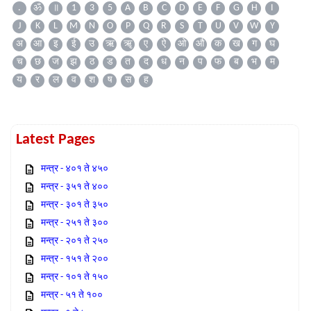
.
ॐ
॥
1
3
5
A
B
C
D
E
F
G
H
I
J
K
L
M
N
O
P
Q
R
S
T
U
V
W
Y
अ
आ
इ
ई
उ
ऋ
ॠ
ए
ऐ
ओ
औ
क
ख
ग
घ
च
छ
ज
झ
ठ
ड
त
द
ध
न
प
फ
ब
भ
म
य
र
ल
व
श
ष
स
ह
Latest Pages
मन्त्र - ४०१ ते ४५०
मन्त्र - ३५१ ते ४००
मन्त्र - ३०१ ते ३५०
मन्त्र - २५१ ते ३००
मन्त्र - २०१ ते २५०
मन्त्र - १५१ ते २००
मन्त्र - १०१ ते १५०
मन्त्र - ५१ ते १००