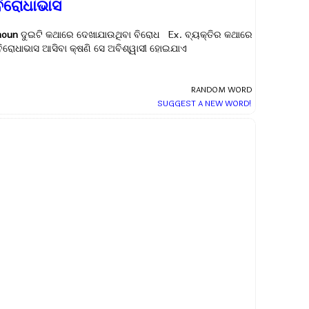
ବିରୋଧାଭାସ
noun
ଦୁଇଟି କଥାରେ ଦେଖାଯାଉଥିବା ବିରୋଧ Ex.
ବ୍ୟକ୍ତିର କଥାରେ
ବିରୋଧାଭାସ ଆସିବା କ୍ଷଣି ସେ ଅବିଶ୍ୱାସୀ ହୋଇଯାଏ
RANDOM WORD
SUGGEST A NEW WORD!