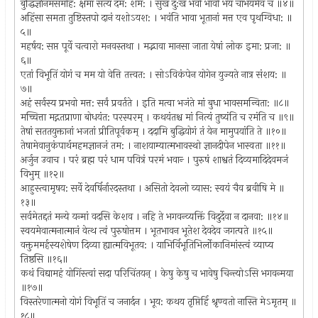
बुद्धिर्ज्ञानमसंमोह: क्षमा सत्यं दम: शम: । सुखं दु:खं भवो भावो भयं चाभयमेव च ॥४॥
अहिंसा समता तुष्टिस्तपो दानं यशोऽयश: । भवंति भावा भूतानां मत्त एव पृथग्विधा: ॥
५॥
महर्षय: सप्त पूर्वे चत्वारो मनवस्तथा । मद्भावा मानसा जाता येषां लोक इमा: प्रजा: ॥
६॥
एतां विभूतिं योगं च मम यो वेत्ति तत्त्वत: । सोऽविकंपेन योगेन युज्यते नात्र संशय: ॥
७॥
अहं सर्वस्य प्रभवो मत्त: सर्वं प्रवर्तते । इति मत्वा भजंते मां बुधा भावसमन्विता: ॥८॥
मच्चित्ता मद्गतप्राणा बोधयंत: परस्परम् । कथयंतश्च मां नित्यं तुष्यंति च रमंति च ॥९॥
तेषां सततयुक्तानां भजतां प्रीतिपूर्वकम् । ददामि बुद्धियोगं तं येन मामुपयांति ते ॥१०॥
तेषामेवानुकंपार्थमहमज्ञानजं तम: । नाशयाम्यात्मभावस्थो ज्ञानदीपेन भास्वता ॥११॥
अर्जुन उवाच । परं ब्रह्म परं धाम पवित्रं परमं भवान्‍ । पुरुषं शाश्वतं दिव्यमादिदेवमजं
विभुम् ॥१२॥
आहुस्त्वामृषय: सर्वे देवर्षिर्नारदस्तथा । असितो देवलो व्यास: स्वयं चैव ब्रवीषि मे ॥
१३॥
सर्वमेतद्दतं मन्ये यन्मां वदसि केशव । नहि ते भगवन्व्यक्तिं विदुर्देवा न दानवा: ॥१४॥
स्वयमेवात्मनात्मानं वेत्थ त्वं पुरुषोत्तम । भूतभावन भूतेश देवदेव जगत्पते ॥१५॥
वक्तुममर्हस्यशेषेण दिव्या ह्यात्मविभूतय: । याभिर्विभूतिभिर्लोकानिमांस्त्वं व्याप्य
तिष्ठसि ॥१६॥
कथं विद्यामहं योगिंस्त्वां सदा परिचिंतयन् । केषु केषु च भावेषु चिन्त्योऽसि भगवन्मया
॥१७॥
विस्तरेणात्मनो योगं विभूतिं च जनार्दन । भूय: कथय तृप्तिर्हि श्रृण्वतो नास्ति मेऽमृतम् ॥
१८॥