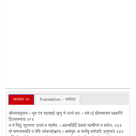
अध्यायः १०
Translation - भाषांतर
श्रीभगवानुवाच । भूय एव महाबाहो श्रृणु मे परमं वच: । यत्तेऽहं प्रीयमाणाय वक्ष्यामि
हितकाम्यया ॥१॥
न मे विदु: सुरगणा: प्रभवं न महर्षय: । अहमादिर्हि देवानां महर्षीणां च सर्वश: ॥२॥
यो मामजमनादिं च वेत्ति लोकमहेश्वरम् । असंमूढ: अ मर्त्येषु सर्वपापै: प्रमुच्यते ॥३॥