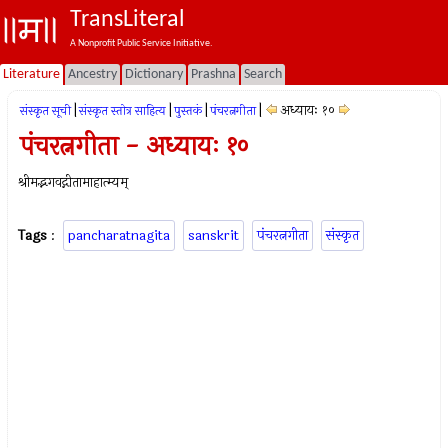
TransLiteral
A Nonprofit Public Service Initiative.
Literature
Ancestry
Dictionary
Prashna
Search
|
|
|
|
अध्यायः १०
संस्कृत सूची
संस्कृत स्तोत्र साहित्य
पुस्तकं
पंचरत्नगीता
पंचरत्नगीता - अध्यायः १०
श्रीमद्भगवद्गीतामाहात्म्यम्
Tags
:
pancharatnagita
sanskrit
पंचरत्नगीता
संस्कृत