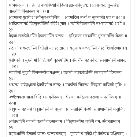
श्रीभगवानुवाच । हंत ते कथयिष्यामि दिव्या ह्यात्मविभूतय: । प्राधान्यत: कुरुश्रेष्ठ
नास्त्यंतो विस्तरस्य मे ॥१९॥
अहमात्मा गुडाकेश सर्वभूताशयस्थित: । अहमादिश्च मध्यं च भूतानामंत एव च ॥२०॥
आदित्यानामहं विष्णुर्ज्योतिषां रविरंशुमान् । मरीचिर्मरुतामस्मि नक्षत्राणामहं शशी ॥
२१॥
वेदानां सामवेदोऽस्मि देवानामस्मि वासव: । इंद्रियाणां मनश्चास्मि भूतानामस्मि चेतना ॥
२२॥
रुद्राणां शंकरश्चास्मि वित्तेशो यक्षरक्षसाम् । वसूनां पावकश्चास्मि मेरु: शिखरिणामहम्
॥२३॥
पुरोधसां च मुख्यं मां विद्धि पार्थ बृहस्पतिम् । सेनानीनामहं स्कंद: सरसामस्मि सागर:
॥२४॥
महर्षीणां भृगुरहं गिरामस्म्येकमक्षरम् । यज्ञानां जपयज्ञोऽस्मि स्थावराणां हिमालय: ॥
२५॥
अश्वत्थ: सर्ववृक्षाणां देवर्षीणां च नारद: । गंधर्वाणां चित्ररथ: सिद्धानां कपिलो मुनि: ॥
२६॥
उच्चै:श्रवसमश्चानां विद्धि माममृतोद्भवम् । ऐरावतं गजेंद्राणां नराणां च नराधिपम् ॥
२७॥
आयुधानामहं वज्रं धेनूनामस्मि कामधुक्‍ । प्रजनश्चास्मि कंदर्प: सर्पाणामस्मि वासुकि:
॥२८॥
अनंतश्चास्मि नागानां वरुणो यादसामहम् । पितृणामर्यमा चास्मि यम: संयमतामहम् ॥
२९॥
प्रहादश्चास्मि दैत्यानां काल: कलयतामहम् । मृगाणां च मृगेंद्रोऽहं वैनतेयश्च पक्षिणाम् ॥