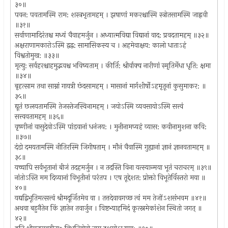
३०॥
पवन: पवतामस्मि राम: शस्त्रभृतामहम् । झषाणां मकरश्चास्मि स्त्रोतसामस्मि जाह्नवी
॥३१॥
सर्वाणामादिरंतश्च मध्यं चैवाहमर्जुन । अध्यात्मविद्या विद्यानां वाद: प्रवदतामहम् ॥३२॥
अक्षराणामकारोऽस्मि द्वद्व: सामासिकस्य च । अहमेवाक्षय: कालो धाताऽहं
विश्वतोमुख: ॥३३॥
मृत्यु: सर्वहरश्चाहमुद्भवश्च भविष्यताम् । कीर्ति: श्रीर्वाक्च नारीणां स्मृतिर्मेधा धृति: क्षमा
॥३४॥
बृहत्साम तथा साम्नां गायत्री छंदसामहम् । मासानां मार्गशीर्षोऽहमृतूनां कुसुमाकर: ॥
३५॥
द्यूतं छलयतामस्मि तेजस्तेजस्विनामहम् । जयोऽस्मि व्यवसायोऽस्मि सत्त्वं
सत्त्ववतामहम् ॥३६॥
वृष्णीनां वासुदेवोऽस्मि पांडवानां धनंजय: । मुनीनामप्यहं व्यास: कवीनामुशना कवि:
॥३७॥
दंडो दमयतामस्मि नीतिरस्मि जिगीषताम् । मौनं चैवास्मि गुह्यानां ज्ञानं ज्ञानवतामहम् ॥
३८॥
यच्चापि सर्वभूतानां बीजं तदहमर्जुन । न तदस्ति विना यत्स्यान्मया भूतं चराचरम् ॥३९॥
नांतोऽस्ति मम दिव्यानां विभूतीनां परंतप । एष तूद्देशत: प्रोक्तो विभूतेर्विस्तरो मया ॥
४०॥
यद्यद्विभूतिमत्सत्त्वं श्रीमदूर्जितमेव वा । तत्तदेवावगच्छ त्वं मम तेजोंऽशसंभवम‍ ॥४१॥
अथवा बहुनैतेन किं ज्ञातेन तवार्जुन । विष्टभ्याहमिदं कृत्स्नमेकांशेन स्थितो जगत् ॥
४२॥