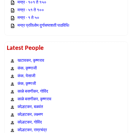
मन्त्र - १०१ ते १५०
मन्त्र - ५१ ते १००
मन्त्र - १ ते ५०
मन्त्र प्रतिलोम दुर्गासप्तशती पाठविधिः
Latest People
खटावकर, कृष्णराव
कंक, कृष्णाजी
कंक, येसाजी
कंक, कृष्णजी
काळे बसणीकर, गोविंद
काळे बसणीकर, कृष्णराव
कोल्हटकर, बळवंत
कोल्हटकर, लक्ष्मण
कोल्हटकर, गोविंद
कोल्हटकर, राम्रचंद्र