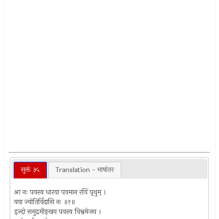
सूक्तं ३५
Translation - भाषांतर
आ नः पवस्व धारया पवमान रयिं पृथुम् ।
यया ज्योतिर्विदासि नः ॥१॥
इन्दो समुद्रमीङ्खय पवस्व विश्वमेजय ।