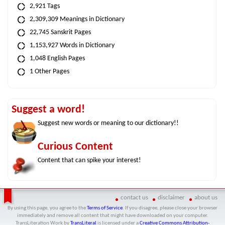
2,921 Tags
2,309,309 Meanings in Dictionary
22,745 Sanskrit Pages
1,153,927 Words in Dictionary
1,048 English Pages
1 Other Pages
Suggest a word!
Suggest new words or meaning to our dictionary!!
Curious Content
Content that can spike your interest!
contact us
disclaimer
about us
By using this page, you agree to the
Terms of Service
. If you disagree, please close your browser
immediately and remove all content that might have downloaded on your computer.
TransLiteration Work
by
TransLiteral
is licensed under a
Creative Commons Attribution-