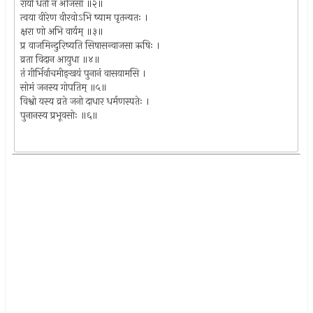
रायो धर्ता न ओजसा ॥२॥
त्वया वीरेण वीरवोऽभि ष्याम पृतन्यतः ।
क्षरा णो अभि वार्यम् ॥३॥
प्र वाजमिन्दुरिष्यति सिषासन्वाजसा ऋषिः ।
व्रता विदान आयुधा ॥४॥
तं गीर्भिर्वाचमीङ्खयं पुनानं वासयामसि ।
सोमं जनस्य गोपतिम् ॥५॥
विश्वो यस्य व्रते जनो दाधार धर्मणस्पतेः ।
पुनानस्य प्रभूवसोः ॥६॥