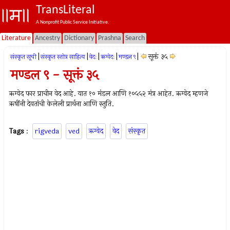
TransLiteral
A Nonprofit Public Service Initiative.
Literature
Ancestry
Dictionary
Prashna
Search
|
|
|
|
|
सूक्तं ३५
संस्कृत सूची
संस्कृत स्तोत्र साहित्य
वेदः
ऋग्वेदः
मण्डल ९
मण्डल ९ - सूक्तं ३५
ऋग्वेद फार प्राचीन वेद आहे. यात १० मंडल आणि १०५५२ मंत्र आहेत. ऋग्वेद म्हणजे
ऋषींनी देवतांची केलेली प्रार्थना आणि स्तुति.
Tags
:
rigveda
ved
ऋग्वेद
वेद
संस्कृत