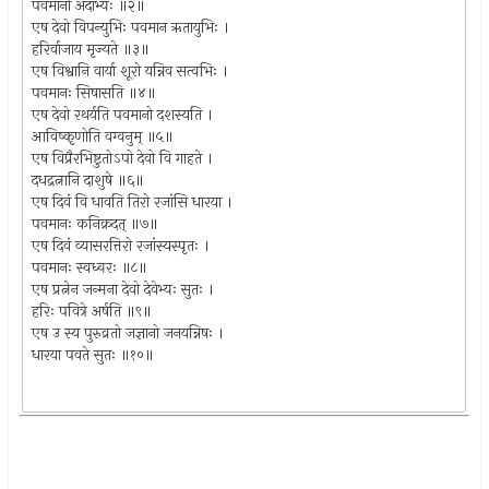
पवमानो अदाभ्यः ॥२॥
एष देवो विपन्युभिः पवमान ऋतायुभिः ।
हरिर्वाजाय मृज्यते ॥३॥
एष विश्वानि वार्या शूरो यन्निव सत्वभिः ।
पवमानः सिषासति ॥४॥
एष देवो रथर्यति पवमानो दशस्यति ।
आविष्कृणोति वग्वनुम् ॥५॥
एष विप्रैरभिष्टुतोऽपो देवो वि गाहते ।
दधद्रत्नानि दाशुषे ॥६॥
एष दिवं वि धावति तिरो रजांसि धारया ।
पवमानः कनिक्रदत् ॥७॥
एष दिवं व्यासरत्तिरो रजांस्यस्पृतः ।
पवमानः स्वध्वरः ॥८॥
एष प्रत्नेन जन्मना देवो देवेभ्यः सुतः ।
हरिः पवित्रे अर्षति ॥९॥
एष उ स्य पुरुव्रतो जज्ञानो जनयन्निषः ।
धारया पवते सुतः ॥१०॥