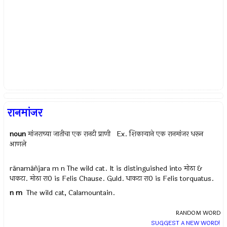
रानमांजर
noun
मांजराच्या जातीचा एक रानटी प्राणी Ex.
शिकार्‍याने एक रानमांजर धरून
आणले
rānamāñjara m n The wild cat. It is distinguished into मोठा &
धाकटा. मोठा रा0 is Felis Chause. Guld. धाकटा रा0 is Felis torquatus.
n
m
The wild cat, Calamountain.
RANDOM WORD
SUGGEST A NEW WORD!