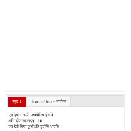
सूक्तं ३
Translation - भाषांतर
एष देवो अमर्त्यः पर्णवीरिव दीयति ।
अभि द्रोणान्यासदम् ॥१॥
एष देवो विपा कृतोऽति ह्वरांसि धावति ।