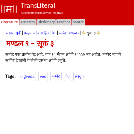
TransLiteral
A Nonprofit Public Service Initiative.
Literature
Ancestry
Dictionary
Prashna
Search
|
|
|
|
|
सूक्तं ३
संस्कृत सूची
संस्कृत स्तोत्र साहित्य
वेदः
ऋग्वेदः
मण्डल ९
मण्डल ९ - सूक्तं ३
ऋग्वेद फार प्राचीन वेद आहे. यात १० मंडल आणि १०५५२ मंत्र आहेत. ऋग्वेद म्हणजे
ऋषींनी देवतांची केलेली प्रार्थना आणि स्तुति.
Tags
:
rigveda
ved
ऋग्वेद
वेद
संस्कृत