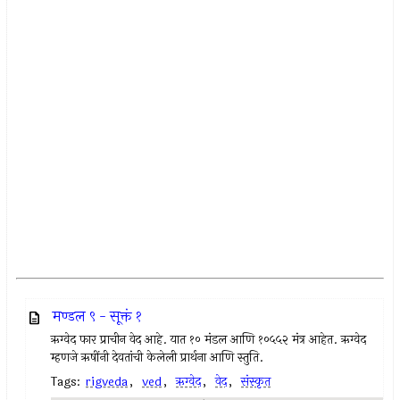
मण्डल ९ - सूक्तं १
ऋग्वेद फार प्राचीन वेद आहे. यात १० मंडल आणि १०५५२ मंत्र आहेत. ऋग्वेद
म्हणजे ऋषींनी देवतांची केलेली प्रार्थना आणि स्तुति.
Tags:
rigveda
,
ved
,
ऋग्वेद
,
वेद
,
संस्कृत