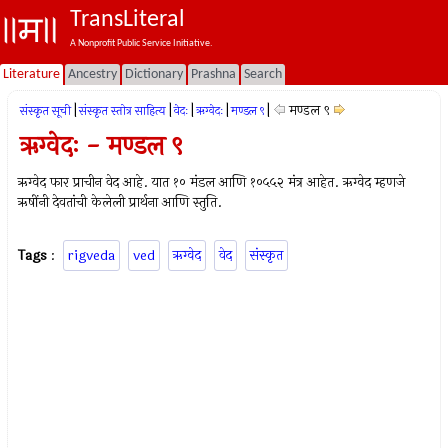
TransLiteral
A Nonprofit Public Service Initiative.
Literature
Ancestry
Dictionary
Prashna
Search
|
|
|
|
|
मण्डल ९
संस्कृत सूची
संस्कृत स्तोत्र साहित्य
वेदः
ऋग्वेदः
मण्डल ९
ऋग्वेदः - मण्डल ९
ऋग्वेद फार प्राचीन वेद आहे. यात १० मंडल आणि १०५५२ मंत्र आहेत. ऋग्वेद म्हणजे
ऋषींनी देवतांची केलेली प्रार्थना आणि स्तुति.
Tags
:
rigveda
ved
ऋग्वेद
वेद
संस्कृत