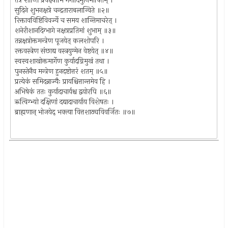
तत्र शान्तिं प्रवक्ष्यामि गर्गादिमुनिभाषितम् ।
सुदिने शुभनक्षत्रे चन्द्रताराबलान्विते ॥२॥
रिक्तावविष्टिविवर्ज्ये च समय शान्तिमाचरेत् ।
शनेरीशानदिग्भागे नक्षत्रप्रतिमां शुभाम् ॥३॥
तन्नक्षत्रोक्तमन्त्रेण पूजयेत् कलशोपरि ।
रक्तवस्त्रेण संछाद्य वस्त्रयुग्मेन वेष्टयेत् ॥४॥
स्वस्वशाखोक्तमार्गेण कुर्यादग्निमुखं तथा ।
पुनस्तेनैव मन्त्रेण हुनदष्टोत्तरं शतम् ॥५॥
प्रत्येकं समिदन्नाज्यैः प्रायश्चित्तान्तमेव हि ।
अभिषेकं ततः कुर्यादाचार्यश्च द्वयोरपि ॥६॥
ऋत्विग्भ्यो दक्षिणां दद्यादाचार्याय विशेषतः ।
ब्राह्मणान् भोजयेद् भक्त्या वित्तशाठ्यविवर्जितः ॥७॥