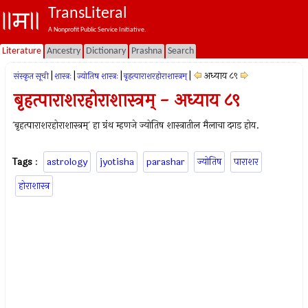
TransLiteral
A Nonprofit Public Service Initiative.
Literature
Ancestry
Dictionary
Prashna
Search
|
|
|
|
अध्याय ८९
संस्कृत सूची
शास्त्रः
ज्योतिष शास्त्रः
बृहत्पाराशरहोराशास्त्रम्
बृहत्पाराशरहोराशास्त्रम् - अध्याय ८९
`बृहत्पाराशरहोराशास्त्रम्` हा ग्रंथ म्हणजे ज्योतिष शास्त्रातील मैलाचा दगड होय.
Tags
:
astrology
jyotisha
parashar
ज्योतिष
पाराशर
होराशास्त्र