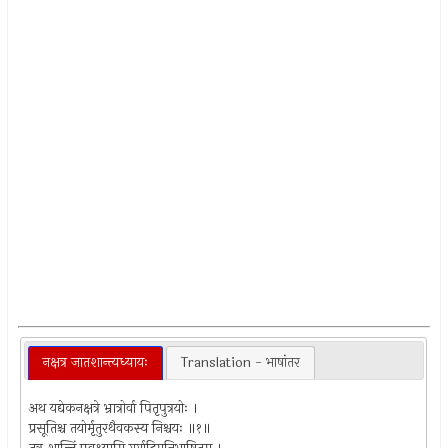
नक्षत्र जातशान्त्यध्यायः
Translation - भाषांतर
अथ यद्येकनक्षत्रे भ्रात्रोर्वा पितृपुत्रयोः ।
प्रसूतिश्च तयोर्मृतुरथैवकस्य निश्चयः ॥१॥