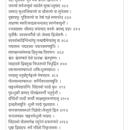
ग्रहा सूर्यादयः पूर्वं मया प्रोक्ता द्विजोत्तम ।
जगत्यां सर्वजन्तूनां तदधीनं सुखाऽसुखम् ॥२॥
तस्मात् सुशान्तिकामो वा श्रीकामो वा सुचेतसा ।
वृष्टायायुः पुष्टिकामो वा तेषां यज्ञं समाचरेत् ॥३॥
ताभ्राच्च स्फटिकाद्रक्तचन्दनात् स्वर्णकादुभौ ।
रजतादयसः सीसात् कांस्यात् कार्याः क्रामद् ग्रहाः ॥४॥
पूर्वोक्तैः स्वस्ववर्णैर्वा पटे लेख्या द्विजोत्तमैः ।
स्वस्वोक्तदिग्विभागेषु गन्द्याद्यैर्मण्डनेषु वा ॥५॥
पद्मासनः पद्महस्तः पद्मपत्रसमद्युतिः ।
सप्ताश्वरथसंस्थश्च द्विभुजश्च दिवाकरः ॥६॥
श्वेतः श्वेताम्बरो देवो दशाश्वः श्वेतभूषणः ।
गदाहस्तो द्विबाहुश्च विधातव्यो विधुर्द्विज ॥७॥
रक्तमाल्याम्बरधरो शक्तिशूलगदाधरः ।
वरदस्तु चतुर्बाहुर्मङ्गलो मेषवाहनः ॥८॥
पीतमाल्याम्बरधरः कर्णिकारसमद्युतिः ।
खड्गचर्मगदापाणिः सिंहस्थो वरदो बुधः ॥९॥
गुरुशुक्रौ क्रमात् पीतश्वेतवर्णौ चतुर्भुजौ ।
दण्डिनौ वरदौ कार्यौ साक्षसूत्रकमण्डलू ॥१०॥
इन्द्रनीलद्युतिः शूली वरदो गृध्रवाहनः ।
वाणवाणासनधरो विज्ञेयोऽर्कसुतो द्विज ॥११॥
करालवदनः खड्गचर्मशूली वरप्रदः ।
सिंहस्थो नीलवर्णश्च राहुरेवं प्रकल्प्यते ॥१२॥
धूम्रा द्विबाहवः सर्वे गदिनो विकृताननाः ।