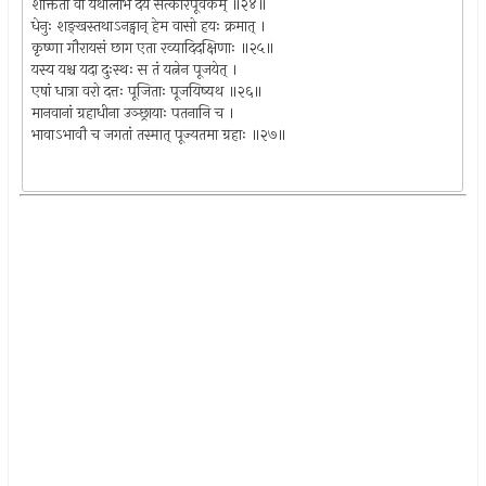
शक्तितो वा यथालाभं देयं सत्कारपूर्वकम् ॥२४॥
धेनुः शङ्खस्तथाऽनड्वान् हेम वासो हयः क्रमात् ।
कृष्णा गौरायसं छाग एता रव्यादिदक्षिणाः ॥२५॥
यस्य यश्च यदा दुःस्थः स तं यत्नेन पूजयेत् ।
एषां धात्रा वरो दत्तः पूजिताः पूजयिष्यथ ॥२६॥
मानवानां ग्रहाधीना उञ्छ्रायाः पतनानि च ।
भावाऽभावौ च जगतां तस्मात् पूज्यतमा ग्रहाः ॥२७॥