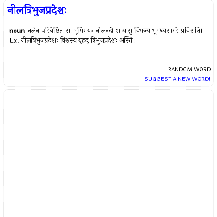
नीलत्रिभुजप्रदेशः
noun
जलेन परिवेष्टिता सा भूमिः यत्र नीलनदी शाखासु विभज्य भूमध्यसागरे प्रविशति।
Ex.
नीलत्रिभुजप्रदेशः विश्वस्य बृहद् त्रिभुजप्रदेशः अस्ति।
RANDOM WORD
SUGGEST A NEW WORD!