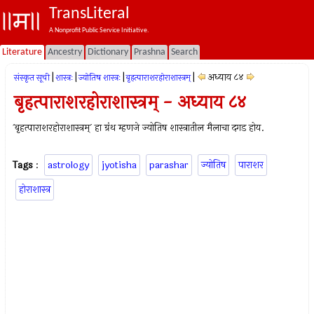
TransLiteral
A Nonprofit Public Service Initiative.
Literature
Ancestry
Dictionary
Prashna
Search
|
|
|
|
अध्याय ८४
संस्कृत सूची
शास्त्रः
ज्योतिष शास्त्रः
बृहत्पाराशरहोराशास्त्रम्
बृहत्पाराशरहोराशास्त्रम् - अध्याय ८४
`बृहत्पाराशरहोराशास्त्रम्` हा ग्रंथ म्हणजे ज्योतिष शास्त्रातील मैलाचा दगड होय.
Tags
:
astrology
jyotisha
parashar
ज्योतिष
पाराशर
होराशास्त्र