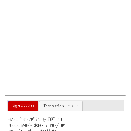
ग्रहशान्त्यध्यायः
Translation - भाषांतर
ग्रहाणां दोषशान्त्यर्थं तेषां पूजाविधिं वद ।
मानवानां हितार्थाय संक्षेपात् कृपया मुने ॥१॥