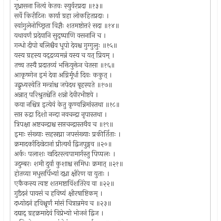
गृध्रासना नित्यं केतवः स्युर्वरप्रदा ॥१३॥
सर्वे किरीटिनः कार्या ग्रहा लोकहितप्रदाः ।
स्वांगुलेनोच्छ्रिता विज्ञैः शतमष्टोत्तरं सदा ॥१४॥
यथावर्णं प्रदेयानि सुद्ष्पाणि वसनानि च ।
गन्धो दीपो बलिश्चैव धूपो देयश्च गुग्गुलुः ॥१५॥
यस्य ग्रहस्य यद्द्रव्यमन्नं यस्य च यत् प्रियम् ।
तच्च तस्यै प्रदातव्यं भक्तियुक्तेन चेतसा ॥१६॥
आकृष्णेन इमं देवा अग्निर्मूर्धा दिवः ककुत् ।
उद्बुध्यस्वेति मन्त्रांश्च जपेदथ बृहस्पते ॥१७॥
अन्नात् परिश्रुतश्चेति शन्नो देवीरभीष्टये ।
कया नश्चित्र इत्येवं केतु कृण्वन्निमांस्तथा ॥१८॥
सप्त रुद्रा दिशो नन्दा नवचन्द्रा नृपास्तथा ।
त्रिपक्षा अष्टचन्द्राश्च सप्तचन्द्रास्तथैव च ॥१९॥
इमाः संख्याः सहस्रघ्ना जपसंख्याः प्रकीर्तिताः ।
क्रमादर्कादिखेटानां प्रीत्यर्थं द्विजपुङ्गव ॥२०॥
अर्कः पलाशः खदिरस्त्वपामार्गस्तु पिप्पलः ।
उदुम्बरः शमी दुर्वा कुशाश्च समिधः क्रमात् ॥२१॥
होतव्या मधुसर्पिभ्यां दध्ना क्षीरेण वा युताः ।
एकैकस्य त्वष्ट शतमष्टाविंशतिरेव वा ॥२२॥
गुडैदनं पायसं च हविष्यं क्षीरषाष्टिकम् ।
दध्योदनं हविश्चूर्णं मांसं चित्रान्नमेव च ॥२३॥
दद्याद् ग्रहक्रमादेवं विप्रेभ्यो भोजनं द्विज ।