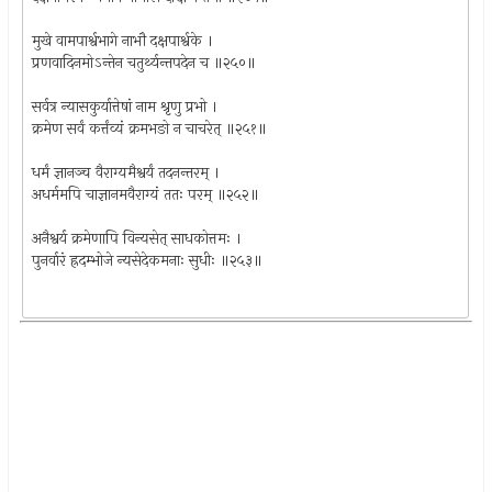
मुखे वामपार्श्वभागे नाभौ दक्षपार्श्वके ।
प्रणवादिनमोऽन्तेन चतुर्थ्यन्तपदेन च ॥२५०॥
सर्वत्र न्यासकुर्यात्तेषां नाम श्रृणु प्रभो ।
क्रमेण सर्वं कर्त्तंव्यं क्रमभङो न चाचरेत् ॥२५१॥
धर्मं ज्ञानञ्च वैराग्यमैश्वर्यं तदनन्तरम् ।
अधर्ममपि चाज्ञानमवैराग्यं ततः परम् ॥२५२॥
अनैश्वर्य क्रमेणापि विन्यसेत् साधकोत्तमः ।
पुनर्वारं ह्रदम्भोजे न्यसेदेकमनाः सुधीः ॥२५३॥