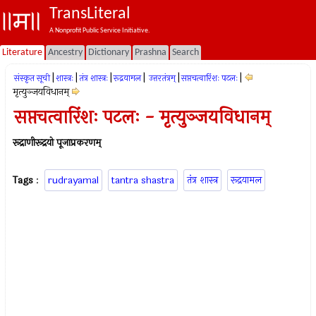
TransLiteral
A Nonprofit Public Service Initiative.
Literature
Ancestry
Dictionary
Prashna
Search
|
|
|
|
|
|
संस्कृत सूची
शास्त्रः
तंत्र शास्त्रः
रूद्रयामल
उत्तरतंत्रम्
सप्तचत्वारिंशः पटलः
मृत्युञ्जयविधानम्
सप्तचत्वारिंशः पटलः - मृत्युञ्जयविधानम्
रूद्राणीरूद्रयो पूजाप्रकरणम्
Tags
:
rudrayamal
tantra shastra
तंत्र शास्त्र
रूद्रयामल