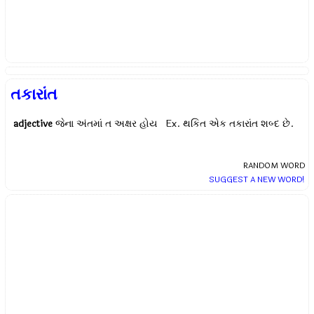
તકારાંત
adjective
જેના અંતમાં ત અક્ષર હોય Ex.
થકિત એક તકારાંત શબ્દ છે.
RANDOM WORD
SUGGEST A NEW WORD!