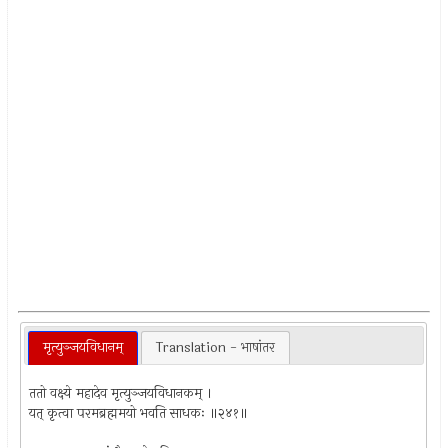
मृत्युञ्जयविधानम्
Translation - भाषांतर
ततो वक्ष्ये महादेव मृत्युञ्जयविधानकम् ।
यत् कृत्वा परमब्रह्ममयो भवति साधकः ॥२४१॥