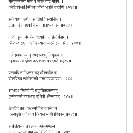
मृत्युञ्जयस्य मन्त्रं वै जपते यदि मानुषः ।
कोटिवर्षशतं स्थित्वा लीनो भवति ब्रह्मणि ॥२४२॥
सर्वव्यापकरुपेण स तिष्ठति सदाशिव ।
तत्प्रकारं प्रवक्ष्यामि सावधानोऽवधारय ॥२४३॥
आदौ पूजां विधानेन वक्ष्यामि सारनिर्मिताम् ।
श्रीकण्ठ सपूर्णोदर्याश्च न्यासं चास्ये समाचरेत् ॥२४४॥
ततो ह्रदयमध्ये तु स्वहस्ताङ्‌गुलिमुद्रया ।
तद्वयान्यस्य देवेश तत्प्रकाशं प्रचक्ष्यते ॥२४५॥
प्रण्वादि नमोऽन्तेन चतुर्थ्यन्तपदेन च ।
योजयित्वा न्यसेन्मन्त्री मन्त्रभावपरायणः ॥२४६॥
आधारशक्तिमेवं हि प्रकृतितदनन्तरम् ।
कूर्ममनन्तं तत्पश्चात् पृथिवीं क्षीरसारम् ॥२४७॥
श्वेतद्वीपं ततः पश्चान्मणिमण्डपमेव च ।
कल्पवृक्षे ततो नाथ विन्यसेन्मणिवेदिकाम् ॥२४८॥
रत्नसिंहासनं तत्र ह्रदयाम्भोजमण्डले ।
दक्षवामस्कन्धभागे वामोरौ दक्षिणे तथा ॥२४९॥