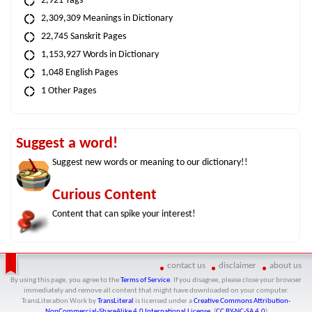
2,921 Tags
2,309,309 Meanings in Dictionary
22,745 Sanskrit Pages
1,153,927 Words in Dictionary
1,048 English Pages
1 Other Pages
Suggest a word!
Suggest new words or meaning to our dictionary!!
Curious Content
Content that can spike your interest!
contact us
disclaimer
about us
By using this page, you agree to the
Terms of Service
. If you disagree, please close your browser
immediately and remove all content that might have downloaded on your computer.
TransLiteration Work
by
TransLiteral
is licensed under a
Creative Commons Attribution-
NonCommercial-ShareAlike 4.0 International License
. (
CC BY-NC-SA 4.0
)