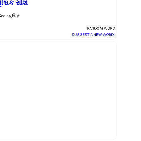
ૃશ્ચિક રાશિ
ee : વૃશ્ચિક
RANDOM WORD
SUGGEST A NEW WORD!