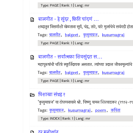
Type: PAGE | Rank: 1 | Lang: mr
बालगीत - हे सुंदर , किति चांदणं ...
शब्दातून निसर्गाशी खेळताना सूर्य, चंद्र, तारे, वारे मुलांचेचे सवंगडी होत
Tags:
बालगीत
,
balgeet
,
कुसुमाग्रज
,
kusumagraj
Type: PAGE | Rank: 1 | Lang: mr
बालगीत - सर्वात्मका शिवसुंदरा स...
महापुरुषांची चरित्रे स्फूर्तिदायक असतात. त्यांच्या उदात्‍त जीवनमूल्
Tags:
बालगीत
,
balgeet
,
कुसुमाग्रज
,
kusumagraj
Type: PAGE | Rank: 1 | Lang: mr
विशाखा संग्रह १
’कुसुमाग्रज’ या टोपणनावाने श्री. विष्णू वामन शिरवाडकर (१९१२-१
Tags:
कुसुमाग्रज
,
kusumagraj
,
poem
,
कविता
Type: INDEX | Rank: 1 | Lang: mr
दूर मनोर्‍यांत