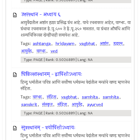
उत्तरस्थान - अध्याय ६
आयुर्वेदातील अष्टांग हृदय प्रसिद्ध ग्रंथ आहे. याचे रचनाकार आहेत, वाग्भट. या
ग्रंथाचा रचनाकाल ई.पू.५०० ते ई.पू.२५० मानतात. या ग्रंथात औषधि आणि
शल्यचिकित्सा दोन्हींचाही समावेश आहे.
Tags:
ashtanga
,
hridayam
,
vagbhat
,
अष्टांग
,
हृदयम्
,
आयुर्वेद
,
वाग्भट
,
ved
Type: PAGE | Rank: 0.5026889 | Lang: NA
चिकित्सास्थानम् - द्वाविंशोऽध्यायः
हिन्दू धर्मातील पवित्र आणि सर्वोच्च धर्मग्रन्थ वेदांतील मन्त्रांचे खण्ड म्हणजेच
संहिता.
Tags:
वाग्भट
,
संहिता
,
vagbhat
,
samhita
,
samhita
,
sanskrit
,
संस्कृत
,
संहिता
,
आयुर्वेद
,
ayurved
Type: PAGE | Rank: 0.5026889 | Lang: NA
सूत्रस्थानम् - त्रयोविंशोऽध्यायः
हिन्दू धर्मातील पवित्र आणि सर्वोच्च धर्मग्रन्थ वेदांतील मन्त्रांचे खण्ड म्हणजेच