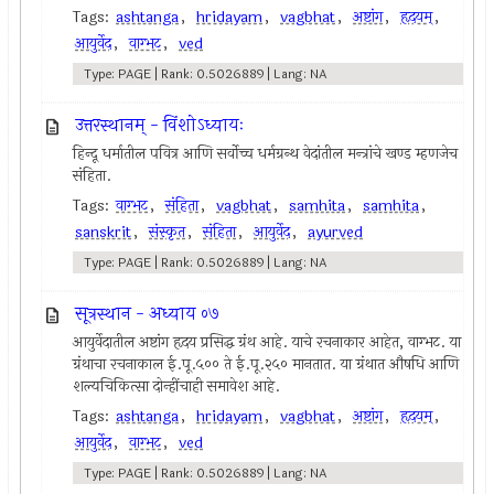
Tags:
ashtanga
,
hridayam
,
vagbhat
,
अष्टांग
,
हृदयम्
,
आयुर्वेद
,
वाग्भट
,
ved
Type: PAGE | Rank: 0.5026889 | Lang: NA
उत्तरस्थानम् - विंशोऽध्यायः
हिन्दू धर्मातील पवित्र आणि सर्वोच्च धर्मग्रन्थ वेदांतील मन्त्रांचे खण्ड म्हणजेच
संहिता.
Tags:
वाग्भट
,
संहिता
,
vagbhat
,
samhita
,
samhita
,
sanskrit
,
संस्कृत
,
संहिता
,
आयुर्वेद
,
ayurved
Type: PAGE | Rank: 0.5026889 | Lang: NA
सूत्रस्थान - अध्याय ०७
आयुर्वेदातील अष्टांग हृदय प्रसिद्ध ग्रंथ आहे. याचे रचनाकार आहेत, वाग्भट. या
ग्रंथाचा रचनाकाल ई.पू.५०० ते ई.पू.२५० मानतात. या ग्रंथात औषधि आणि
शल्यचिकित्सा दोन्हींचाही समावेश आहे.
Tags:
ashtanga
,
hridayam
,
vagbhat
,
अष्टांग
,
हृदयम्
,
आयुर्वेद
,
वाग्भट
,
ved
Type: PAGE | Rank: 0.5026889 | Lang: NA