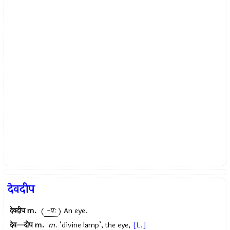
देवदीप
देवदीप
m.
(
-पः
) An eye.
देव—दीप
m.
m.
‘divine lamp’, the eye,
[L.]