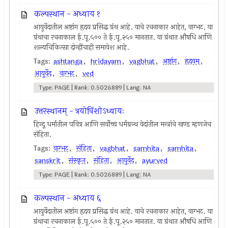
कल्पस्थान - अध्याय १
आयुर्वेदातील अष्टांग हृदय प्रसिद्ध ग्रंथ आहे. याचे रचनाकार आहेत, वाग्भट. या
ग्रंथाचा रचनाकाल ई.पू.५०० ते ई.पू.२५० मानतात. या ग्रंथात औषधि आणि
शल्यचिकित्सा दोन्हींचाही समावेश आहे.
Tags:
ashtanga
,
hridayam
,
vagbhat
,
अष्टांग
,
हृदयम्
,
आयुर्वेद
,
वाग्भट
,
ved
Type: PAGE | Rank: 0.5026889 | Lang: NA
उत्तरस्थानम् - त्रयोविंशोऽध्यायः
हिन्दू धर्मातील पवित्र आणि सर्वोच्च धर्मग्रन्थ वेदांतील मन्त्रांचे खण्ड म्हणजेच
संहिता.
Tags:
वाग्भट
,
संहिता
,
vagbhat
,
samhita
,
samhita
,
sanskrit
,
संस्कृत
,
संहिता
,
आयुर्वेद
,
ayurved
Type: PAGE | Rank: 0.5026889 | Lang: NA
कल्पस्थान - अध्याय ६
आयुर्वेदातील अष्टांग हृदय प्रसिद्ध ग्रंथ आहे. याचे रचनाकार आहेत, वाग्भट. या
ग्रंथाचा रचनाकाल ई.पू.५०० ते ई.पू.२५० मानतात. या ग्रंथात औषधि आणि