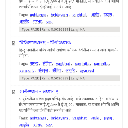
ग्रंथाचा रचनाकाल ई.पू.५०० ते ई.पू.२५० मानतात. या ग्रंथात औषधि आणि
शल्यचिकित्सा दोन्हींचाही समावेश आहे.
Tags:
ashtanga
,
hridayam
,
vagbhat
,
अष्टांग
,
हृदयम्
,
आयुर्वेद
,
वाग्भट
,
ved
Type: PAGE | Rank: 0.5026889 | Lang: NA
चिकित्सास्थानम् - विंशोऽध्यायः
हिन्दू धर्मातील पवित्र आणि सर्वोच्च धर्मग्रन्थ वेदांतील मन्त्रांचे खण्ड म्हणजेच
संहिता.
Tags:
वाग्भट
,
संहिता
,
vagbhat
,
samhita
,
samhita
,
sanskrit
,
संस्कृत
,
संहिता
,
आयुर्वेद
,
ayurved
Type: PAGE | Rank: 0.5026889 | Lang: NA
शारीरस्थान - अध्याय २
आयुर्वेदातील अष्टांग हृदय प्रसिद्ध ग्रंथ आहे. याचे रचनाकार आहेत, वाग्भट. या
ग्रंथाचा रचनाकाल ई.पू.५०० ते ई.पू.२५० मानतात. या ग्रंथात औषधि आणि
शल्यचिकित्सा दोन्हींचाही समावेश आहे.
Tags:
ashtanga
,
hridayam
,
vagbhat
,
अष्टांग
,
हृदयम्
,
आयुर्वेद
,
वाग्भट
,
ved