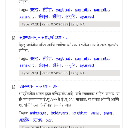
संहिता.
Tags:
वाग्भट
,
संहिता
,
vagbhat
,
samhita
,
samhita
,
sanskrit
,
संस्कृत
,
संहिता
,
आयुर्वेद
,
ayurved
Type: PAGE | Rank: 0.5026889 | Lang: NA
सूत्रस्थानम् - सप्तदशोऽध्यायः
हिन्दू धर्मातील पवित्र आणि सर्वोच्च धर्मग्रन्थ वेदांतील मन्त्रांचे खण्ड म्हणजेच
संहिता.
Tags:
वाग्भट
,
संहिता
,
vagbhat
,
samhita
,
samhita
,
sanskrit
,
संस्कृत
,
संहिता
,
आयुर्वेद
,
ayurved
Type: PAGE | Rank: 0.5026889 | Lang: NA
उत्तरस्थान - अध्याय ३०
आयुर्वेदातील अष्टांग हृदय प्रसिद्ध ग्रंथ आहे. याचे रचनाकार आहेत, वाग्भट. या
ग्रंथाचा रचनाकाल ई.पू.५०० ते ई.पू.२५० मानतात. या ग्रंथात औषधि आणि
शल्यचिकित्सा दोन्हींचाही समावेश आहे.
Tags:
ashtanga
,
hridayam
,
vagbhat
,
अष्टांग
,
हृदयम्
,
आयुर्वेद
,
वाग्भट
,
ved
Type: PAGE | Rank: 0.5026889 | Lang: NA