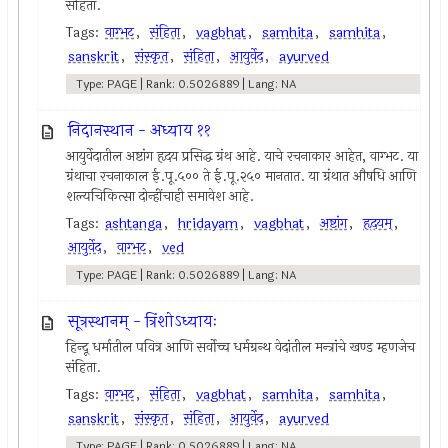
संहिता.
Tags:
वाग्भट
,
संहिता
,
vagbhat
,
samhita
,
samhita
,
sanskrit
,
संस्कृत
,
संहिता
,
आयुर्वेद
,
ayurved
Type: PAGE | Rank: 0.5026889 | Lang: NA
निदानस्थान - अध्याय ११
आयुर्वेदातील अष्टांग हृदय प्रसिद्ध ग्रंथ आहे. याचे रचनाकार आहेत, वाग्भट. या
ग्रंथाचा रचनाकाल ई.पू.५०० ते ई.पू.२५० मानतात. या ग्रंथात औषधि आणि
शल्यचिकित्सा दोन्हींचाही समावेश आहे.
Tags:
ashtanga
,
hridayam
,
vagbhat
,
अष्टांग
,
हृदयम्
,
आयुर्वेद
,
वाग्भट
,
ved
Type: PAGE | Rank: 0.5026889 | Lang: NA
सूत्रस्थानम् - त्रिंशोऽध्यायः
हिन्दू धर्मातील पवित्र आणि सर्वोच्च धर्मग्रन्थ वेदांतील मन्त्रांचे खण्ड म्हणजेच
संहिता.
Tags:
वाग्भट
,
संहिता
,
vagbhat
,
samhita
,
samhita
,
sanskrit
,
संस्कृत
,
संहिता
,
आयुर्वेद
,
ayurved
Type: PAGE | Rank: 0.5026889 | Lang: NA