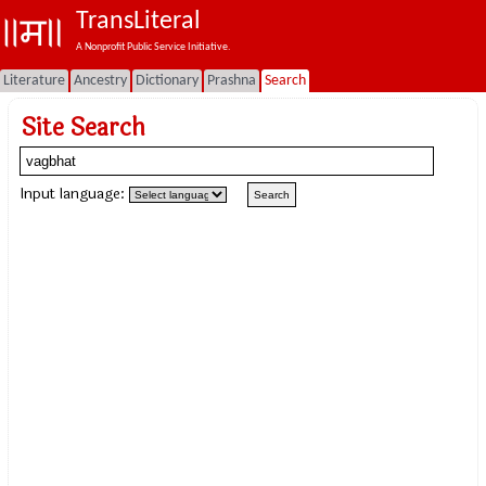
TransLiteral
A Nonprofit Public Service Initiative.
Literature
Ancestry
Dictionary
Prashna
Search
Site Search
Input language: