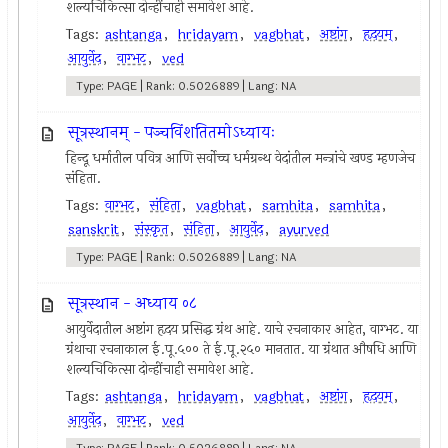
शल्यचिकित्सा दोन्हींचाही समावेश आहे.
Tags:
ashtanga
,
hridayam
,
vagbhat
,
अष्टांग
,
हृदयम्
,
आयुर्वेद
,
वाग्भट
,
ved
Type: PAGE | Rank: 0.5026889 | Lang: NA
सूत्रस्थानम् - पञ्चविंशतितमोऽध्यायः
हिन्दू धर्मातील पवित्र आणि सर्वोच्च धर्मग्रन्थ वेदांतील मन्त्रांचे खण्ड म्हणजेच
संहिता.
Tags:
वाग्भट
,
संहिता
,
vagbhat
,
samhita
,
samhita
,
sanskrit
,
संस्कृत
,
संहिता
,
आयुर्वेद
,
ayurved
Type: PAGE | Rank: 0.5026889 | Lang: NA
सूत्रस्थान - अध्याय ०८
आयुर्वेदातील अष्टांग हृदय प्रसिद्ध ग्रंथ आहे. याचे रचनाकार आहेत, वाग्भट. या
ग्रंथाचा रचनाकाल ई.पू.५०० ते ई.पू.२५० मानतात. या ग्रंथात औषधि आणि
शल्यचिकित्सा दोन्हींचाही समावेश आहे.
Tags:
ashtanga
,
hridayam
,
vagbhat
,
अष्टांग
,
हृदयम्
,
आयुर्वेद
,
वाग्भट
,
ved
Type: PAGE | Rank: 0.5026889 | Lang: NA