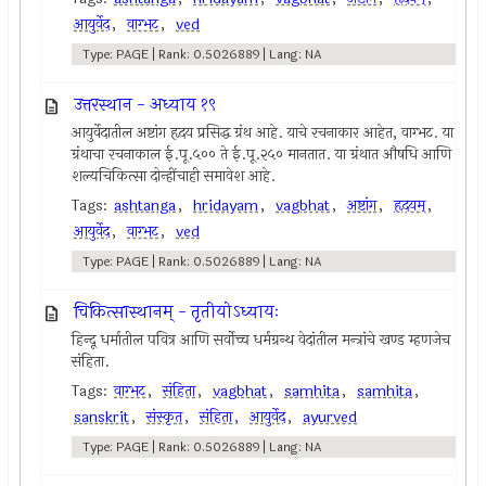
आयुर्वेद
,
वाग्भट
,
ved
Type: PAGE | Rank: 0.5026889 | Lang: NA
उत्तरस्थान - अध्याय १९
आयुर्वेदातील अष्टांग हृदय प्रसिद्ध ग्रंथ आहे. याचे रचनाकार आहेत, वाग्भट. या
ग्रंथाचा रचनाकाल ई.पू.५०० ते ई.पू.२५० मानतात. या ग्रंथात औषधि आणि
शल्यचिकित्सा दोन्हींचाही समावेश आहे.
Tags:
ashtanga
,
hridayam
,
vagbhat
,
अष्टांग
,
हृदयम्
,
आयुर्वेद
,
वाग्भट
,
ved
Type: PAGE | Rank: 0.5026889 | Lang: NA
चिकित्सास्थानम् - तृतीयोऽध्यायः
हिन्दू धर्मातील पवित्र आणि सर्वोच्च धर्मग्रन्थ वेदांतील मन्त्रांचे खण्ड म्हणजेच
संहिता.
Tags:
वाग्भट
,
संहिता
,
vagbhat
,
samhita
,
samhita
,
sanskrit
,
संस्कृत
,
संहिता
,
आयुर्वेद
,
ayurved
Type: PAGE | Rank: 0.5026889 | Lang: NA