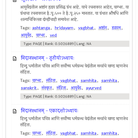
आयुर्वेदातील अष्टांग हृदय प्रसिद्ध ग्रंथ आहे. याचे रचनाकार आहेत, वाग्भट. या
ग्रंथाचा रचनाकाल ई.पू.५०० ते ई.पू.२५० मानतात. या ग्रंथात औषधि आणि
शल्यचिकित्सा दोन्हींचाही समावेश आहे.
Tags:
ashtanga
,
hridayam
,
vagbhat
,
अष्टांग
,
हृदयम्
,
आयुर्वेद
,
वाग्भट
,
ved
Type: PAGE | Rank: 0.5026889 | Lang: NA
निदानस्थानम् - तृतीयोऽध्यायः
हिन्दू धर्मातील पवित्र आणि सर्वोच्च धर्मग्रन्थ वेदांतील मन्त्रांचे खण्ड म्हणजेच
संहिता.
Tags:
वाग्भट
,
संहिता
,
vagbhat
,
samhita
,
samhita
,
sanskrit
,
संस्कृत
,
संहिता
,
आयुर्वेद
,
ayurved
Type: PAGE | Rank: 0.5026889 | Lang: NA
निदानस्थानम् - एकादशोऽध्यायः
हिन्दू धर्मातील पवित्र आणि सर्वोच्च धर्मग्रन्थ वेदांतील मन्त्रांचे खण्ड म्हणजेच
संहिता.
Tags:
वाग्भट
,
संहिता
,
vagbhat
,
samhita
,
samhita
,