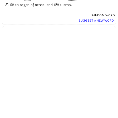
E.
देव
an organ of sense, and
दीप
a lamp.
RANDOM WORD
SUGGEST A NEW WORD!