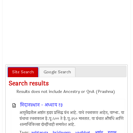
Site Search
Google Search
Search results
Results does not include Ancestry or QnA (Prashna)
निदानस्थान - अध्याय १३
आयुर्वेदातील अष्टांग हृदय प्रसिद्ध ग्रंथ आहे. याचे रचनाकार आहेत, वाग्भट. या
ग्रंथाचा रचनाकाल ई.पू.५०० ते ई.पू.२५० मानतात. या ग्रंथात औषधि आणि
शल्यचिकित्सा दोन्हींचाही समावेश आहे.
Tags:
ashtanga
,
hridayam
,
vagbhat
,
अष्टांग
,
हृदयम्
,