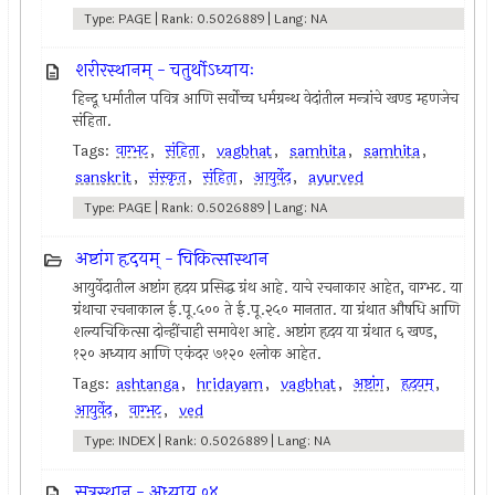
Type: PAGE | Rank: 0.5026889 | Lang: NA
शरीरस्थानम् - चतुर्थोऽध्यायः
हिन्दू धर्मातील पवित्र आणि सर्वोच्च धर्मग्रन्थ वेदांतील मन्त्रांचे खण्ड म्हणजेच
संहिता.
Tags:
वाग्भट
,
संहिता
,
vagbhat
,
samhita
,
samhita
,
sanskrit
,
संस्कृत
,
संहिता
,
आयुर्वेद
,
ayurved
Type: PAGE | Rank: 0.5026889 | Lang: NA
अष्टांग हृदयम् - चिकित्सास्थान
आयुर्वेदातील अष्टांग हृदय प्रसिद्ध ग्रंथ आहे. याचे रचनाकार आहेत, वाग्भट. या
ग्रंथाचा रचनाकाल ई.पू.५०० ते ई.पू.२५० मानतात. या ग्रंथात औषधि आणि
शल्यचिकित्सा दोन्हींचाही समावेश आहे. अष्टांग हृदय या ग्रंथात ६ खण्ड,
१२० अध्याय आणि एकंदर ७१२० श्लोक आहेत.
Tags:
ashtanga
,
hridayam
,
vagbhat
,
अष्टांग
,
हृदयम्
,
आयुर्वेद
,
वाग्भट
,
ved
Type: INDEX | Rank: 0.5026889 | Lang: NA
सूत्रस्थान - अध्याय ०४