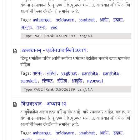
ग्रंथाचा रचनाकाल ई.पू.५०० ते ई.पू.२५० मानतात. या ग्रंथात औषधि आणि
शल्यचिकित्सा दोन्हींचाही समावेश आहे.
Tags:
ashtanga
,
hridayam
,
vagbhat
,
अष्टांग
,
हृदयम्
,
आयुर्वेद
,
वाग्भट
,
ved
Type: PAGE | Rank: 0.5026889 | Lang: NA
उत्तरस्थानम् - एकोनचत्वारिंशोऽध्यायः
हिन्दू धर्मातील पवित्र आणि सर्वोच्च धर्मग्रन्थ वेदांतील मन्त्रांचे खण्ड म्हणजेच
संहिता.
Tags:
वाग्भट
,
संहिता
,
vagbhat
,
samhita
,
samhita
,
sanskrit
,
संस्कृत
,
संहिता
,
आयुर्वेद
,
ayurved
Type: PAGE | Rank: 0.5026889 | Lang: NA
निदानस्थान - अध्याय १२
आयुर्वेदातील अष्टांग हृदय प्रसिद्ध ग्रंथ आहे. याचे रचनाकार आहेत, वाग्भट. या
ग्रंथाचा रचनाकाल ई.पू.५०० ते ई.पू.२५० मानतात. या ग्रंथात औषधि आणि
शल्यचिकित्सा दोन्हींचाही समावेश आहे.
Tags:
ashtanga
,
hridayam
,
vagbhat
,
अष्टांग
,
हृदयम्
,