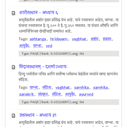
शारीरस्थान - अध्याय ६
आयुर्वेदातील अष्टांग हृदय प्रसिद्ध ग्रंथ आहे. याचे रचनाकार आहेत, वाग्भट. या
ग्रंथाचा रचनाकाल ई.पू.५०० ते ई.पू.२५० मानतात. या ग्रंथात औषधि आणि
शल्यचिकित्सा दोन्हींचाही समावेश आहे.
Tags:
ashtanga
,
hridayam
,
vagbhat
,
अष्टांग
,
हृदयम्
,
आयुर्वेद
,
वाग्भट
,
ved
Type: PAGE | Rank: 0.5026889 | Lang: NA
निदानस्थानम् - दशमोऽध्यायः
हिन्दू धर्मातील पवित्र आणि सर्वोच्च धर्मग्रन्थ वेदांतील मन्त्रांचे खण्ड म्हणजेच
संहिता.
Tags:
वाग्भट
,
संहिता
,
vagbhat
,
samhita
,
samhita
,
sanskrit
,
संस्कृत
,
संहिता
,
आयुर्वेद
,
ayurved
Type: PAGE | Rank: 0.5026889 | Lang: NA
उत्तरस्थान - अध्याय ३९
आयुर्वेदातील अष्टांग हृदय प्रसिद्ध ग्रंथ आहे. याचे रचनाकार आहेत, वाग्भट. या