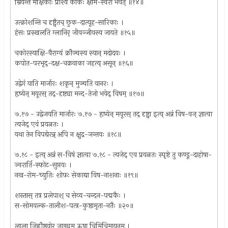
म्रियन्ते मक्षिकाः प्राश्य काकः क्षाम-स्वरो भवेत् ॥१४॥
उत्क्रोशन्ति च दृष्ट्वैतच् छुक-दात्यूह-सारिकाः ।
हंसः प्रस्खलति ग्लानिर् जीवञ्जीवस्य जायते ॥१५॥
चकोरस्याक्षि-वैराग्यं क्रौञ्चस्य स्यान् मदोदयः ।
कपोत-परभृद्-दक्ष-चक्रवाका जहत्य् असून् ॥१६॥
उद्वेगं याति मार्जारः शकृन् मुञ्चति वानरः ।
हृष्येन् मयूरस् तद्-दृष्ट्या मन्द-तेजो भवेद् विषम् ॥१७॥
७.१७ - उद्वेजयति मार्जारः ७.१७ - हृष्येन् मयूरस् तद् दृष्ट्वा इत्य् अन्नं विष-वज् ज्ञात्वा
त्यजेद् एवं प्रयत्नतः ।
यथा तेन विपद्येरन्न् अपि न क्षुद्र-जन्तवः ॥१८॥
७.१८ - इत्य् अन्नं स-विषं ज्ञात्वा ७.१८ - त्यजेद् एव प्रयत्नतः स्पृष्टे तु कण्डू-दाहोषा-
ज्वरार्ति-स्फोट-सुप्तयः ।
नख-रोम-च्युतिः शोफः सेकाद्या विष-नाशनाः ॥१९॥
शस्तास् तत्र प्रलेपाश् च सेव्य-चन्दन-पद्मकैः ।
स-सोमवल्क-तालीश-पत्त्र-कुष्ठामृता-नतैः ॥२०॥
लाला जिह्वौष्ठयोर् जाड्यम् ऊषा चिमिचिमायनम् ।