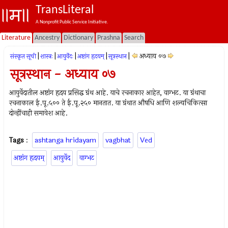
TransLiteral
A Nonprofit Public Service Initiative.
Literature
Ancestry
Dictionary
Prashna
Search
|
|
|
|
|
अध्याय ०७
संस्कृत सूची
शास्त्रः
आयुर्वेदः
अष्टांग हृदयम्
सूत्रस्थान
सूत्रस्थान - अध्याय ०७
आयुर्वेदातील अष्टांग हृदय प्रसिद्ध ग्रंथ आहे. याचे रचनाकार आहेत, वाग्भट. या ग्रंथाचा
रचनाकाल ई.पू.५०० ते ई.पू.२५० मानतात. या ग्रंथात औषधि आणि शल्यचिकित्सा
दोन्हींचाही समावेश आहे.
Tags
:
ashtanga hridayam
vagbhat
Ved
अष्टांग हृदयम्
आयुर्वेद
वाग्भट