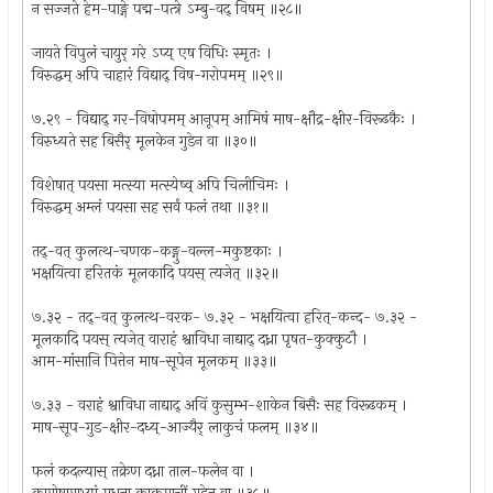
न सज्जते हेम-पाङ्गे पद्म-पत्त्रे ऽम्बु-वद् विषम् ॥२८॥
जायते विपुलं चायुर् गरे ऽप्य् एष विधिः स्मृतः ।
विरुद्धम् अपि चाहारं विद्याद् विष-गरोपमम् ॥२९॥
७.२९ - विद्याद् गर-विषोपमम् आनूपम् आमिषं माष-क्षौद्र-क्षीर-विरूढकैः ।
विरुध्यते सह बिसैर् मूलकेन गुडेन वा ॥३०॥
विशेषात् पयसा मत्स्या मत्स्येष्व् अपि चिलीचिमः ।
विरुद्धम् अम्लं पयसा सह सर्वं फलं तथा ॥३१॥
तद्-वत् कुलत्थ-चणक-कङ्गु-वल्ल-मकुष्टकाः ।
भक्षयित्वा हरितकं मूलकादि पयस् त्यजेत् ॥३२॥
७.३२ - तद्-वत् कुलत्थ-वरक- ७.३२ - भक्षयित्वा हरित्-कन्द- ७.३२ -
मूलकादि पयस् त्यजेत् वाराहं श्वाविधा नाद्याद् दध्ना पृषत-कुक्कुटौ ।
आम-मांसानि पित्तेन माष-सूपेन मूलकम् ॥३३॥
७.३३ - वराहं श्वाविधा नाद्याद् अविं कुसुम्भ-शाकेन बिसैः सह विरूढकम् ।
माष-सूप-गुड-क्षीर-दध्य्-आज्यैर् लाकुचं फलम् ॥३४॥
फलं कदल्यास् तक्रेण दध्ना ताल-फलेन वा ।