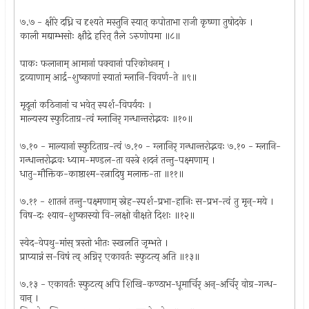
७.७ - क्षीरे दध्नि च दृश्यते मस्तुनि स्यात् कपोताभा राजी कृष्णा तुषोदके ।
काली मद्याम्भसोः क्षौद्रे हरित् तैले ऽरुणोपमा ॥८॥
पाकः फलानाम् आमानां पक्वानां परिकोथनम् ।
द्रव्याणाम् आर्द्र-शुष्काणां स्यातां म्लानि-विवर्ण-ते ॥९॥
मृदूनां कठिनानां च भवेत् स्पर्श-विपर्ययः ।
माल्यस्य स्फुटिताग्र-त्वं म्लानिर् गन्धान्तरोद्भवः ॥१०॥
७.१० - माल्यानां स्फुटिताग्र-त्वं ७.१० - ग्लानिर् गन्धान्तरोद्भवः ७.१० - म्लानि-
गन्धान्तरोद्भवः ध्याम-मण्डल-ता वस्त्रे शदनं तन्तु-पक्ष्मणाम् ।
धातु-मौक्तिक-काष्ठाश्म-रत्नादिषु मलाक्त-ता ॥११॥
७.११ - शातनं तन्तु-पक्ष्मणाम् स्नेह-स्पर्श-प्रभा-हानिः स-प्रभ-त्वं तु मृन्-मये ।
विष-दः श्याव-शुष्कास्यो वि-लक्षो वीक्षते दिशः ॥१२॥
स्वेद-वेपथु-मांस् त्रस्तो भीतः स्खलति जृम्भते ।
प्राप्यान्नं स-विषं त्व् अग्निर् एकावर्तः स्फुटत्य् अति ॥१३॥
७.१३ - एकावर्तः स्फुटत्य् अपि शिखि-कण्ठाभ-धूमार्चिर् अन्-अर्चिर् वोग्र-गन्ध-
वान् ।