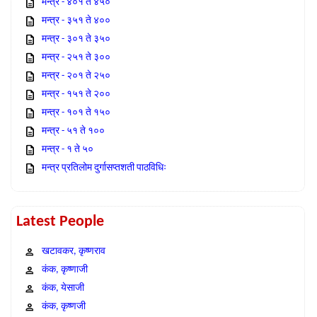
मन्त्र - ४०१ ते ४५०
मन्त्र - ३५१ ते ४००
मन्त्र - ३०१ ते ३५०
मन्त्र - २५१ ते ३००
मन्त्र - २०१ ते २५०
मन्त्र - १५१ ते २००
मन्त्र - १०१ ते १५०
मन्त्र - ५१ ते १००
मन्त्र - १ ते ५०
मन्त्र प्रतिलोम दुर्गासप्तशती पाठविधिः
Latest People
खटावकर, कृष्णराव
कंक, कृष्णाजी
कंक, येसाजी
कंक, कृष्णजी