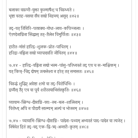
बलाका वारुणी-युक्ता कुल्माषैश् च विरुध्यते ।
भृष्टा वराह-वसया सैव सद्यो निहन्त्य् असून् ॥४२॥
तद्-वत् तित्तिरि-पत्त्राढ्य-गोधा-लाव-कपिञ्जलाः ।
ऐरण्डेनाग्निना सिद्धास् तत्-तैलेन विमूर्छिताः ॥४३॥
हारीत-मांसं हारिद्र-शूलक-प्रोत-पाचितम् ।
हरिद्रा-वह्निना सद्यो व्यापादयति जीवितम् ॥४४॥
७.४४ - हारिद्र-वह्निना सद्यो भस्म-पांसु-परिध्वस्तं तद् एव च स-माक्षिकम् ।
यत् किञ्-चिद् दोषम् उत्क्लेश्य न हरेत् तत् समासतः ॥४५॥
विरुद्धं शुद्धिर् अत्रेष्टा शमो वा तद्-विरोधिभिः ।
द्रव्यैस् तैर् एव वा पूर्वं शरीरस्याभिसंस्कृतिः ॥४६॥
व्यायाम-स्निग्ध-दीप्ताग्नि-वयः-स्थ-बल-शालिनाम् ।
विरोध्य् अपि न पीडायै सात्म्यम् अल्पं च भोजनम् ॥४७॥
७.४७ - व्यायामि-स्निग्ध-दीप्ताग्नि- पादेना-पथ्यम् अभ्यस्तं पाद-पादेन वा त्यजेत् ।
निषेवेत हितं तद्-वद् एक-द्वि-त्र्य्-अन्तरी-कृतम् ॥४८॥