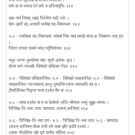
राजा राज-गृहासन्ने प्राणाचार्यं निवेशयेत् ।
सर्व-दा स भवत्य् एवं सर्व-त्र प्रतिजागृविः ॥१॥
अन्न-पानं विषाद् रक्षेद् विशेषेण मही-पतेः ।
योग-क्षेमौ तद्-आयत्तौ धर्माद्या यन्-निबन्धनाः ॥२॥
७.२ - धर्माद्यास् तन्-निबन्धनाः ओदनो विष-वान् सान्द्रो यात्य् अ-विस्राव्य-ताम् इव
।
चिरेण पच्यते पक्वो भवेत् पर्युषितोपमः ॥३॥
मयूर-कण्ठ-तुल्योष्मा मोह-मूर्छा-प्रसेक-कृत् ।
हीयते वर्ण-गन्धाद्यैः क्लिद्यते चन्द्रिका-चितः ॥४॥
७.४ - क्लिद्यते चन्द्रिकान्वितः ७.४ - क्लिद्यते चन्द्रकाचितः ७.४ - क्लिद्यते
चन्द्रकान्वितः व्यञ्जनान्य् आशु शुष्यन्ति ध्याम-क्वाथानि तत्र च ।
हीनातिरिक्ता विकृता छाया दृश्येत नैव वा ॥५॥
७.५ - छाया दृश्येत वा न वा फेनोर्ध्व-राजि-सीमन्त-तन्तु-बुद्बुद-संभवः ।
विच्छिन्न-वि-रसाः रागाः खाण्डवाः शाकम् आमिषम् ॥६॥
७.६ - विच्छिन्न-वि-रसा राग- ७.६ - विच्छिन्ना वि-रसा रागाः ७.६ - खाण्डवाः
शाकम् आमिषम् नीला राजी रसे ताम्रा क्षीरे दधनि दृश्यते ।
श्यावा-पीतासिता तक्रे घृते पानीय-संनिभा ॥७॥