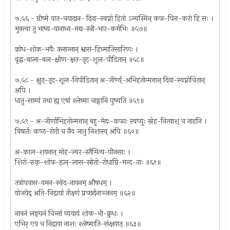
७.५६ - ग्रीष्मे वात-चयादान- दिवा-स्वप्नो हितो ऽन्यस्मिन् कफ-पित्त-करो हि सः ।
मुक्त्वा तु भाष्य-यानाध्व-मद्य-स्त्री-भार-कर्मभिः ॥५७॥
क्रोध-शोक-भयैः क्लान्तान् श्वास-हिध्मातिसारिणः ।
वृद्ध-बाला-बल-क्षीण-क्षत-तृट्-शूल-पीडितान् ॥५८॥
७.५८ - क्षुत्-तृट्-शूल-निपीडितान् अ-जीर्ण्य्-अभिहतोन्मत्तान् दिवा-स्वप्नोचितान्
अपि ।
धातु-साम्यं तथा ह्य् एषां श्लेष्मा चाङ्गानि पुष्यति ॥५९॥
७.५९ - अ-जीर्णाभिहतोन्मत्तान् बहु-मेदः-कफाः स्वप्युः स्नेह-नित्याश् च नाहनि ।
विषार्तः कण्ठ-रोगी च नैव जातु निशास्व् अपि ॥६०॥
अ-काल-शयनान् मोह-ज्वर-स्तैमित्य-पीनसाः ।
शिरो-रुक्-शोफ-हृल्-लास-स्रोतो-रोधाग्नि-मन्द-ताः ॥६१॥
तत्रोपवास-वमन-स्वेद-नावनम् औषधम् ।
योजयेद् अति-निद्रायां तीक्ष्णं प्रच्छर्दनाञ्जनम् ॥६२॥
नावनं लङ्घनं चिन्तां व्यवायं शोक-भी-क्रुधः ।
एभिर् एव च निद्राया नाशः श्लेष्माति-संक्षयात् ॥६३॥