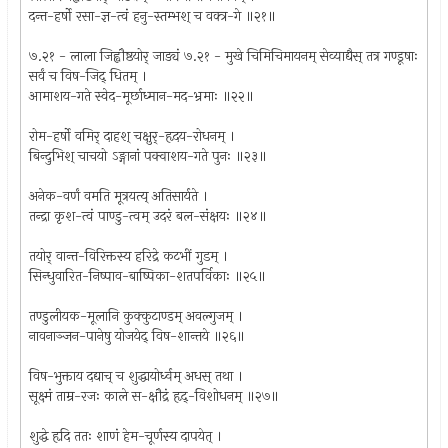
दन्त-हर्षो रसा-ज्ञ-त्वं हनु-स्तम्भश् च वक्त्र-गे ॥२१॥
७.२१ - लाला जिह्वौष्ठयोर् जाड्यं ७.२१ - मुखे चिमिचिमायनम् सेव्याद्यैस् तत्र गण्डूषाः
सर्वं च विष-जिद् धितम् ।
आमाशय-गते स्वेद-मूर्छाध्मान-मद-भ्रमाः ॥२२॥
रोम-हर्षो वमिर् दाहश् चक्षुर्-हृदय-रोधनम् ।
बिन्दुभिश् चाचयो ऽङ्गानां पक्वाशय-गते पुनः ॥२३॥
अनेक-वर्णं वमति मूत्रयत्य् अतिसार्यते ।
तन्द्रा कृश-त्वं पाण्डु-त्वम् उदरं बल-संक्षयः ॥२४॥
तयोर् वान्त-विरिक्तस्य हरिद्रे कटभीं गुडम् ।
सिन्धुवारित-निष्पाव-बाष्पिका-शतपर्विकाः ॥२५॥
तण्डुलीयक-मूलानि कुक्कुटाण्डम् अवल्गुजम् ।
नावनाञ्जन-पानेषु योजयेद् विष-शान्तये ॥२६॥
विष-भुक्ताय दद्याच् च शुद्धायोर्ध्वम् अधस् तथा ।
सूक्ष्मं ताम्र-रजः काले स-क्षौद्रं हृद्-विशोधनम् ॥२७॥
शुद्धे हृदि ततः शाणं हेम-चूर्णस्य दापयेत् ।