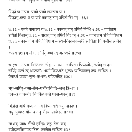
कणोषणाभ्यां मधुना काकमाचीं गुडेन वा ॥३५॥
सिद्धां वा मत्स्य-पचने पचने नागरस्य वा ।
सिद्धाम् अन्य-त्र वा पात्रे कामात् ताम् उषितां निशाम् ॥३६॥
७.३६ - पचने नागरस्य च ७.३६ - कामात् ताम् उषितां निशि ७.३६ - कपोताम्
उषितां निशाम् ७.३६ - नाद्यात् ताम् उषितां निशाम् ७.३६ - कामाताम् उषितां निशाम्
७.३६ - कामाचीम् उषितां निशाम् मत्स्य-निस्तलन-स्नेहे साधिताः पिप्पलीस् त्यजेत्
।
कांस्ये दशाहम् उषितं सर्पिर् उष्णं त्व् अरुष्करे ॥३७॥
७.३७ - मत्स्य-निस्तलन-स्नेह- ७.३७ - साधिताः पिप्पलीस् त्यजेत् ७.३७ -
सर्पिर् उष्णं त्व् अरुष्करैः भासो विरुध्यते शूल्यः कम्पिल्लस् तक्र-साधितः ।
ऐकध्यं पायस-सुरा-कृशराः परिवर्जयेत् ॥३८॥
मधु-सर्पिर्-वसा-तैल-पानीयानि द्वि-शश् त्रि-शः ।
एक-त्र वा समांशानि विरुध्यन्ते परस्-परम् ॥३९॥
भिन्नांशे अपि मध्व्-आज्ये दिव्य-वार्य् अनु-पानतः ।
मधु-पुष्कर-बीजं च मधु-मैरेय-शार्करम् ॥४०॥
मन्थानु-पानः क्षैरेयो हारिद्रः कटु-तैल-वान् ।
उपोदकातिसाराय तिल-कल्केन साधिता ॥४१॥