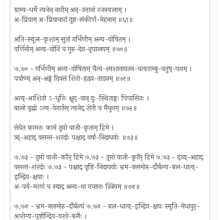
ग्राम्य-धर्मे त्यजेन् नारीम् अन्-उत्तानां रजस्वलाम् ।
अ-प्रियाम् अ-प्रियाचारां दुष्ट-संकीर्ण-मेहनाम् ॥६९॥
अति-स्थूल-कृशाम् सूतां गर्भिणीम् अन्य-योषितम् ।
वर्णिनीम् अन्य-योनिं च गुरु-देव-नृपालयम् ॥७०॥
७.७० - गर्भिणीम् अन्य-योषिताम् चैत्य-श्मशानायतन-चत्वराम्बु-चतुष्-पथम् ।
पर्वाण्य् अन्-अङ्गं दिवसं शिरो-हृदय-ताडनम् ॥७१॥
अत्य्-आशितो ऽ-धृतिः क्षुद्-वान् दुः-स्थिताङ्गः पिपासितः ।
बालो वृद्धो ऽन्य-वेगार्तस् त्यजेद् रोगी च मैथुनम् ॥७२॥
सेवेत कामतः कामं तृप्तो वाजी-कृताम् हिमे ।
त्र्य्-अहाद् वसन्त-शरदोः पक्षाद् वर्षा-निदाघयोः ॥७३॥
७.७३ - तृप्तो वाजी-करैर् हिमे ७.७३ - तृप्तो वाजी-कृतैर् हिमे ७.७३ - द्व्य्-अहाद्
वसन्त-शरदोः ७.७३ - पक्षाद् वृष्टि-निदाघयोः भ्रम-क्लमोरु-दौर्बल्य-बल-धात्व्-
इन्द्रिय-क्षयाः ।
अ-पर्व-मरणं च स्याद् अन्य-था गच्छतः स्त्रियम् ॥७४॥
७.७४ - भ्रम-क्लमोरु-दौर्बल्यं ७.७४ - बल-धात्व्-इन्द्रिय-क्षयः स्मृति-मेधायुर्-
आरोग्य-पुष्टीन्द्रिय-यशो-बलैः ।