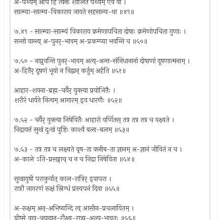
अ-पथ्यम् अपि हि त्यक्तं शीलितं पथ्यम् एव वा ।
सात्म्या-सात्म्य-विकाराय जायते सहसान्य-था ॥४९॥
७.४९ - सात्म्या-सात्म्यं विकाराय क्रमेणापचिता दोषाः क्रमेणोपचिता गुणाः ।
सन्तो यान्त्य् अ-पुनर्-भावम् अ-प्रकम्प्या भवन्ति च ॥५०॥
७.५० - नाप्नुवन्ति पुनर्-भावम् अत्य्-अन्त-संनिधानानां दोषाणां दूषणात्मनाम् ।
अ-हितैर् दूषणं भूयो न विद्वान् कर्तुम् अर्हति ॥५१॥
आहार-शयना-ब्रह्म-चर्यैर् युक्त्या प्रयोजितैः ।
शरीरं धार्यते नित्यम् आगारम् इव धारणैः ॥५२॥
७.५२ - चर्यैर् युक्त्या निषेवितैः आहारो वर्णितस् तत्र तत्र तत्र च वक्ष्यते ।
निद्रायत्तं सुखं दुःखं पुष्टिः कार्श्यं बला-बलम् ॥५३॥
७.५३ - तत्र तत्र च लक्ष्यते वृष-ता क्लीब-ता ज्ञानम् अ-ज्ञानं जीवितं न च ।
अ-काले ऽति-प्रसङ्गाच् च न च निद्रा निषेविता ॥५४॥
सुखायुषी पराकुर्यात् काल-रात्रिर् इवापरा ।
रात्रौ जागरणं रूक्षं स्निग्धं प्रस्वपनं दिवा ॥५५॥
अ-रूक्षम् अन्-अभिष्यन्दि त्व् आसीन-प्रचलायितम् ।
ग्रीष्मे वायु-चयादान-रौक्ष्य-रात्र्य्-अल्प-भावतः ॥५६॥