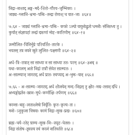
निद्रा-नाशाद् अङ्ग-मर्द-शिरो-गौरव-जृम्भिकाः ।
जाड्य-ग्लानि-भ्रमा-पक्ति-तन्द्रा रोगाश् च वात-जाः ॥६४॥
७.६४ - जाड्यं ग्लानि-भ्रमा-पक्ति- कफो ऽल्पो वायुनोद्धूतो धमनीः संनिरुध्य तु ।
कुर्यात् संज्ञापहां तन्द्रां दारुणां मोह-कारिणीम् ॥६४-१॥
उन्मीलित-विनिर्भुग्ने परिवर्तित-तारके ।
भवतस् तत्र नयने स्रुते लुलित-पक्ष्मणी ॥६४-२॥
अर्ध-त्रि-रात्रात् सा साध्या न सा साध्या ततः परम् ॥६४-३अब् ॥
यथा-कालम् अतो निद्रां रात्रौ सेवेत सात्म्यतः ।
अ-सात्म्याज् जागराद् अर्धं प्रातः स्वप्याद् अ-भुक्त-वान् ॥६५॥
७.६५ - अ-सात्म्य-जागराद् अर्धं शीलयेन् मन्द-निद्रस् तु क्षीर-मद्य-रसान् दधि ।
अभ्यङ्गोद्वर्तन-स्नान-मूर्ध-कर्णाक्षि-तर्पणम् ॥६६॥
कान्ता-बाहु-लताश्लेषो निर्वृतिः कृत-कृत्य-ता ।
मनो-ऽनुकूला विषयाः कामं निद्रा-सुख-प्रदाः ॥६७॥
ब्रह्म-चर्य-रतेर् ग्राम्य-सुख-निः-स्पृह-चेतसः ।
निद्रा संतोष-तृप्तस्य स्वं कालं नातिवर्तते ॥६८॥