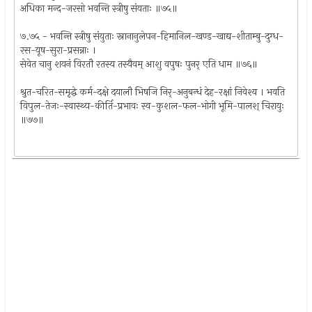
अधिका मन्द-जरसो भवन्ति स्त्रीषु संयताः ॥७५॥
७.७५ - भवन्ति स्त्रीषु संयुताः स्नानानुलेपन-हिमानिल-खण्ड-खाद्य-शीताम्बु-दुग्ध-
रस-यूष-सुरा-प्रसन्नाः ।
सेवेत चानु शयनं विरतौ रतस्य तस्यैवम् आशु वपुषः पुनर् एति धाम ॥७६॥
श्रुत-चरित-समृद्धे कर्म-दक्षे दयालौ भिषजि निर्-अनुबन्धं देह-रक्षां निवेश्य । भवति
विपुल-तेजः-स्वास्थ्य-कीर्ति-प्रभावः स्व-कुशल-फल-भोगी भूमि-पालश् चिरायुः
॥७७॥