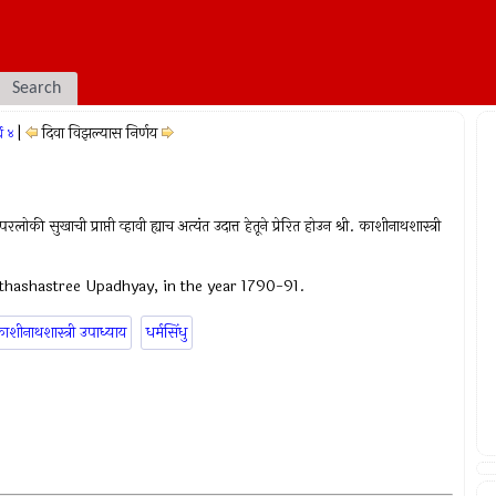
Search
|
दिवा विझल्यास निर्णय
्ध ४
ी सुखाची प्राप्ती व्हावी ह्याच अत्यंत उदात्त हेतूने प्रेरित होउन श्री. काशीनाथशास्त्री
thashastree Upadhyay, in the year 1790-91.
ाशीनाथशास्त्री उपाध्याय
धर्मसिंधु