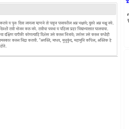
म
क
े व पुनः दिवा लागला म्हणजे तो पाहून पानावरील अन्न भक्षावे; दुसरे अन्न भक्षू नये.
यादि दिवशी रात्री भोजन करू नये. रात्रीचा चवथा व पहिला प्रहर विद्याभ्यासात घालवावा.
चिम किंवा दक्षिण यापैकी कोणत्याहि दिशेस उसे करून निजावे; उत्तरेस उसे करून कधीही
ा नमस्कार करून निद्रा करावी. "अगस्ति, माधव, मुचुकुंद, महामुनि कपिल, अस्तिक हे
होते.