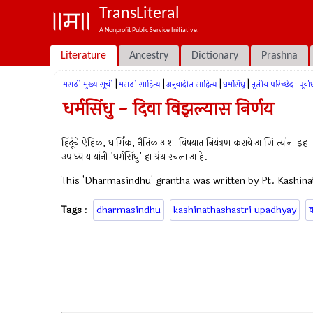
TransLiteral
A Nonprofit Public Service Initiative.
Literature
Ancestry
Dictionary
Prashna
|
|
|
|
मराठी मुख्य सूची
मराठी साहित्य
अनुवादीत साहित्य
धर्मसिंधु
तृतीय परिच्छेद : पूर्वार
धर्मसिंधु - दिवा विझल्यास निर्णय
हिंदूंचे ऐहिक, धार्मिक, नैतिक अशा विषयात नियंत्रण करावे आणि त्यांना इह-परलोक
उपाध्याय यांनी ’धर्मसिंधु’ हा ग्रंथ रचला आहे.
This 'Dharmasindhu' grantha was written by Pt. Kashina
Tags
:
dharmasindhu
kashinathashastri upadhyay
क