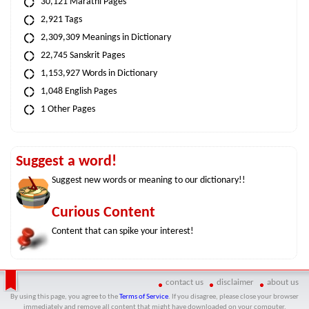
30,121 Marathi Pages
2,921 Tags
2,309,309 Meanings in Dictionary
22,745 Sanskrit Pages
1,153,927 Words in Dictionary
1,048 English Pages
1 Other Pages
Suggest a word!
Suggest new words or meaning to our dictionary!!
Curious Content
Content that can spike your interest!
contact us
disclaimer
about us
By using this page, you agree to the
Terms of Service
. If you disagree, please close your browser
immediately and remove all content that might have downloaded on your computer.