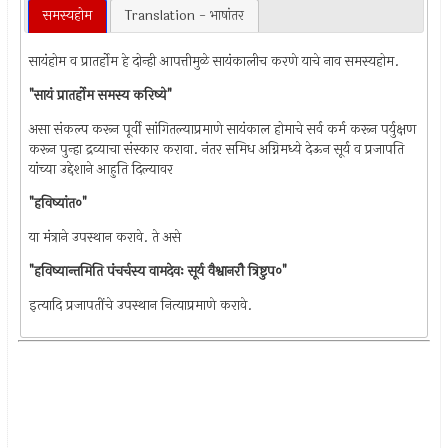
समस्यहोम
Translation - भाषांतर
सायंहोम व प्रातर्होम हे दोन्ही आपत्तीमुळे सायंकालीच करणे याचे नाव समस्यहोम.
"सायं प्रातर्होम समस्य करिष्ये"
असा संकल्प करून पूर्वी सांगितल्याप्रमाणे सायंकाल होमाचे सर्व कर्म करून पर्युक्षण
करून पुन्हा द्रव्याचा संस्कार करावा. नंतर समिध अग्निमध्ये देऊन सूर्य व प्रजापति
यांच्या उद्देशाने आहुति दिल्यावर
"हविष्यांत०"
या मंत्राने उपस्थान करावे. ते असे
"हविष्यान्तमिति पंचर्चस्य वामदेवः सूर्य वैश्वानरौ त्रिष्टुप०"
इत्यादि प्रजापतींचे उपस्थान नित्याप्रमाणे करावे.