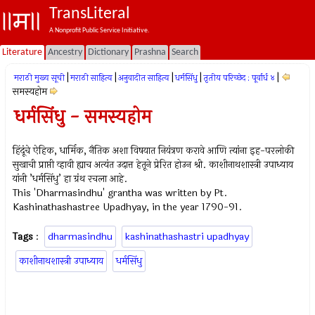
TransLiteral
A Nonprofit Public Service Initiative.
Literature
Ancestry
Dictionary
Prashna
Search
|
|
|
|
|
मराठी मुख्य सूची
मराठी साहित्य
अनुवादीत साहित्य
धर्मसिंधु
तृतीय परिच्छेद : पूर्वार्ध ४
समस्यहोम
धर्मसिंधु - समस्यहोम
हिंदूंचे ऐहिक, धार्मिक, नैतिक अशा विषयात नियंत्रण करावे आणि त्यांना इह-परलोकी
सुखाची प्राप्ती व्हावी ह्याच अत्यंत उदात्त हेतूने प्रेरित होउन श्री. काशीनाथशास्त्री उपाध्याय
यांनी ’धर्मसिंधु’ हा ग्रंथ रचला आहे.
This 'Dharmasindhu' grantha was written by Pt.
Kashinathashastree Upadhyay, in the year 1790-91.
Tags
:
dharmasindhu
kashinathashastri upadhyay
काशीनाथशास्त्री उपाध्याय
धर्मसिंधु