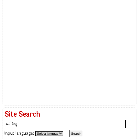
Site Search
Input language: