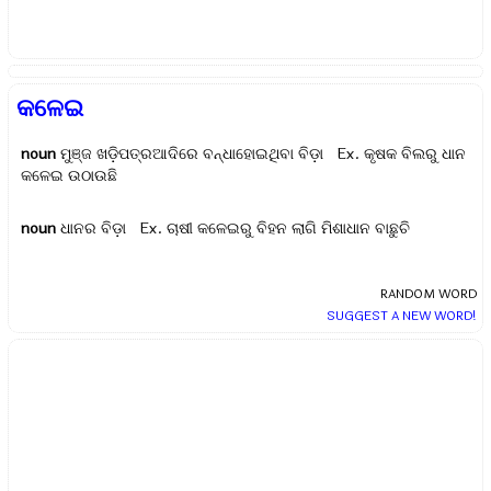
କଳେଇ
noun
ମୁଞ୍ଜ ଖଡ଼ିପତ୍ରଆଦିରେ ବନ୍ଧାହୋଇଥିବା ବିଡ଼ା Ex.
କୃଷକ ବିଲରୁ ଧାନ
କଳେଇ ଉଠାଉଛି
noun
ଧାନର ବିଡ଼ା Ex.
ଚାଷୀ କଳେଇରୁ ବିହନ ଲାଗି ମିଶାଧାନ ବାଛୁଚି
RANDOM WORD
SUGGEST A NEW WORD!