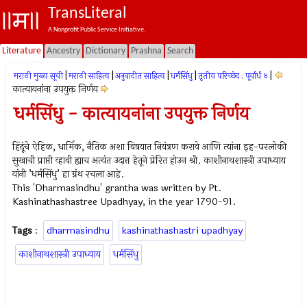
TransLiteral
A Nonprofit Public Service Initiative.
Literature
Ancestry
Dictionary
Prashna
Search
|
|
|
|
|
मराठी मुख्य सूची
मराठी साहित्य
अनुवादीत साहित्य
धर्मसिंधु
तृतीय परिच्छेद : पूर्वार्ध ४
कात्यायनांना उपयुक्त निर्णय
धर्मसिंधु - कात्यायनांना उपयुक्त निर्णय
हिंदूंचे ऐहिक, धार्मिक, नैतिक अशा विषयात नियंत्रण करावे आणि त्यांना इह-परलोकी
सुखाची प्राप्ती व्हावी ह्याच अत्यंत उदात्त हेतूने प्रेरित होउन श्री. काशीनाथशास्त्री उपाध्याय
यांनी ’धर्मसिंधु’ हा ग्रंथ रचला आहे.
This 'Dharmasindhu' grantha was written by Pt.
Kashinathashastree Upadhyay, in the year 1790-91.
Tags
:
dharmasindhu
kashinathashastri upadhyay
काशीनाथशास्त्री उपाध्याय
धर्मसिंधु