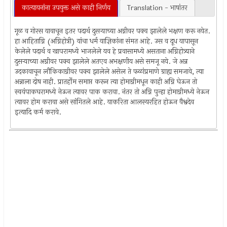
कात्यायनांना उपयुक्त असे काही निर्णय
Translation - भाषांतर
गूळ व गोरस यावाचून इतर पदार्थ दुसर्‍याच्या अग्नीवर पक्व झालेले भक्षण करू नयेत.
हा आहिताग्नि (अग्निहोत्री) यांचा धर्म याज्ञिकांना संमत आहे. उस व दूध यापासून
केलेले पदार्थ व खापरामध्ये भाजलेले यव हे प्रवासामध्ये असताना अग्निहोत्र्याने
दुसर्‍याच्या अग्नीवर पक्व झालेले अतएव अभक्षणीय असे समजू नये. जे अन्न
उदकावाचून लौकिकाग्नीवर पक्व झालेले असेल ते फळांप्रमाणे ग्राह्य समजावे, त्या
अन्नाला दोष नाही. प्रातर्होम समाप्त करून त्या होमाग्नीमधून काही अग्नि घेऊन तो
स्वयंपाकघरामध्ये नेऊन त्यावर पाक करावा. नंतर तो अग्नि पुन्हा होमाग्नीमध्ये नेऊन
त्यावर होम करावा असे सांगितले आहे. याकरिता आलस्यरहित होऊन वैश्वदेव
इत्यादि कर्म करावे.