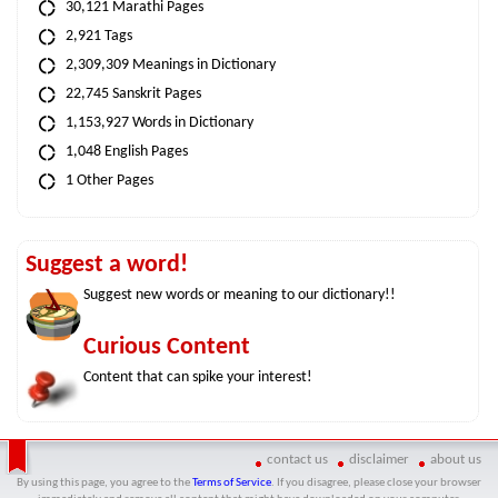
30,121 Marathi Pages
2,921 Tags
2,309,309 Meanings in Dictionary
22,745 Sanskrit Pages
1,153,927 Words in Dictionary
1,048 English Pages
1 Other Pages
Suggest a word!
Suggest new words or meaning to our dictionary!!
Curious Content
Content that can spike your interest!
contact us
disclaimer
about us
By using this page, you agree to the
Terms of Service
. If you disagree, please close your browser