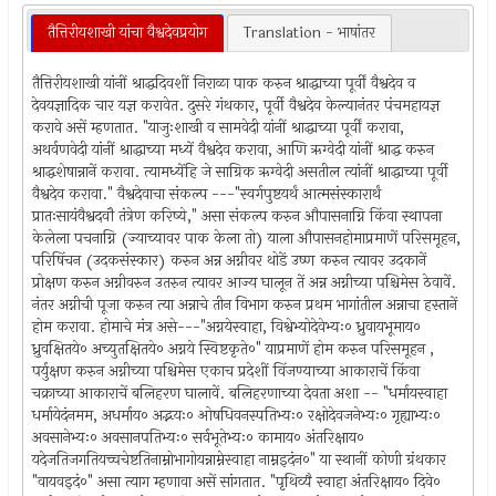
तैत्तिरीयशाखी यांचा वैश्वदेवप्रयोग
Translation - भाषांतर
तैत्तिरीयशाखी यांनीं श्राद्धदिवशीं निराळा पाक करुन श्राद्धाच्या पूर्वीं वैश्वदेव व
देवयज्ञादिक चार यज्ञ करावेत. दुसरे गंथकार, पूर्वी वैश्वदेव केल्यानंतर पंचमहायज्ञ
करावे असें म्हणतात. "याजुःशाखी व सामवेदी यांनीं श्राद्धाच्या पूर्वीं करावा,
अथर्वणवेदी यांनीं श्राद्धाच्या मध्यें वैश्वदेव करावा, आणि ऋग्वेदी यांनीं श्राद्ध करुन
श्राद्धशेषान्नानें करावा. त्यामध्येंहि जे साग्रिक ऋग्वेदी असतील त्यांनीं श्राद्धाच्या पूर्वी
वैश्वदेव करावा." वैश्वदेवाचा संकल्प ---"स्वर्गपुष्टयर्थं आत्मसंस्कारार्थं
प्रातःसायंवैश्वदवौ तंत्रेण करिष्ये," असा संकल्प करुन औपासनाग्नि किंवा स्थापना
केलेला पचनाग्नि (ज्याच्यावर पाक केला तो) याला औपासनहोमाप्रमाणें परिसमूहन,
परिषिंचन (उदकसंस्कार) करुन अन्न अग्नीवर थोडें उष्ण करुन त्यावर उदकानें
प्रोक्षण करुन अग्नीवरुन उतरुन त्यावर आज्य घालून तें अन्न अग्नीच्या पश्चिमेस ठेवावें.
नंतर अग्नीची पूजा करुन त्या अन्नाचे तीन विभाग करुन प्रथम भागांतील अन्नाचा हस्तानें
होम करावा. होमाचे मंत्र असे---"अग्नयेस्वाहा, विश्वेभ्योदेवेभ्यः० ध्रुवायभूमाय०
ध्रुवक्षितये० अच्युतक्षितये० अग्नये स्विष्टकृते०" याप्रमाणें होम करुन परिसमूहन ,
पर्युक्षण करुन अग्नीच्या पश्चिमेस एकाच प्रदेशीं विंजण्याच्या आकाराचें किंवा
चक्राच्या आकाराचें बलिहरण घालावें. बलिहरणाच्या देवता अशा -- "धर्मायस्वाहा
धर्मायेदंनमम, अधर्माय० अद्भयः० ओषधिवनस्पतिभ्यः० रक्षोदेवजनेभ्यः० गृह्याभ्यः०
अवसानेभ्यः० अवसानपतिभ्यः० सर्वभूतेभ्यः० कामाय० अंतरिक्षाय०
यदेजतिजगतियच्चचेष्टतिनाम्नोभागोयन्नाम्नेस्वाहा नाम्नइदंन०" या स्थानीं कोणी ग्रंथकार
"वायवइदं०" असा त्याग म्हणावा असें सांगतात. "पृथिव्यै स्वाहा अंतरिक्षाय० दिवे०