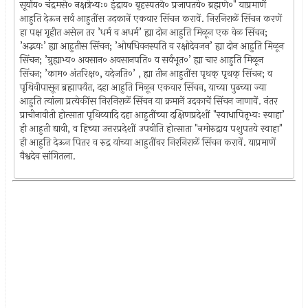
सूर्याय० चंद्रमसे० नक्षत्रेभ्यः० इंद्राय० बृहस्पतये० प्रजापतये० ब्रह्मणे०" याप्रमाणें
आहुति देऊन सर्व आहुतींस उदकानें एकवार सिंचन करावें. निरनिराळें सिंचन करणें
हा पक्ष गृहीत असेल तर ’धर्म व अधर्म’ ह्या दोन आहुति मिळून एक वेळ सिंचन;
’अद्भयः’ ह्या आहुतीस सिंचन; ’ओषधिवनस्पति व रक्षोदेवजन’ ह्या दोन आहुति मिळून
सिंचन; ’ग्रुह्याभ्य० अवसान० अवसानपति० व सर्वभूत०’ ह्या चार आहुति मिळून
सिंचन; ’काम० अंतरिक्ष०, यदेजति०’ , ह्या तीन आहुतींस पृथक्‌ पृथक्‌ सिंचन; व
पृथिवीपासून ब्रह्मापर्यंत, दहा आहुति मिळून एकवार सिंचन, याच्या पुढच्या ज्या
आहुति त्यांला प्रत्येकींस निरनिराळें सिंचन या क्रमानें उदकाचें सिंचन जाणावें. नंतर
प्राचीनावीती होत्साता पृथिव्यादि दहा आहुतींच्या दक्षिणप्रदेशीं "स्वाधापितृभ्यः स्वाहा’
ही आहुती द्यावी, व हिच्या उत्तरप्रदेशीं उपवीति होत्साता "नमोरुद्राय पशुपतये स्वाहा"
ही आहुति देऊन पितर व रुद्र यांच्या आहुतींवर निरनिराळें सिंचन करावें. याप्रमाणें
वैश्वदेव सांगितला.