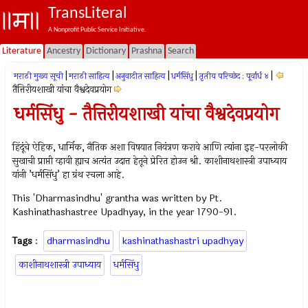
TransLiteral
A Nonprofit Public Service Initiative.
Literature
Ancestry
Dictionary
Prashna
Search
|
|
|
|
|
मराठी मुख्य सूची
मराठी साहित्य
अनुवादीत साहित्य
धर्मसिंधु
तृतीय परिच्छेद : पूर्वार्ध ४
तैत्तिरीयशाखी यांचा वैश्वदेवप्रयोग
धर्मसिंधु - तैत्तिरीयशाखी यांचा वैश्वदेवप्रयोग
हिंदूंचे ऐहिक, धार्मिक, नैतिक अशा विषयात नियंत्रण करावे आणि त्यांना इह-परलोकी
सुखाची प्राप्ती व्हावी ह्याच अत्यंत उदात्त हेतूने प्रेरित होउन श्री. काशीनाथशास्त्री उपाध्याय
यांनी ’धर्मसिंधु’ हा ग्रंथ रचला आहे.
This 'Dharmasindhu' grantha was written by Pt.
Kashinathashastree Upadhyay, in the year 1790-91.
Tags
:
dharmasindhu
kashinathashastri upadhyay
काशीनाथशास्त्री उपाध्याय
धर्मसिंधु