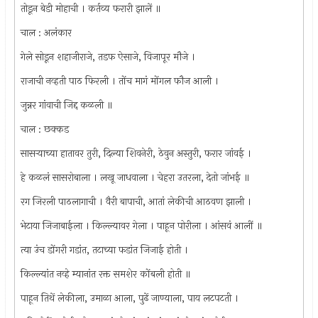
तोडून बेडी मोहाची । कर्तव्य फरारी झालें ॥
चाल : अलंकार
गेले सोडून शहाजीराजे, तडफ ऐसाजे, विजापूर मौजे ।
राजाची नव्हती पाठ फिरली । तोंच मागं मोंगल फौज आली ।
जुन्नर गांवाची जिद्द कळली ॥
चाल : छक्कड
सासर्‍याच्या हातावर तुरी, दिल्या शिवनेरी, ठेवुन अस्तुरी, फरार जांवई ।
हे कळलं सासरोबाला । लखू जाधवाला । चेहरा उतरला, देतो जांभई ॥
रग जिरली पाठलागाची । वैरी बापाची, आतां लेकीची आठवण झाली ।
भेटाया जिजाबाईला । किल्ल्यावर गेला । पाहून पोरीला । आंसवं आलीं ॥
त्या उंच डोंगरी गडांत, तटाच्या फडांत जिजाई होती ।
किल्ल्यांत नव्हे म्यानांत रक्त समशेर कोंबली होती ॥
पाहून तिथें लेकीला, उमाळा आला, पुढें जाण्याला, पाय लटपटती ।