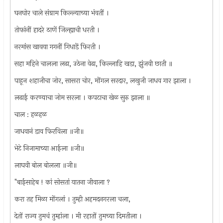
घनघोर चाले संग्राम किल्ल्याच्या भंवतीं ।
तोफांनीं हादरे ठाणें जिल्ह्याची धरती ।
नरमांस खावया गगनीं गिधाडें फिरती ।
सहा महिने चालला लढा, उठेना वेढा, किल्लाहि खडा, झुंजवी छाती ॥
पाहून शहाजीचा जोर, सासरा चोर, मोंगल सरदार, लखुजी जाधव गार झाला ।
लढाई करण्याचा जोम सरला । कपटाचा खेळ सुरु झाला ॥
चाल : हळहळ
जाधवानं डाव फिरविला ॥जी॥
भेटे निजामाच्या आईला ॥जी॥
लाघवी बोल बोलला ॥जी॥
"बाईसाहेब ! कां सोसतां यातना जीवाला ?
करा तह मिळा मोंगलां । तुम्ही अहमदनगरला चला,
देतों राज्य तुमचं तुम्हांला । मी रहातों तुमच्या दिमतीला ।