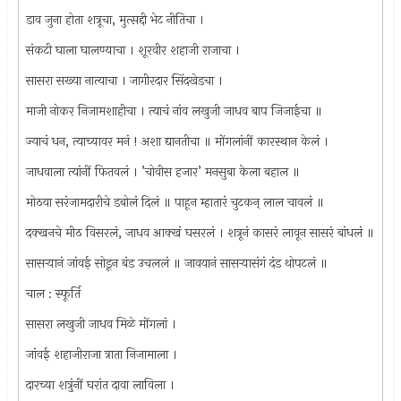
डाव जुना होता शत्रूचा, मुत्सद्दी भेट नीतिचा ।
संकटी घाला घालण्याचा । शूरवीर शहाजी राजाचा ।
सासरा सख्या नात्याचा । जागीरदार सिंदखेडचा ।
माजी नोकर निजामशाहीचा । त्याचं नांव लखुजी जाधव बाप जिजाईचा ॥
ज्याचं धन, त्याच्यावर मनं ! अशा द्यानतीचा ॥ मोंगलांनीं कारस्थान केलं ।
जाधवाला त्यांनीं फितवलं । ’चोवीस हजार’ मनसुबा केला बहाल ॥
मोठया सरंजामदारीचे डबोलं दिलं ॥ पाहून म्हातारं चुटकन्‌ लाल चावलं ॥
दक्खनचे मीठ विसरलं, जाधव आक्खं घसरलं । शत्रूनं कासरं लावून सासरं बांधलं ॥
सासर्‍यानं जांवई सोडून बंड उचललं ॥ जावयानं सासर्‍यासंगं दंड थोपटलं ॥
चाल : स्फूर्ति
सासरा लखुजी जाधव मिळे मोंगलां ।
जांवई शहाजीराजा त्राता निजामाला ।
दारच्या शत्रुंनीं घरांत दावा लाविला ।