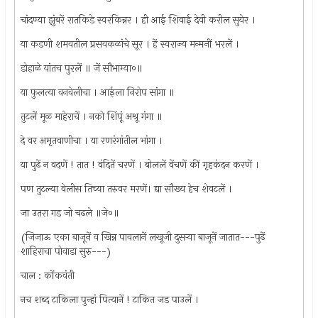
चांदण्या झुंबरें रातकिडे स्वरकिन्नर । ही आई शिवाई देवी करील सुयेर ।
या कडणी शमवतील प्रसवकळांचे सूर । हें स्वराज्य मन्मनीं भरलें ।
डोहाळे यांतच पुरलें ॥ जें सौभाग्या०॥
या फुलत्या वनवेलीचा । आईला निरोप सांगा ॥
तुटलें मूळ माहेराचें । नको शिंपूं अश्रू गंगा ॥
दे वर अमृतवाणीचा । या रणरंगांतील भांगा ।
या पुढें न वदणें ! तात ! वंदितें चरणें । बोललें वेंचणें कीं गृहकंदन करणें ।
पण तुटल्या वेलीस तिच्या तरुवर मरणें। द्या सौख्य हेच शेवटलें ।
जा उतरा गड जो चढले ॥जे०॥
(जिजाऊ एका बाजूनें व खिन्न पावलानें लखूजी दुसर्‍या बाजूनें जातात---पुढें
शाहिराचा पोवाडा सुरु---)
चाल : कोंकवंती
नच शब्द टाकिला पुन्हां पित्यानें ! टाकित जड पाउलें ।