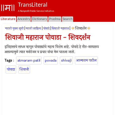
TransLiteral
A Nonprofit Public Service Initiative.
Literature
Ancestry
Dictionary
Prashna
Search
|
|
|
|
शिवदर्शन
मराठी मुख्य सूची
मराठी साहित्य
पोवाडे
शिवाजी महाराज
शिवाजी महाराज पोवाडा - शिवदर्शन
इतिहासाचे साधन म्हणून पोवाड्यांचे महत्व विशेष आहे. पोवाडे हे गीत-नाट्यरूप
असल्यामुळे त्यात मनोरंजन व प्रचार यांचा मेळ घातला जातो.
Tags
:
atmaram patil
povada
shivaji
आत्माराम पाटील
पोवाडा
शिवाजी