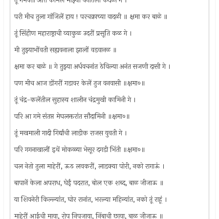
तूं गर्भवती अति कोमलं माझ्या वनांतली कर्दळी गे ।
परी मीच तुला गांजिलें हाय ! परचक्राच्या वादळी ॥ क्षमा कर बाळे ॥
तूं सिंहीण महाराष्ट्राची व्याकुळ उदरीं प्रसूति कळ गे ।
मी तुझ्याभोंवती सह्यवनाला झालों वडवानळ ॥
क्षमा कर बाळे ॥ गे तुझ्या अर्धवचनांत ठेविल्या अनंत सजणी दासी गे ।
पण मीच आज डोंगरीं गडावर केलें तुज वनवासी ॥क्षमा०॥
तूं चंद्र-कलेंतील सुहास्य शालीन चंद्रमुखी कामिनी गे ।
परि आ गमे संतप्त मेघलक्तरांत सौदामिनी ॥क्षमा०॥
तूं मखमाली गादी गिर्द्यांची लाडीक राजस युवती गे ।
परि गगनाखालीं इथें मोकळ्या भेसूर दगडी भिंती ॥क्षमा०॥
चल नेतो तुला माहेरीं, ऊठ लवकरीं, लाडक्या पोरी, नको रागाऊं ।
बापानें केला अपराध, घेईं पदरात, बोल एक शब्द, बाळ जीजाऊ ॥
या शिवनेरी किल्ल्यांत, घोर रानांत, भरल्या महिन्यांत, नको तूं राहूं ।
माहेरीं आईची माया, रोप निपजाया, निंबाची छाया, बाळ जीजाऊ ॥