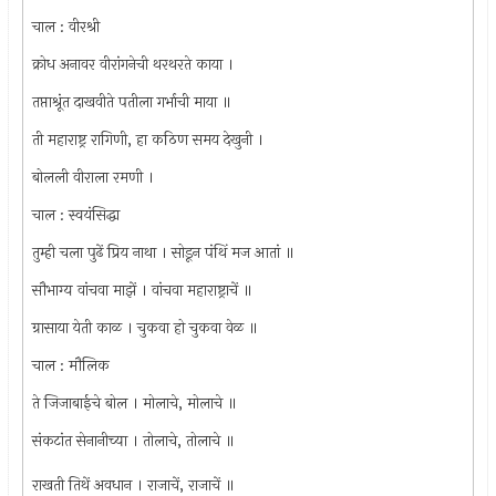
चाल : वीरश्री
क्रोध अनावर वीरांगनेची थरथरते काया ।
तप्ताश्रूंत दाखवीते पतीला गर्भाची माया ॥
ती महाराष्ट्र रागिणी, हा कठिण समय देखुनी ।
बोलली वीराला रमणी ।
चाल : स्वयंसिद्धा
तुम्ही चला पुढें प्रिय नाथा । सोडून पंथिं मज आतां ॥
सौभाग्य वांचवा माझें । वांचवा महाराष्ट्राचें ॥
ग्रासाया येती काळ । चुकवा हो चुकवा वेळ ॥
चाल : मौलिक
ते जिजाबाईचे बोल । मोलाचे, मोलाचे ॥
संकटांत सेनानीच्या । तोलाचे, तोलाचे ॥
राखती तिथें अवधान । राजाचें, राजाचें ॥