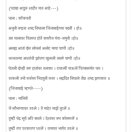
(पडद्या आडून शाहीर गात आहे---)
चाल : कोंकवती
अजुनी नव्हता शब्द निघाला जिजाबाईच्या वदनीं । हो॥
तप्त गालावर वितळत होतें काळीज गंगा-जमुनी ।हो॥
असह्य आतां दोन लोचनां अलोट माया पाणी ।हो॥
थरथरल्या अधरांची झांपण खुलली उसळे वाणी ।हो॥
घेतली दोन्हीं तळ हातांवर तलवार । टाकलीं पाऊलें पित्यासमोर चार ।
ठाकली उभी नजरेस भिडवुनी नजर । सद्गदित निघाले तीव्र शब्द झणकार ॥
(जिजाबाई म्हणते----)
चाल : मानिनी
जें सौभाग्यावर उठले । तें माहेर माझें तुटलें ॥
तुम्हीं चंद्र सूर्य अरि बनले । देशावर नभ कोसळलें ॥
तुम्हीं रण परकारण धरलें । रामावर भार्गव उठले ॥