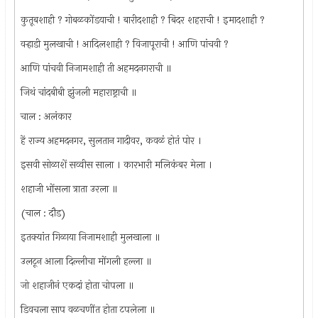
कुतूबशाही ? गोबळकोंडयाची ! बारीदशाही ? बिदर शहराची ! इमादशाही ?
वर्‍हाडी मुलखाची ! आदिलशाही ? विजापूराची ! आणि पांचवी ?
आणि पांचवी निजामशाही ती अहमदनगराची ॥
जिथं चांदबीबी झुंजली महाराष्ट्राची ॥
चाल : अलंकार
हें राज्य अहमदनगर, सुलतान गादीवर, कवळं होतं पोर ।
इसवी सोळाशें सव्वीस साला । कारभारी मलिकंबर मेला ।
शहाजी भोंसला त्राता उरला ॥
(चाल : दौड)
इतक्यांत गिळाया निजामशाही मुलखाला ॥
उलटून आला दिल्लीचा मोंगली हल्ला ॥
जो शहाजीनं एकदां होता चोपला ॥
डिवचला साप वळचणींत होता टपलेला ॥