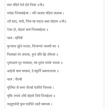
सात महिनं गेलं होतं तिला ॥जी॥
गरोदर जिजाबाईला । जरि सातवा महिना चालला ।
तरी दगड, माती, चिंचा खा नव्हता असा डोहाळा ॥जी॥
ऐका हो, डोहाळं कसं जिजाबाईला ॥
चाल : दामिनी
बुरजावर झुंजे भरतार, तिरकमठं चालवी नार ॥
चिलखतं तंग अंगाला, कुठं बत्ति देई तोफेला ॥
धुमधडाम धूर गगनाला, त्या धुरांत चमके चपला ॥
आईची माया घायाळा, दे स्फूर्ति लढणार्‍याला ॥
चाल : वीरश्री
मूर्तिमंत ती समर वीरश्री चेतविते किल्ला ।
मुक्ति रणाचे शौर्य डोहाळे तिथें जिजाईला ॥
मातृगुणांची कूस घडविते उदरीं बाळाला ।