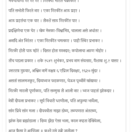
भंवर्‍यावाणी गर्र गर्र गर्र । गिरक्या मारीत चक्राकार ।
पति सभोती फिरते नार । एका गिरकींत आठ प्रहर ।
आठ प्रहरांचा एक वार । तीनशें साठ गिरकींत पार ।
प्रदक्षिणेचा एक घेर । खेळ मेनका-विश्वामित्र, चालला असे अधांतर ।
अनादि अंत निरंतर । एका गिरकींत चमत्कार । पाही स्थिर प्रभाकर ।
गिरकी होती पाठ म्होरं । दिसत होता छानदार; कपोलाचा अरुण मोहोर ।
तोंच घडला प्रकार । शके १५४९ शुभंकर, प्रभव नाम संवत्सर, वैशाख शु.१ वासर ।
उत्तररात्र गुरुवार, अश्विन नामें नक्षत्र ६ एप्रिल दिनक्षर, १६२७ सुंदर ।
असतां सालमजकूर, दिव्यध्वज फडकणार, घेऊन पृथ्वीनें खांद्यावर ।
गिरकी मारली पूर्णाकार, पति सन्मुख ती आली नार । ध्वज पाहतां झोकदार ।
नेत्रीं दीपला प्रभाकर । सूर्य विचारी धरणीला, पति अपुल्या भार्येला,
सांग प्रिये सांग मला । दीपववीता माझा डोळा, तळपणारा अंतराळा,
झांक देवा ब्रह्मांडाला । दिव्य झेंडा ऐसा भला, काल नव्हता देखियेला,
आज कैसा गे आणिला ॥ कशी गमे स्त्री जातीला ?