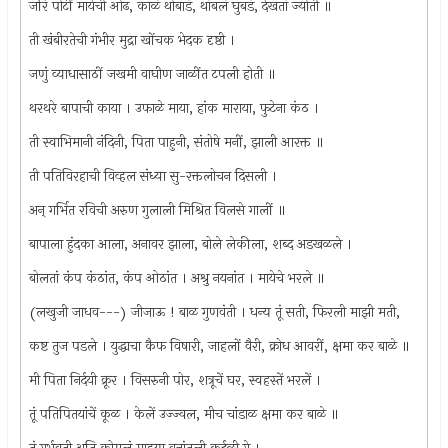
जरि पोटीं मायेची ओढ, काळं थोबाडं, थांबलं घुबडं, देखतां ज्योती ॥
ती खंबीरतेची गंभीर मुद्रा खोंचक भेदक दृष्ठी ।
जणुं व्याधासाठीं जखमी वाघीण जाळींत टपली होती ॥
थरथरे बापाची काया । उफाळे माया, हांक माराया, फुटेना कंठ ।
ती स्वाभिमानी नंदिनी, पिता पाहुनी, संतोषे मनीं, झाली आरक्त ॥
ती पतिविरहाची विव्हल संध्या सु-रक्तलोचन दिसली ।
अन् गर्भित रविची अरुण गुलाली मिश्रित विलसे गालीं ॥
बापाला हुंदका आला, अनावर झाला, बोले लेकीला, शब्द अडखळले ।
बोलतां कंप कंठांत, कंप ओठांत । अश्रु नयनांत । मायेचे भरले ॥
(लखुजी जाधव---) जीजाऊ ! बाळ गुणवंती । धन्य तूं सती, फिरली माझी मती,
कष्ट तुज पडले । युद्धाचा कैफ विषारी, जाहलों वैरी, क्रोध आवरीं, क्षमा कर बाळे ॥
मी पिता निर्दयी क्रूर । विसरुनी पोर, शत्रूचें घर, स्वहस्तें भरलें ।
तूं पतिपितयांचें कूळ । केलें उज्ज्वल, मीच चांडाळ क्षमा कर बाळे ॥