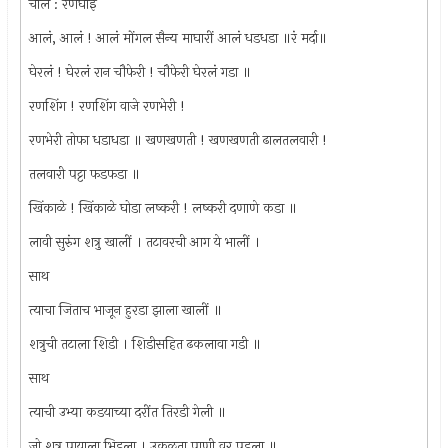
चाल : रणघाई
आलं, आलं ! आलं मोंगल सैन्य माघारीं आलं धडधडा ॥रं मर्दा॥
घेरलं ! घेरलं रान चौफेरी ! चौफेरी घेरलं गडा ॥
रणशिंग ! रणशिंग वाजे रणभेरी !
रणभेरी तोफा धडाधडा ॥ खणखणती ! खणखणती ढालतलवारी !
तलवारी पट्टा फडफडा ॥
खिंकाळे ! खिंकाळे घोडा लष्करी ! लष्करी दणाणे कडा ॥
लावी सुरुंग शत्रु खालीं । तटावरची आग ये भालीं ।
साथ
त्याचा जिताच भाजून हुरडा झाला खालीं ॥
शत्रुची तटाला शिडी । शिडीसहित ढकलावा गडी ॥
साथ
त्याची उभ्या कडयाच्या दरींत तिरडी गेली ॥
जो शत्रु पायाला भिडला । उकळता पाणी वर पडला ॥