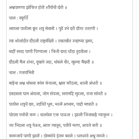
अश्वपाळणा झोकित होती शौर्याची दोरी ॥
चाल : स्फूर्ति
लागला पाठीला क्रूर शत्रु सेनानी । पुढें उभे दरी डोंगर उतरणी ।
त्या ओलांडीत दौडली राष्ट्रनंदिनी । रखरखीत उन्हाच्या झळा,
नाहीं सवड पाणी पिण्याला । किती दगड धोंडा तुडवीला ।
दौडली मैल शंभर, दुखावे उदर, थांबले वीर, खुल्या मैदानीं ॥
चाल : गजगामिनी
बाईचा अश्व थांबला कांस कंठाला, श्वास कोंडला, आली अंधारी ॥
डबडबला घाम अंगाला, जोम संपला, लगामहि सुटला, राजा सांवरी ॥
पाठीस शत्रुचें दळ, उडवितें धूळ, भरलें आभाळ, पाही माघारी ॥
पोटास गर्भाची कळ । चालवेना एक पाऊल । झाली जिजाबाई व्याकुळ ।
जर भिडला शत्रु येऊन, अटळ त्यातून, पतीचें मरण, आठवे नारी ॥
काळजाचें पाणी झालें । डोळ्यांचे इंगळ बनले । धगधगते अश्रु गळले ।