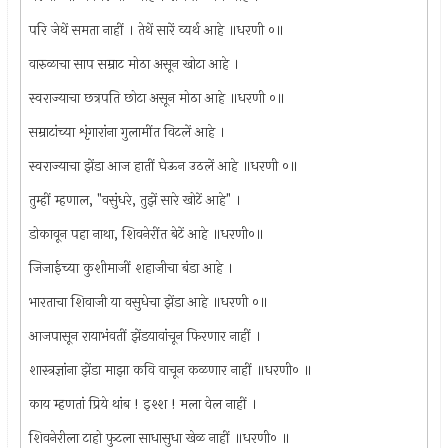
परि जेथें समता नाहीं । तेथें सारें व्यर्थ आहे ॥धरणी ०॥
वारुळाचा साप सम्राट मोठा असून खोटा आहे ।
स्वराज्याचा छत्रपति छोटा असून मोठा आहे ॥धरणी ०॥
सम्राटांच्या शृंगारांना गुलामींत विटलें आहे ।
स्वराज्याचा झेंडा आज हातीं घेऊन उठलें आहे ॥धरणी ०॥
तुम्हीं म्हणाल, "वसुंधरे, तुझें सारे खोटें आहे" ।
डोकावून पहा नाथा, शिवनेरींत बेटें आहे ॥धरणी०॥
जिजाईच्या कुशीमाजीं शहाजीचा बंडा आहे ।
भारताचा शिवाजी या वसुधेचा झेंडा आहे ॥धरणी ०॥
आजपासून रायाभंवतीं झेंडयावांचून फिरणार नाहीं ।
शास्त्रज्ञांना झेंडा माझा कवि वाचून कळणार नाहीं ॥धरणी० ॥
काय म्हणतां प्रिये थांब ! इश्श ! मला वेल नाहीं ।
शिवनेरीला टाहो फुटला साधासुधा खेळ नाहीं ॥धरणी० ॥