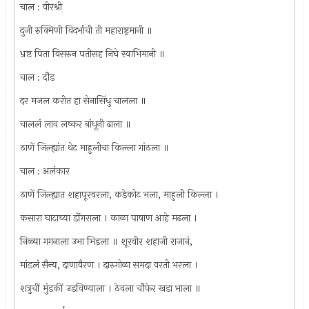
चाल : वीरश्री
दुजी रुक्मिणी विदर्भाची ती महाराष्ट्रमानी ॥
भ्रष्ट पिता विसरुन पतीसह निघे स्वाभिमानी ॥
चाल : दौड
दर मजल करीत हा सेनासिंधु चालला ॥
चाललं लाव लष्कर बांधूनी ढाला ॥
ठाणें जिल्ह्यांत थेट माहुलीचा किल्ला गांठला ॥
चाल : अलंकार
ठाणें जिल्ह्यात शहापूरवरला, कडेकोट भला, माहुली किल्ला ।
कसारा घाटाच्या डोंगराला । काळा पाषाण आहे मढला ।
निळ्या गगनाला उभा भिडला ॥ शूरवीर शहाजी राजानं,
मांडलं सैन्य, दाणावैरण । दारुगोळा समदा वरती भरला ।
शत्रुचीं मुंडकीं उडविण्याला । ठेवला चौफेर खडा भाला ॥