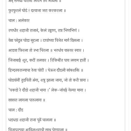
अन् समद्या वीरांनीं लगाम तंग ओढला ॥
फुरफुरलं घोडं ! दरवाजा जरा करकरला ॥
चाल : अलंकार
रणधीर शहाजी राजानं, केलं उड्डाण, रात्र भिणभिणं ।
वेढा फोडून घोडा सुटला । टापांच्या विजेत मार्ग दिसला ।
आडवा फिरला तो उभा चिरला ॥ भरधांव वारुवर स्वार ।
जिजाबाई शूर, कटीं तलवार । रिकिबींत पाय लगाम हातीं ।
हिन्दस्वराज्याचा ठेवा पोटीं । घेऊन दौडली सांबशक्ति ॥
घोडयांनीं तुडविती अंगा, शत्रु झाला जागा, जो तो करी त्रागा ।
’पकडो रे दौडो शहाजी भागा ।’ लेक-जांवई गेल्या मागा ।
सासरा लागला पाठलागा ॥
चाल : दौड
धडधडा शहाजी राजा पुढें चालला ॥
विजापूरच्या आदिलशहाची साथ घेण्याला ॥