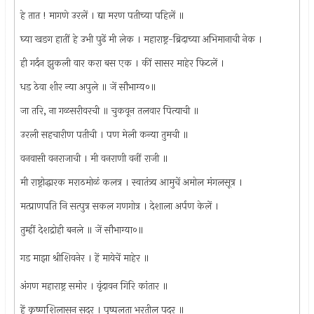
हे तात ! मागणे उरलें । द्या मरण पतीच्या पहिलें ॥
घ्या खङग हातीं हे उभी पुढें मी लेक । महाराष्ट्र-ब्रिदाच्या अभिमानाची नेक ।
ही गर्दन झुकली वार करा बस एक । कीं सासर माहेर फिटलें ।
धड ठेवा शीर न्या अपुले ॥ जें सौभाग्य०॥
जा तरि, ना गळसरीवरची ॥ चुकवून तलवार पित्याची ॥
उरली सहचारीण पतीची । पण मेली कन्या तुमची ॥
वनवासी वनराजाची । मी वनराणी वनीं राजी ॥
मी राष्ट्रोद्धारक मराठमोळं कलत्र । स्वातंत्र्य आमुचें अमोल मंगलसूत्र ।
मत्प्राणपति नि सत्‍पुत्र सकल गणगोत्र । देशाला अर्पण केलें ।
तुम्हीं देशद्रोही बनले ॥ जें सौभाग्या०॥
गड माझा श्रीशिवनेर । हें मायेचें माहेर ॥
अंगण महाराष्ट्र समोर । वृंदावन गिरि कांतार ॥
हें कृष्णशिलासन सदर । पुष्पलता भरतील पदर ॥