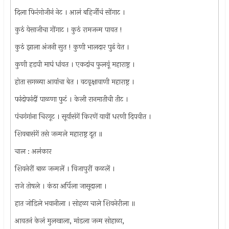
दिला फिरंगोजीनं नेट । आलं बहिर्जीचं सोंगाट ।
कुठं येसाजीचा गोंगाट । कुठं रामजन्म पावत !
कुठं झाला अंजनी सुत ! कुणी भालदार पुढं येत ।
कुणी हडपी माघं धांवत । एकदांच फुलवूं महाराष्ट्र ।
होता सगळ्या आयांचा बेत । वटवृक्षावाणी महाराष्ट्र ।
फांदोफांदीं पाळणा फुटं । केली रानमातीची तीट ।
पंचगंगांना चिरगूट । सूर्यासंगें किरणें यावीं धरणी दिपवीत ।
शिवबासंगें तसे जन्मले महाराष्ट्र दूत ॥
चाल : अलंकार
शिवनेरीं बाळ जन्मलें । विजापुरीं कळलें ।
राजे तोषले । कंठा अर्पिला जासूदाला ।
हात जोडिले भवानीला । सोहळा चाले शिवनेरीला ॥
आवतनं केलं मुलखाला, मांडला जन्म सोहाळा,