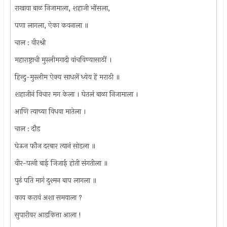
राखाया बाळ निजामाला, शहाजी भोंसला,
पणा लागला, ऐका कवनाला ॥
चाल : वीरश्री
महाराष्ट्राची मुस्लीमगादी वांचविण्यासाठीं ।
हिन्दु-मुस्लीम ऐक्य साधलें ध्येय हें मराठी ॥
शहाजीनं विचार मग केला । घेतलं बाळा निजामाला ।
आणि त्याच्या विधवा मातेला ।
चाल : दौड
घेऊन फौज दरबार त्यानं सोडला ॥
वीर-पत्‍नी बाई जिजाई होती संगतीला ॥
पुढं पति मागं दुश्मन बाप लागला ॥
काय करावं अशा समयाला ?
सुपारीवर आडकित्ता आला !