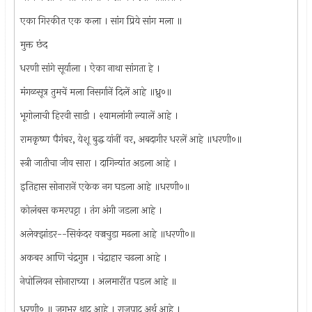
एका गिरकीत एक कला । सांग प्रिये सांग मला ॥
मुक्त छंद
धरणी सांगे सूर्याला । ऐका नाथा सांगता हे ।
मंगळसूत्र तुमचें मला निसर्गानें दिलें आहे ॥ध्रु०॥
भूगोलाची हिरवी साडी । श्यामलांगी ल्यालें आहे ।
रामकृष्ण पैगंबर, येशू बुद्ध यांनीं वर, अबदागीर धरलें आहे ॥धरणी०॥
स्त्री जातीचा जीव सारा । दागिन्यांत अडला आहे ।
इतिहास सोनारानें एकेक नग घडला आहे ॥धरणी०॥
कोलंबस कमरपट्टा । तंग अंगी जडला आहे ।
अलेक्झांडर--सिकंदर वज्रचुडा मढला आहे ॥धरणी०॥
अकबर आणि चंद्रगुप्त । चंद्राहार चढला आहे ।
नेपोलियन सोनाराच्या । अलमारींत पडल आहे ॥
धरणी० ॥ जगभर थाट आहे । राजपाट अर्थ आहे ।