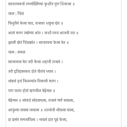
स्वराज्यकर्ता रणमर्दिनीच्या कुशींत गुण शिकला ॥
चाल : चिंता
फितुरीनं केला घात, राजावर शत्रुचा दांत ॥
आलं मरण उद्यांच्या आंत । कशी टळत आजची रात ॥
झालीं दोघं चिंताक्रांत । सटकायचा केला बेत ॥
चाल : समता
सटकायचा बेत जरी केला शहाजी राजानं ।
तरी इतिहासकार होतं वीरांचं ध्यान ।
थांबतां इथं किल्ल्यांत निकामी मरण ।
पण फरार होतां म्हणतील बेईमान ॥
बेईमान ॥ सांकडं सोडवायला, राजानं मार्ग काढला,
आपुल्या सख्या भावाला ॥ शरभोजी भोंसला याला,
हा प्रसंग समजाविला । भावानं हात पुढं केला,