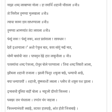
माझा शब्द लाखाच्या मोला । हा स्वार्थि शहाजी भोंसला ॥जी॥
तो गिळील तुमच्या मुलखाला ॥जी॥
त्याचा काळा डाव साधण्याला ॥जी॥
तुमच्या आमच्यांत तंटा लावला ॥जी॥
फंसूं नका ! फंसूं नका, अशा प्रसंगाला ! सावधान !
देतों इशार्‍याला !" अशी ऐकून बात, काय सांगूं मर्दा मात,
भोळी बायांची जात । पाघळून देई हात लखुजीला ॥ जी॥
परक्यांचा शब्द ऐकला, टोचून बोले घरच्याला । तिचा शब्द विषारी आला,
झोंबला शहाजी राजाला । झाली फितूर शत्रूला बाई, धन्याची आई,
बघा धन्यापायीं । शहाजी, दुष्मनाशीं लढला । धनीच तो शत्रुस वश झाला ।
इमानाची दुनिया नाहीं बोला ॥ माहूली डोंगरी किल्ला ।
घनदाट रान भंवताला । रणरंग भंग जाहला ।
किल्ल्याभंवतीं लढाई, तटावर हातघाई, आंत होती जिजाबाई ।