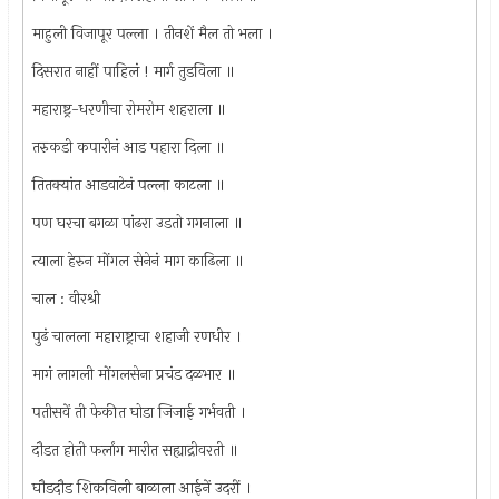
माहुली विजापूर पल्ला । तीनशें मैल तो भला ।
दिसरात नाहीं पाहिलं ! मार्ग तुडविला ॥
महाराष्ट्र-धरणीचा रोमरोम शहराला ॥
तरुकडी कपारीनं आड पहारा दिला ॥
तितक्यांत आडवाटेनं पल्ला काटला ॥
पण घरचा बगळा पांढरा उडतो गगनाला ॥
त्याला हेरुन मोंगल सेनेनं माग काढिला ॥
चाल : वीरश्री
पुढं चालला महाराष्ट्राचा शहाजी रणधीर ।
मागं लागली मोंगलसेना प्रचंड दळभार ॥
पतीसवें ती फेकीत घोडा जिजाई गर्भवती ।
दौडत होती फर्लांग मारीत सह्याद्रीवरती ॥
घौडदौड शिकविली बाळाला आईनें उदरीं ।