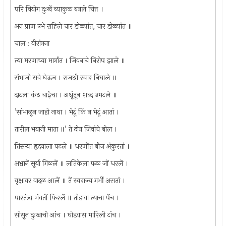
परि वियोग दुःखें व्याकुळ बनले चित्त ।
अन प्राण उभे राहिले चार डोळ्यांत, चार डोळ्यांत ॥
चाल : वीरांगना
त्या मरणाच्या मार्गांत । जिवनाचे निरोप झाले ॥
संभाजी सवे घेऊन । राजश्री स्वार निघाले ॥
दाटला कंठ बाईचा । अश्रूंतून शब्द उमटले ॥
’सांभाळून जाहो नाथा । भेटूं किं न भेटूं आतां ।
तारील भवानी माता ॥’ ते दोन जिवांचे बोल ।
तिसर्‍या हृदयाला पटले ॥ धरणींत बीज अंकुरतां ।
अभ्रानें सूर्या गिळलें ॥ लतिकेला फळ जों धरलें ।
वृक्षावर वादळ आलें ॥ तें स्वराज्य गर्भी असतां ।
पारतंत्र्य भंवतीं फिरलें ॥ तोडाया त्याचा पेंच ।
सोसून दुःखाची आंच । घोडयास मारिली टांच ।