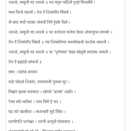
उतरले, लखुजी गड उतरले ॥ नच वळून पाहिलें पुन्हां बिजलीनें !
गगन किती फाटलें । तेज तें शिवनेरींत बिंबलें ।
ती दगड कडी गडवाट वांकडी तिनें हुंदके दिले ।
उतरले, लखुजी गड उतरले ॥ वर कठोरता कर्तव्य देवता शोकाकुल तळमळे ।
तेंज तें शिवनेरींत बिंबलें ॥ त्या शिवनेरीच्या कढणीवरुनी पारतंत्र्य घसरलें ।
उतरले, लखुजी गड उतरले ॥ वर ’पूर्णमास’ वेदना सोसुनी स्वातंत्र्य जन्मलें ।
तेंज तें ब्रह्मांडी फांकलें ॥
साथ : टाहोचा आवाज
टाहो फोडतां शिवनेर, गगनामाजीं घुमला सूर ।
विश्वांत झाला चमत्कार । सांगतो ’आत्मा’ शाहीर ।
ऐका सारे नारीनर । गगन निळें हें गार ।
ग्रह तारे खालींवर । मध्यभागीं सूर्य स्थिर ।
धरणीपति परमेश्वर । धरणी आमुची गोलाकार ।