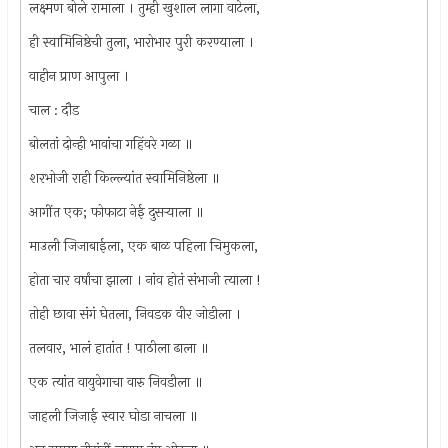
लक्ष्मण बोले रामाला । तुम्ही खुशाल लागा वाटेला,
ही स्वामिनिष्ठेची तुला, भारोभार पुरी करण्याला ।
वाहीन प्राण आपुला ।
चाल : दौड
बोलतां दोन्ही भावांचा गहिंवरे गळा ॥
शरभोजी राही किल्ल्यांत स्वामिनिष्ठेला ॥
आगींत एक; फोफाटा नेई दुसर्‍याला ॥
माउली जिजाबाईला, एक बाळ पहिला चिमुकला,
होता चार वर्षांचा झाला । नांव होतं संभाजी त्याला !
तोही छावा संगं घेतला, निवडक वीर जोडीला ।
तलवार, भालं हातांत ! पाठीला ढाला ॥
एक त्यांत वायुवेगाचा वारु निवडीला ॥
जाहली जिजाई स्वार घोडा नाचला ॥