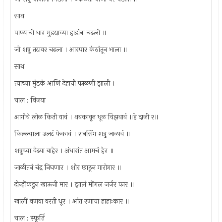
साथ
पाण्याची धार मुडद्याच्या हाडांना चढली ॥
जो शत्रु तटावर चढला । आरपार कंठांतून भाला ॥
साथ
त्याच्या मुंडकं आणि देहाची फाळणी झाली ।
चाल : विजया
आगीचे लोळ किती यावं । थबकावून धूळ विझवावं ॥हे दाजी र॥
किल्ल्याला उलटं फेकावं । रानसिंग शत्रु जाळावं ॥
शत्रुच्या वेढया बाहेर । अंधारांत आमचं हेर ॥
जाळीतनं चंद्र निघणार । शीर छाठून गारोगार ॥
दोन्हींकडून खाऊनी मार । झालं मोंगल जर्जर फार ॥
खालीं वणवा वरती धूर । आंत रणाचा हाहाःकार ॥
चाल : स्फूर्ति