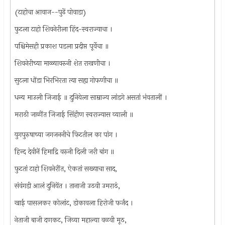
(टाहोचा आवाज--पुढें पोवाडा)
फुटला टाहो शिवनेरीला हिंद-स्वराज्याचा ।
पश्चिमेसही प्रकाश पडला प्रदीप्त पूर्वेचा ॥
शिवनेरीच्या माळ्यावरुनी शेत राखणीचा ।
सुटला धोंडा भिरभिरता त्या सह्य गोफणीचा ॥
धन्य माउली जिजाई ॥ दुनियेला साम्राज्य लांडगे असतां भंवतालीं ।
मराठी जाळींत जिजाई सिंहीण स्वराज्यास व्याली ॥
युगपुरुषाच्या जगजननीचे फिटतील का पांग ।
हिन्द देवीनें हिमाद्रि वरुनी दिली जरी बांग ॥
फुटतां टाहो शिवनेरींत, ऐकतां सख्याचा साद,
संवंगडी आलं दुनियेंत । तानाजी उठवी उमराठं,
खाई पासलकर कोलांट, डोकावला हिरोजी फर्जंद ।
नेताजी बाजी दणकट, जिव्या महाल्या वळवी मूठ,