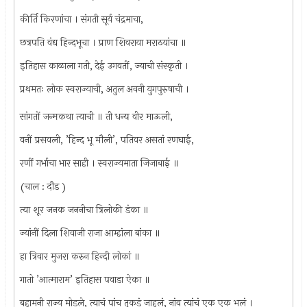
कीर्ति किरणांचा । संगती सूर्य चंद्रमाचा,
छत्रपति वंद्य हिन्दभूचा । प्राण शिवराया मराठयांचा ॥
इतिहास काळाला गती, देई उगवतीं, ज्याची संस्कृती ।
प्रथमतः लोक स्वराज्याची, अतुल अवनी युगपुरुषाची ।
सांगतों जन्मकथा त्याची ॥ ती धन्य वीर माऊली,
वनीं प्रसवली, ’हिन्द भू मौली’, पतिवर असतां रणघाई,
रणीं गर्भाचा भार साही । स्वराज्यमाता जिजाबाई ॥
(चाल : दौड )
त्या शूर जनक जननीचा त्रिलोकी डंका ॥
ज्यांनीं दिला शिवाजी राजा आम्हांला बांका ॥
हा त्रिवार मुजरा करुन हिन्दी लोकां ॥
गातो ’आत्माराम’ इतिहास पवाडा ऐका ॥
बहामनी राज्य मोडले, त्याचं पांच तुकडं जाहलं, नांव त्यांचं एक एक भलं ।