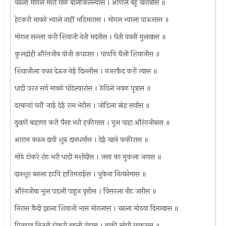
चढला मोगल मारी गोळे बालेकिल्ल्यास । आणले बहू खराबीस ॥
हेटकरी मावळे भ्याले नाहीं भडिमारास । मोगल भ्याला पाऊसास ॥
मोगल सल्ला करी शिवाजी नेती मदतीस । घेती यवनी मुलखास ॥
कुलद्रोही औरंगजीब योजी कपटास । पाठवि थैली शिवाजीस ॥
शिवाजीला वचन देऊन नेई दिल्लीस । नजरकैद करी त्यास ॥
धाडी परत सर्व मावळे घोडेस्वारांस । ठेविले जवळ पुत्रास ॥
दरबार्‍यां घरीं जाई देई रत्‍न भेटीस । जोडिला स्नेह सर्वांस ॥
दुखणें बाहाणा करी पैसा भरी हकीमास । गूल पाहा औरंगजीबास ॥
आराम करुन दावी शुरु दानधर्मास । देई खाने फकीरास ॥
मोठे टोकरे रोट भरी धाडी मशीदीस । जसा का मुकला जगास ॥
दानशूर बनला हटवि हातिमताईस । चुकेना नित्यनेमास ॥
औरंगजीबा भूल पडली पाहून वृत्तीस । विसरला नीट जप्तीस ॥
निरास कैदी झाला शिवाजी भास मोगलास । चढला मोठया दिमाखास ॥
पितापुत्र निजती टोकरी बदली रोटास । बाकी सोपी चाकरास ॥