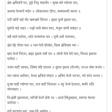
क्षेत्र क्षत्रियांचें घर, तुझे पितृ माहावीर । सुखा नसे त्यांच्या पार,
आल्या गेल्याचें माहेर ॥ शीखराकार डोंगर, नानावल्ली तरुवर ॥
परीं खोरीं वाहे नीर खळखळे निरंतर । झाडा फुलें झाला भार,
सुगंधी वाहे लहर । पक्षी गाती सोळा स्वर, मंजूळ वाणी मनोहर ॥
नदी नाले सरोवर, शोभे कमळांचा भार । भूमी अती काळसर,
क्षेत्र देई पीका फार ॥ धाव घेती दंगेखोर, दिला क्षेत्रियास मार ।
दास केले निरंतर, ब्रह्मा झाला मनीं गार ॥ लोभी मेले येथें फार, विधवा झाल्या
घरोघर ।
उपाय नाहीं लाचार, स्त्रिया वंदी पाटावर ॥ दुसरा झाला शीरजोर, परशा तोबा कठोर ।
मार त्याचा अनीवार, केला क्षत्रियां संव्हार ॥ क्षत्रिय केले जरजर, भये कांप थरथर ।
दुःखा नाहीं त्यांच्या पार, ठाव नाहीं निराधार ॥ बहु केले देशापर, बाकी राहि
मांगमाहार ।
निःक्षेत्रीं झाल्यावर, म्लेंच्छें केलें डोकें वर । आले सिंधुनदावर, स्वार्‍या केल्या
वारोंवार ।
गातें कटावांत सार, लक्ष देई अर्थावर ।