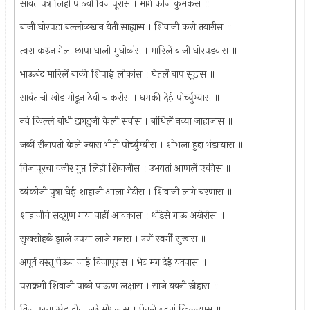
सावंत पत्र लिही पाठवी विजापूरास । मागे फौज कुमकेस ॥
बाजी घोरपडा बल्लोळखान येती साह्यास । शिवाजी करी तयारीस ॥
त्वरा करुन गेला छापा घाली मुधोळांस । मारिलें बाजी घोरपडयास ॥
भाऊबंद मारिलें बाकी शिपाई लोकांस । घेतलें बाप सूडास ॥
सावंताची खोड मोडून ठेवी चाकरीस । धमकी देई पोर्च्युग्यास ॥
नवे किल्ले बांधी डागडुजी केली सर्वांस । बांधिलें नव्या जाहाजास ॥
जळीं सैनापती केले ज्यास भीती पोर्च्युग्यीस । शोभला हुद्दा भंडार्‍यास ॥
विजापूरचा वजीर गुप्त लिही शिवाजीस । उभयतां आणलें एकीस ॥
व्यंकोजी पुत्रा घेई शाहाजी आला भेटीस । शिवाजी लागे चरणास ॥
शाहाजीचे सद्‌गुण गाया नाहीं आवकास । थोडेसे गाऊ अखेरीस ॥
सुखसोहळे झाले उपमा लाजे मनास । उणें स्वर्गी सुखास ॥
अपूर्व वस्तू घेऊन जाई विजापूरास । भेट मग देई यवनास ॥
पराक्रमी शिवाजी पाळी पाऊण लक्षास । साजे यवनी स्नेहास ॥
विजापूरचा स्नेह होता लढे मोगलास । घेतले बहूतां किल्ल्यास ॥