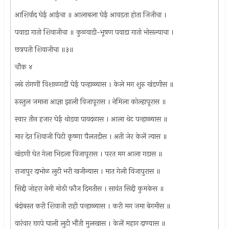
आशिर्वाद घेई आईचा ॥ आलाबला घेई आवडता होता जिजीचा ।
पवाडा गातो शिवाजीचा ॥ कुळवाडी-भूषण पवाडा गातो भोसल्याचा ।
छत्रपती शिवाजीचा ॥३॥
चौक ४
लढे रांगणीं विशाळगडीं घेई पन्हाळ्यास । केले मग शुरु खंडणीस ॥
रुस्तुल जमाना आज्ञा झाली विजापूरास । नेमिला कोल्हापूरास ॥
स्वार तीन हजार घेई थोडया पायदळास । आला थेट पन्हाळ्यास ॥
मार देत शिवाजी पिटी कृष्णा पैलतडीस । अती जेर केलें त्यास ॥
खंडणी घेत गेला भिडला विजापूरास । परत मग आला गडास ॥
राजापुर दाभोळ लुटी भरी खजीन्यास । मात गेली विजापुरास ॥
सिद्दी जोहरा नेमी मोठी फौज दिमतीस । सावंत सिद्दी कुमकेस ॥
बंदोबस्त करी शिवाजी राही पन्हाळ्यास । करी मग जमा बेगमीस ॥
वारंवार छापे घाली लुटी भौंती मुलखास । केलें महाग दाण्यास ॥