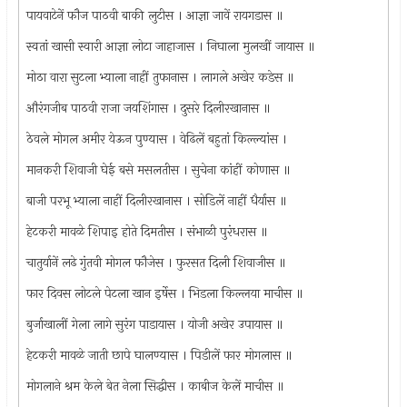
पायवाटेनें फौज पाठवी बाकी लुटीस । आज्ञा जावें रायगडास ॥
स्वतां खासी स्वारी आज्ञा लोटा जाहाजास । निघाला मुलखीं जायास ॥
मोठा वारा सुटला भ्याला नाहीं तुफानास । लागले अखेर कडेस ॥
औरंगजीब पाठवी राजा जयशिंगास । दुसरे दिलीरखानास ॥
ठेवले मोगल अमीर येऊन पुण्यास । वेढिलें बहुतां किल्ल्यांस ।
मानकरी शिवाजी घेई बसे मसलतीस । सुचेना कांहीं कोणास ॥
बाजी परभू भ्याला नाहीं दिलीरखानास । सोडिलें नाहीं धैर्यास ॥
हेटकरी मावळे शिपाइ होते दिमतीस । संभाळी पुरंधरास ॥
चातुर्यानें लढे गुंतवी मोगल फौजेस । फुरसत दिली शिवाजीस ॥
फार दिवस लोटले पेटला खान इर्षेस । भिडला किल्लया माचीस ॥
बुर्जाखालीं गेला लागे सुरंग पाडायास । योजी अखेर उपायास ॥
हेटकरी मावळे जाती छापे घालण्यास । पिडीलें फार मोगलास ॥
मोगलाने श्रम केले बेत नेला सिद्धीस । काबीज केलें माचीस ॥