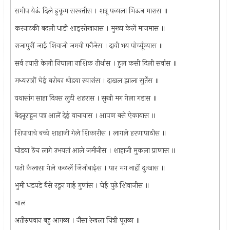
समीप येऊं दिले हुकूम सरबत्तीस । शत्रू पळाला भिऊन मारास ॥
करनाटकी बदली धाडी शाइस्तेखानास । मुख्य केलें माजमास ॥
राजापुरीं जाई शिवाजी जमवी फौजेस । दावी भय पोर्च्यूग्यास ॥
सर्व तयारी केली निघाला नाशिक तीर्थास । हुल कसी दिली सर्वांस ॥
मध्यरात्रीं घेई बरोबर थोडया स्वारांस । दाखल झाला सुर्तेस ॥
यथासांग साहा दिवस लुटी शहरास । सुखी मग गेला गडास ॥
बेदनूराहून पत्र आलें देई वाचायास । आपण बसे ऐकायास ॥
शिपायाचे बच्चे शाहाजी गेले शिकारीस । लागले हरणापाठीस ॥
घोडया ठेंच लागे उभयतां आले जमीनीस । शाहाजी मुकला प्राणास ॥
पती कैलासा गेले कळलें जिजीबाईस । पार मग नाहीं दुःखास ॥
भुमी धडपडे बैसे रडून गाई गुणांस । घेई पुढे शिवाजीस ॥
चाल
अतीरुपवान बहु आगळा । जैसा रेखला चित्री पूतळा ॥