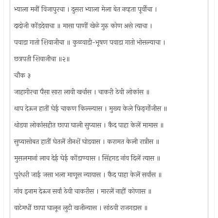
भ्याला मनीं विजापुरचा । दुसरा भ्याला मेला बेत नव्हता पूर्वीचा ।
दादोजी कोंडदेवाचा ॥ मासा पाणीं खेळे गुरु कोण असे त्याचा ।
पवाडा गातो शिवाजीचा ॥ कुळवाडी-भूषण पवाडा गातो भोसल्याचा ।
छत्रपती शिवाजीचा ॥२॥
चौक ३
जाहागीरचा पैसा सारा लावी खर्चास । चाकरी ठेवी लोकांस ॥
थाप देऊन हातीं घेई चाकण किल्ल्यास । मुख्य केले फिङ्‌र्गोजीस ॥
थोडया लोकांसहीत छापा घाली सुप्यास । कैद पाहा केलें मामास ॥
सुप्यासोबत हातीं घेतलें तीनशें घोडयास । करामत केली रात्रीस ॥
मुसलमानां लाच देई घेई कोंडाण्यास । सिंहगड नांव दिलें त्यास ॥
पुरंधरी जाई जसा भला माणूस न्यायास । कैद पाहा केलें सर्वांस ॥
गांव इनाम देऊन सर्वां ठेवी चाकरीस । मारलें नाहीं कोणास ॥
वाटेमधीं छापा घालून लुटी खजीन्यास । सांठवी राजगडास ॥