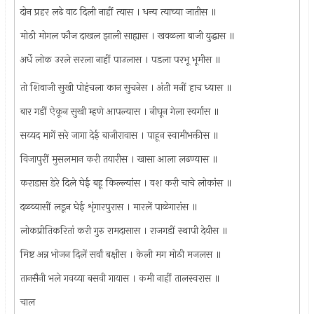
दोन प्रहर लढे वाट दिली नाहीं त्यास । धन्य त्याच्या जातीस ॥
मोठी मोगल फौज दाखल झाली साह्यास । खवळला बाजी युद्धास ॥
अर्धे लोक उरले सरला नाहीं पाउलास । पडला परभू भूमीस ॥
तो शिवाजी सुखी पोहंचला कान सुचनेस । अंती मनीं हाच ध्यास ॥
बार गडीं ऐकून सुखी म्हणे आपल्यास । नीघून गेला स्वर्गास ॥
सय्यद मागें सरे जागा देई बाजीरावास । पाहून स्वामीभक्तीस ॥
विजापुरीं मुसलमान करी तयारीस । खासा आला लढण्यास ॥
कराडास डेरे दिले घेई बहू किल्ल्यांस । वश करी चाचे लोकांस ॥
दळव्यासीं लडून घेई शृंगारपुरास । मारलें पाळेगारांस ॥
लोकप्रीतिकरितां करी गुरु रामदासास । राजगडीं स्थापी देवीस ॥
मिष्ट अन्न भोजन दिलें सर्वां बक्षीस । केली मग मोठी मजलस ॥
तानसैनी भले गवय्या बसवी गायास । कमी नाहीं तालस्वरास ॥
चाल