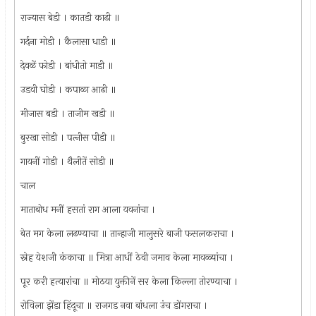
राज्यास बेडी । कातडी काढी ॥
गर्दना मोडी । कैलासा धाडी ॥
देवळें फोडी । बांधीतो माडी ॥
उडवी घोडी । कपाळा आढी ॥
मीजास बडी । ताजीम खडी ॥
बुरखा सोडी । पत्‍नीस पीडी ॥
गायनीं गोडी । थैलीतें सोडी ॥
चाल
माताबोध मनीं हसतां राग आला यवनांचा ।
बेत मग केला लढण्याचा ॥ तान्हाजी मालुसरे बाजी फसलकराचा ।
स्नेह येशजी कंकाचा ॥ मित्रा आधीं ठेवी जमाव केला मावळ्यांचा ।
पूर करी हत्यारांचा ॥ मोठया युक्तीनें सर केला किल्ला तोरण्याचा ।
रोविला झेंडा हिंदूचा ॥ राजगड नवा बांधला उंच डोंगराचा ।