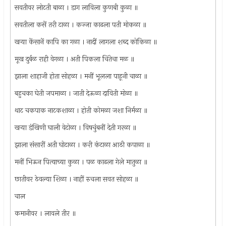
सवतीवर लोटती बाळा । डाग लाविला कुणबी कुळा ॥
सवतीला कसें तरी टाळा । कज्जा काढला पती मोकळा ॥
खर्‍या केंसानें कापि का गळा । नादीं लागला शब्द कोकिळा ॥
मूख दुर्बळ राही वेगळा । अती पिकला चिंतेचा मळ ॥
झाला शाहाजी होता सोहळा । मनीं भूलला पाहूनी चाळा ॥
बहुचका घेती जपमाळा । जाती देऊळा दाविती मोळा ॥
थाट चकपाक नाटकशाळा । होती कोमळा जशा निर्मळा ॥
खर्‍या डंखिणी घाली वेटोळा । विषचुंबनीं देती गरळा ॥
झाला संसारीं अती घोटाळा । करी कंटाळा आठी कपाळा ॥
मनीं भिऊन पित्याच्या कुळा । पळ काढला गेले मातुळा ॥
छातीवर ठेवल्या शिळा । नाहीं रुचला सवत सोहळा ॥
चाल
कमानीवर । लावले तीर ॥