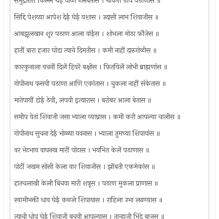
समुद्रतीरीं किल्ले घेई पाळी गलबतांस । चाकरी ठेवि पठाणास ॥
सिद्दि पेशव्या आपेश देई घेई यशास । उदासी लाभ शिवाजीस ॥
आबझूलखान शूर पठाण आला वांईस । शोभला मोठा फौजेस ॥
हातीं बारा हजार घोडा त्याचे दिमतीस । कमी नाहीं दारुगोळीस ॥
कारकुनाला वचनीं दिलें हिवरें बक्षीस । फितविलें लोभी ब्राह्मणांस ॥
गोपीनाथ फसवी पठाणा आणि एकांतास । चुकला नाहीं संकेतास ॥
मातेपायीं डोई ठेवी, लपवी इत्यारास । बरोबर आला बेतास ॥
समीप येतां शिवाजी जसा भ्याला व्याघ्रास । कमी करी आपल्या चालीस ॥
गोपीनाथ सुचना देई भोळ्या यवनास । भ्याला तुमच्या शिपायांस ॥
वर भेटभाव वाघनख मारीं पोटास । भयभित केलें पठाणास ॥
पोटीं जखम सोसी केला वार शिवाजीस । झोंबती एकमेकांस ॥
हातचलाखी केली बिचवा मारी शत्रूस । पठाण मुकला प्राणास ॥
स्वामीभक्ती धाव घेई कळले शिपायास । राहिला उभा लढण्यास ॥
त्याची धोप घेई शिवाजी बचवी आपल्यास । तान्हाजी भिडे बाजूस ॥