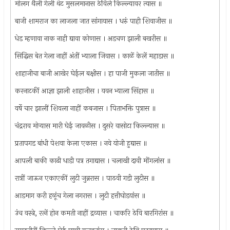
मोलग थैली गेली थेट मुसलमानास ठेविले किल्ल्यावर त्यास ॥
बाजी शामराज का लाजला जात सांगायास । धरुं पाही शिवाजीस ॥
धेड म्हणावा नाक नाही द्यावा कोणास । अडचण झाली बखरीस ॥
सिद्धिस बेत गेला नाहीं अंतीं भ्याला जिवास । काळें केलें महाडास ॥
शाहाजीचा बाजी आखेर घेईल बक्षीस । हा पाजी मुकला जातीस ॥
करनाटकीं आज्ञा झाली शाहाजीस । यवन भ्याला सिंहास ॥
वर्षे चार झालीं शिवला नाहीं कबजास । पिताभक्ति पुत्रास ॥
चंद्रराव मोर्‍यास मारी घेई जावळीस । दुसरे वासोटा किल्ल्यास ॥
प्रतापगड बांधी पेशवा केला एकास । नवे योजी हुद्यास ॥
आपली बाकी काढी धाडी पत्र तगाद्यास । चलाखी दावी मोंगलांस ॥
रात्रीं जाऊन एकाएकीं लुटी जुन्नरास । पाठवी गडी लुटीस ॥
आडमाग करी हळूंच गेला नगरास । लुटी हत्तीघोडयांस ॥
उंच वस्त्रे, रत्‍नें होन कमती नाहीं द्रव्यास । चाकरि ठेवि बारगिरांस ॥