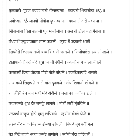
चौक १
कुळवाडी-भूषण पवाडा गातो भोसल्याचा । छत्रपती शिवाजीचा ॥ध्रु०॥
लंगोटयांस देई जानवीं पोषींदा कूणब्याचा । काल तो असे यवनांचा ॥
शिवाजीचा पिता शहाजी पुत्र मालोजीचा । असे तो डौल जहागिरीचा ॥
पंधराशें एकूणपन्नास साल फळलें । जुन्नर तें उदयासी आलें ॥
शिवनेरी किल्ल्यामध्यें बाळ शिवाजी जन्मलें । जिजीबाईस रत्‍न सांपडलें ॥
हातापायांचीं नखं बोटं शुभ्र प्याजी रंगीलें । ज्यांनीं कमळा लाजिवलें ॥
वरखालीं टिर्‍या पोटर्‍या गांठी गोळे बांधले । स्फटिकापरि भासले ॥
सान कटी सिंहापरी छाती मांस दुनावलें । नांव शिवाजी शोभलें ॥
राजहौंसी उंच मान माघें मांदे दोंदीलें । जसा का फणीवर डोले ॥
एकसारखे शुभ्र दंत चमकूं लागले । मोतीं लडीं गुंतविलें ॥
रक्तवर्ण नाजूक होटीं हासूं छपिवले । म्हणोन बोबडें बोले ॥
सरळ नीट नाक विशाळ डोळ्या शोभलें । विषादें मृग वनीं गेले ॥
नेत्र तीखे बाणी भवया कमठे ताणीले । ज्यांनी चंद्रा हाटिवलें ॥