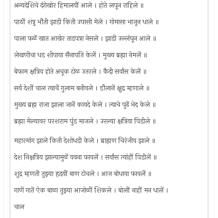
अन्यदेशिचे दंगेखोर हिमालयीं आले । होते लपून राहिले ॥
पाठीं शत्रु भौती झाडी किती उपासी मेले । गोमासा भाजून धाले ॥
पाला फळें खात आखेर ताडपत्रा नेसले । झाडी उल्लंघून आले ॥
लेखणीचा धड शीपाया सैनापति केलें । मुख्य ब्रह्मा नेमलें ॥
बेफाम क्षत्रिय होते अचूक टोळ उतरले । कैदी सर्वांस केलें ॥
सर्व देशीं चाल त्याचें गुलाम बनीवले । डौलानें क्षुद्र म्हणाले ॥
मुख्य ब्रह्म राजा झाला जानें कायदे केले । त्याचे पुढें भेद केले ॥
ब्रह्मा मेल्यावर परशराम पुंड माजले । उरल्या क्षत्रिया पिडीले ॥
महारमांग झाले किती देशोधडी केले । ब्राह्मण चिरंजीव झाले ॥
देश निक्षत्रिय झाल्यामुळें यवना फावलें । सर्वांस त्यांहीं पिडीलें ॥
शुद्र म्हणती तुझ्या हृदयीं बाण टोचले । आज बोधाया फावलें ॥
गाणें गातें ऐक बाळा तुझ्या आजोळीं शिकले । बोलीं नाहीं मन धालें ।
चाल