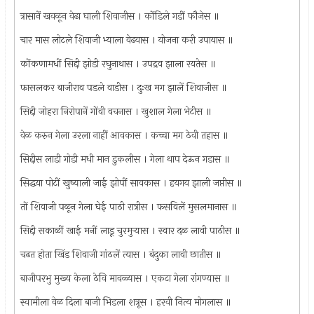
त्रासानें खवळून वेढा घाली शिवाजीस । कोंडिले गडीं फौजेस ॥
चार मास लोटले शिवाजी भ्याला वेढयास । योजना करी उपायास ॥
कोंकणामधीं सिद्दी झोडी रघुनाथास । उपद्रव झाला रयतेस ॥
फासलकर बाजीराव पडले वाडीस । दुःख मग झालें शिवाजीस ॥
सिद्दी जोहरा निरोपानें गोंवी वचनास । खुशाल गेला भेटीस ॥
वेळ करुन गेला उरला नाहीं आवकास । कच्चा मग ठेवी तहास ॥
सिद्दीस लाडी गोडी मधी मान डुकलीस । गेला थाप देऊन गडास ॥
सिद्धया पोटीं खुष्याली जाई झोपीं सावकास । हयगय झाली जप्तीस ॥
तों शिवाजी पळून गेला घेई पाठी रात्रीस । फसविलें मुसलमानास ॥
सिद्दी सकाळीं खाई मनीं लाडू चुरमुर्‍यास । स्वार दळ लावी पाठीस ॥
चढत होता खिंड शिवाजी गांठलें त्यास । बंदुका लावी छातीस ॥
बाजीपरभु मुख्य केला ठेवि मावळ्यास । एकटा गेला रांगण्यास ॥
स्वामीला वेळ दिला बाजी भिडला शत्रूस । हरवी नित्य मोगलास ॥