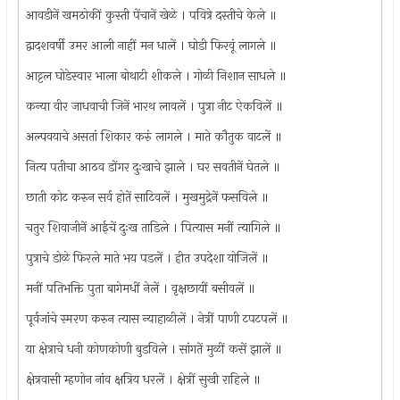
आवडीनें खमठोकीं कुस्ती पेंचानें खेळे । पवित्रे दस्तीचे केले ॥
द्वादशवर्षी उमर आली नाहीं मन धालें । घोडी फिरवूं लागले ॥
आट्टल घोडेस्वार भाला बोथाटी शीकले । गोळी निशान साधले ॥
कन्या वीर जाधवाची जिनें भारथ लावलें । पुत्रा नीट ऐकविलें ॥
अल्पवयाचे असतां शिकार करुं लागले । माते कौतुक वाटलें ॥
नित्य पतीचा आठव डोंगर दुःखाचे झाले । घर सवतीनें घेतले ॥
छाती कोट करुन सर्व होतें साटिवलें । मुखमुद्रेनें फसविले ॥
चतुर शिवाजीनें आईचें दुःख ताडिले । पित्यास मनीं त्यागिले ॥
पुत्राचे डोळे फिरले माते भय पडलें । हीत उपदेशा योजिलें ॥
मनीं पतिभक्ति पुता बागेमधीं नेलें । वृक्षछायीं बसीवलें ॥
पूर्वजांचे स्मरण करुन त्यास न्याहाळीलें । नेत्रीं पाणी टपटपलें ॥
या क्षेत्राचे धनी कोणकोणी बुडविले । सांगतें मुळीं कसें झालें ॥
क्षेत्रवासी म्हणोन नांव क्षत्रिय धरलें । क्षेत्रीं सुखी राहिले ॥