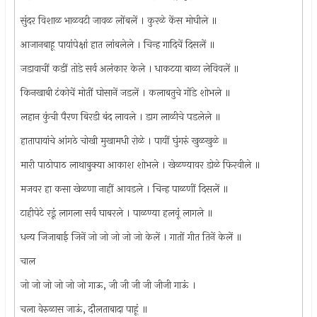
सुंदर विशाळ भाळवटी जावळ लोंबलें । कुरळे केंस मोघीले ॥
आजानबाहू पायांपेक्षां हात लांबलेले । चिन्ह गादिचें दिसलें ॥
जडावाचीं कडीं तोडे सर्व अलंकार केले । धाकटया बाळा लेविवलें ॥
किनखाबी टंकोचें मोतीं घोसानें जडलें । कलाबतुचे गोंडे शोभले ॥
लहान कुंची पैरण बिरडी बंद लावले । डाग लाळीचे पडलेले ॥
हातापायांचे आंगठे चोखी मुखामधी रोळे । पायीं घुंगरुं खुळखुळे ॥
मारी पाठोपाठ लाथाबुक्या आकाश शोभले । खेळण्यावर डोळे फिरवीले ॥
मजवर हा कसा खेळणा नाहीं आवडले । चिन्ह पाळणीं दिसलें ॥
टाहीपेटे रडूं लागला सर्व घाबरले । पाळण्या हलवूं लागले ॥
धन्य जिजाबाई जिनें जो जो जो जो जो केलें । गातों गीत तिनें केलें ॥
चाल
जो जो जो जो जो जो गाऊ, जी जी जी जी जीजी गाऊं ।
चला वेरुळास जाऊं, दौलताबादा पाहूं ॥