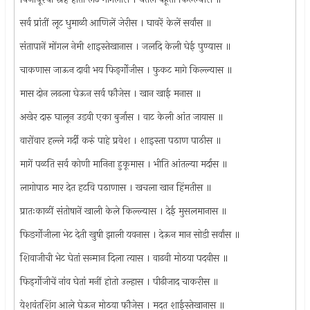
सर्व प्रांतीं लूट धुमाळी आणिलें जेरीस । घावरें केलें सर्वांस ॥
संतापानें मोंगल नेमी शाइस्तेखानास । जलदि केली घेई पुण्यास ॥
चाकणास जाऊन दावी भय फिङ्‌र्गोजीस । फुकट मागे किल्ल्यास ॥
मास दोन लढला घेऊन सर्व फौजेस । खान खाई मनास ॥
अखेर दारु घालून उडवी एका बुर्जास । वाट केली आंत जायास ॥
वारोंवार हल्ले गर्दी करुं पाहे प्रवेश । शाइस्ता पठाण पाठीस ॥
मागें पळति सर्व कोणी मानिना हुकूमास । भीति आंतल्या मर्दास ॥
लागोपाठ मार देत हटवि पठाणास । खचला खान हिंमतीस ॥
प्रातःकाळीं संतोषानें खाली केले किल्ल्यास । देई मुसलमानास ॥
फिङर्गोजीला भेट देती खुषी झाली यवनास । देऊन मान सोडी सर्वांस ॥
शिवाजीची भेट घेतां सन्मान दिला त्यास । वाढवी मोठया पदवीस ॥
फिड्‌र्गोजीचें नांव घेतां मनीं होतो उल्हास । पीढीजाद चाकरीस ॥
येशवंतशिंग आले घेऊन मोठया फौजेस । मदत शाईस्तेखानास ॥