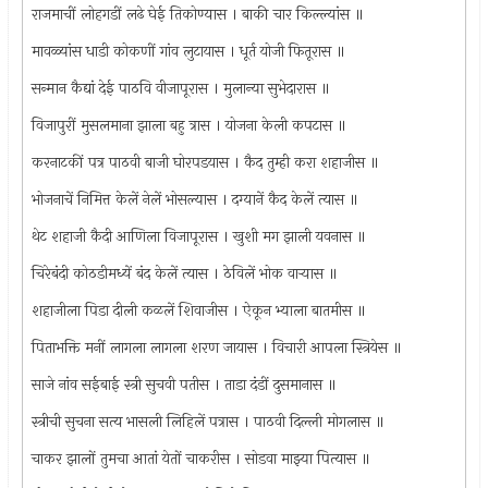
राजमाचीं लोहगडीं लढे घेई तिकोण्यास । बाकी चार किल्ल्यांस ॥
मावळ्यांस धाडी कोकणीं गांव लुटायास । धूर्त योजी फितूरास ॥
सन्मान कैद्यां देई पाठवि वीजापूरास । मुलान्या सुभेदारास ॥
विजापुरीं मुसलमाना झाला बहु त्रास । योजना केली कपटास ॥
करनाटकीं पत्र पाठवी बाजी घोरपडयास । कैद तुम्ही करा शहाजीस ॥
भोजनाचें निमित्त केलें नेलें भोसल्यास । दग्यानें कैद केलें त्यास ॥
थेट शहाजी कैदी आणिला विजापूरास । खुशी मग झाली यवनास ॥
चिरेबंदी कोठडीमध्यें बंद केलें त्यास । ठेविलें भोक वार्‍यास ॥
शहाजीला पिडा दीली कळलें शिवाजीस । ऐकून भ्याला बातमीस ॥
पिताभक्ति मनीं लागला लागला शरण जायास । विचारी आपला स्त्रियेस ॥
साजे नांव सईबाई स्त्री सुचवी पतीस । ताडा दंडीं दुसमानास ॥
स्त्रीची सुचना सत्य भासली लिहिलें पत्रास । पाठवी दिल्ली मोगलास ॥
चाकर झालों तुमचा आतां येतों चाकरीस । सोडवा माझ्या पित्यास ॥