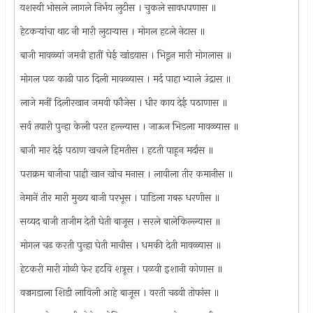
यशस्वी भोसले लागले निर्भय लुटीस । चुकले सावधपणास ॥
हेटकर्‍यांचा थाट नी मारी लुटार्‍यास । मोगल हटले नेटास ॥
बाजी मावळ्यां जमवी हातीं घेई खांडयास । भिडून मारी मोगलास ॥
मोगल पळ काढी पाठ दिली मावळ्यास । मर्द पाहा भ्याले उंद्रास ॥
लाजे मनीं दिलीरखान जमवी फौजेस । धीर काय देई पठाणास ॥
सर्व तयारी पुन्हा केली परत हल्ल्यास । जाऊन भिडला मावळ्यास ॥
बाजी मार देई पठाण खचले हिमतीस । हटती पाहून मर्दास ॥
पराक्रम बाजीचा पाही खान खोच मनास । लावीला तीर कमानीस ॥
नेमानें तीर मारी मुख्य बाजी परभूस । पाडिला गबरु धरणीस ॥
सय्यद बाजी ताजीम देती घेती बाजूस । सरले बालेकिल्ल्यास ॥
मोगल चढ करती पुन्हा घेती माचीस । धमकी देती मावळ्यास ॥
हेटकरी मारी गोळी फेर हटवि शत्रूस । पळवी इशानी कोणास ॥
वज्रगडाला शिडी लाविली आहे बाजूस । वरती चढवी तोफांस ॥