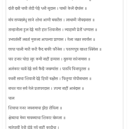
दांती दाढी चावी तोडी घेई धनी सूडास । घाबरें केलें दोघांस ॥
नांव सय्यदबंधू साजे शोभा आणी बखरीस । लाथाळी जीवदानास ॥
तान्हाजीला हूल देई मारी हात शिवाजीस । न्याहाळी प्रेतीं धण्यास ॥
उभयतांसीं लढतां मुकला आपल्या प्राणास । गेला जन्नत स्वर्गास ॥
छापा घाली मारी करी कैद बाकी फौजेस । पठाणपुत्र खाशा स्त्रियेस ॥
चार हजार घोडा लूट कमी नाहीं द्रव्यास । दुसर्‍या सरंजामास ॥
अलंकार वस्त्रें देई सर्व कैदी जखम्यांस । पाठवि विजापूरास ॥
वचनीं साचा शिवाजी देई हिवरें बक्षीस । फितुर्‍या गोपीनाथास ॥
नाचत गात सर्व गेले प्रतापगडास । उपमा नाहीं आनंदास ॥
चाल
शिवाचा गजर जयनामाचा झेंडा रोविला ॥
क्षेत्र्याचा मेळा मावळ्याचा शिकार खेळला ॥
मातेपायीं ठेवी डोई गर्व नाहीं काडीचा ।