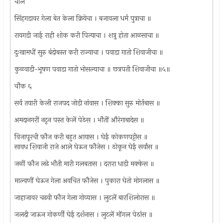
चाल
सिंहगडावर गेला बेत केला क्रियेचा । बजावला धर्म पुत्राचा ॥
रायगडी जाई राही शोक करी पित्याचा । शत्रु होता आळसाचा ॥
दुःखामधीं सुरु बंदोबस्त करी राज्याचा । पवाडा गातो शिवाजीचा ॥
कुळवाडी-भूषण पवाडा गातो भोसल्याचा ॥ छत्रपती शिवाजीचा ॥५॥
चौक ६
सर्व तयारी केली राजपद जोडी नांवास । शिक्का सुरु मोर्तबास ॥
अमदानगरीं नटून पस्त केलें पेठेस । भौतीं औरंगाबादेस ॥
विजापूरची फौज करी बहुत आयास । घेई कोकणपट्टीस ॥
सावध शिवाजी राजे आले घेऊन फौजेस । ठोकून घेई सर्वांस ॥
जळीं फौज लढे भौती मारी गलबतास । दरारा धाडी मक्केस ॥
माल्वणीं घेऊन गेला अवचित फौजेस । पुकारा घेतो मोगलास ॥
जाहाजावर चढवी फौज गेला गोव्यास । लुटलें बारशिलोरास ॥
जलदी जाऊन गोकर्णी घेई दर्शनास । लुटलें मोंगल पेठांस ॥