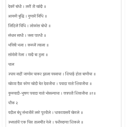
देवळें बांधी । तळीं ती खांदी ॥
आगळी बुद्धि । गुणानें निधि ॥
लिहिलें विधि । लोकांस बोधी ॥
संधान साधी । जसा पारधी ॥
भविषी भला । कळलें त्याला ॥
सांगोनी गेला । गादी बा तुला ॥
चाल
उपाय नाहीं जाणोन चाकर झाला यवनाचा । शिपाई होता बाणीचा ॥
खोटया दैवा कोण खोडी बेत देवाजीचा । पवाडा गातो शिवाजीचा ॥
कुळवाडी-भूषण पवाडा गातो भोसल्याचा । छत्रपती शिवाजीचा ॥१॥
चौक २
वडील बंधु संभाजीनें लळे पुरवीले । धाकटयासवें खेळले ॥
उभयतांचें एक चित्त तालमींत गेले । फरीगदग्या शिकले ॥