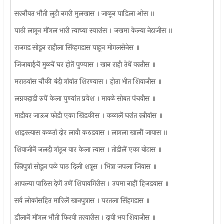
सरनौबत भौती लुटी नगरी मुलखास । जाळून पाडिला ओस ॥
पाठी लागून मोंगल भारी त्याच्या स्वारांस । जखमा केल्या नेटाजीस ॥
राजगड सोडून राहीला सिंव्हगडास पाहून मोगलसेनेस ॥
जिजाबाईचें मुळचें घर होतें पुण्यास । खान राही तेथें वस्तीस ॥
मराठयांस चौकी बंदी गांवांत शिरण्यास । होता भीत शिवाजीस ॥
लग्नवर्‍हाडी रुपें केला पुण्यांत प्रवेश । मावळे सोबत पंचवीस ॥
माडीवर जाऊन फोडी एका खिडकीस । कळालें घरांत स्त्रीयांस ॥
शाइस्त्यास कळतां दोर लावी कठडयास । लागला खालीं जायास ॥
शिवाजीनें जलदी गांठून वार केला त्यास । तोडीलें एका बोटास ॥
स्त्रिपुत्रां सोडून पळे पाठ दिली शत्रूस । भित्रा जपला जिवास ॥
आपल्या पाठिस देणें उणें शिपायगिरीस । उपमा नाहीं हिजडयास ॥
सर्व लोकांसहित मारिलें खानपुत्रास । परतला सिंहगडास ॥
डौलानें मोंगल भौती फिरवी तरवारीस । दावी भय शिवाजीस ॥