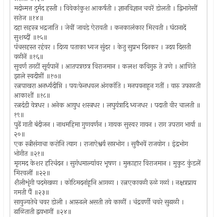
मदोन्मत्त दुर्मद हस्ती । विवेकांकुश आकर्षती । ज्ञानविज्ञान चवरें डोलती । द्विभागेसीं
सतेज ॥१४॥
दहा सहस्त्र भद्रजाति । जेवीं जावडे ऐरावती । कनकालंकार मिरवती । घंटानादें
सुशब्दीं ॥१५॥
पंचसहस्त रहंवर । दिव्य पताका ध्वज सुंदर । केतु सुप्रभ दिनकर । उदय दिसती
वळीनें ॥१६॥
सुवर्ण तगटीं सूर्यपानें । आतपत्रछत्र विराजमान । कलश कविगुरु ते उणे । आणिते
झाले स्वदीप्तीं ॥१७॥
रत्नपाखरा अनर्ध्यदीप्ति । पयःफेनधवल अंगकांति । मनपवनाहून गतीं । वारु उफाळती
आकाशीं ॥१८॥
रत्नदंडी वेत्रधर । अनेक आयुध शस्त्रधर । लघुयंत्रादि ध्वजधर । पदाती वीर चालती ॥
१९॥
पुढें गाती बंदीजन । नाथमहिमा गुणवर्णन । गायक सुस्वर गायन । राग उपराग भार्या ॥
२०॥
एक स्त्रीसंगाचा करोनि त्याग । राजाऐश्वर्य सप्तभोग । सुवैभवें राजयोग । इंद्रभोग
भोगीत ॥२१॥
मृगमद केशर हरिचंदन । सुगंधमाल्यांवर भूषण । मुक्ताहार विराजमान । मुकुट कुंडलें
मिरवलीं ॥२२॥
शैलीशृंगी पदमेखळा । कोटिमदनांहूनि आगळा । रत्नएकावळी रुळे गळां । नक्षत्रप्राय
गमती पैं ॥२३॥
सायुज्यतेचे चवर डोली । आरुढले असती तये काळीं । चंद्रवर्णी चवरे सुढाळी ।
ढाळिताती द्वयभागीं ॥२४॥