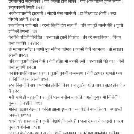
प्रपंचसमुद्रीं सद्गुरुनौका । पार करिती हेचि लोका । परि आज तिमिर झाले लोकां ।
सद्गुरुकारणें नेणती ॥७१॥
भववैभवापासोनि झडकरी । सोडवी ऐसा जालंधरी । हा निश्चय दृढ अंतरीं । सदा
निर्धारी असे पैं ॥७२॥
स्मरारिनाथ म्हणे माते । वदसी तितुकें होय सत्य तें । परि तव पुत्रें जालंधरीतें । कूपी
टाकिलें नेणसी ॥७३॥
ऐकोनि पडिली निचेष्टित । उभयपक्षी झालें विपरीत । तंव वदे स्मरारिनाथ । विचार
करी जननिये ॥७४॥८॥
तो महाराज सर्वज्ञ । जाणी भूत भविष्य वर्तमान । तयासी कैचें जरामरण । तो सनातन
अक्षयी ॥७५॥
परि तव पुत्राचें होईल कैसें । येणें उद्विग्न मी मानसीं असें । उभयपक्षीं घेई यश । ऐसें
करी सुजाणें ॥७६॥
कानीफनाथांतें जाऊन शरण । पुत्राचें चुकवी जन्ममरण । येणें इहपरत्र म्हणती धन्य
। कीर्ति जघन्य अक्षयी ॥७७॥
सभा विसर्जोनि राय । भयाभीत होवोनि विनय । मातृदर्शना शीघ्र जाय । सद्गद होय कंठ
पैं ॥७८॥
मनीं म्हणे ही महासती । शापूनि भस्म करील मजप्रति । असो कुपुत्र मी निश्चितीं ।
कुमाता ते नव्हेचि ॥७९॥
मातेसी दंडप्राय दंडवत । करिता झाला नृपनाथ । मग वंदोनि कामारिनाथ । बध्दहस्तें
ठाकला ॥१८०॥
यावरी वदे नाथकामारी । कूपीं निक्षेपिलें जालंधरी । भला रे भला ये अवसरीं । परम
पुरुषार्थ देखिला ॥८१॥
अघटित केलें दुराचरण । आतां तूं होसी म्लानवदन । भूचरीमुद्रा अवलंबोन । मौनव्रत