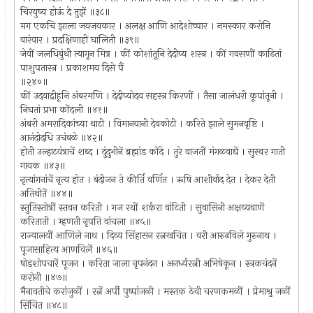
चिरयुष्य होऊं दे तुझें ॥३८॥
मग एकचि झाला जयजयकार । अलक्ष आणि आदेशोच्चार । नमस्कार करोनि
वारंवार । प्रदक्षिणाही घालिती ॥३९॥
जेवीं जलधिबुंथी त्यागून मित्र । कीं कोशांतूनि देदीप्य शस्त्र । कीं गवसणीं काढितां
पाशुपतास्त्र । प्रकाशमय दिसे पैं
॥२४०॥
कीं उदयाद्रीहूनि अंबरमणि । देदीप्योदय सहस्त्र किरणीं । तैसा जालंधरी कूपांतूनी ।
निघतां प्रभा कोंदली ॥४१॥
अंबरी अमरादिकांच्या थाटी । विमानयानी देवकोटी । करिते झाले सुमनवृष्टि ।
आनंदोदधि उचंबळे ॥४२॥
होती उल्हाटयंत्राचें शब्द । दुंदुभीनें ब्रह्मांड कोंदे । तुरे वाजतीं मंगळवाद्यें । सुस्वर गाती
गायक ॥४३॥
नृत्यांगनांचें नृत्य होत । बंदीजन ते कीर्ति वर्णित । ऋषि आशीर्वाद देत । देकर देती
अतिथीतें ॥४४॥
स्तुतिस्तोत्रीं स्तवन करिती । गज रथीं शर्करा वांटिती । सुवासिनी अक्षय्यवाणें
करिताती । म्हणती नृपति वांचला ॥४५॥
राज्यालयीं आणिले नाथ । दिव्य सिंहासन रत्नखचित । वरी आरुढविले गुरुनाथ ।
पूजासाहित्य आणविलें ॥४६॥
षोडशोपचारें पूजन । करिता जाला नृपनंदन । अनर्ध्यरत्नी अभिषेकून । स्त्रकचंदनें
करोनी ॥४७॥
मैनावतीचे करांजुळीं । रत्नें अर्पी पुष्पांजळी । मस्तक ठेवी चरणकमळीं । प्रेमाश्रु जळीं
सिंचित ॥४८॥