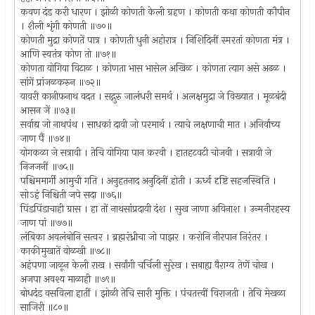
कवण दंड करी धारण । झोळी कोणती केली ग्रहण । कोणती कथा कोणती कौपीन
। शैली शृंगी कोणती ॥७०॥
कोणती मुद्रा कोणतें पात्र । कोणती धुनी अहोरात्र । निशिदिनीं स्मरतां कोणता मंत्र ।
आणि स्वतंत्र कोण तो ॥७१॥
कोणता योगिया विटाळ । कोणता भास भासेल अखिळ । कोणता त्याग असे अढळ ।
सांगें प्रांजळकरुन ॥७२॥
यावरी कानीफनाथ वदत । सद्गुरु जालंधरी समर्थ । अलक्षमुद्रा जे विख्यात । मूळबंदी
आसन जें ॥७३॥
सर्वाद्य जो नाथपंथ । साधकां दावी जो परमार्थ । त्याचे लक्षणाची मात । अनिर्वाच्य
जाण पैं ॥७४॥
योगकळा जे सत्रावी । तेचि योगिया पान करवी । हातहटवटी चोजवी । सत्रावी जे
निजजनीं ॥७५॥
पश्चिममार्गी आमुची गति । अनुहतनाद अनुदिनीं होती । ऊर्ध्व दृष्टि सहजस्थिति ।
सोऽहं निश्चिती जपे सदा ॥७६॥
पिंडपिंडाचाही ग्रास । हा तों नाथसांप्रदायी दंश । सुख जाणा अविनाश । उन्मनीरहस्य
जाण पां ॥७७॥
लंबिका अवलंबोनि सत्वर । ब्रह्मरंध्रीचा जो पाझर । करोनि नीरपान निरंतर ।
काकीमुखातें वोळखी ॥७८॥
अहंपणा जाळून केली राख । सर्वांगी चर्चिली सुरेख । सबाह्य वैराग्य तेणें चोख ।
अजपा अवश्य माळाही ॥७९॥
बोधदंड वसविला हातीं । झोळी तेचि सारी मुक्ति । पंचतत्त्वीं विराजती । तेचि मेखळा
साजिरी ॥८०॥