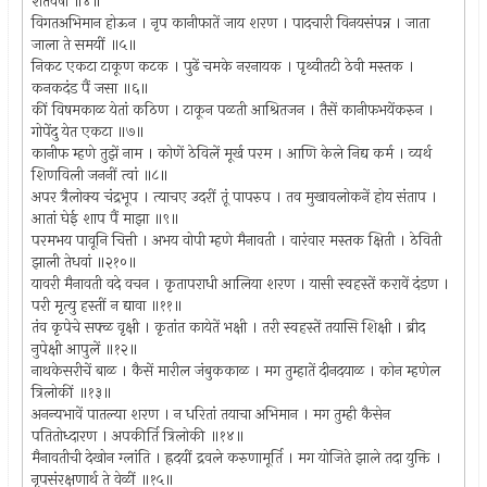
शतवर्षा ॥४॥
विगतअभिमान होऊन । नृप कानीफातें जाय शरण । पादचारी विनयसंपन्न । जाता
जाला ते समयीं ॥५॥
निकट एकटा टाकूण कटक । पुढें चमके नरनायक । पृथ्वीतटी ठेवी मस्तक ।
कनकदंड पैं जसा ॥६॥
कीं विषमकाळ येतां कठिण । टाकून पळती आश्रितजन । तैसें कानीफभयेंकरुन ।
गोपेंदु येत एकटा ॥७॥
कानीफ म्हणे तुझें नाम । कोणें ठेविलें मूर्ख परम । आणि केले निद्य कर्म । व्यर्थ
शिणविली जननीं त्वां ॥८॥
अपर त्रैलोक्य चंद्रभूप । त्याचए उदरीं तूं पापरुप । तव मुखावलोकनें होय संताप ।
आतां घेई शाप पैं माझा ॥९॥
परमभय पावूनि चित्ती । अभय वोपी म्हणे मैनावती । वारंवार मस्तक क्षिती । ठेविती
झाली तेधवां ॥२१०॥
यावरी मैनावती वदे वचन । कृतापराधी आलिया शरण । यासी स्वहस्तें करावें दंडण ।
परी मृत्यु हस्तीं न द्यावा ॥११॥
तंव कृपेचे सफ्ळ वृक्षी । कृतांत कायेतें भक्षी । तरी स्वहस्तें तयासि शिक्षी । ब्रीद
नुपेक्षी आपुलें ॥१२॥
नाथकेसरीचें बाळ । कैसें मारील जंबुककाळ । मग तुम्हातें दीनदयाळ । कोन म्हणेल
त्रिलोकीं ॥१३॥
अनन्यभावें पातल्या शरण । न धरितां तयाचा अभिमान । मग तुम्ही कैसेन
पतितोध्दारण । अपकीर्ति त्रिलोकी ॥१४॥
मैनावतीची देखोन ग्लांति । ह्रदयीं द्रवले करुणामूर्ति । मग योजिते झाले तदा युक्ति ।
नृपसंरक्षणार्थ ते वेळीं ॥१५॥