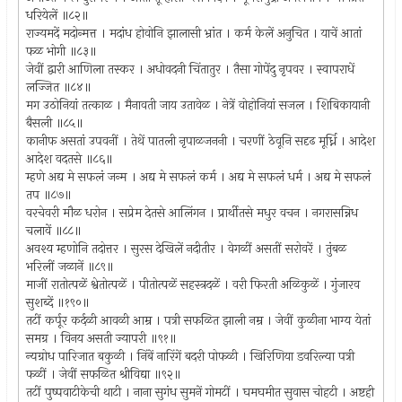
धरियेलें ॥८२॥
राज्यमदें मदोन्मत्त । मदांध होवोनि झालासी भ्रांत । कर्म केलें अनुचित । याचें आतां
फळ भोगी ॥८३॥
जेवीं द्वारी आणिला तस्कर । अधोवदनी चिंतातुर । तैसा गोपेंदु नृपवर । स्वापराधें
लज्जित ॥८४॥
मग उठोनियां तत्काळ । मैनावती जाय उतावेळ । नेत्रें वोहोनियां सजल । शिबिकायानी
बैसली ॥८५॥
कानीफ असतां उपवनीं । तेथें पातली नृपाळजननी । चरणीं ठेवूनि सदृढ मूर्ध्नि । आदेश
आदेश वदतसे ॥८६॥
म्हणे अद्य मे सफलं जन्म । अद्य मे सफलं कर्म । अद्य मे सफलं धर्म । अद्य मे सफलं
तप ॥८७॥
वरचेवरी मौळ धरोन । सप्रेम देतसे आलिंगन । प्रार्थीतसे मधुर वचन । नगरासन्निध
चलावें ॥८८॥
अवश्य म्हणोनि तदोत्तर । सुरस देखिलें नदीतीर । वेगळीं असतीं सरोवरें । तुंबळ
भरिलीं जळानें ॥८९॥
माजीं रातोत्पळें श्वेतोत्पळें । पीतोत्पळें सहस्त्रदळें । वरी फिरती अळिकुळें । गुंजारव
सुशब्दें ॥१९०॥
तटीं कर्पूर कर्दळी आवळी आम्र । पत्री सफळित झाली नम्र । जेवीं कुळीना भाग्य येतां
समग्र । विनय असती ज्यापरी ॥९१॥
न्यग्रोध पारिजात बकुळी । निंबें नारिंगें बदरी पोफळी । खिरिणिया डवरिल्या पत्री
फळीं । जेवीं सफळित श्रीविद्या ॥९२॥
तटीं पुष्पवाटीकेची थाटी । नाना सुगंध सुमनें गोमटीं । घमघमीत सुवास चोहटी । अष्टही