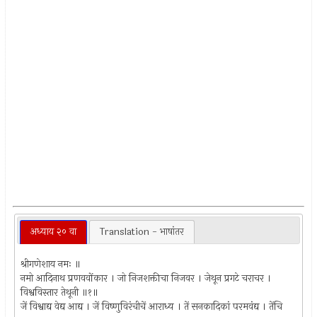
अध्याय २० वा
Translation - भाषांतर
श्रीगणेशाय नमः ॥
नमो आदिनाथ प्रणववोंकार । जो निजशक्तीचा निजवर । जेथून प्रगटे चराचर ।
विश्वविस्तार तेथूनी ॥१॥
जें विश्वाद्य वेद्य आद्य । जें विष्णुविरंचीचें आराध्य । तें सनकादिकां परमवंद्य । तेंचि