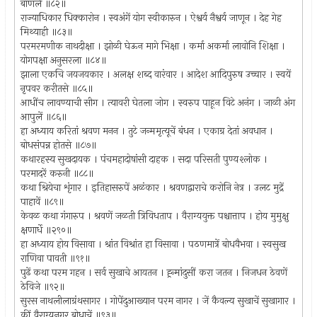
बाणलें ॥८२॥
राज्याधिकार धिक्कारोन । स्वअंगें योग स्वीकारुन । ऐश्वर्य नैश्वर्य जाणून । देह गेह
मिथ्याही ॥८३॥
परमरमणीक नाथदीक्षा । झोळी घेऊन मागे भिक्षा । कर्मा अकर्मा लावोनि शिक्षा ।
योगपक्षा अनुसरला ॥८४॥
झाला एकचि जयजयकार । अलक्ष शब्द वारंवार । आदेश आदिपुरुष उच्चार । स्वयें
नृपवर करीतसे ॥८५॥
आधींच लावण्याची सीग । त्यावरी घेतला जोग । स्वरुप पाहून विटे अनंग । जाळी अंग
आपुलें ॥८६॥
हा अध्याय करितां श्रवण मनन । तुटे जन्ममृत्यूचें बंधन । एकाग्र देतां अवधान ।
बोधसंपन्न होतसे ॥८७॥
कथारहस्य सुखदायक । पंचमहादोषांसी दाहक । सदा परिसती पुण्यश्लोक ।
परमादरें करुनी ॥८८॥
कथा श्रियेचा शृंगार । इतिहासरुपें अळंकार । श्रवणद्वाराचे करोनि नेत्र । उलट मुद्रें
पाहावें ॥८९॥
केवळ कथा गंगारुप । श्रवणें जळती त्रिविधताप । वैराग्ययुक्त पश्चात्ताप । होय मुमुक्षु
क्षणार्धे ॥२९०॥
हा अध्याय होय विसावा । श्रांत विश्रांत हा विसावा । पठणमात्रें बोधवैभवा । स्वसुख
राणिवा पावती ॥९१॥
पुढें कथा परम गहन । सर्व सुखाचे आयतन । ह्र्न्मांदुसीं करा जतन । निजधन ठेवणें
ठेविजे ॥९२॥
सुरस नाथलीलाग्रंथसागर । गोपेंदुआख्यान परम नागर । जें कैवल्य सुखाचें सुखागार ।
कीं वैराग्यनगर बोधाचें ॥९३॥