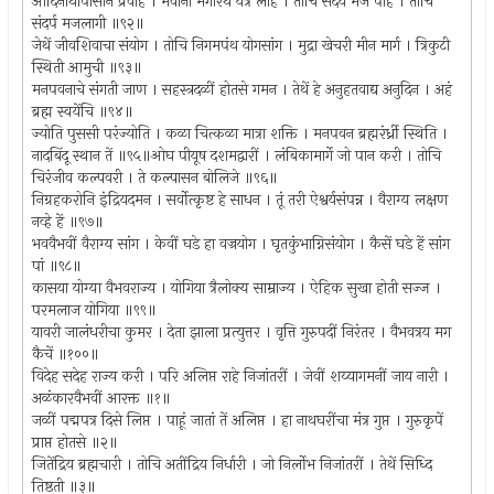
आदिनाथापासोन प्रवाहे । भवानी भगीरथ यंत्रे लाहे । तोचि सदय मज पाहे । तोचि
संदर्प मजलागी ॥९२॥
जेथें जीवशिवाचा संयोग । तोचि निगमपंथ योगसांग । मुद्रा खेचरी मीन मार्ग । त्रिकुटी
स्थिती आमुची ॥९३॥
मनपवनाचे संगती जाण । सहस्त्रदळीं होतसे गमन । तेथें हे अनुहतवाद्य अनुदिन । अहं
ब्रह्म स्वयेंचि ॥९४॥
ज्योति पुससी परंज्योति । कळा चित्कळा मात्रा शक्ति । मनपवन ब्रह्मरंर्ध्री स्थिति ।
नादबिंदू स्थान तें ॥९५॥ओघ पीयूष दशमद्वारीं । लंबिकामार्गे जो पान करी । तोचि
चिरंजीव कल्पवरी । ते कल्पासन बोलिजे ॥९६॥
निग्रहकरोनि इंद्रियदमन । सर्वोत्कृष्ट हे साधन । तूं तरी ऐश्वर्यसंपन्न । वैराग्य लक्षण
नव्हे हें ॥९७॥
भववैभवीं वैराग्य सांग । केवीं घडे हा वज्रयोग । घृतकुंभाग्निसंयोग । कैसें घडे हें सांग
पां ॥९८॥
कासया योग्या वैभवराज्य । योगिया त्रैलोक्य साम्राज्य । ऐहिक सुखा होती सज्ज ।
परमलाज योगिया ॥९९॥
यावरी जालंधरीचा कुमर । देता झाला प्रत्युत्तर । वृत्ति गुरुपदीं निरंतर । वैभवत्रय मग
कैचें ॥१००॥
विदेह सदेह राज्य करी । परि अलिप्त राहे निजांतरीं । जेवीं शय्यागमनीं जाय नारी ।
अळंकारवैभवीं आरक्त ॥१॥
जळीं पद्मपत्र दिसे लिप्त । पाहूं जातां तें अलिप्त । हा नाथघरींचा मंत्र गुप्त । गुरुकृपें
प्राप्त होतसे ॥२॥
जितेंद्रिय ब्रह्मचारी । तोचि अतींद्रिय निर्धारी । जो निर्लोभ निजांतरीं । तेथें सिध्दि
तिष्ठती ॥३॥