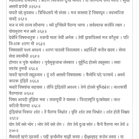
त्यागोनियां राजवैभवें । आणि चिरकाळ दुःख भोगावें । या वैराग्याचें काय घ्यावें । सुखी
असावें प्रपंची ॥२६०॥
यावरी वदे नृपनाथ । त्रिविधतापें मी संतप्त । मज कासया हें विषयघृत । नवज्वरिता
वावडें ॥६१॥
मज न गमे राज्य सौभाग्य । मनें इच्छिलें वैराग्य भाग्य । सर्वस्वाचा करोनि त्याग ।
योगानुराग मज असे ॥६२॥
देवोनि विषयभातुक । ठकवी माता जेवीं अर्भक । तेवीं झकवितसां मज कौतुक । परि
निःशक शरण मी ॥६३॥
विषयत्रासें वश्य अवश्य । शरण पातलों निरालस्य । अहर्निशीं करीन दास्य । सेव्य
सेवा स्वामीची ॥६४॥
होणार न चुके बलोत्तर । पुर्वसुकृताचा संस्कार । दुर्बुध्दि होतसे तदनुसार । सत्ता
स्वतंत्र तुमची ॥६५॥
यावरी म्हणती सद्गुरुनाथ । तूं तरी अससी विषयासक्त । कैसेनि घडे परमार्थ । अनर्थ
कारक इंद्रियें ॥६६॥
मनातें विषयांचा सहवास । तोचि इंद्रियांतें अवश्य । तेणे होतसे बुध्दिभ्रंश । नाशकर्त्री
वैराग्याचा ॥६७॥
विषय आवडी तुझिया मना । तावत्पूर्वी ते वासना । विरहस्मृति दुःखवेदना । नाश
करिती वैराग्या ॥६८॥
इंद्रियांचा विकार शांत । तें वैराग्य निभ्रांत । वृत्ति शांत तया विश्रांत । शांत होती निश्चय
॥६९॥
योग तेथें नसे भोग । भोग तेथें वसे रोग । रोग तेथें दुःख सांग । कैचें वैराग्य मग तेथें ॥
२७०॥
मैनावती म्हणे गुरुवर्या । पदीं कुर्वाळीन माझी काया । दीक्षानुग्रह करोन तनया । या