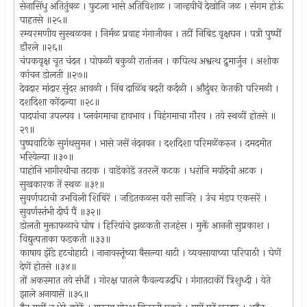
सेनासिंधु अतितुंबळ । फुटला भासे अतिविशाळ । जान्हवीचें देखोनि जळ । संगम होऊं
पाहतसे ॥२५॥
रम्यरमणीय सुस्थळवन । निर्मळ प्रवाह गंगाजीवन । तटीं निबिड वृक्षघन । पत्री पुष्पीं
डौरले ॥२६॥
चंपकवृक्ष चूत चंदन । पोफळी बकुळी रातांजन । कपित्थ अश्वत्थ द्रुमार्जुन । अशोक
कांचन डोलती ॥२७॥
देवदार मांदार सुंदर आवळी । निंब दाळिंब बदरी कर्दळी । औदुंबर केतकी परिमळी ।
दशदिशा कोंदल्या ॥२८॥
पादपांचा उपल्पव । प्लवंगमाचा हावभाव । विहंगमाचा गौरव । तये स्थळीं होतसे ॥
२९॥
पुष्पवाटिके सुगंथसुमन । भासे जसें नंदनवन । दशदिशा परिमळेंकरुन । दमदमीत
भरियेल्या ॥३०॥
पाहोनि भागीरथीचा तटाक । वाडेंकोडें उतरलें कटक । धरोनि मर्यादेची अटक ।
सुखकारक तें स्थळ ॥३१॥
सुवर्णपटाची उभविली शिबिरें । जडितकळस वरी साजिरे । उंच मंडप एकसरें ।
सुवर्णस्तंभी दीर्घ पैं ॥३२॥
डोलती मुक्ताफळाचे घोष । हिरियांचे झळकती राजहंस । मुक्तें आननी सुप्रकाश ।
विद्युत्पताका फडकती ॥३३॥
काषाय झेंडे हटचोहाटी । नानावस्तूंच्या बैसल्या थाटी । व्यवसायाच्या परिपाठी । घेणें
देणें होतसे ॥३४॥
तों अकस्मात तये संधीं । गोरक्ष पातले कैवल्यउदधि । गंगातटाकीं त्रिशुध्दी । येते
झाले अनायासें ॥३५॥