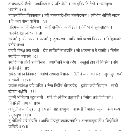
दग्धपटघडी जैसी । उकलितां न ये परि जैसी । मग इंद्रियादि तैसीं । भस्मतुल्य
भासतीं ॥४॥
तापसयोगिया विषयलाज । तरी मल्लाळदेशींचा मत्स्येंद्रराज । स्त्रीभोग भोगिती सहज
। हें काय योग्य योगिया ॥५॥
परिमळा आणि चंद्रकळा । जेवीं शचीभोग आखंडला । तेवी भोगी सुखसोहळा ।
मत्स्येंद्रचंद्रा लांछन ॥६॥
स्वधर्म हा योगाचरण । परधर्म हा दुराचरण । याचि मार्गे करावें विचरण । विहिताचारें
वर्तावें ॥७॥
यावरी गोरक्ष तया वदती । दोष लाविसी नाथाप्रति । जो अव्यक्त न ये व्यक्ती । निर्मळ
स्फटिक ज्यापरी ॥८॥
स्फटिकास होतां उपाधिसंग । उपाधीसवें भासे तदंग । वस्तुतां होय तो निःसंग । संग
रंगाविरहित ॥९॥
सर्वरसभोक्ता दिनकर । आणि सर्वभक्ष वैश्वानर । तैसेचि जाण योगेश्वर । शुभाशुभ कर्मे
नातळती ॥११०॥
पावक सर्वभक्ष परि पवित्र । तैसा निर्दोष श्रीमत्स्येंद्र । दुर्वास करी निराहार । साठी
खंडया भक्षोनि ॥११॥
कृष्णें भोगिल्या बहुत नारी । परि तो अलिप्त ब्रह्मचारी । तैसीच आहे हेही परी ।
निर्धारेंसीं जाण पां ॥१२॥
आपुलें न जाणें गृहलांछ्न । पराचे पाहे दोषगुण । नाथघरींचें पाहसी न्यून । धन्य धन्य
रे गुरुपुत्रा ॥१३॥
तूं भोगिसी सर्व संपत्ति । आणि गोपेंदूनें जालंधराप्रति । अश्वमळमूत्रगर्ती । निक्षेपिलें
पापिष्ठें ॥१४॥