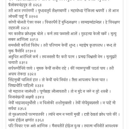
त्रैलोक्यचंद्रपुत्र तो ॥२६॥
तरी आज रणरंगणीं । युध्दचातुर्य तीक्ष्णबाणीं । महायोध्दा ऐकिला श्रवणीं । तो आज
लोचनीं पाहूं पैं ॥२७॥
कोणी बोलती ऐका वचन । विचारधैर्य हें बुध्दिलक्षण । सामदामदंडभेदन । हे विचक्षण
राहाटली ॥२८॥
मग कानीफ क्रोधयुक्त बोले । कर्म तया फळासी आलें । गुरुहत्या केली खळें । मृत्यु
सबळ आणिला ॥२९॥
समर्थासी करितां विरोध । तरी परिणाम केवीं शुध्द । महद्दोष कृतापराध । बध्द तो
मुक्त कैसेनि ॥१३०॥
अनुचित आरंभिलें कर्म । स्वजनासी वैर करी परम । प्रमदा विश्वासी नेम । मृत्युद्वारें
चत्वारी ॥३१॥
सर्पफणीचिये छाये । मूषक केवीं सजीव राहे । कीं व्याळपुच्छीं पडतां पाय । तरी
अपाय रोकडा ॥३२॥
सिंहमुखीं घालितां हात । तो केवीं वाचे निवांत । तैसा आपलाच केला घात ।
विषप्रचीति पाहिली ॥३३॥
जो महाराज जालंधरी । पूर्णब्रह्म लीलावतारी । तो न बुडे न जळे न तुटे शस्त्री ।
निजानंदरुपी अक्षयी ॥३४॥
जेवीं भाद्रपदचतुर्थीसी । न विलोकी शशीमुखासी । तेवीं गोपेंदुवदनासी । न पाहें मी
सर्वथा ॥३५॥
तो गुरुअपराधी परमपातकी । त्यांचे नाम न घ्यावें मुखीं । दृष्टी देखतां क्रोध पावे कीं ।
भस्म होईल क्षणांत ॥३६॥
परि विचार एक असे आणिक । मैनावतीतें होईल दुःख । स्वात्म भगिनीतें आवश्यक