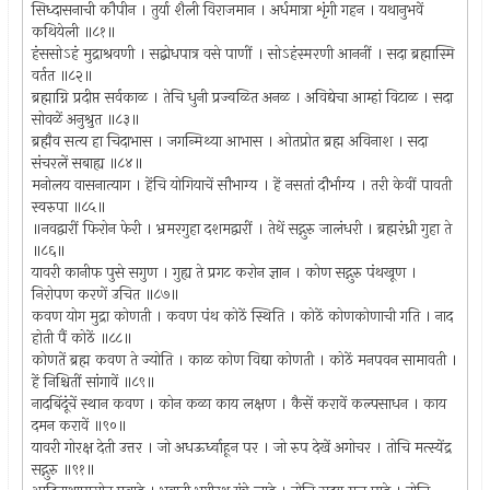
सिध्दासनाची कौपीन । तुर्या शैली विराजमान । अर्धमात्रा शृंगी गहन । यथानुभवें
कथियेली ॥८१॥
हंससोऽहं मुद्राश्रवणी । सद्बोधपात्र वसे पाणीं । सोऽहंस्मरणी आननीं । सदा ब्रह्मास्मि
वर्तत ॥८२॥
ब्रह्माग्नि प्रदीप्त सर्वकाळ । तेचि धुनी प्रज्वळित अनळ । अविद्येचा आम्हां विटाळ । सदा
सोवळें अनुश्रुत ॥८३॥
ब्रह्मैव सत्य हा चिदाभास । जगन्मिथ्या आभास । ओतप्रोत ब्रह्म अविनाश । सदा
संचरलें सबाह्य ॥८४॥
मनोलय वासनात्याग । हेंचि योगियाचें सौभाग्य । हें नसतां दौर्भाग्य । तरी केवीं पावती
स्वरुपा ॥८५॥
॥नवद्वारीं फिरोन फेरी । भ्रमरगुहा दशमद्वारीं । तेथें सद्गुरु जालंधरी । ब्रह्मरंध्री गुहा ते
॥८६॥
यावरी कानीफ पुसे सगुण । गुह्य ते प्रगट करोन ज्ञान । कोण सद्गुरु पंथखूण ।
निरोपण करणें उचित ॥८७॥
कवण योग मुद्रा कोणती । कवण पंथ कोठें स्थिति । कोठें कोणकोणाची गति । नाद
होती पैं कोठें ॥८८॥
कोणतें ब्रह्म कवण ते ज्योति । काळ कोण विद्या कोणती । कोठें मनपवन सामावती ।
हें निश्चितीं सांगावें ॥८९॥
नादबिंदूंचें स्थान कवण । कोन कळा काय लक्षण । कैसें करावें कल्पसाधन । काय
दमन करावें ॥९०॥
यावरी गोरक्ष देती उत्तर । जो अधऊर्ध्वाहून पर । जो रुप देखें अगोचर । तोचि मत्स्येंद्र
सद्गुरु ॥९१॥