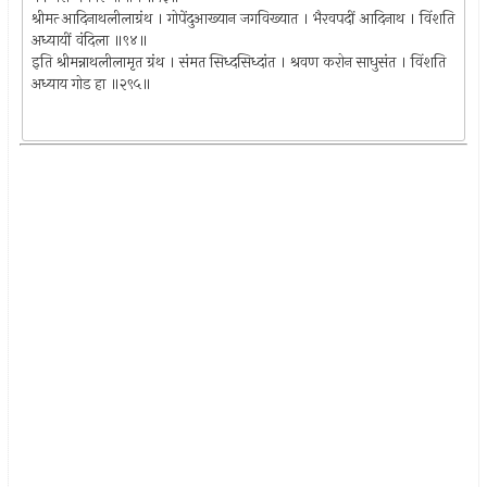
श्रीमत्‍ आदिनाथलीलाग्रंथ । गोपेंदुआख्यान जगविख्यात । भैरवपदीं आदिनाथ । विंशति
अध्यायीं वंदिला ॥९४॥
इति श्रीमन्नाथलीलामृत ग्रंथ । संमत सिध्दसिध्दांत । श्रवण करोन साधुसंत । विंशति
अध्याय गोड हा ॥२९५॥