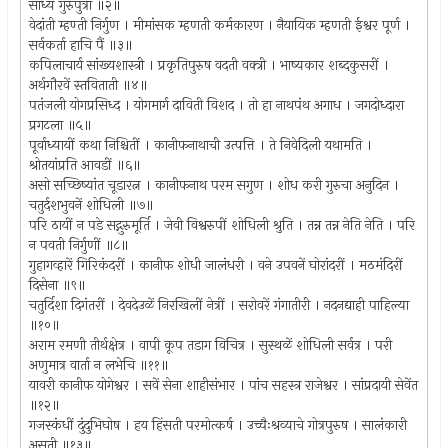
साध्य गुरुपुत्रा ॥२॥
वेदांती म्हण्ती निर्गुण । मीमांसक म्हणती कर्मकारण । नैयायिक म्हणती ईश्वर पूर्ण ।
सर्वकर्ता हाचि पैं ॥३॥
कपिलाचार्य सांख्यशास्त्री । प्रकृतिपुरुष वदती वक्त्री । भाष्यकार शब्दकुसरीं ।
अर्थगौरवें स्तविताती ॥४॥
पतंजली योगप्रसिध्द । योगमार्ग दाविती विशद । तो हा नाथपंथ अगाध । जगदोध्दारा
प्रगटला ॥५॥
पूर्वाध्यायीं कथा निश्चितीं । कानीफनाथाची उत्पत्ति । ते निवेदिली यथामति ।
श्रोतयांप्रति आवडीं ॥६॥
असो सच्छिष्यांत चूडारत्न । कानीफनाथ परम सगुण । शोध करी गुरुचा अनुदिन ।
चतुर्दशभुवनें शोधिली ॥७॥
परि ठायीं न पडे सद्गुरुमूर्ति । जेवी विश्वरुपीं शोधिली श्रुति । तन्न तन्न नेति नेति । परि
न पवती निर्गुणीं ॥८॥
गुहागव्हारें गिरिकंदरीं । कानीफ शोधी जालंधरी । वने उपवनें घोरांदरीं । मठमंदिरीं
दिसेना ॥९॥
चतुर्दिशा दिगंतरीं । देवदेउळें निरखिलीं नेत्रीं । सरोवरें गंगातीरी । नदनद्याही पाहिल्या
॥१०॥
अराम रमणी तीर्थक्षेत्र । वापी कूप तडाग विचित्र । सुस्थळें शोधिली सर्वत्र । परी
अणुमात्र वार्ता न लभेचि ॥११॥
यावरी कानीफ योगेश्वर । सवें सेना शाहीसंभार । पांच सहस्त्र राजेश्वर । सांप्रदायी सेवेंत
॥१२॥
गजस्कंधीं दुंदुभिघोष । हय हिंसती परमोत्कर्ष । उच्चैःश्रव्याचे गोत्रपुरुष । सालंकारी
असती ॥१३॥