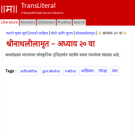
TransLiteral
A Nonprofit Public Service Initiative.
Literature
Ancestry
Dictionary
Prashna
Search
|
|
|
|
अध्याय २० वा
मराठी मुख्य सूची
मराठी साहित्य
पोथी आणि पुराण
श्रीनाथलीलामृत
श्रीनाथलीलामृत - अध्याय २० वा
नाथसंप्रदाय भारताच्या सांस्कृतिक इतिहासांत महनीय स्थान पावलेला संप्रदाय आहे.
Tags
:
adinatha
goraksha
natha
आदिनाथ
गोरक्ष
नाथ