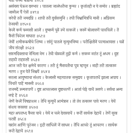
चेष्टा केली श्रेष्ठाची ॥४८॥
असंख्य घेऊन दळभार । पातला जालंधरीचा कुमर । कृतांतही न ये समोर । ब्रह्मांड
जाळील पैं ऐसें ॥४९॥
कोपी तरी जमदग्नि । शापी तरी दुर्वासमुनि । तपी विश्वामित्रचि मानी । अग्निसम
तेजस्वी ॥१५०॥
केलें कर्म फळासी आलें । दुष्कर्म पुढें उभें ठाकलें । काळें बोलावणें पाठविलें । तें
कैसें फिरेल माघारा ॥५१॥
जेवीं शमीकऋषीचे शिष्य । सांगूं पातले मृत्युभविष्य । परीक्षितीनें परमाआयास । यत्नें
जीव संरक्षी ॥५२॥
सप्तमदिवसाचा नेमिला नेम । तेवी वोढवलें तुझें कर्म । सकळ नरांत तूं अधम । दुष्ट
राहाटी राहाटसी ॥५३॥
आज जरी येत क्षमेचें कारण । तरी तूं मैनावतीचा पुत्र म्हणून । नाही तरी तात्काळ
मरण । तुज येतें निश्चयें ॥५४॥
सरला आयुष्याचा संशय । केलासी महत्पातक समुदाय । कृतापराधें झाला अपाय ।
विचारें पाहें मानसी ॥५५॥
राजमदें उन्मत्तपणें । दुष्ट आचरलास दुष्टाचरणें । आतां घेई याचें उसणे । सर्वथा अन्य
नव्हे हें ॥५६॥
जेणें केलें विषप्राशन । तेचि मृत्युचें आमंत्रान । तो तंव तत्काळ पावे मरण । येथें
संशय कासया ॥५७॥
महत्‍ अपराध्द कैसा वाचे । येथें न चले देवत्रयाचें । करीं सार्थक देहाचें । तेणें सुख
परत्रीं ॥५८॥
खटांग आणि पुरंजन । इही साधिलें जें साधन । तेंचि आचरे तूं आचरण । सार्थक
करी देहाचें ॥५९॥