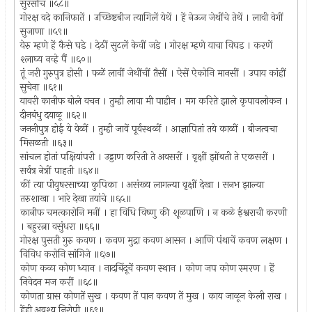
सुरसचि ॥५८॥
गोरक्ष वदे कानिफातें । उच्छिष्टबीज त्यागिलें येथें । हें नेऊन जेथींचे तेथें । लावी वेगीं
सुजाणा ॥५९॥
येरु म्हणे हें कैसे घडे । देठीं सुटलें केवीं जडे । गोरक्ष म्हणे याचा विघड । करणें
श्लाघ्य नव्हे पैं ॥६०॥
तूं जरी गुरुपुत्र होसी । फळें लावीं जेथींचीं तैसीं । ऐसें ऐकोनि मानसीं । उपाय कांहीं
सुचेना ॥६१॥
यावरी कानीफ बोले वचन । तुम्ही लावा मी पाहीन । मग करिते झाले कृपावलोकन ।
दीनबंधु दयाळू ॥६२॥
जननीपुत्र होई ये वेळीं । तुम्ही जावें पूर्वस्थळीं । आज्ञापितां तये काळीं । बीजत्वचा
मिसळती ॥६३॥
सांचल होतां पक्षियांपरी । उड्डाण करिती ते अवसरीं । वृक्षीं झोंबती ते एकसरीं ।
सर्वत्र नेत्रीं पाहती ॥६४॥
कीं त्या पीयुषरसाच्या कुपिका । असंख्य लागल्या वृक्षीं देखा । सनभ झाल्या
तरुशाखा । भारे देखा तयांचे ॥६५॥
कानीफ चमत्कारोनि मनीं । हा विधि विष्णु की शूळपाणि । न कळे ईश्वराची करणी
। बहुरत्ना वसुंधरा ॥६६॥
गोरक्ष पुसती गुरु कवण । कवण मुद्रा कवण आसन । आणि पंथाचें कवण लक्षण ।
विविध करोनि सांगिजे ॥६७॥
कोण कळा कोण ध्यान । नादबिंदूचें कवण स्थान । कोण जप कोण स्मरण । हें
निवेदन मज करीं ॥६८॥
कोणता ग्रास कोणतें सुख । कवण तें पान कवण तें मुख । काय जाळून केली राख ।
हेंही अवश्य निरोपी ॥६९॥