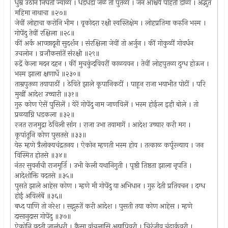
धुम्र उठोन निघती ज्वाळा । धडधडां जळे तो पुतळा । जन आश्चर्य पाहती डोळां । अद्भुत
महिमा नाथाचा ॥२७॥
जेवीं लोहाचा करोनि भीम । वृकोदरा रक्षी स्वस्तिक्षेम । लोहप्रतिमा करुनि भस्म ।
गोपेंदु तेवीं रक्षिला ॥२८॥
कीं अर्क आच्छादूनी सुदर्शन । संरक्षिला जेवीं तो अर्जुन । कीं गोकुळीं गोवर्धन
उचलोन । व्रजौकसांतें संरक्षी ॥२९॥
रुद्रें केला मदन दहन । कीं मुचकुंदविवरीं काळयवन । तेवीं लोहपुतळा दुग्ध होऊन ।
भस्म झाला क्षणार्धे ॥२३०॥
ताम्रपुतळा तयापाठीं । ठेविते झाले कूपानिकटीं । पाहून राजा भयाभीत पोटीं । परि
मुखीं आदेश उच्चारी ॥३१॥
गुरु कोण ऐसें पुसिलें । येरें गोपेंदु नाम जाणविलें । भस्म होईल इही बोले । तो
प्रळयाग्नि धडकला ॥३२॥
रजत राजमुद्रा ठेविली सांग । राजा उभा तयामागें । आदेश उच्चार करी मग ।
कूपांतूनि कोण पुसतसे ॥३३॥
येरु म्हणे त्रैलोक्यचंद्रतनय । ऐकोन म्हणती भस्म होय । तत्काळ कर्पूरन्याय । जन
विस्मित होतसे ॥३४॥
नंतर सुवर्नाची राजमूर्ति । उभी केली यथानिगुती । पृष्ठी तिष्ठता झाला नृपति ।
आदेशोक्ति वदतसे ॥३५॥
पुसते झाले आहेस कोण । म्हणे मी गोपेंदु या अभिधान । गुरु देती प्रतिवचन । दग्ध
होईं अविलंबें ॥३६॥
बध्द पाणि तो नरेश । सद्गुरुतें करी आदेश । पुसती तया कोण आहेस । म्हणे
दासानुदास गोपेंदु ॥३७॥
ऐकोनि वदती जालंधरी । कैसा वांचलासि अद्यापिवरी । चिरंजीव चंद्रार्कवरी ।