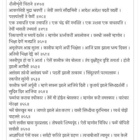
शैलीशृंगी विराजे ॥४७॥
आकर्णनेत्री मुद्रा श्रवणीं । जेवीं तळपे सौदामिनी । आदेश आदेश वदती वदनीं ।
परस्परेसीं ते वेळीं ॥४८॥
एक उमापति एक रमापति । एक चंद्र कीं गभस्ति । एक उशना एक वाचस्पति ।
तेवीं भासती उभयतां ॥४९॥
रिक्तपाणी न घ्यावें दर्शन । म्हणोन ऊर्ध्वकरीं अवलोकन । वनश्री जननी म्हणोन ।
भिक्षा देणें मजप्रति ॥५०॥
अमृतोपम आम्र सुरस । कानीफ म्हणे अर्पी भिक्षेस । आजि प्राप्त झाला धन्य दिवस ।
अतिथी भिक्षा देईं कां ॥५१॥
जननीपुत्र हो या रे आतां । ऐसें कानीफ जंव बोलता । तंव वृक्षींहून वृष्टि तत्वतां । होती
झाली आपैसी ॥५२॥
असंख्य तरुंची असंख्य फळें । पडतीं झाली तत्काळ । सिंदूरवर्ण परमरसाळ ।
रक्तपीत सुरंगी ॥५३॥
कानीफ फळें अर्पुनी । म्हणे सफळ झाले आजिचे दिनी । कृतार्थ झाले सिध्ददर्शनीं ।
सुदिन दिन आजिचा ॥५४॥
फळांचा करावा स्वीकार । तेनें मी होईन श्रेयस्कर । म्हणोन करी नमस्कार । वारंवार
गोरक्षा ॥५५॥
मनें वोळखून मन । जाणते झाले अंतःकरण । यासी सिध्दीचा दुरभिमान । व्यर्थ वोझें
वाहतसे ॥५६॥
म्हणे सर्वांस द्यावा गुरुप्रसाद । तोषवावे शिष्यवृंद । ऐसें म्हणोन विविध । फळें वोपिती
सर्वांसी ॥५७॥
आज्ञापितां ऐसें वचन । सर्वही करिते झाले ग्रहण । त्वचाबीजातें त्यागून । पान केलें