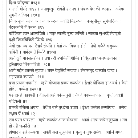
दिशा कोंदल्या ॥९३॥
मालती मोगरे मांदार । जपाकुसुम शेवंती शतपत्र । चंपक केतकी कल्हार । अनेक
सुमनी वाटिका ॥९४॥
किंक शुक चक्रवाक । काक बदक जवादि बिडाळक । कस्तुरीमृग सुगंधादिक ।
नंदनवनचि तें केवळ ॥९५॥
कोकिळा स्वर आलापिती । मयूर स्वानंदे नृत्य करिती । साळया सुशब्दें संवाद्ती ।
वृक्षी किजबिजिती पिंगळे ॥९६॥
जेवीं सामान्य नरा ऐश्वर्य संपत्ति । येतां तया विकार होती । तेवीं मर्कटें वांकुल्या
दाविती । मार्गस्थातें विनोदें ॥९७॥
असो दुजें मानससरोवर । तया तटी उभविलें शिबिर । विद्युत्प्राय ध्वजफडत्कार ।
दुरितापदा धिक्कारिती ॥९८॥
असो महंत उतरले नृपाळ । नगर वेष्टूनियां सकळ । सेनासमुद्र कल्पांत काळ ।
महाप्रळय ज्यापरी ॥९९॥
प्रजा प्रधान भयाभीत । म्हणे वोढवला प्रळय कल्पांत । ईश्वरें योजिला हा अनर्थ । कैसें
होईल कळेना ॥२००॥
परचक्र हें चक्रापरी । वेढिली असे कांचनपुरी । नेणवे काळचक्रापरी । कृतांतवक्त्रीं
पडियेलों ॥१॥
प्रारब्धें रचिला अपाय । तेथें न चले बुध्दीचा उपाय । ईश्वर करील तरणोपाय । तरीच
रक्षण पैं आतां ॥२॥
राव परम घाबरला । म्हणें कल्पांत आज वोढवला । आतां शरण जावें सद्गुरुला । मग
हो तरी भलतैसें ॥३॥
होणार न राहे अन्यथा । सर्वही असे मृत्युपंथा । मृत्यु न चुके सर्वथा । आजि अथवा