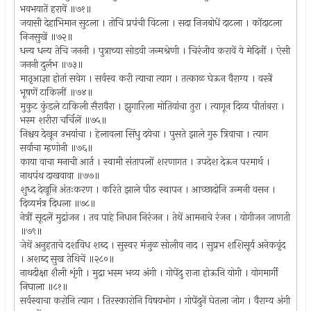
भवभयातें हरावें ॥७१॥
जयासी देहाभिमान सुटला । तोचि प्रपंची विटला । सदा निजबोधें दाटला । कोंदाटला
निजसुखें ॥७२॥
धन्य धन्य तेचि जननी । पुत्राच्या सोडवी जन्मश्रेणी । चिरंजीव करावें ये मेदिनीं । ऐसी
जननी दुर्लभ ॥७३॥
मातृआज्ञा होतां सवेग । सर्वस्व करी त्याचा त्याग । तत्काळ घेऊन वैराग्य । वस्त्रें
भूषणें टाकिलीं ॥७४॥
मुकुट कुंडले टाकिली सैरावैरा । झुगारिला मोतियांचा तुरा । त्यागून दिव्य पीतांबरा ।
भस्म शरीरा चर्चिलें ॥७५॥
निश्चय देखून उभयांचा । हेलावला सिंधु दयेचा । पुसते झाले गुरु त्रिवाचा । त्याग
सर्वाचा म्हणोनी ॥७६॥
काया वाचा मनाची आर्त । स्वामी संतापलों शरणागत । उपदेश देऊन परमार्थ ।
नाथपंथ दाखवावा ॥७७॥
शुध्द देखूनि अंतःकरण । करिते झाले पीठ स्थापन । आच्छादोनि उन्मनी वसन ।
दिव्यमंत्र दिधला ॥७८॥
नेत्रीं सूदलें मुद्रांजन । तव पाहे निधान निरंजन । तेथें आमनाचे रंजन । योगीजन जाणती
॥७९॥
जेथें अनुहताचे दशविध शब्द । सुस्वर मंजुळ सोलीव नाद । सुप्रभ शशिसूर्य अनेकवृंद
। अशब्द सुख तेथिचें ॥२८०॥
नाथदीक्षा शैली शृंगी । मुद्रा भस्म भव्य अंगी । गोपेंदु राजा होऊनि योगी । योगमार्गी
निघाला ॥८१॥
सर्वस्वाचा करोनि त्याग । तिरस्कारोनि विषयभोग । गोपेंदुनें घेतला जोग । वैराग्य अंगी