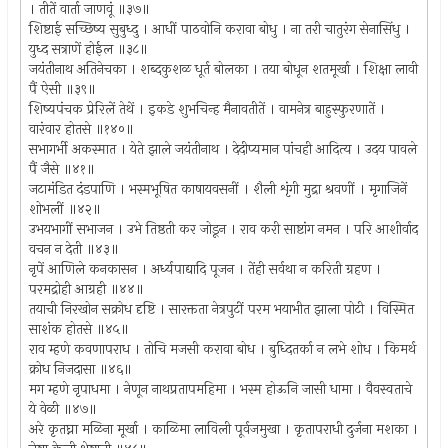
। तीतें वार्ता जाणवूं ॥३७॥
शिष्टाई सच्छिष्य सुबुध्दु । आधीं पाठवोनि करावा बोधु । ना तरी चातुरंग सेनासिंधु ।
युध्द सत्राणें होईल ॥३८॥
जयंतीनाथ अतिनेचका । शब्दकुशळ धूर्त बोलका । तया बोधून शतमूर्खा । शिक्षा लावी
पैं ऐसी ॥३९॥
शिष्यपंचक प्रेरिलें तेथें । इकडे शुभचिन्ह मैनावतीतें । वामनेत्र बाहुस्फुरणातें ।
वारंवार होतसे ॥१४०॥
सभागर्भी अकस्मात । येते झाले जयंतीनाथ । देदीप्यमान पांचही आदित्य । उदय पावले
पैं जैसे ॥४१॥
जटामंडित दंडपाणि । भस्मभूषित काषायवसनीं । शैली शृंगी मुद्रा श्रवणीं । मृगाजिनें
शोभलीं ॥४२॥
उभयभागीं सभाजन । उभे तिष्ठती कर जोडून । राव करी साष्टांग नमन । परि आशीर्वाद
वचन न देती ॥४३॥
नृपें आणिले कनकासन । अर्ध्यपाद्यादि पूजन । तेंही सर्वथा न करिती ग्रहण ।
परमद्रोही आग्रही ॥४४॥
तयाची निरखोन सक्रोध दृष्टि । सारक्तता नेत्रपुटीं परम भयाभीत झाला पोटी । विस्मित
साशंक होतसे ॥४५॥
राव म्हणे कवणापराध । तोचि मजसी करावा बोध । बुध्दितर्का न लभे शोध । किमर्थ
क्रोध निजदासा ॥४६॥
मग म्हणे नृपाधमा । नेणून नाथप्रतापमहिमा । भस्म होऊनि जासी धामा । वैवस्वताचे
ये वेळी ॥४७॥
अरे कृतघ्ना मळिना मूर्खा । काळिमा लाविली पूर्वजमुखा । कृतापराधी दुर्जना मशका ।