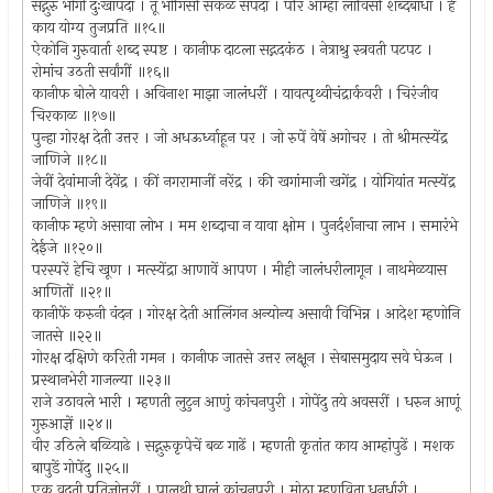
सद्गुरु भोगी दुःखापदा । तूं भोगिसी सकळ संपदा । परि आम्हां लाविसी शब्दबाधा । हें
काय योग्य तुजप्रति ॥१५॥
ऐकोनि गुरुवार्ता शब्द स्पष्ट । कानीफ दाटला सद्गदकंठ । नेत्राश्रु स्त्रवती पटपट ।
रोमांच उठती सर्वांगीं ॥१६॥
कानीफ बोले यावरी । अविनाश माझा जालंधरीं । यावत्पृथ्वीचंद्रार्कवरी । चिरंजीव
चिरकाळ ॥१७॥
पुन्हा गोरक्ष देती उत्तर । जो अधऊर्ध्वाहून पर । जो रुपें वेषें अगोचर । तो श्रीमत्स्येंद्र
जाणिजे ॥१८॥
जेवीं देवांमाजी देवेंद्र । कीं नगरामाजीं नरेंद्र । की खगांमाजी खगेंद्र । योगियांत मत्स्येंद्र
जाणिजे ॥१९॥
कानीफ म्हणे असावा लोभ । मम शब्दाचा न यावा क्षोम । पुनर्दर्शनाचा लाभ । समारंभे
देईजे ॥१२०॥
परस्परें हेचि खूण । मत्स्येंद्रा आणावें आपण । मीही जालंधरीलागून । नाथमेळयास
आणितों ॥२१॥
कानीफें करुनी वंदन । गोरक्ष देती आलिंगन अन्योन्य असावी विभिन्न । आदेश म्हणोनि
जातसे ॥२२॥
गोरक्ष दक्षिणे करिती गमन । कानीफ जातसे उत्तर लक्षून । सेबासमुदाय सवे घेऊन ।
प्रस्थानभेरी गाजल्या ॥२३॥
राजे उठावले भारी । म्हणती लुटुन आणुं कांचनपुरी । गोपेंदु तये अवसरीं । धरुन आणूं
गुरुआज्ञें ॥२४॥
वीर उठिले बळियाढे । सद्गुरुकृपेचें बळ गाढें । म्हणती कृतांत काय आम्हांपुढें । मशक
बापुडें गोपेंदु ॥२५॥
एक वदती प्रतिज्ञोत्तरीं । पालथी घालूं कांचनपुरी । मोठा म्हणविता धनुर्धारी ।