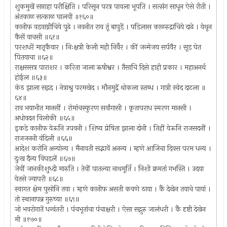
शुकमुखें सप्ताहा परीक्षिति । परिसून परत्र पावला भूपति । सत्संग साधून ऐसे रीती ।
अंतकाळ सत्काळ घालवी ॥१६०॥
कानीफ वडवाग्नीचिये पुढे । नवनीत राव तूं बापुडें । पडिलास काळरुद्राचिये दाढे । येथून
कैसें वाचसी ॥६१॥
परशधरें मातृकैवार । निःक्षत्री केली मही निर्वैर । कीं जन्मेजय सर्पवैर । सूड घेत
पितयाचा ॥६२॥
राक्षससत्र पाराशर । करिता जाला ऋषीश्वर । तैसाचि दिसे हाही प्रकार । महाअनर्थ
होईल ॥६३॥
कंठ झाला सद्गद । नेत्राश्रु परमखेद । मौनमुद्रें थोकला स्तब्ध । गात्री स्वेद दाटला ॥
६४॥
राव भयाभीत मानसीं । रोमांचस्फुरण सर्वांगासी । कृतापराध स्मरण मानसी ।
अधोवदन विलोकी ॥६५॥
इकडे कानीफ येऊनि उपवनी । शिष्य प्रेषिता झाला दोनी । तिहीं येऊनि राजसदनीं ।
राजजननी वंदिली ॥६६॥
आदेश करोनि अन्योन्य । मैनावती सद्भावें अनन्य । म्हणे आजिचा दिवस परम धन्य ।
दुःख दैन्य विघडलें ॥६७॥
जेवीं जानकीशुध्दी मारुति । तेवीं पातल्या नाथमूर्ति । निशी क्रमतां गभस्ति । उदया
येतसे ज्यापरी ॥६८॥
स्वागत क्षेम पुसोनि तया । म्हणे कानीफ असती कवणे ठाया । कैं देखेन तयाचे पायां ।
तो स्थानापन्न गुरुच्या ॥६९॥
जो भवरोगातें धन्वंतरी । पंचभूतांचा पंचाक्षरी । ऐसा सद्गुरु जालंधरी । कैं दृष्टी देखेन
मी ॥१७०॥