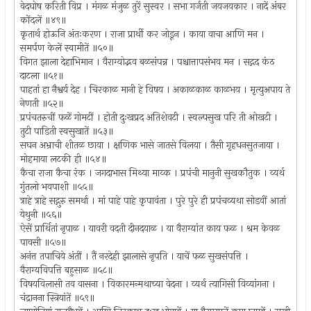
वेदघोष करिती विप्र । मंगळ मंजुळ तुरें सुस्वर । सभा गर्जती जयजयकार । नादें अंबर
कोंदलें ॥४९॥
कृतार्थ होऊनि अंतःकरण । राजा प्रार्थी कर जोडून । काया वाचा आणि मन ।
समर्पण केलें स्वामीतें ॥५०॥
विगत झाला देहाभिमान । वैराग्योद्भव बळसंपन्न । पश्चात्तापसंभव मन । सद्गद कंठ
दाटला ॥५१॥
पाहतां हा नैश्वर्य देह । चिरकाळ मानी हे विषय । अकाळकाळ काळभय । मृत्युअपाय ते
नेणती ॥५२॥
प्रपंचतरुचीं फळें गोमटीं । होती दुःखप्रद अतिशेवटी । स्वल्पसुख परि ती ओखटी ।
तुटी पाडिती स्वसुखातें ॥५३॥
सघन अभ्राची शीतळ छाया । क्षणिक भासे जातसे विलया । तैसी गृहधनसुतजाया ।
मोहमाया लटकी ही ॥५४॥
कैचा राजा कैचा रंक । जगदाभास मिथ्या माय्क । प्रपंची मानुनी सुखकौतुक । व्यर्थ
गुंतलो भवपाशी ॥५५॥
त्राहे त्राहे सद्गुरु समर्था । मां पाहे पाहे कृपावंता । पुरे पुरे ही प्रपंचव्यथा सोडवीं आतां
येथुनी ॥५६॥
ऐसें प्रार्थितां नृपाळ । यावरी वदती दीनदयाळ । या वैराग्यांत काय फळ । श्रम केवळ
पावसी ॥५७॥
अनंत्त तपाचिये अंतीं । तैं नरदेही झालासे नृपति । याचें फळ सुखसंपत्ति ।
वैराग्यविपत्ति बहुसाळ ॥५८॥
विषयविलासी तव वासना । विकारमन्मथाच्या वेदना । व्यर्थ त्यागिसी विव्यांगना ।
चंद्रानना स्त्रियांतें ॥५९॥