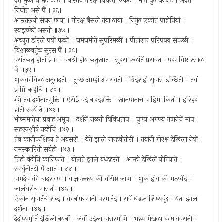
द्वैत मुळीं न भेटे कोठें । यास्तव गोरक्ष विचरती एकटे । मागें पुढें घनदाट । अद्वैत
निघोत असे पैं ॥३६॥
आम्रतरुची सघन छाया । गोरक्ष बैसले तया ठाया । निगुढ एकांत पाहोनियां ।
स्वइच्छेनें असती ॥३७॥
अच्युत डौरले पत्रीं फळीं । घमघमीते सुपरिमळीं । पीतारक्त परिपक्व सफळी ।
विशाळवर्तुळ सुरस पैं ॥३८॥
वसंतऋतु होतां प्राप्त । वनश्री होय ऋतुस्नात । सुरस फळांतें प्रसवत । परमविष्ट रसाळ
पैं ॥३९॥
शुककोकिळ अनुवादती । तुच्छ आम्हां अमरावती । त्रिदशही सुवास इच्छिती । तयां
प्राप्ति नव्हेचि ॥४०॥
गंगे तव दर्शनातमुक्ति । ऐसेई वदे नारदउक्ति । स्नानपानाचा महिमा किती । हरिहर
होती स्वयें ते ॥४१॥
भीष्ममातेचा प्रवाह अमूप । दर्शनें जळती त्रिविधताप । पुण्य अगण्य गणनेचें माप ।
सहस्त्रशीर्ष नव्हेचि ॥४२॥
तंव कानीफशिष्य ते अवसरीं । येते झाले जान्हवीतीरीं । तयांनी गोरक्ष देखिला नेत्रीं ।
नमस्कारिती सर्वही ॥४३॥
तिही वंदोनि कानिफातें । बोलते झाले बध्दहस्तें । आम्ही देखिलें योगियातें ।
स्वर्धुनीतटीं पैं आतां ॥४४॥
वामदेव की बादरायण । याज्ञवल्क्य कीं वसिष्ठ जाण । शुक होय की मत्स्येंद्र ।
जालंधरीच भासतो ॥४५॥
ऐकोन सुवार्तेचे शब्द । कानीफ मानी परमानंद । सवें घेऊन शिष्यवृंद । येता झाला
दर्शना ॥४६॥
देदीप्यमूर्ति देखिली नयनीं । जेवीं उदेला वासरमणि । भस्म मेखळा काषायवसनी ।