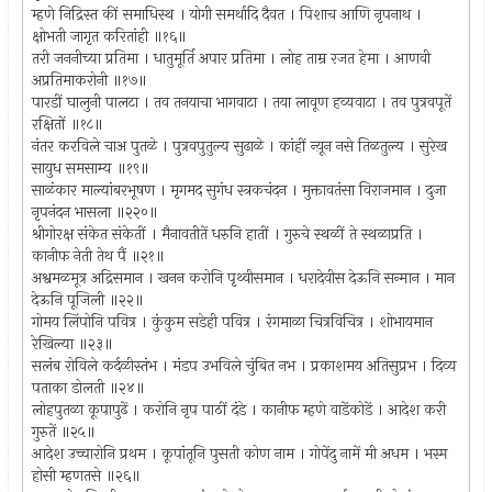
म्हणे निद्रिस्त कीं समाधिस्थ । योगी समर्थादि दैवत । पिशाच आणि नृपनाथ ।
क्षोभती जागृत करितांही ॥१६॥
तरी जननीच्या प्रतिमा । धातुमूर्ति अपार प्रतिमा । लोह ताम्र रजत हेमा । आणवी
अप्रतिमाकरोनी ॥१७॥
पारडीं घालुनी पालटा । तव तनयाचा भागवाटा । तया लावूण हव्यवाटा । तव पुत्रवपूतें
रक्षितों ॥१८॥
नंतर करविले चाअ पुतळे । पुत्रवपुतुल्य सुढाळे । कांहीं न्य़ून नसे तिळतुल्य । सुरेख
सायुध समसाम्य ॥१९॥
साळंकार माल्यांबरभूषण । मृगमद सुगंध स्त्रकचंदन । मुक्तावतंसा विराजमान । दुजा
नृपनंदन भासला ॥२२०॥
श्रीगोरक्ष संकेत संकेतीं । मैनावतीतें धरुनि हातीं । गुरुचे स्थळीं ते स्थळाप्रति ।
कानीफ नेती तेथ पैं ॥२१॥
अश्वमळमूत्र अद्रिसमान । खनन करोनि पृथ्वीसमान । धरादेवीस देऊनि सन्मान । मान
देऊनि पूजिली ॥२२॥
गोमय लिंपोनि पवित्र । कुंकुम सडेही पवित्र । रंगमाळा चित्रविचित्र । शोभायमान
रेखिल्या ॥२३॥
सलंब रोविले कर्दळीस्तंभ । मंडप उभविले चुंबित नभ । प्रकाशमय अतिसुप्रभ । दिव्य
पताका डोलती ॥२४॥
लोहपुतळा कूपापुढें । करोनि नृप पाठीं दंडे । कानीफ म्हणे वाडेंकोडें । आदेश करी
गुरुतें ॥२५॥
आदेश उच्चारोनि प्रथम । कूपांतूनि पुसती कोण नाम । गोपेंदु नामें मी अधम । भस्म
होसी म्हणतसे ॥२६॥