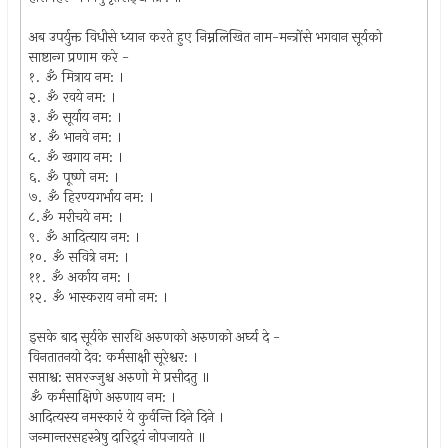
अब उपर्युक्त विधीसे ध्यान करते हुए निम्नलिखित नाम-मन्त्रोंसे भगवान सूर्यको
साष्टान्ग प्रणाम करे -
१. ॐ मित्राय नम: ।
२. ॐ रवये नम: ।
३. ॐ सूर्याय नम: ।
४. ॐ भानवे नम: ।
५. ॐ खगाय नम: ।
६. ॐ पूष्णे नम: ।
७. ॐ हिरण्यगर्भाय नम: ।
८.ॐ मरीचये नम: ।
९. ॐ आदित्याय नम: ।
१०. ॐ सवित्रे नम: ।
११. ॐ अर्काय नम: ।
१२. ॐ भास्कराय नमो नम: ।
इसके बाद सूर्यके सारथि अरुणको अरुणको अर्घ्य दे -
विनतातनयो देव: कर्मसाक्षी सूरेश्वर: ।
सप्ताश्व: सप्तरज्जुश्च अरुणो मे प्रसीदतु ॥
ॐ कर्मसाक्षिणे अरुणाय नम: ।
आदित्यस्य नमस्कारं ये कुर्वन्ति दिने दिने ।
जन्मान्तरसहस्त्रेषु दारिद्र्यं नोपजायते ॥