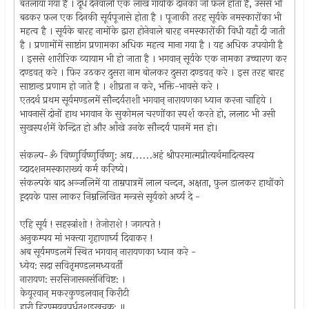
बतलाया गया है । दूध देनेवाली एक लाख गायोंके दानका जो फ़ल होता है, उससे भी
बढकर फ़ल एक दिनकी सूर्यपूजासे होता है । पूजाकी तरह सूर्यके नमस्कारोंका भी
महत्व है । सूर्यके बारह नामोंके द्वारा होनेवाले बारह नमस्कारोंकी विधी यहाँ दी जाती
है । प्रणामोंमें साष्टांग प्रणामका अधिक महत्व माना गया है । यह अधिक उपयोगी है
। इससे शारीरिक व्यायाम भी हो जाता है । भगवान् सूर्यके एक नामका उच्चारण कर
दण्डवत् करे । फ़िर उठकर दुसरा नाम बोलकर दुसरा दण्डवत् करे । इस तरह बारह
साष्टान्ड प्रणाम हो जाते है । शीघ्रता न करे, भक्ति-भावसे करे ।
एतदर्थ प्रथम सूर्यमण्डलमें सौन्दर्यराशी भगवान् नारायणका ध्यान करना चाहिये ।
भावनासें दोनों हाथ भगवान के सुकोमल चरणोंका स्पर्श करते हो, ललाट भी उसी
सुखस्पर्शमें केन्द्रित हो और आँखे उनके सौन्दर्य पानमें मत्त हो।
संकल्प-ॐ विष्णुर्विष्णुर्विष्णु: अद्य......अहं श्रीपरमात्मप्रीत्यर्थमादित्यस्य
व्दादशनमस्काराख्यं कर्म करिष्ये।
संकल्पके बाद अञ्जलिमें या ताम्रपात्रमें लाल चन्दन, अक्षता, फ़ुल डालकर हाथोंको
ह्र्दयके पास लाकर निम्नलिखित मन्त्रसे सूर्यको अर्घ्य दे -
एहि सूर्य ! सहस्त्रांशो ! तेजोराशे ! जगत्पते !
अनुकम्पय मां भक्त्या गृहाणार्घ्य दिवाकर !
अब सूर्यमण्डलमें स्थित भगवान् नारायणका ध्यान करे -
ध्येय: सदा सवितृमण्डलमध्यवर्ती
नारायण: सरसिजासनसंनिविष्ट: ।
केयूरवान् मकरकुण्डलवान् किरीटी
हारी हिरण्मयवपुर्धृतशड्खचक्र: ॥