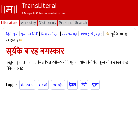
TransLiteral
A Nonprofit Public Service Initiative.
Literature
Ancestry
Dictionary
Prashna
Search
|
|
|
|
|
सूर्यके बारह
हिंदी सूची
पूजा एवं विधी
नित्य कर्म पूजा
पञ्चमहायज्ञ
तर्पण ( पितृयज्ञ )
नमस्कार
सूर्यके बारह नमस्कार
प्रस्तुत पूजा प्रकरणात भिन्न भिन्न देवी-देवतांचे पूजन, योग्य निषिद्ध फूल यांचे शास्त्र शुद्ध
विवेचन आहे.
Tags
:
devata
devi
pooja
देवता
देवी
पूजा