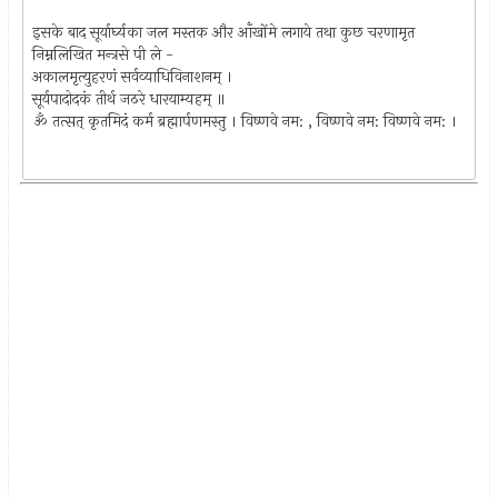
इसके बाद सूर्यार्घ्यका जल मस्तक और आँखोंमे लगाये तथा कुछ चरणामृत
निम्नलिखित मन्त्रसे पी ले -
अकालमृत्युहरणं सर्वव्याधिविनाशनम् ।
सूर्यपादोदकं तीर्थ जठरे धारयाम्यहम् ॥
ॐ तत्सत् कृतमिदं कर्म ब्रह्मार्पणमस्तु । विष्णवे नम: , विष्णवे नम: विष्णवे नम: ।