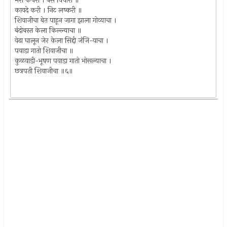
भरी कचेरी । बसे विचारी ॥
कायदे करी । निट लष्करी ॥
शिवाजीचा बेत पाहून जागा झाला गोव्याचा ।
बंदोबस्त केला किल्ल्याचा ॥
वेढा घालून जेर केला सिद्दी जंजि-याचा ।
पवाडा गातो शिवाजीचा ॥
कुळवाडी-भूषण पवाडा गातो भोसल्याचा ।
छत्रपती शिवाजीचा ॥६॥