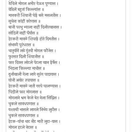
ठेविले मोगल अमीर येऊन पुण्यास ।
वेढिलें बहुतां किल्ल्यांस ॥
मानकरी शिवाजी घेई बसे मसलतीस ।
सुचेना कांहीं कोणास ॥
बाजी परभू भ्याला नाहीं दिलीरखानास ।
सोडिलें नाहीं धैर्यास ॥
हेटकरी मावळे शिपाई होते दिमतीस ।
संभाळी पुरंधरास ॥
चातुर्यानें लढे गुंतवी मोगल फौजेस ।
फुरसत दिली शिवाजीस ॥
फार दिवस लोटले पेटला खान ईर्षेस ।
भिडला किल्ल्या माचीस ॥
दुर्जाखाली गेला लागे सुरंग पाडायास ।
योजी अखेर उपायास ॥
हेटकरी मावळे जाती छापे घालण्यास ।
पिडींले फार मोगलास ॥
मोगलाने श्रम केले बेत नेला सिद्विस ।
चुकले सावधपणास ॥
यशस्वी भासले लागले निर्भय लुटीस ।
चुकले सावधपणास ॥
हेटक-यांचा थाट नीट मारी लुटा-यास ।
मोगल हटले नेटास ॥