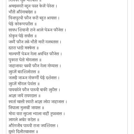
शिक्का सुरु मोर्तबास ॥
अमदानगरी नटून पस्त केलें पेठेस ।
भौती औरंगाबादेस ॥
विजापूरची फौज करी बहुत आयास ।
घेई कोकणपटीस ॥
सावध शिवाजी राजे आले घेऊन फौजेस ।
ठोकून घेई सर्वास ॥
जळीं फौज लढे भौती मारी गलबतास ।
दरारा धाडी मक्केस ॥
माल्वणीं घेऊन गेला अवचित फौजेस ।
पुकारा घेतो मोगलास ॥
जाहाजावर चढवी फौज गेला गोव्यास ।
लुटलें बारशिलोरास ॥
जलदी जाऊन गोकर्णी घेई दर्शनास ।
लुटलें मोंगल पेठांस ॥
पायवाटेने फौज पाठवी बाकी लुटीस ।
आज्ञा जावें रायगडास ॥
स्वतां खासी स्वारी आज्ञा लोटा जाहाजास ।
निघाला मुलखीं जायास ॥
मोठा वारा सुटला भ्याला नाहीं तुफानास ।
लागले अखेर कडेस ॥
औरंगजीब पाठवी राजा जयशिंगास ।
दुसरे दिलीरखानास ॥