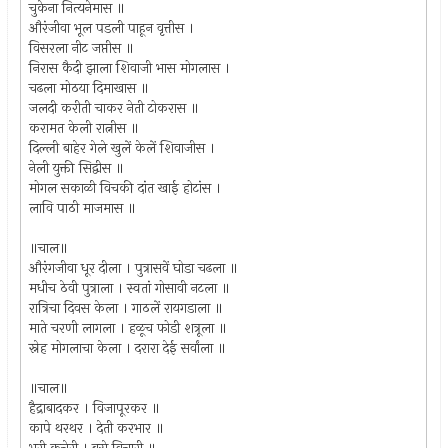
चुकेना नित्यनेमास ॥
औरंजीवा भूल पडली पाहून वृत्तीस ।
विसरला नीट जप्तीस ॥
निरास कैदी झाला शिवाजी भास मोगलास ।
चढला मोठया दिमाखास ॥
जलदी करीती चाकर नेती टोकरास ॥
करामत केली रात्नीस ॥
दिल्ली बाहेर गेले खुलें केलें शिवाजीस ।
नेली युक्ती सिद्वीस ॥
मोगल सकाळी विचकी दांत खाई होटांस ।
लावि पाठी माजमास ॥
॥चाल॥
औरंगजीवा धूर दीला । पुत्रासवें घोडा चढला ॥
मधीच ठेवी पुत्राला । स्वतां गोसावी नटला ॥
रात्रिचा दिवस केला । गाठलें रायगडाला ॥
माते चरणी लागला । हळूच फोडी शत्रूला ॥
स्नेह मोगलाचा केला । दरारा देई सर्वांला ॥
॥चाल॥
हैद्राबादकर । विजापूरकर ॥
कापे थरथर । देती करभार ॥