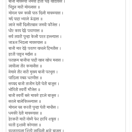
बाजी मावळयां जमवी हातीं घेई खांडयास ।
भिडून मारी मोगलास ॥
मोगल पळ काढी पाठ दिली मावळयास ।
मर्द पाहा भ्याले ऊंद्रास ॥
लाजे मनीं दिलीरखान जमवी फौजेस ।
धीर काय देई पठाणास ॥
सर्व तयारी पुन्हा केली परत हल्ल्यास ।
जाऊन भिडला मावळयास ॥
बाजी मार देई पठाण खचले हिमतीस ।
हटती पाहून मर्दास ॥
पराक्रम बाजीचा पाही खान खोच मनास ।
लावीला तीर कमानीस ॥
नेमाने तीर नारी मुख्य बाजी परभूस ।
पाडिला गबरु धरणीस ॥
सय्यद बाजी ताजीम देती घेती बाजूस ।
भोगिती स्वर्गी मौजेस ॥
बाजी स्वर्गी बसे मावळे हटले बाजूस ।
सरले बालेकिल्ल्यास ॥
मोगल चढ करती पुन्हा घेती माचीस ।
धमकी देती मावळयास ॥
हेटकरी मारी गोळी फेर हटवि शत्रूस ।
वरती इशानी कोणास ॥
वज्जगडाला शिडी लाविली आहे बाजूस ।