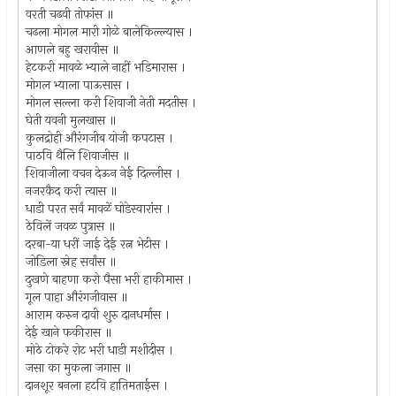
वरती चढवी तोफांस ॥
चढला मोगल मारी गोळे बालेकिल्ल्यास ।
आणले बहु खरावीस ॥
हेटकरी मावळे भ्याले नाहीं भडिमारास ।
मोगल भ्याला पाऊसास ।
मोगल सल्ला करी शिवाजी नेती मदतीस ।
घेती यवनी मुलखास ॥
कुलद्रोही औरंगजीब योजी कपटास ।
पाठवि थैलि शिवाजीस ॥
शिवाजीला वचन देऊन नेई दिल्लीस ।
नजरकैद करी त्यास ॥
धाडी परत सर्वं मावळें घोडेस्वारांस ।
ठेविलें जवळ पुत्रास ॥
दरबा-या धरीं जाई देई रत्न भेटीस ।
जोडिला स्नेह सर्वांस ॥
दुखणे बाहणा करो पैसा भरी हाकीमास ।
गूल पाहा औरंगजीवास ॥
आराम करुन दावी शुरु दानधर्मास ।
देई खाने फकीरास ॥
मोठे टोकरे रोट भरी धाडी मशीदीस ।
जसा का मुकला जगास ॥
दानशूर बनला हटवि हातिमताईस ।