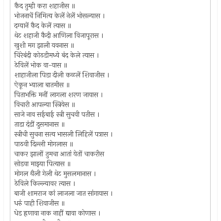
कैद तुम्ही करा शहाजीस ॥
भोजनाचें निमित्य केलें नेलें भोसल्यास ।
दग्यानें कैद केलें त्यास ॥
थेट शहाजी कैदी आणिला विजापूरास ।
खुशी मग झाली यवनास ॥
चिरेबंदी कोठडीमध्ये बंद केले त्यास ।
ठेविलें भोक वा-यास ॥
शाहाजीला पिडा दीली कळलें शिवाजीस ।
ऐकून भ्याला बातमीस ॥
पिताभक्ति मनीं लागला शरण जायास ।
विचारी आपल्या स्त्रियेस ॥
साजे नाव सईबाई स्त्री सुचवी पतीस ।
ताडा दंडीं दुसमानास ॥
स्त्रीची सुचना सत्य भासली लिहिलें पत्रास ।
पाठवी दिल्ली मोगलास ॥
चाकर झालों तुमचा आतां येतों चाकरीस
सोडवा माझ्या पित्यास ॥
मोगल थैली गेली थेट मुसलमानास ।
ठेविले किल्ल्यावर त्यास ।
बाजी शामराज कां लाजला जात सांगायास ।
धरुं पाही शिवाजीस ॥
धेड ह्रणावा नाक नाहीं द्यावा कोणास ।