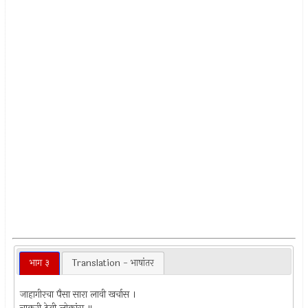
भाग ३
Translation - भाषांतर
जाहागीरचा पैसा सारा लावी खर्चास ।