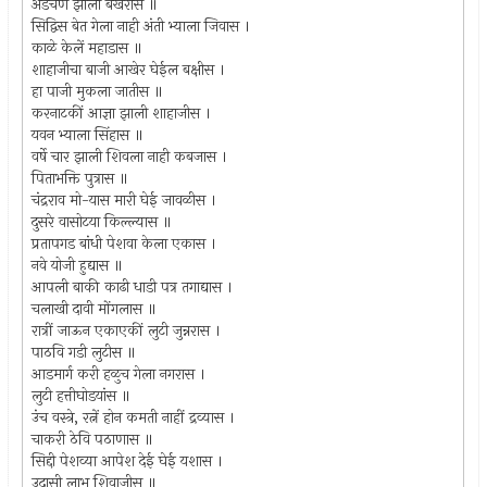
अडचण झाली बखरीस ॥
सिद्विस बेत गेला नाही अंती भ्याला जिवास ।
काळे केलें महाडास ॥
शाहाजीचा बाजी आखेर घेईल बक्षीस ।
हा पाजी मुकला जातीस ॥
करनाटकीं आज्ञा झाली शाहाजीस ।
यवन भ्याला सिंहास ॥
वर्षे चार झाली शिवला नाही कबजास ।
पिताभक्ति पुत्रास ॥
चंद्रराव मो-यास मारी घेई जावळीस ।
दुसरे वासोटया किल्ल्यास ॥
प्रतापगड बांधी पेशवा केला एकास ।
नवे योजी हुद्यास ॥
आपली बाकी काढी धाडी पत्र तगाद्यास ।
चलाखी दावी मोंगलास ॥
रात्रीं जाऊन एकाएकीं लुटी जुन्नरास ।
पाठवि गडी लुटीस ॥
आडमार्ग करी हळुच गेला नगरास ।
लुटी हत्तीघोडयांस ॥
उंच वस्त्रे, रत्नें होन कमती नाहीं द्रव्यास ।
चाकरी ठेवि पठाणास ॥
सिद्दी पेशव्या आपेश देई घेई यशास ।
उदासी लाभ शिवाजीस ॥