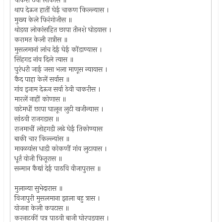
चाकरी ठेवी लोकांस ॥
थाप देऊन हातीं घेई चाकण किल्ल्यास ।
मुख्य केले फिरंगोजीस ॥
थोडया लोकांसहित छापा तीनशे घोडयास ।
करामत केली रात्रीस ॥
मुसलमानां लांच देई घेई कोंडाण्यास ।
सिंहगड नांव दिले त्यास ॥
पुरंधरी जाई जसा भला माणूस न्यायास ।
कैद पाहा केलें सर्वास ॥
गांव इनाम देऊन सर्वा ठेवी चाकरीस ।
मारलें नाहीं कोणास ॥
वाटेमधीं छापा घालून लुटी खजीन्यास ।
सांठवी राजगडास ॥
राजमाचीं लोहगडी लढे घेई तिकोण्यास
बाकी चार किल्ल्यांस ॥
मावळयांस धाडी कोकणीं गांव लुटायास ।
धूर्त योजी फितूरास ॥
सन्मान कैद्यां देई पाठवि वीजापुरास ॥
मुलान्या सुभेदारास ॥
विजापुरी मुसलमाना झाला बहु त्रास ।
योजना केली कपटास ॥
करनाटकीं पत्र पाठवी बाजी घोरपडयास ।