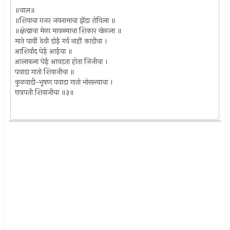
॥चाल॥
॥शिवाचा गजर जयनामाचा झेंडा रोविला ॥
॥क्षेत्य्राचा मेळा मावळ्याचा शिकार खेळला ॥
माते पायीं ठेवी डोई गर्व नाहीं काडीचा ।
आशिर्वाद घेई आईचा ॥
आलाबला घेई आवडता होता जिजीचा ।
पवाडा गातो शिवाजीचा ॥
कुळवाडी-भूषण पवाडा गातो भोसल्याचा ।
छत्रपती शिवाजीचा ॥३॥