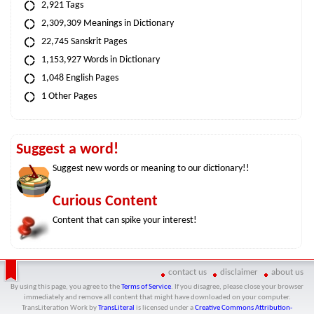
2,921 Tags
2,309,309 Meanings in Dictionary
22,745 Sanskrit Pages
1,153,927 Words in Dictionary
1,048 English Pages
1 Other Pages
Suggest a word!
Suggest new words or meaning to our dictionary!!
Curious Content
Content that can spike your interest!
contact us
disclaimer
about us
By using this page, you agree to the
Terms of Service
. If you disagree, please close your browser
immediately and remove all content that might have downloaded on your computer.
TransLiteration Work
by
TransLiteral
is licensed under a
Creative Commons Attribution-