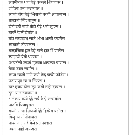
स्वामीभक्त धाव घेई कळले शिपायास ।
राहिला उभा लढण्यास ॥
त्याची घोप घेई शिवाजी बचवी आपल्यास ।
तान्हाजी भिडे बाजूस ॥
दांती दाढी चावी तोडी घेई धनी सूडास ।
घाबरें केलें दोघांस ॥
नांव सय्यदबंधू साजे शोभा आणी बखरीस ।
लाथाळी जीवदानास ॥
तान्हाजिला हूल देई मारी हात शिवाजीस ।
न्याहाळी प्रेती धण्यास ॥
उभयतांसी लढतां मुकला आपल्या प्राणास ।
गेला जन्नत स्वर्गास ॥
छापा खाली मारी करी कैद बाकी फौजेस ।
पठाणपुत्र खाशा स्त्रियेस ।
चार हजार घोडा लूट कमी नाही द्रव्यास ।
दुस-या सरंजाषास ॥
अलंकार वस्त्रे देई सर्व कैदी जखम्यांस ॥
पाठवि विजापूरास ॥
वचनीं साचा शिवाजी देई हिवरेम बक्षीस ।
फितु-या गोपीनाथास ॥
नाचत गात सर्व गेले प्रतापगडास ।
उपमा नाहीं आनंदास ॥