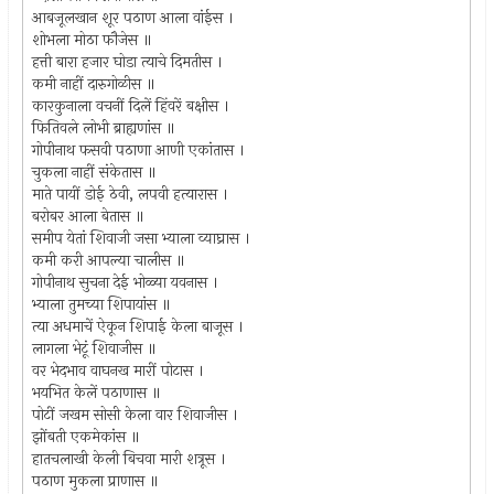
आबजूलखान शूर पठाण आला वांईस ।
शोभला मोठा फौजेस ॥
हत्ती बारा हजार घोडा त्याचे दिमतीस ।
कमी नाहीं दारुगोळीस ॥
कारकुनाला वचनीं दिलें हिंवरें बक्षीस ।
फितिवले लोभी ब्राह्यणांस ॥
गोपीनाथ फसवी पठाणा आणी एकांतास ।
चुकला नाहीं संकेतास ॥
माते पायीं डोई ठेवी, लपवी हत्यारास ।
बरोबर आला बेतास ॥
समीप येतां शिवाजी जसा भ्याला व्याघ्रास ।
कमी करी आपल्या चालीस ॥
गोपीनाथ सुचना देई भोळ्या यवनास ।
भ्याला तुमच्या शिपायांस ॥
त्या अधमाचें ऐकून शिपाई केला बाजूस ।
लागला भेटूं शिवाजीस ॥
वर भेदभाव वाघनख मारीं पोटास ।
भयभित केलें पठाणास ॥
पोटीं जखम सोसी केला वार शिवाजीस ।
झोंबती एकमेकांस ॥
हातचलाखी केली बिचवा मारी शत्रूस ।
पठाण मुकला प्राणास ॥