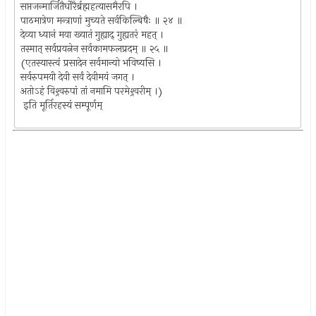
सप्तजन्मार्जितैर्घोरैर्ब्रह्महत्यासमैरपि ।
पाठमात्रेण मन्त्राणां मुच्यते सर्वकिल्बिषैः ॥ २४ ॥
देव्या ध्यानं मया ख्यातं गुह्याद् गुह्यतरं महत् ।
तस्मात् सर्वप्रयत्नेन सर्वकामफलप्रदम् ॥ २५ ॥
(एतस्यास्त्वं प्रसादेन सर्वमान्यो भविष्यसि ।
सर्वरुपमयी देवी सर्वं देवीमयं जगत् ।
अतोऽहं विश्र्वरुपां तां नमामि परमेश्र्वरीम् ।)
इति मूर्तिरहस्यं सम्पूर्णम्