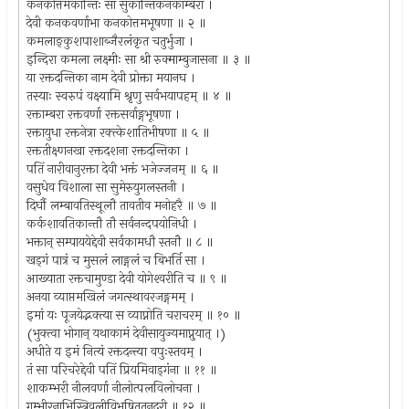
कनकोत्तमकान्तिः सा सुकान्तिकनकाम्बरा ।
देवी कनकवर्णाभा कनकोत्तमभूषणा ॥ २ ॥
कमलाङ्कुशपाशाब्जैरलंकृत चतुर्भुजा ।
इन्दिरा कमला लक्ष्मीः सा श्री रुक्माम्बुजासना ॥ ३ ॥
या रक्तदन्तिका नाम देवी प्रोक्ता मयानघ ।
तस्याः स्वरुपं वक्ष्यामि श्रृणु सर्वभयापहम् ॥ ४ ॥
रक्ताम्बरा रक्तवर्णा रक्तसर्वाङ्गभूषणा ।
रक्तायुधा रक्तनेत्रा रक्त्केशातिभीषणा ॥ ५ ॥
रक्ततीक्ष्णनखा रक्तदशना रक्तदन्तिका ।
पतिं नारीवानुरक्ता देवी भक्तं भजेज्जनम् ॥ ६ ॥
वसुधेव विशाला सा सुमेरुयुगलस्तनी ।
दिर्घौ लम्बावतिस्थूलौ तावतीव मनोहरै ॥ ७ ॥
कर्कशावतिकान्तौ तौ सर्वनन्दपयोनिधी ।
भक्तान् सम्पाययेद्देवी सर्वकामधौ स्तनौ ॥ ८ ॥
खड्‌गं पात्रं च मुसलं लाङ्गलं च बिभर्ति सा ।
आख्याता रक्तचामुण्डा देवी योगेश्‍वरीति च ॥ ९ ॥
अनया व्याप्तमखिलं जगत्स्थावरजङ्गमम् ।
इमां यः पूजयेद्भक्त्या स व्याप्नोति चराचरम् ॥ १० ॥
(भुक्त्वा भोगान् यथाकामं देवीसायुज्यमाप्नुयात् ।)
अधीते य इमं नित्यं रक्तदन्त्या वपुःस्तवम् ।
तं सा परिचरेद्देवी पतिं प्रियमिवाड्‍गंना ॥ ११ ॥
शाकम्भरी नीलवर्णा नीलोत्पलविलोचना ।
गम्भीरनाभिस्त्रिवलीविभूषिततनूदरी ॥ १२ ॥