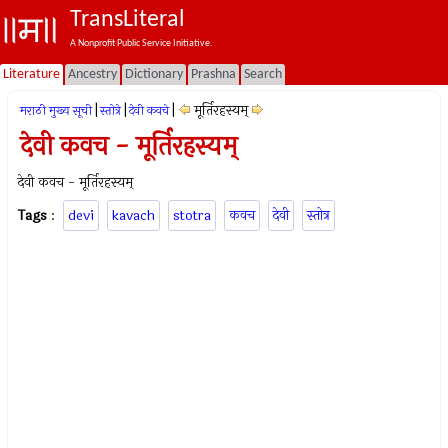
TransLiteral
A Nonprofit Public Service Initiative.
Literature
Ancestry
Dictionary
Prashna
Search
|
|
|
मूर्तिरहस्यम्
मराठी मुख्य सूची
स्तोत्रे
देवी कवचे
देवी कवच - मूर्तिरहस्यम्
देवी कवच - मूर्तिरहस्यम्
Tags
:
devi
kavach
stotra
कवच
देवी
स्तोत्र