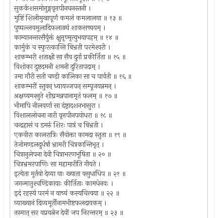
सुकर्कशसमोत्तुङ्गवृत्तपीनघनस्तनी ।
मुष्टिं शिलीमुखापूर्णं कमलं कमलालया ॥ १३ ॥
पुष्पल्लवमूलादिफलाढ्यं शाकसच्चयम् ।
काम्यानन्तरसैर्युक्तं क्षुत्तृण्मृत्युभयापहम् ॥ १४ ॥
कार्मुकं च स्फुरत्कान्ति बिभ्रती परमेश्‍वरी ।
शाकम्भरी शताक्षी सा सैव दुर्गा प्रकीर्तिता ॥ १५ ॥
विशोका दुष्टदमनी शमनी दुरितापदाम् ।
उमा गौरी सती चण्डी कालिका सा च पार्वती ॥ १६ ॥
शाकम्भरीं स्तुवन् ध्यायज्जपन् सम्पूजयन्नमन् ।
अक्षय्यमश्‍नुते शीघ्रमन्नपानामृतं फलम् ॥ १७ ॥
भीमापि नीलवर्णा सा दंष्ट्रादशनभासुरा ।
विशाललोचना नारी वृत्तपीनपयोधरा ॥ १८ ॥
चन्द्रहासं च डमरुं शिरः पात्रं च बिभ्रती ।
एकवीरा कालरात्रिः सैवोक्ता कामदा स्तुता ॥ १९ ॥
तेजोमण्डलदुर्धर्षा भ्रामरी चित्रकान्तिभृत् ।
चित्रानुलेपना देवी चित्राभरणभूषिता ॥ २० ॥
चित्रभ्रमरपाणिः सा महामारीति गीयते ।
इत्येता मूर्तयो देव्या याः ख्याता वसुधाधिप ॥ २१ ॥
जगन्मातुश्‍चण्डिकायाः कीर्तिताः कामधेनवः ।
इदं रहस्यं परमं न वाच्यं कस्यचित्त्वया ॥ २२ ॥
व्याख्यानं दिव्यमूर्तीनामभीष्टफलदायकम् ।
तस्मात् सर वप्रयत्नेन देवीं जप निरन्तरम् ॥ २३ ॥