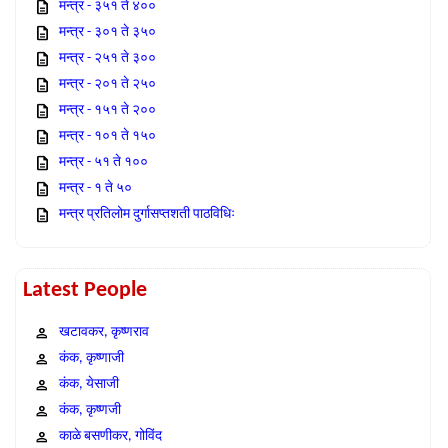
मन्त्र - ३५१ ते ४००
मन्त्र - ३०१ ते ३५०
मन्त्र - २५१ ते ३००
मन्त्र - २०१ ते २५०
मन्त्र - १५१ ते २००
मन्त्र - १०१ ते १५०
मन्त्र - ५१ ते १००
मन्त्र - १ ते ५०
मन्त्र प्रतिलोम दुर्गासप्तशती पाठविधिः
Latest People
खटावकर, कृष्णराव
कंक, कृष्णाजी
कंक, येसाजी
कंक, कृष्णजी
काळे बसणीकर, गोविंद