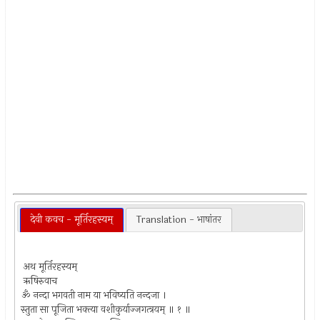
देवी कवच - मूर्तिरहस्यम्
Translation - भाषांतर
अथ मूर्तिरहस्यम्
ऋषिरुवाच
ॐ नन्दा भगवती नाम या भविष्यति नन्दजा ।
स्तुता सा पूजिता भक्त्या वशीकुर्याज्जगत्त्रयम् ॥ १ ॥