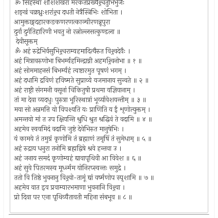
ॐ सिंहस्था शशिशेखरा मरकतप्रख्यैश्र्चतुर्भिर्भुजैः
शङ्खं चक्रध्नुःशरांश्र्च दधती नेत्रैस्त्रिभिः शोभिता ।
आमुक्ताङ्गदहारकङकणरणत्काञ्चीरणन्नूपुरा
दुर्गा दुर्गतिहारिणी भवतु नो रत्नोल्लसत्कुण्डला ॥
देवीसूक्तम्
ॐ अहं रुद्रेभिर्वसुभिश्र्चराम्यहमादित्यैरुत विश्र्वदेवैः ।
अहं मित्रावरुणोभा बिभर्म्यहमिन्द्राग्नी अहमश्र्विनोभा ॥ १ ॥
अहं सोममाहनसं बिभर्म्यहं त्वष्टारमुत पूषणं भगम् ।
अहं दधामि द्रविणं हविष्मते सुप्राव्ये यजमानाय सुन्वते ॥ २ ॥
अहं राष्ट्री संगमनी वसूनां चिकितुषी प्रथमा यज्ञियानाम् ।
तां मा देवा व्यदधुः पुरुत्रा भूरिस्थात्रां भूर्य्यावेशयन्तीम् ॥ ३ ॥
मया सो अन्नमत्ति यो विपश्यति यः प्राणिति य ईं शृणोत्युक्तम् ।
अमन्तवो मां त उप क्षियन्ति श्रुधि श्रुत श्रद्धिवं ते वदामि ॥ ४ ॥
अहमेव स्वयमिदं वदामि जुष्टं देवेभिरुत मानुषेभिः ।
यं कामये तं तमुग्रं कृणोमि तं ब्रह्माणं तमृषिं तं सुमेधाम् ॥ ५ ॥
अहं रुद्राय धनुरा तनोमि ब्रह्मद्विषे श्रवे हन्तवा उ ।
अहं जनाय समदं कृणोम्यहं द्यावापृथिवी आ विवेश ॥ ६ ॥
अहं सुवे पितरमस्य मूर्ध्न्मम योनिरप्स्वन्तः समुद्रे ।
ततो वि तिष्ठे भुवनानु विश्र्वो-तामूं द्यां वर्ष्मणोप स्पृशामि ॥ ७ ॥
अहमेव वात इव प्रवाम्यारभमाणा भुवनानि विश्र्वा ।
प्रो दिवा पर एना पृथिव्यैतावती महिना संबभूव ॥ ८ ॥