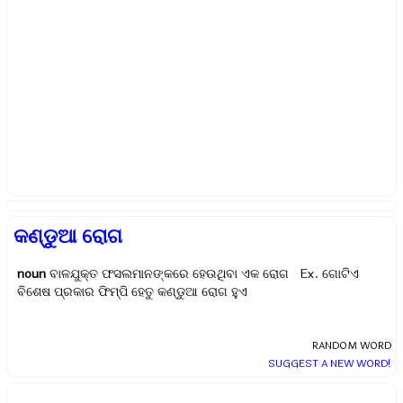
କଣ୍ଡୁଆ ରୋଗ
noun
ବାଳଯୁକ୍ତ ଫସଲମାନଙ୍କରେ ହେଉଥିବା ଏକ ରୋଗ Ex.
ଗୋଟିଏ
ବିଶେଷ ପ୍ରକାର ଫିମ୍ପି ହେତୁ କଣ୍ଡୁଆ ରୋଗ ହୁଏ
RANDOM WORD
SUGGEST A NEW WORD!