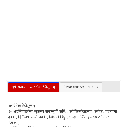
देवी कवच - ऋग्वेदोक्तं देवीसूक्तम्
Translation - भाषांतर
ऋग्वेदोक्तं देवीसूक्तम्
ॐ अहमित्यष्टर्चस्य सूक्तस्य वागाम्भृणी ऋषिः , सच्चित्सौखात्मकः सर्वगतः परमात्मा
देवता , द्वितीयाया ॠचो जगती , शिष्टानां त्रिष्टुप् छन्दः , देवीमाहात्म्यपाठे विनियोगः ।
ध्यानम्