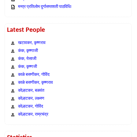
मन्त्र प्रतिलोम दुर्गासप्तशती पाठविधिः
Latest People
खटावकर, कृष्णराव
कंक, कृष्णाजी
कंक, येसाजी
कंक, कृष्णजी
काळे बसणीकर, गोविंद
काळे बसणीकर, कृष्णराव
कोल्हटकर, बळवंत
कोल्हटकर, लक्ष्मण
कोल्हटकर, गोविंद
कोल्हटकर, राम्रचंद्र