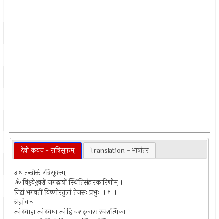
देवी कवच - रात्रिसूक्तम्
Translation - भाषांतर
अथ तन्त्रोक्तं रत्रिसूक्त्म्
ॐ विश्र्वेश्र्वरीं जगद्धात्रीं स्थितिसंहारकारिणीम् ।
निद्रां भगवतीं विष्णोरतुलां तेजसः प्रभुः ॥ १ ॥
ब्रह्मोवाच
त्वं स्वाहा त्वं स्वधा त्वं हि वशट्‌कारः स्वरात्मिका ।