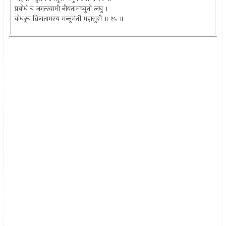
प्रबोधं च जगत्स्वामी नीयतामच्युतो लघु ।
बोधश्र्च क्रियतामस्य मन्तुमेतौ महासुरौ ॥ १५ ॥