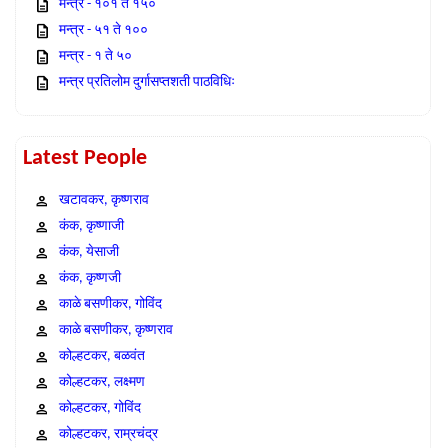
मन्त्र - १०१ ते १५०
मन्त्र - ५१ ते १००
मन्त्र - १ ते ५०
मन्त्र प्रतिलोम दुर्गासप्तशती पाठविधिः
Latest People
खटावकर, कृष्णराव
कंक, कृष्णाजी
कंक, येसाजी
कंक, कृष्णजी
काळे बसणीकर, गोविंद
काळे बसणीकर, कृष्णराव
कोल्हटकर, बळवंत
कोल्हटकर, लक्ष्मण
कोल्हटकर, गोविंद
कोल्हटकर, राम्रचंद्र