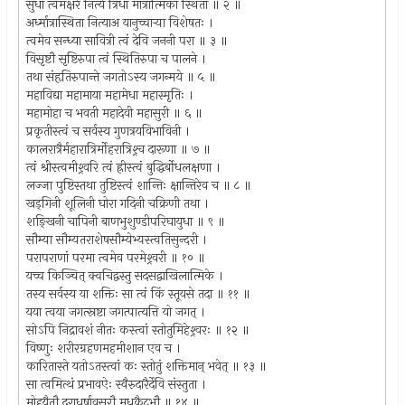
सुधा त्वमक्षरे नित्ये त्रिधा मात्रात्मिका स्थिता ॥ २ ॥
अर्ध्मात्रास्थिता नित्याअ यानुच्चार्‍या विशेषतः ।
त्वमेव सन्ध्या सावित्री त्वं देवि जननी परा ॥ ३ ॥
विसृष्टौ सृष्टिरुपा त्वं स्थितिरुपा च पालने ।
तथा संहृतिरुपान्ते जगतोऽस्य जगन्मये ॥ ५ ॥
महाविद्या महामाया महामेधा महास्मृतिः ।
महामोहा च भवती महादेवी महासुरी ॥ ६ ॥
प्रकृतीस्त्वं च सर्वस्य गुणत्रयविभाविनी ।
कालरात्रैर्महारात्रिर्मोहरात्रिश्र्च दारूणा ॥ ७ ॥
त्वं श्रीस्त्वमीश्र्वरि त्वं ह्रीस्त्वं बुद्धिर्बोधलक्षणा ।
लज्जा पुष्टिस्तथा तुष्टिस्त्वं शान्तिः क्षान्तिरेव च ॥ ८ ॥
खड्‌गिनी शूलिनी घोरा गदिनी चक्रिणी तथा ।
शङ्खिनी चापिनी बाणभुशुण्डीपरिघायुधा ॥ ९ ॥
सौम्या सौम्यतराशेषसौम्येभ्यस्त्वतिसुन्दरी ।
परापराणां परमा त्वमेव परमेश्र्वरी ॥ १० ॥
यच्च किञ्चि‍त् क्वचिद्वस्तु सदसद्वाखिलात्मिके ।
तस्य सर्वस्य या शक्तिः सा त्वं किं स्तूयसे तदा ॥ ११ ॥
यया त्वया जगत्स्रष्टा जगत्पात्यत्ति यो जगत् ।
सोऽपि निद्रावशं नीतः कस्त्वां स्तोतुमिहेश्र्वरः ॥ १२ ॥
विष्णुः शरीरग्रहणमहमीशान एव च ।
कारितास्ते यतोऽतस्त्वां कः स्तोतुं शक्तिमान् भवेत् ॥ १३ ॥
सा त्वमित्थं प्रभावऐः स्वैरुदारैर्देवि संस्तुता ।
मोहयैतौ दुराधर्षावसुरौ मधुकैटभौ ॥ १४ ॥