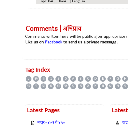
Type: PAGE | Rank: 1 | Lang: sa
Comments | अभिप्राय
Comments written here will be public after appropriate
Like us on
Facebook
to send us a private message.
Tag Index
.
ॐ
॥
1
3
5
A
B
C
D
E
F
G
H
ख
ग
घ
च
छ
ज
झ
ठ
ड
त
द
ध
न
प
Latest Pages
Lates
मन्त्र - ४०१ ते ४५०
खटा