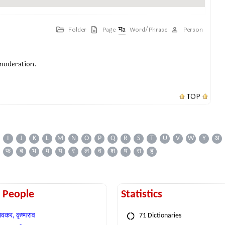
Folder
Page
Word/Phrase
Person
 moderation.
TOP
I
J
K
L
M
N
O
P
Q
R
S
T
U
V
W
Y
अ
फ
ब
भ
म
य
र
ल
व
श
ष
स
ह
t People
Statistics
वकर, कृष्णराव
71 Dictionaries