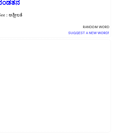
ಭಂಡತನ
ee : ಅಶ್ಲೀಲತೆ
RANDOM WORD
SUGGEST A NEW WORD!