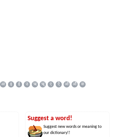
आ
इ
ई
उ
ऋ
ॠ
ए
ऐ
ओ
औ
क
Suggest a word!
Suggest new words or meaning to
our dictionary!!